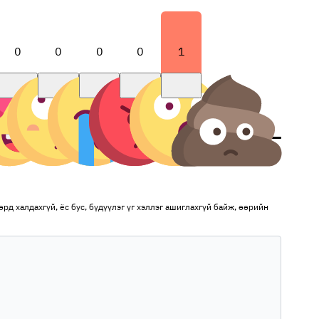
0
0
0
0
1
рд халдахгүй, ёс бус, бүдүүлэг үг хэллэг ашиглахгүй байж, өөрийн