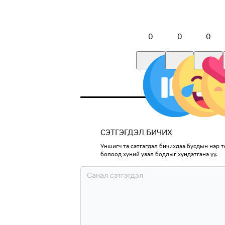
0
0
0
СЭТГЭГДЭЛ БИЧИХ
Уншигч та сэтгэгдэл бичихдээ бусдын нэр тө
болоод хүний үзэл бодлыг хүндэтгэнэ үү.