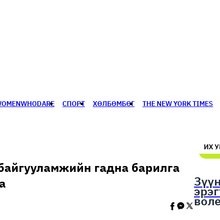
WOMENWHODARE
СПОРТ
ХӨЛБӨМБӨГ
THE NEW YORK TIMES
🥇 ПАРИС - 2024
МИЛЛЕНИАЛ
АЛИСАГИЙН БУЛАН
ИХ 
 байгууламжийн гадна барилга
Зүү
а
эрэ
вол
шал