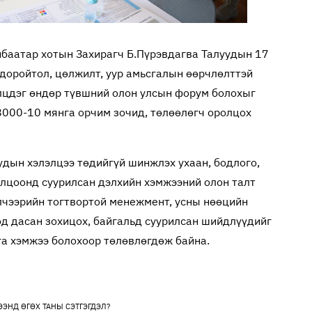
нбаатар хотын Захирагч Б.Пүрэвдагва Талуудын 17
 доройтол, цөлжилт, уур амьсгалын өөрчлөлттэй
лцдэг өндөр түвшний олон улсын форум болохыг
8000-10 мянга орчим зочид, төлөөлөгч оролцох
удын хэлэлцээ төдийгүй шинжлэх ухаан, бодлого,
олцоонд суурилсан дэлхийн хэмжээний олон талт
лчээрийн тогтвортой менежмент, усны нөөцийн
өд дасан зохицох, байгальд суурилсан шийдлүүдийг
рга хэмжээ болохоор төлөвлөгдөж байна.
ЭЭНД ӨГӨХ ТАНЫ СЭТГЭГДЭЛ?