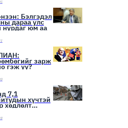
ээн эхэллээ
05
нзэн: Бэлгэдэл
ны дараа улс
 нурдаг юм аа
31
ЛИАН:
бөмбөгийг зарж
о гэж үү?
30
д 7,1
нитудын хүчтэй
р хөдлөлт
лоо
28