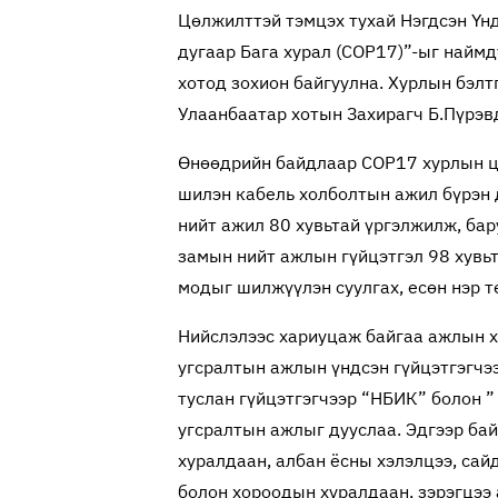
Цөлжилттэй тэмцэх тухай Нэгдсэн Үн
дугаар Бага хурал (COP17)”-ыг найм
хотод зохион байгуулна. Хурлын бэлт
Улаанбаатар хотын Захирагч Б.Пүрэв
Өнөөдрийн байдлаар COP17 хурлын цах
шилэн кабель холболтын ажил бүрэн 
нийт ажил 80 хувьтай үргэлжилж, бар
замын нийт ажлын гүйцэтгэл 98 хувь
модыг шилжүүлэн суулгах, есөн нэр т
Нийслэлээс хариуцаж байгаа ажлын 
угсралтын ажлын үндсэн гүйцэтгэгчээ
туслан гүйцэтгэгчээр “НБИК” болон ”
угсралтын ажлыг дууслаа. Эдгээр ба
хуралдаан, албан ёсны хэлэлцээ, сай
болон хороодын хуралдаан, зэрэгцээ а