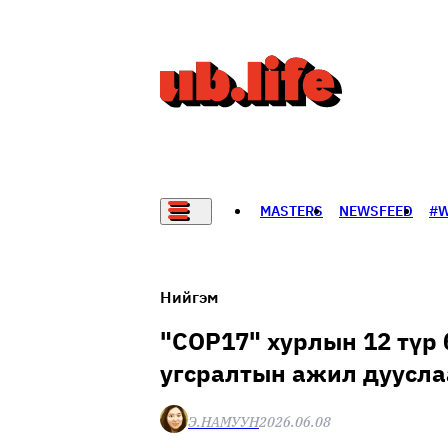
MASTERS
NEWSFEED
#
НАДАД НЭГ САНАЛ БАЙНА
Нийгэм
"COP17" хурлын 12 түр
угсралтын ажил дуусла
Э.НАМУУН
2026.06.08