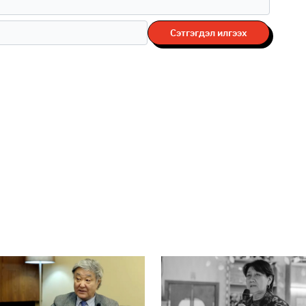
Сэтгэгдэл илгээх