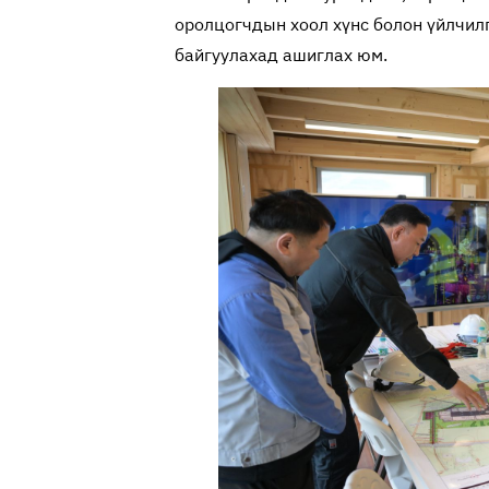
оролцогчдын хоол хүнс болон үйлчил
байгуулахад ашиглах юм.