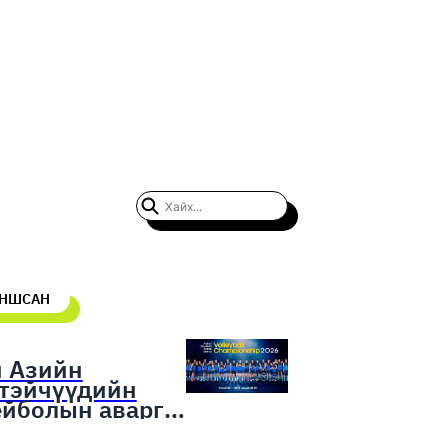
УНШСАН
н Азийн
гтэйчүүдийн
ейболын аварга
гаруулах