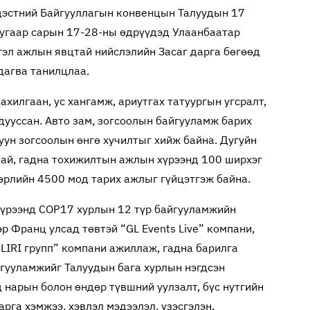
дэстний Байгууллагын конвенцын Талуудын 17
дугаар сарын 17-28-ны өдрүүдэд Улаанбаатар
гэл ажлын явцтай нийслэлийн Засаг дарга бөгөөд
дагва танилцлаа.
илгаан, ус хангамж, ариутгах татуургын угсралт,
дууссан. Авто зам, зогсоолын байгууламж барих
уун зогсоолын өнгө хучилтыг хийж байна. Дугуйн
тай, гадна тохижилтын ажлын хүрээнд 100 ширхэг
өрлийн 4500 мод тарих ажлыг гүйцэтгэж байна.
хүрээнд COP17 хурлын 12 түр байгууламжийн
р Франц улсад төвтэй “GL Events Live” компани,
 LIRI групп” компани ажиллаж, гадна барилга
йгууламжийг Талуудын бага хурлын нэгдсэн
д нарын болон өндөр түвшний уулзалт, бүс нутгийн
рга хэмжээ, хэвлэл мэдээлэл, үзэсгэлэн,