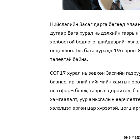
Нийслэлийн Засаг дарга бөгөөд Улаа
дугаар Бага хурал нь дэлхийн газрын
холбоотой бодлого, шийдвэрийг хэлэ
онцоллоо. Тус бага хуралд 196 орны 
төлөвтэй байна.
COP17 хурал нь зөвхөн Засгийн газру
бизнес, иргэний нийгмийн хамтын ор
платформ болж, газрын доройтол, бэ
хамгаалалт, уур амьсгалын өөрчлөлт
хэлэлцэх өргөн цар хүрээтэй, цогц а
ЭНЭ МЭД