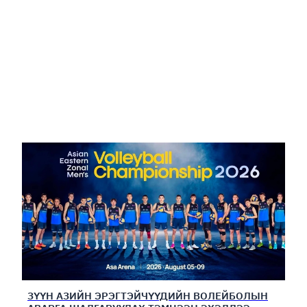
ЗҮҮН АЗИЙН ЭРЭГТЭЙЧҮҮДИЙН ВОЛЕЙБОЛЫН