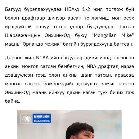
Багууд бүрэлдэхүүндээ НБА-д 1-2 жил тоглож буй
болон драфтаар шинээр авсан тоглогчид, мөн өсөх
ирээдүйтэй залуу тоглогчдоор бүрдүүлдэг. Тэгвэл
Шаравжамцын Энхийн-Од буюу "Mongolian Mike"
маань "Орландо мэжик" багийн бүрэлдэхүүнд багтсан.
Дөрвөн жил NCAA-ийн нэгдүгээр дивизионд тоглосон
анхны монгол сагсан бөмбөгчин, NBA драфтад нэрээ
дэвшүүлсэн гээд олон анхны шанг татсан, араасаа
монгол сагсан бөмбөгчдийг дагуулах замыг нээсэн
Энхийн-Од маань ийнхүү дахин нэгэн түүх бичих гэж
байна.