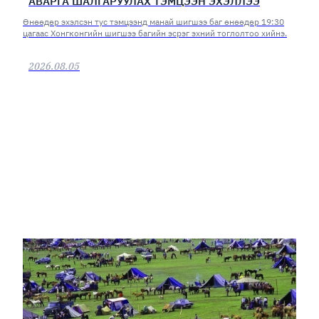
АВАРГА ШАЛГАРУУЛАХ ТЭМЦЭЭН ЭХЭЛЛЭЭ
Өнөөдөр эхэлсэн тус тэмцээнд манай шигшээ баг өнөөдөр 19:30
цагаас Хонгконгийн шигшээ багийн эсрэг эхний тоглолтоо хийнэ.
2026.08.05