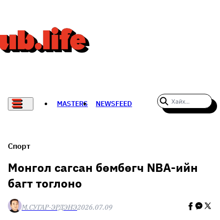
MASTERS
NEWSFEED
#WOMENWHODARE
СПОРТ
Спорт
ХӨЛБӨМБӨГ
Монгол сагсан бөмбөгч NBA-ийн
багт тоглоно
THE NEW YORK TIMES
НАДАД НЭГ САНАЛ БАЙНА
М.СУГАР-ЭРДЭНЭ
2026.07.09