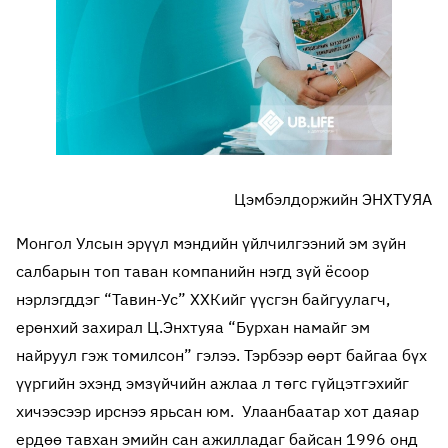
Цэмбэлдоржийн ЭНХТУЯА
Монгол Улсын эрүүл мэндийн үйлчилгээний эм зүйн
салбарын топ таван компанийн нэгд зүй ёсоор
нэрлэгддэг “Тавин-Ус” ХХКийг үүсгэн байгуулагч,
ерөнхий захирал Ц.Энхтуяа “Бурхан намайг эм
найруул гэж томилсон” гэлээ. Тэрбээр өөрт байгаа бүх
үүргийн эхэнд эмзүйчийн ажлаа л төгс гүйцэтгэхийг
хичээсээр ирснээ ярьсан юм. Улаанбаатар хот даяар
ердөө тавхан эмийн сан ажилладаг байсан 1996 онд