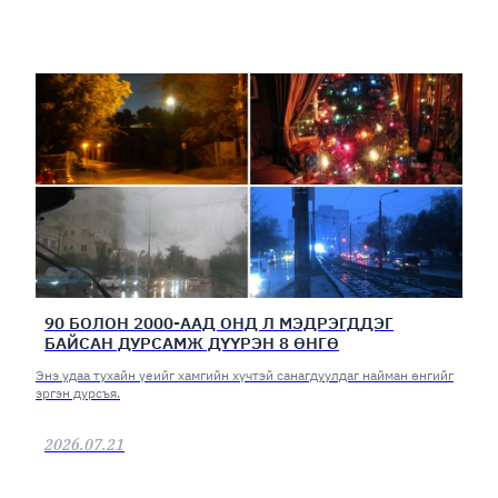
90 БОЛОН 2000-ААД ОНД Л МЭДРЭГДДЭГ
БАЙСАН ДУРСАМЖ ДҮҮРЭН 8 ӨНГӨ
Энэ удаа тухайн үеийг хамгийн хүчтэй санагдуулдаг найман өнгийг
эргэн дурсъя.
2026.07.21