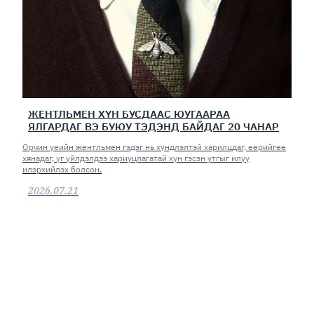
ЖЕНТЛЬМЕН ХҮН БУСДААС ЮУГААРАА
ЯЛГАРДАГ ВЭ БУЮУ ТЭДЭНД БАЙДАГ 20 ЧАНАР
Орчин үеийн жентльмен гэдэг нь хүндлэлтэй харилцдаг, өөрийгөө
хянадаг, үг үйлдэлдээ хариуцлагатай хүн гэсэн утгыг илүү
илэрхийлэх болсон.
2026.07.21