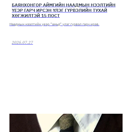
БАЯНХОНГОР АЙМГИЙН НААДМЫН НЭЭЛТИЙН
ҮЕЭР ГАРЧ ИРСЭН ҮЛЭГ ГҮРВЭЛИЙН ТУХАЙ
ХӨГЖИЛТЭЙ 15 ПОСТ
Наадмын нээлтийн үеэр “амьд“ үлэг гүрвэл гарч ирэв.
2026.07.27