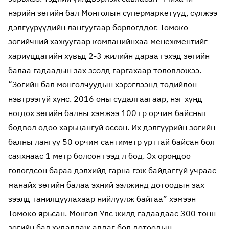
нэрийн зөгийн бал Монголын супермаркетууд, сүлжээ
дэлгүүрүүдийн лангуугаар борлогддог. Томоко
зөгийчний хажуугаар компанийнхаа менежментийг
хариуцдагийн хувьд 2-3 жилийн дараа гэхэд зөгийн
балаа гадаадын зах зээлд гаргахаар төлөвлөжээ.
“Зөгийн бал монголчуудын хэрэглээнд төдийлөн
нэвтрээгүй хүнс. 2016 оны судалгаагаар, нэг хүнд
ногдох зөгийн балны хэмжээ 100 гр орчим байсныг
бодвол одоо харьцангуй өссөн. Их дэлгүүрийн зөгийн
балны лангуу 50 орчим сантиметр урттай байсан бол
саяхнаас 1 метр болсон гээд л бод. Эх орондоо
гологдсон бараа дэлхийд гарна гэж байдаггүй учраас
манайх зөгийн балаа эхний ээлжинд дотоодын зах
зээлд танилцуулахаар нийлүүлж байгаа” хэмээн
Томоко ярьсан. Монгол Улс жилд гадаадаас 300 тонн
зөгийн бал худалдаж авдаг бол дотоодын