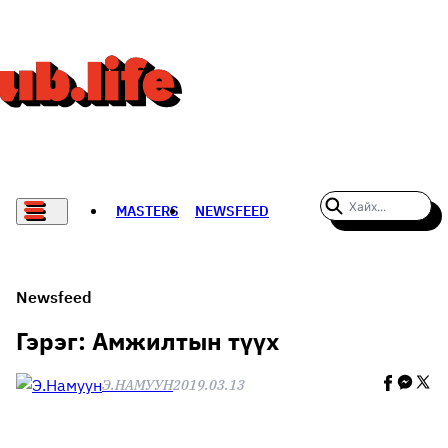
MASTERS
NEWSFEED
#WOMENWHODARE
СПОРТ
Newsfeed
ХӨЛБӨМБӨГ
Гэрэг: Амжилтын түүх
THE NEW YORK TIMES
Э.НАМУУН
2019.03.13
НАДАД НЭГ САНАЛ БАЙНА