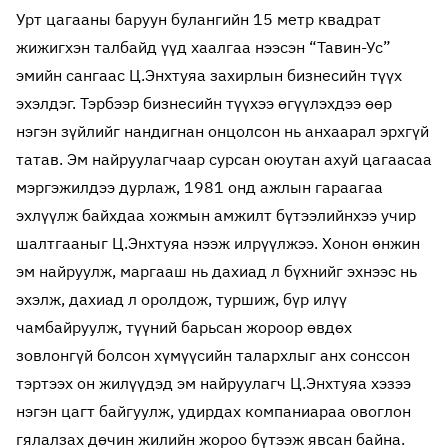
Урт цагааны баруун булангийн 15 метр квадрат
жижигхэн талбайд үүд хаалгаа нээсэн “Тавин-Ус”
эмийн сангаас Ц.Энхтуяа захирлын бизнесийн түүх
эхэлдэг. Тэрбээр бизнесийн түүхээ өгүүлэхдээ өөр
нэгэн зүйлийг нандигнан онцолсон нь анхаарал эрхгүй
татав. Эм найруулагчаар сурсан оюутан ахуй цагаасаа
мэргэжилдээ дурлаж, 1981 онд ажлын гараагаа
эхлүүлж байхдаа хожмын амжилт бүтээлийнхээ учир
шалтгааныг Ц.Энхтуяа нээж илрүүлжээ. Хонон өнжин
эм найруулж, маргааш нь дахиад л бүхнийг эхнээс нь
эхэлж, дахиад л оролдож, туршиж, бүр илүү
чамбайруулж, түүний барьсан жороор өвдөх
зовлонгүй болсон хүмүүсийн талархлыг анх сонссон
тэртээх он жилүүдэд эм найруулагч Ц.Энхтуяа хэзээ
нэгэн цагт байгуулж, удирдах компаниараа овоглон
гялалзах дөчин жилийн жороо бүтээж явсан байна.