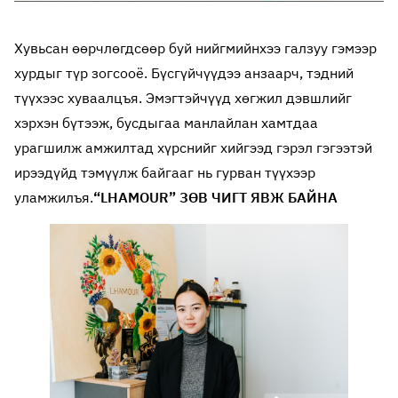
Хувьсан өөрчлөгдсөөр буй нийгмийнхээ галзуу гэмээр
хурдыг түр зогсооё. Бүсгүйчүүдээ анзаарч, тэдний
түүхээс хуваалцъя. Эмэгтэйчүүд хөгжил дэвшлийг
хэрхэн бүтээж, бусдыгаа манлайлан хамтдаа
урагшилж амжилтад хүрснийг хийгээд гэрэл гэгээтэй
ирээдүйд тэмүүлж байгааг нь гурван түүхээр
уламжилъя.
“LHAMOUR” ЗӨВ ЧИГТ ЯВЖ БАЙНА