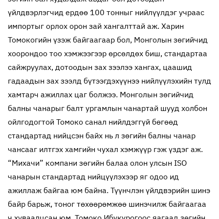
үйлдвэрлэгчид ердөө 100 тонныг нийлүүлдэг учраас
импортыг орлох орон зай хангалттай аж. Харин
Томокогийн үзэж байгаагаар бол, Монголын зөгийчид
хоорондоо тоо хэмжээгээр өрсөлдөх биш, стандартаа
сайжруулах, дотоодын зах зээлээ хангах, цаашид
гадаадын зах зээлд бүтээгдэхүүнээ нийлүүлэхийн тулд
хамтарч ажиллах цаг болжээ. Монголын зөгийчид
балны чанарыг балт ургамлын чанартай шууд холбон
ойлгодогтой Томоко санал нийлдэггүй бөгөөд
стандартад нийцсэн байх нь л зөгийн балны чанар
чансааг илтгэх хамгийн чухал хэмжүүр гэж үздэг аж.
“Михачи” компани зөгийн балаа олон улсын ISO
чанарын стандартад нийцүүлэхээр яг одоо ид
ажиллаж байгаа юм байна. Түүнчлэн үйлдвэрийн шинэ
байр барьж, тоног төхөөрөмжөө шинэчилж байгаагаа
ч хуваалцсан юм. Томоко Ибүкүрогоос яагаад зөгийн