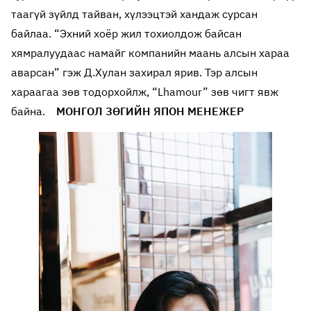
таагүй зүйлд тайван, хүлээцтэй хандаж сурсан
байлаа. “Эхний хоёр жил тохиолдож байсан
хямралуудаас намайг компанийн маань алсын хараа
аварсан” гэж Д.Хулан захирал ярив. Тэр алсын
хараагаа зөв тодорхойлж, “Lhamour” зөв чигт явж
байна.
МОНГОЛ ЗӨГИЙН ЯПОН МЕНЕЖЕР