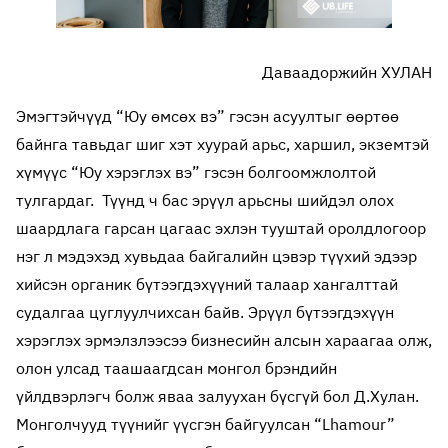
Даваадоржийн ХУЛАН
Эмэгтэйчүүд “Юу өмсөх вэ” гэсэн асуултыг өөртөө
байнга тавьдаг шиг хэт хуурай арьс, харшил, экземтэй
хүмүүс “Юу хэрэглэх вэ” гэсэн болгоомжлолтой
тулгардаг. Түүнд ч бас эрүүл арьсны шийдэл олох
шаардлага гарсан цагаас эхлэн тууштай оролдлогоор
нэг л мэдэхэд хувьдаа байгалийн цэвэр түүхий эдээр
хийсэн органик бүтээгдэхүүний талаар хангалттай
судалгаа цуглуулчихсан байв. Эрүүл бүтээгдэхүүн
хэрэглэх эрмэлзлээсээ бизнесийн алсын хараагаа олж,
олон улсад таашаагдсан монгол брэндийн
үйлдвэрлэгч болж яваа залуухан бүсгүй бол Д.Хулан.
Монголчууд түүнийг үүсгэн байгуулсан “Lhamour”