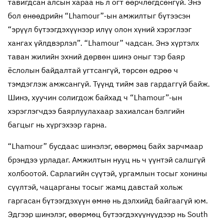
тавигдсан алсын хараа нь л огт өөрчлөгдсөнгүй. Энэ
бол өнөөдрийн “Lhamour”-ын амжилтыг бүтээсэн
“эрүүл бүтээгдэхүүнээр илүү олон хүний хэрэглээг
хангах үйлдвэрлэл”. “Lhamour” чадсан. Энэ хүртэлх
таван жилийн эхний дөрвөн шинэ оныг тэр баяр
ёслолын байдалтай угтсангүй, төрсөн өдрөө ч
тэмдэглэж амжсангүй. Түүнд тийм зав гардаггүй байж.
Шинэ, хуучин солигдож байхад ч “Lhamour”-ын
хэрэглэгчдээ баярлуулахаар захиалсан бэлгийн
багцыг нь хүргэхээр гарна.
“Lhamour” бусдаас шинэлэг, өвөрмөц байх зарчмаар
брэндээ урладаг. Амжилтын нууц нь ч үүнтэй салшгүй
холбоотой. Сарлагийн сүүтэй, ургамлын тосыг хонины
сүүлтэй, чацарганы тосыг жамц давстай хольж
гаргасан бүтээгдэхүүн өмнө нь дэлхийд байгаагүй юм.
Эдгээр шинэлэг, өвөрмөц бүтээгдэхүүнүүдээр нь South