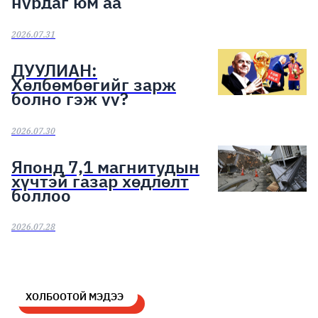
нурдаг юм аа
2026.07.31
ДУУЛИАН:
Хөлбөмбөгийг зарж
болно гэж үү?
2026.07.30
Японд 7,1 магнитудын
хүчтэй газар хөдлөлт
боллоо
2026.07.28
ХОЛБООТОЙ МЭДЭЭ