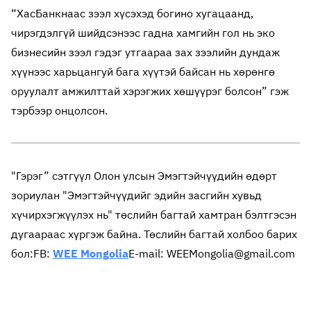
“ХасБанкнаас зээл хүсэхэд богино хугацаанд,
чирэгдэлгүй шийдсэнээс гадна хамгийн гол нь эко
бизнесийн зээл гэдэг утгаараа зах зээлийн дундаж
хүүнээс харьцангуй бага хүүтэй байсан нь хөрөнгө
оруулалт амжилттай хэрэгжих хөшүүрэг болсон” гэж
тэрбээр онцолсон.
"Гэрэг” сэтгүүл Олон улсын Эмэгтэйчүүдийн өдөрт
зориулан "Эмэгтэйчүүдийг эдийн засгийн хувьд
хүчирхэгжүүлэх нь" төслийн багтай хамтран бэлтгэсэн
дугаараас хүргэж байна. Төслийн багтай холбоо барих
бол:
FB:
WEE Mongolia
E-mail: WEEMongolia@gmail.com