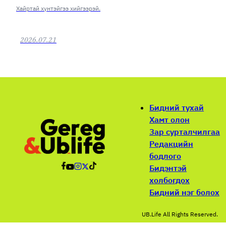
Хайртай хүнтэйгээ хийгээрэй.
2026.07.21
Бидний тухай
Хамт олон
Зар сурталчилгаа
Редакцийн
бодлого
Бидэнтэй
холбогдох
Бидний нэг болох
UB.Life All Rights Reserved.