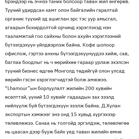
брэндээр нь эчнээ таних болсоор таван жил өнгөрөв.
Түүний удирдсан хамт олон байгалийн гаралтай
органик түүхий эд ашиглан эрс тэс уур амьсгал,
агаарын бохирдолтой орчинд хэрэглэхэд нэн
тааламжтай гоо сайхны болон ахуйн хэрэглээний
бүтээгдэхүүн үйлдвэрлэж байна. Кофе шопоор
офислож, гэртээ анхны бүтээгдэхүүнүүдээ хийж, сав,
баглаа боодлыг нь ч өөрийхөө гараар урлаж эхэлсэн
түүний бизнес өдгөө Монголд төдийгүй олон улсад
өөрийн гэсэн хэрэглэгчидтэй болж амжжээ.
“Lhamour”ын борлуулалт жилийн 200 хувийн
өсөлттэй, үүний 10 хувийг гадаадын зах зээлд
нийлүүлж буй бүтээгдэхүүн эзэлж байна. Д.Хулан
экспортын хэмжээг энэ онд 15 хувьд хүргэхээр
төлөвлөжээ. Санаа нь толгойд эргэлдэж, төлөвлөгөө
нь цаасан дээр бууж байх үед таван жилийн өмнө