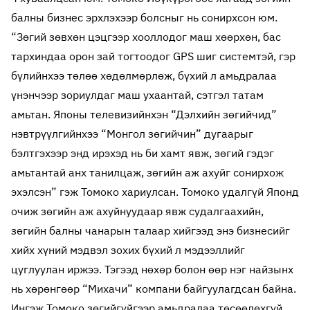
балны бизнес эрхлэхээр болсныг нь сонирхсон юм.
“Зөгий зөвхөн цэцгээр хооллодог маш хөөрхөн, бас
тархиндаа орон зай тогтоодог GPS шиг системтэй, гэр
бүлийнхээ төлөө хөдөлмөрлөж, бүхий л амьдралаа
үнэнчээр зориулдаг маш ухаантай, сэтгэл татам
амьтан. Японы телевизийнхэн “Дэлхийн зөгийчид”
нэвтрүүлгийнхээ “Монгол зөгийчин” дугаарыг
бэлтгэхээр энд ирэхэд нь би хамт явж, зөгий гэдэг
амьтантай анх танилцаж, зөгийн аж ахуйг сонирхож
эхэлсэн” гэж Томоко хариулсан. Томоко удалгүй Японд
очиж зөгийн аж ахуйнуудаар явж судалгаа
хийн,
зөгийн балны чанарын талаар хийгээд энэ бизнесийг
хийх хүний мэдвэл зохих бүхий л мэдээллийг
цуглуулан иржээ. Тэгээд нөхөр болон өөр нэг найзынх
нь хөрөнгөөр “Михачи” компани байгуулагдсан байна.
Ингэж Томоко зөгийгүйгээр амьдралаа төсөөлөхгүй