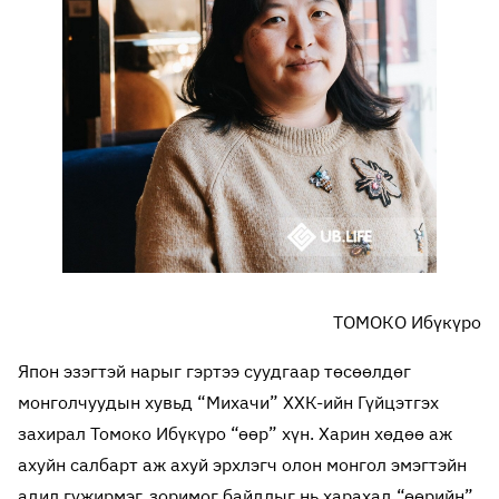
ТОМОКО Ибүкүро
Япон эзэгтэй нарыг гэртээ суудгаар төсөөлдөг
монголчуудын хувьд “Михачи” ХХК-ийн Гүйцэтгэх
захирал Томоко Ибүкүро “өөр” хүн. Харин хөдөө аж
ахуйн салбарт аж ахуй эрхлэгч олон монгол эмэгтэйн
адил гүжирмэг, зоримог байдлыг нь харахад “өөрийн”