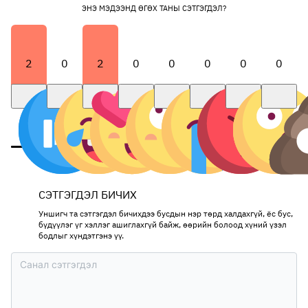
ЭНЭ МЭДЭЭНД ӨГӨХ ТАНЫ СЭТГЭГДЭЛ?
2
0
2
0
0
0
0
0
СЭТГЭГДЭЛ БИЧИХ
Уншигч та сэтгэгдэл бичихдээ бусдын нэр төрд халдахгүй, ёс бус,
бүдүүлэг үг хэллэг ашиглахгүй байж, өөрийн болоод хүний үзэл
бодлыг хүндэтгэнэ үү.