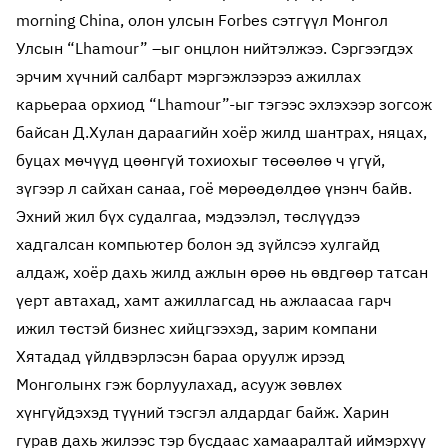
morning China, олон улсын Forbes сэтгүүл Монгол
Улсын “Lhamour” –ыг онцлон нийтэлжээ. Сэргээгдэх
эрчим хүчний салбарт мэргэжлээрээ ажиллах
карьераа орхиод “Lhamour”-ыг тэгээс эхлэхээр зогсож
байсан Д.Хулан дараагийн хоёр жилд шантрах, няцах,
буцах мөчүүд цөөнгүй тохиохыг төсөөлөө ч үгүй,
зүгээр л сайхан санаа, гоё мөрөөдөлдөө үнэнч байв.
Эхний жил бүх судалгаа, мэдээлэл, төслүүдээ
хадгалсан компьютер болон эд зүйлсээ хулгайд
алдаж, хоёр дахь жилд ажлын өрөө нь өвдгөөр татсан
үерт автахад, хамт ажиллагсад нь ажлаасаа гарч
ижил төстэй бизнес хийцгээхэд, зарим компани
Хятадад үйлдвэрлэсэн бараа оруулж ирээд
Монголынх гэж борлуулахад, асууж зөвлөх
хүнгүйдэхэд түүний тэсгэл алдардаг байж. Харин
гурав дахь жилээс тэр бусдаас хамааралтай иймэрхүү