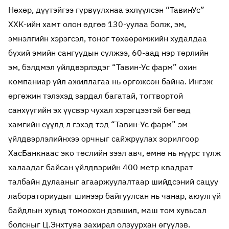
Нөхөр, дүүтэйгээ гурвуулхнаа эхлүүлсэн “ТавинУс”
ХХК-ийн хамт олон өдгөө 130-уулаа болж, эм,
эмнэлгийн хэрэгсэл, тоног төхөөрөмжийн худалдаа
бүхий эмийн сангуудын сүлжээ, 60-аад нэр төрлийн
эм, бэлдмэл үйлдвэрлэдэг “Тавин-Ус фарм” охин
компаниар үйл ажиллагаа нь өргөжсөн байна. Ингэж
өргөжин тэлэхэд зардал багатай, тогтвортой
санхүүгийн эх үүсвэр чухал хэрэгцээтэй бөгөөд
хамгийн сүүлд л гэхэд тэд “Тавин-Ус фарм” эм
үйлдвэрлэлийнхээ орчныг сайжруулах зорилгоор
ХасБанкнаас эко төслийн зээл авч, өмнө нь нүүрс түлж
халаадаг байсан үйлдвэрийн 400 метр квадрат
талбайн дулааныг агааржуулалтаар шийдсэний сацуу
лабораториудыг шинээр байгуулсан нь чанар, аюулгүй
байдлын хувьд томоохон дэвшил, маш том хувьсал
болсныг Ц.Энхтуяа захирал олзуурхан өгүүлэв.