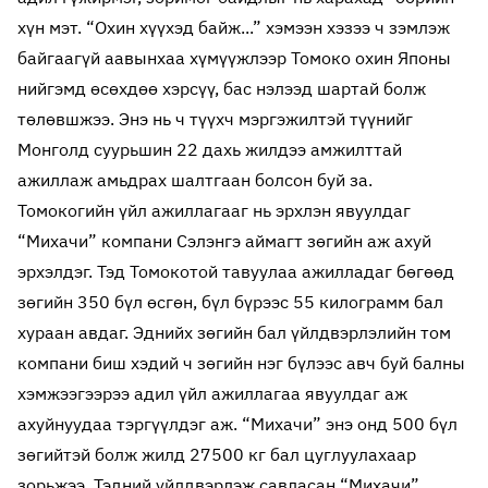
хүн мэт. “Охин хүүхэд байж...” хэмээн хэзээ ч зэмлэж
байгаагүй аавынхаа хүмүүжлээр Томоко охин Японы
нийгэмд өсөхдөө хэрсүү, бас нэлээд шартай болж
төлөвшжээ. Энэ нь ч түүхч мэргэжилтэй түүнийг
Монголд суурьшин 22 дахь жилдээ амжилттай
ажиллаж амьдрах шалтгаан болсон буй за.
Томокогийн үйл ажиллагааг нь эрхлэн явуулдаг
“Михачи” компани Сэлэнгэ аймагт зөгийн аж ахуй
эрхэлдэг. Тэд Томокотой тавуулаа ажилладаг бөгөөд
зөгийн 350 бүл өсгөн, бүл бүрээс 55 килограмм бал
хураан авдаг. Эднийх зөгийн бал үйлдвэрлэлийн том
компани биш хэдий ч зөгийн нэг бүлээс авч буй балны
хэмжээгээрээ адил үйл ажиллагаа явуулдаг аж
ахуйнуудаа тэргүүлдэг аж. “Михачи” энэ онд 500 бүл
зөгийтэй болж жилд 27500 кг бал цуглуулахаар
зорьжээ. Тэдний үйлдвэрлэж савласан “Михачи”