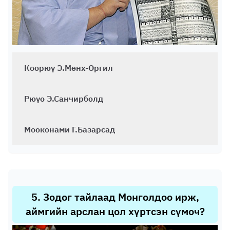
Коорюү Э.Мөнх-Оргил
Рюүо Э.Санчирболд
Мооконами Г.Базарсад
5
.
Зодог тайлаад Монголдоо ирж,
аймгийн арслан цол хүртсэн сүмоч?