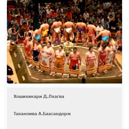
Хошихикари Д.Лхагва
Таканоива А.Баасандорж