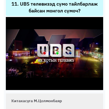
11
.
UBS телевизэд сүмо тайлбарлаж
байсан монгол сүмоч?
Китакасүга М.Цолмонбаяр