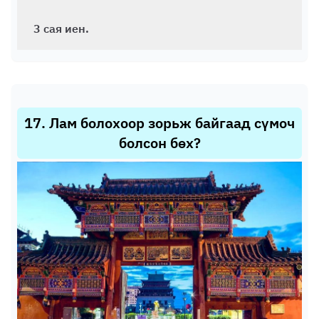
3 сая иен.
17
.
Лам болохоор зорьж байгаад сүмоч
болсон бөх?