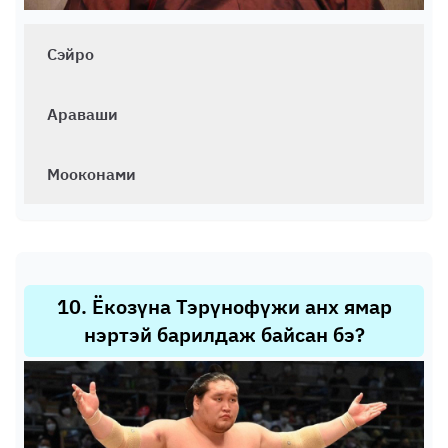
Сэйро
Араваши
Мооконами
10
.
Ёкозүна Тэрүнофүжи анх ямар
нэртэй барилдаж байсан бэ?