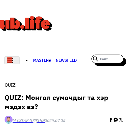
MASTERS
NEWSFEED
#WOMENWHODARE
СПОРТ
QUIZ
ХӨЛБӨМБӨГ
QUIZ: Монгол сүмочдыг та хэр
мэдэх вэ?
THE NEW YORK TIMES
НАДАД НЭГ САНАЛ БАЙНА
М.СУГАР-ЭРДЭНЭ
2025.07.25