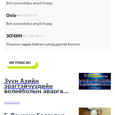
Bvh somochdoo amjilt hvsey
Onio
47.128.80.37
Bvh somochdoo amjilt hvsey
ЗОЧИН
47.128.80.37
Огшоож чадаж байсан сумод дуртай болсон
ИХ УНШСАН
Зүүн Азийн
эрэгтэйчүүдийн
волейболын аварга
шалгаруулах тэмцээн
эхэллээ
2026.08.05