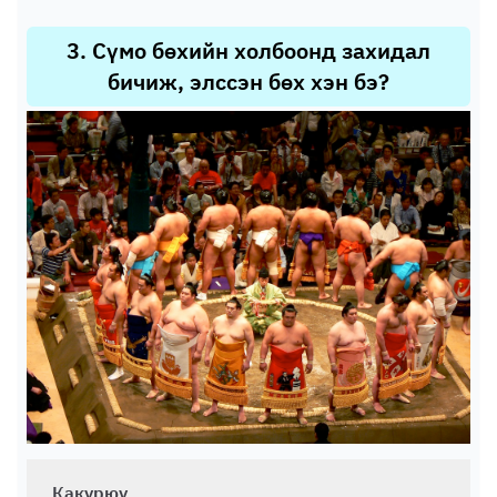
3
.
Сүмо бөхийн холбоонд захидал
бичиж, элссэн бөх хэн бэ?
Какүрюү