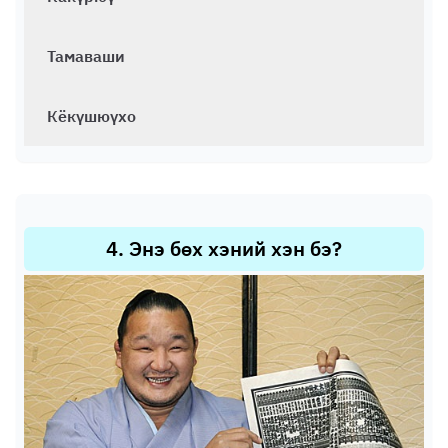
Тамаваши
Кёкүшюүхо
4
.
Энэ бөх хэний хэн бэ?