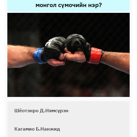
монгол сүмочийн нэр?
Шёотэнро Д.Нямсүрэн
Кагамио Б.Нанжид