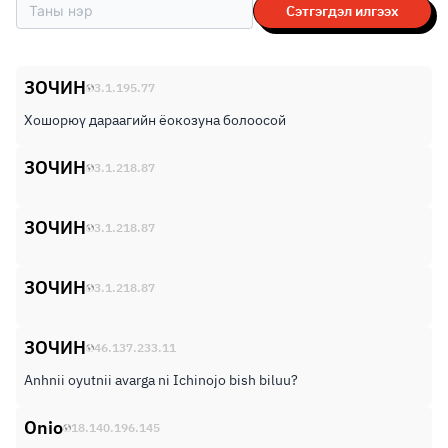
Сэтгэгдэл илгээх
ЗОЧИН
3.1.195.77
Хошорюү дараагийн ёокозуна болоосой
ЗОЧИН
3.1.218.87
ЗОЧИН
3.1.218.87
ЗОЧИН
3.1.218.87
ЗОЧИН
46.137.233.11
Anhnii oyutnii avarga ni Ichinojo bish biluu?
Onio
18.140.196.145