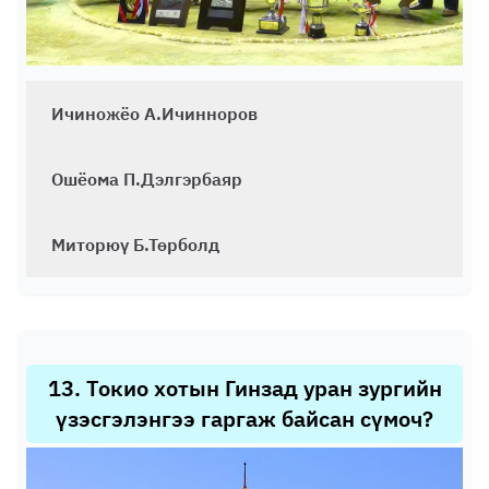
Ичиножёо А.Ичинноров
Ошёома П.Дэлгэрбаяр
Миторюү Б.Төрболд
13
.
Токио хотын Гинзад уран зургийн
үзэсгэлэнгээ гаргаж байсан сүмоч?