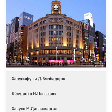
Харүмафүжи Д.Бямбадорж
Кёкүтэнхо Н.Цэвэгням
Хакүхо М.Даваажаргал