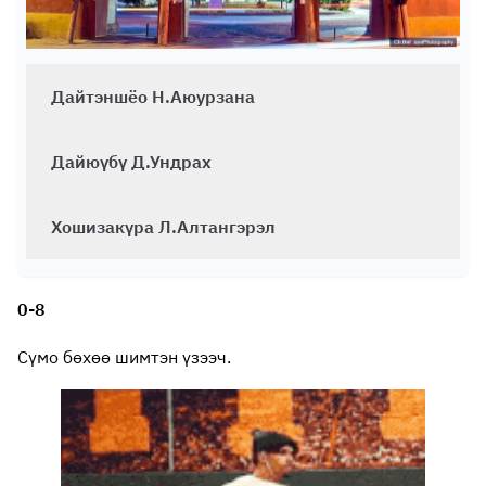
Дайтэншёо Н.Аюурзана
Дайюүбү Д.Ундрах
Хошизакүра Л.Алтангэрэл
0-8
Сүмо бөхөө шимтэн үзээч.