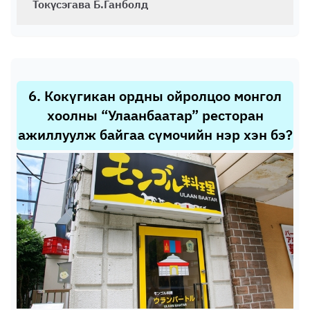
Токүсэгава Б.Ганболд
6
.
Кокүгикан ордны ойролцоо монгол
хоолны “Улаанбаатар” ресторан
ажиллуулж байгаа сүмочийн нэр хэн бэ?