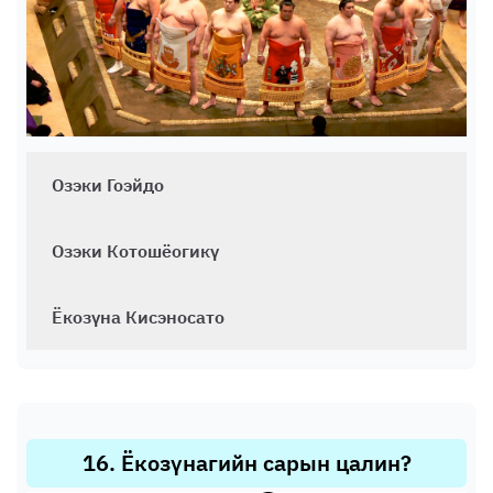
Озэки Гоэйдо
Озэки Котошёогикү
Ёкозүна Кисэносато
16
.
Ёкозүнагийн сарын цалин?