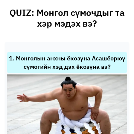
QUIZ: Монгол сүмочдыг та
хэр мэдэх вэ?
1
.
Монголын анхны ёкозүна Асашёорюү
сүмогийн хэд дэх ёкозүна вэ?