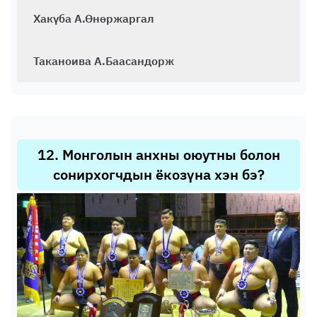
Хакүба А.Өнөржаргал
Таканоива А.Баасандорж
12
.
Монголын анхны оюутны болон
сонирхогчдын ёкозүна хэн бэ?