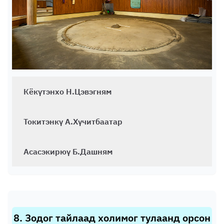
Кёкүтэнхо Н.Цэвэгням
Токитэнкү А.Хүчитбаатар
Асасэкирюү Б.Дашням
8
.
Зодог тайлаад холимог тулаанд орсон