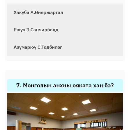
Хакүба А.Өнөржаргал
Рюүо Э.Санчирболд
Азүмарюү С.Тодбилэг
7
.
Монголын анхны ояката хэн бэ?