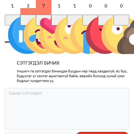
1
3
7
1
1
0
0
0
СЭТГЭГДЭЛ БИЧИХ
Уншигч та сэтгэгдэл бичихдээ бусдын нэр төрд халдахгүй, ёс бус,
бүдүүлэг үг хэллэг ашиглахгүй байж, өөрийн болоод хүний үзэл
бодлыг хүндэтгэнэ үү.