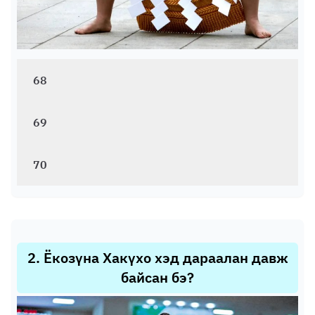
68
69
70
2
.
Ёкозүна Хакүхо хэд дараалан давж
байсан бэ?