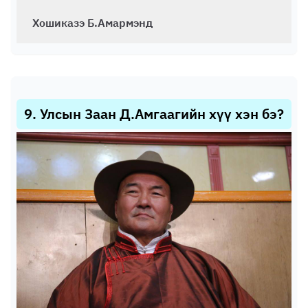
Хошиказэ Б.Амармэнд
9
.
Улсын Заан Д.Амгаагийн хүү хэн бэ?