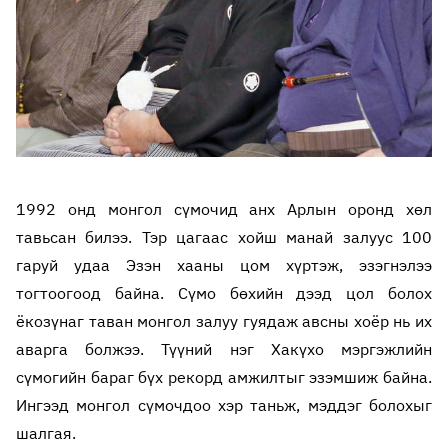
1992 онд монгол сүмочид анх Арлын оронд хөл
тавьсан билээ. Тэр цагаас хойш манай залуус 100
гаруй удаа Эзэн хааны цом хүртэж, эзэгнэлээ
тогтоогоод байна. Сүмо бөхийн дээд цол болох
ёкозүнаг таван монгол залуу гуядаж авсны хоёр нь их
аварга болжээ. Түүний нэг Хакүхо мэргэжлийн
сүмогийн бараг бүх рекорд амжилтыг эзэмшиж байна.
Ингээд монгол сүмочдоо хэр таньж, мэддэг болохыг
шалгая.