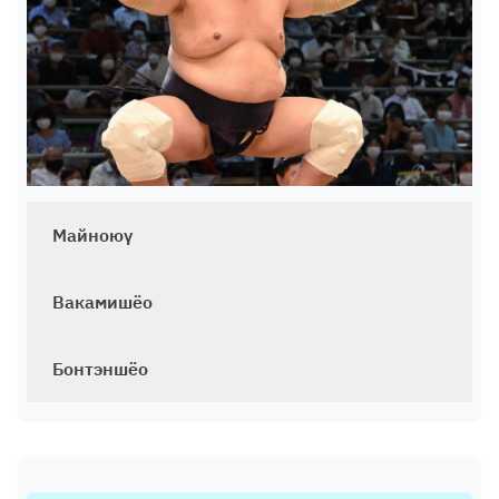
Майноюү
Вакамишёо
Бонтэншёо