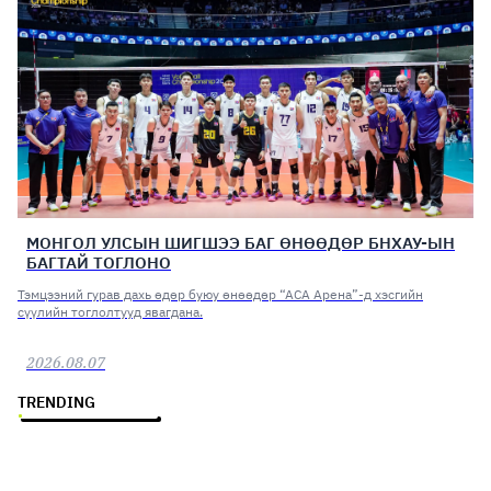
МОНГОЛ УЛСЫН ШИГШЭЭ БАГ ӨНӨӨДӨР БНХАУ-ЫН
БАГТАЙ ТОГЛОНО
Тэмцээний гурав дахь өдөр буюу өнөөдөр “АСА Арена”-д хэсгийн
сүүлийн тоглолтууд явагдана.
2026.08.07
TRENDING