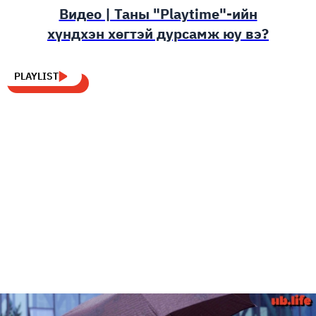
Видео | Таны "Playtime"-ийн
хүндхэн хөгтэй дурсамж юу вэ?
PLAYLIST