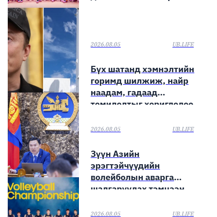
2026.08.05
UB.LIFE
Бүх шатанд хэмнэлтийн
горимд шилжиж, найр
наадам, гадаад
томилолтыг хориглолоо
2026.08.05
UB.LIFE
Зүүн Азийн
эрэгтэйчүүдийн
волейболын аварга
шалгаруулах тэмцээн
эхэллээ
2026.08.05
UB.LIFE