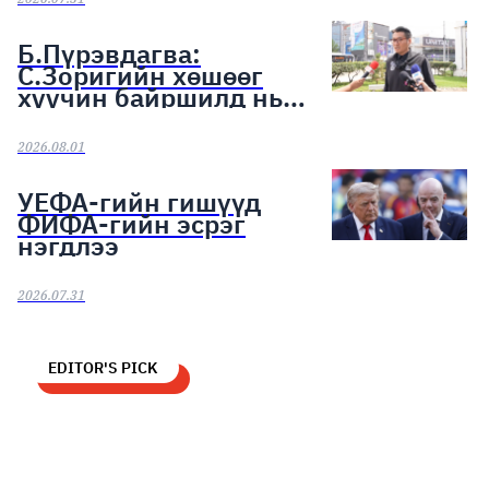
Б.Пүрэвдагва:
С.Зоригийн хөшөөг
хуучин байршилд нь
байрлуулахыг үүрэг
болголоо
2026.08.01
УЕФА-гийн гишүүд
ФИФА-гийн эсрэг
нэгдлээ
2026.07.31
EDITOR'S PICK