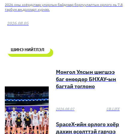
2026 оны хоёрдугаар улирлын байдлаар борлуулалтын орлого нь 7.8
тэрбум ам.долларт хүрчээ.
2026.08.05
ШИНЭ НИЙТЛЭЛ
Монгол Улсын шигшээ
баг өнөөдөр БНХАУ-ын
багтай тоглоно
2026.08.07
UB.LIFE
SpaceX-ийн орлого хоёр
дахин өсөлттэй гарчээ