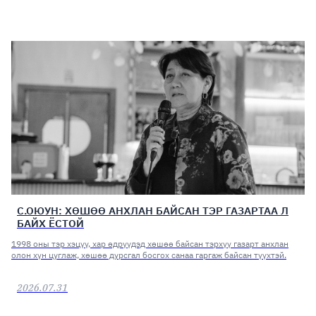
С.ОЮУН: ХӨШӨӨ АНХЛАН БАЙСАН ТЭР ГАЗАРТАА Л
БАЙХ ЁСТОЙ
1998 оны тэр хэцүү, хар өдрүүдэд хөшөө байсан тэрхүү газарт анхлан
олон хүн цуглаж, хөшөө дурсгал босгох санаа гаргаж байсан түүхтэй.
2026.07.31