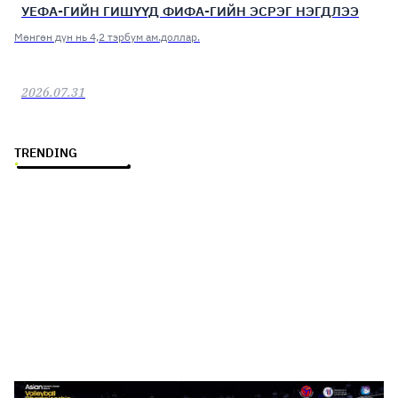
УЕФА-ГИЙН ГИШҮҮД ФИФА-ГИЙН ЭСРЭГ НЭГДЛЭЭ
Мөнгөн дүн нь 4,2 тэрбум ам.доллар.
2026.07.31
TRENDING