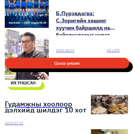
Б.Пүрэвдагва:
С.Зоригийн хөшөөг
хуучин байршилд нь
байрлуулахыг үүрэг
болголоо
2026.08.01
UB.LIFE
Цааш унших
ИХ УНШСАН
Гудамжны хоолоор
дэлхийд шилдэг 10 хот
2026.07.31