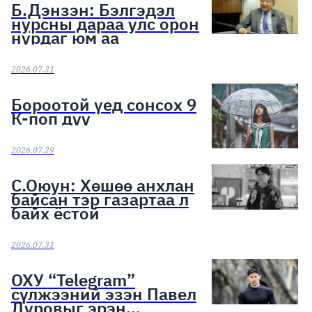
Б.Дэнзэн: Бэлгэдэл
нурсны дараа улс орон
нурдаг юм аа
2026.07.31
Бороотой үед сонсох 9
К-поп дуу
2026.07.29
С.Оюун: Хөшөө анхлан
байсан тэр газартаа л
байх ёстой
2026.07.31
ОХУ “Telegram”
сүлжээний эзэн Павел
Дуровыг эрэн