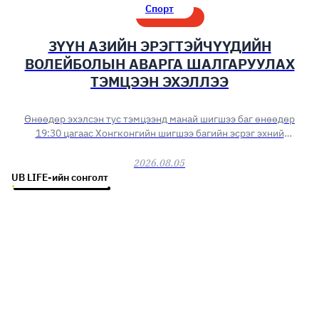
Спорт
ЗҮҮН АЗИЙН ЭРЭГТЭЙЧҮҮДИЙН
ВОЛЕЙБОЛЫН АВАРГА ШАЛГАРУУЛАХ
ТЭМЦЭЭН ЭХЭЛЛЭЭ
Өнөөдөр эхэлсэн тус тэмцээнд манай шигшээ баг өнөөдөр
19:30 цагаас Хонгконгийн шигшээ багийн эсрэг эхний
тоглолтоо хийнэ.
2026.08.05
UB LIFE-ийн сонголт