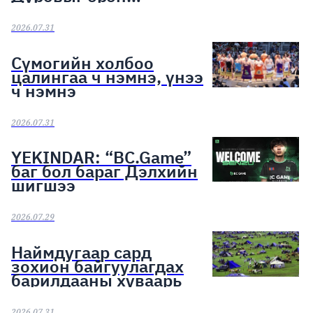
сурвалжилж эхэллээ
2026.07.31
Сүмогийн холбоо
цалингаа ч нэмнэ, үнээ
ч нэмнэ
2026.07.31
YEKINDAR: “BC.Game”
баг бол бараг Дэлхийн
шигшээ
2026.07.29
Наймдугаар сард
зохион байгуулагдах
барилдааны хуваарь
2026.07.31