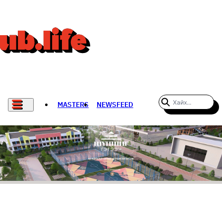
MASTERS
NEWSFEED
#WOMENWHODARE
СПОРТ
ХӨЛБӨМБӨГ
THE NEW YORK TIMES
НАДАД НЭГ САНАЛ БАЙНА