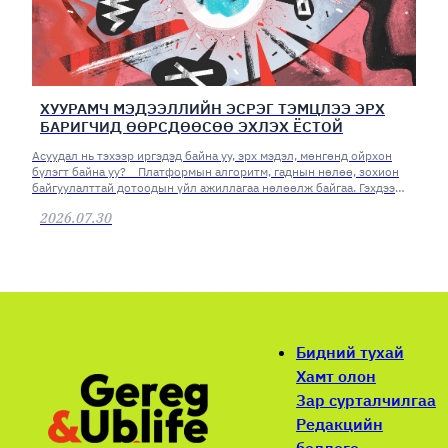
ХУУРАМЧ МЭДЭЭЛЛИЙН ЭСРЭГ ТЭМЦЛЭЭ ЭРХ
БАРИГЧИД ӨӨРСДӨӨСӨӨ ЭХЛЭХ ЁСТОЙ
Асуудал нь тэхээр иргэдэд байна уу, эрх мэдэл, мөнгөнд ойрхон
бүлэгт байна уу? Платформын алгоритм, гаднын нөлөө, зохион
байгуулалттай дотоодын үйл ажиллагаа нөлөөлж байгаа. Гэхдээ
асуудлаа эрх баригчид өөрсдөөсөө хайх хэрэгтэй юм.
2026.07.30
Бидний тухай
Хамт олон
Зар сурталчилгаа
Редакцийн
бодлого