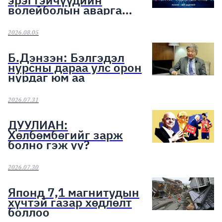
эрэгтэйчүүдийн
волейболын аварга
шалгаруулах тэмцээн
эхэллээ
2026.08.05
Б.Дэнзэн: Бэлгэдэл
нурсны дараа улс орон
нурдаг юм аа
2026.07.31
ДУУЛИАН:
Хөлбөмбөгийг зарж
болно гэж үү?
2026.07.30
Японд 7,1 магнитудын
хүчтэй газар хөдлөлт
боллоо