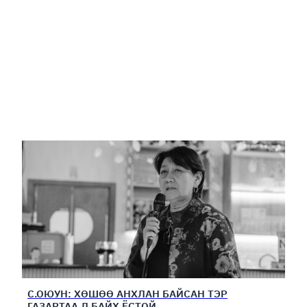
С.ОЮУН: ХӨШӨӨ АНХЛАН БАЙСАН ТЭР
ГАЗАРТАА Л БАЙХ ЁСТОЙ