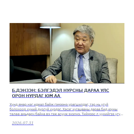
Б.ДЭНЗЭН: БЭЛГЭДЭЛ НУРСНЫ ДАРАА УЛС
ОРОН НУРДАГ ЮМ АА
Хүнд ямар нэг идеал байж гэмээнэ урагшилдаг, тэр нь үгүй
болохоор хүний дургүй хүрдэг. Хэсэг хугацааны дараа бид юуны
төлөө амьдарч байна вэ гэж асууж эхэлнэ. Тиймээс л үүнийгээ үгүй
хийж болохгүй.
2026.07.31