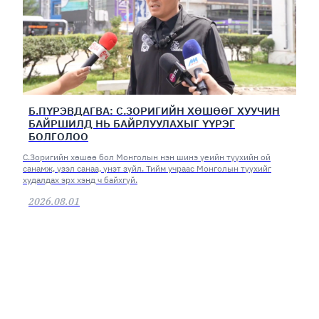
Б.ПҮРЭВДАГВА: С.ЗОРИГИЙН ХӨШӨӨГ ХУУЧИН
БАЙРШИЛД НЬ БАЙРЛУУЛАХЫГ ҮҮРЭГ
БОЛГОЛОО
С.Зоригийн хөшөө бол Монголын нэн шинэ үеийн түүхийн ой
санамж, үзэл санаа, үнэт зүйл. Тийм учраас Монголын түүхийг
худалдах эрх хэнд ч байхгүй.
2026.08.01