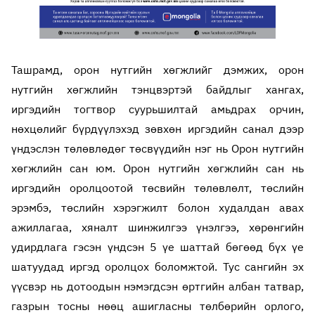
Ташрамд, орон нутгийн хөгжлийг дэмжих, орон
нутгийн хөгжлийн тэнцвэртэй байдлыг хангах,
иргэдийн тогтвор суурьшилтай амьдрах орчин,
нөхцөлийг бүрдүүлэхэд зөвхөн иргэдийн санал дээр
үндэслэн төлөвлөдөг төсвүүдийн нэг нь Орон нутгийн
хөгжлийн сан юм. Орон нутгийн хөгжлийн сан нь
иргэдийн оролцоотой төсвийн төлөвлөлт, төслийн
эрэмбэ, төслийн хэрэгжилт болон худалдан авах
ажиллагаа, хяналт шинжилгээ үнэлгээ, хөрөнгийн
удирдлага гэсэн үндсэн 5 үе шаттай бөгөөд бүх үе
шатуудад иргэд оролцох боломжтой. Тус сангийн эх
үүсвэр нь дотоодын нэмэгдсэн өртгийн албан татвар,
газрын тосны нөөц ашигласны төлбөрийн орлого,