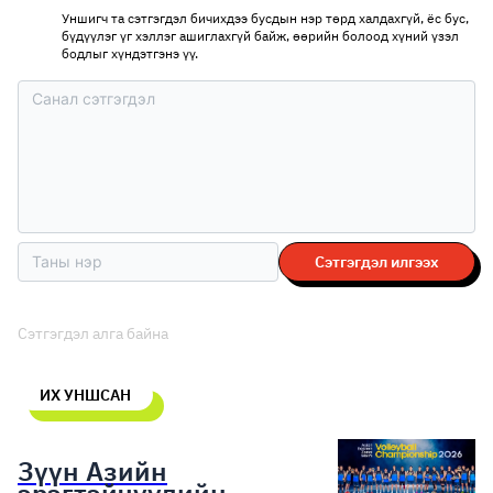
Уншигч та сэтгэгдэл бичихдээ бусдын нэр төрд халдахгүй, ёс бус,
бүдүүлэг үг хэллэг ашиглахгүй байж, өөрийн болоод хүний үзэл
бодлыг хүндэтгэнэ үү.
Сэтгэгдэл илгээх
Сэтгэгдэл алга байна
ИХ УНШСАН
Зүүн Азийн