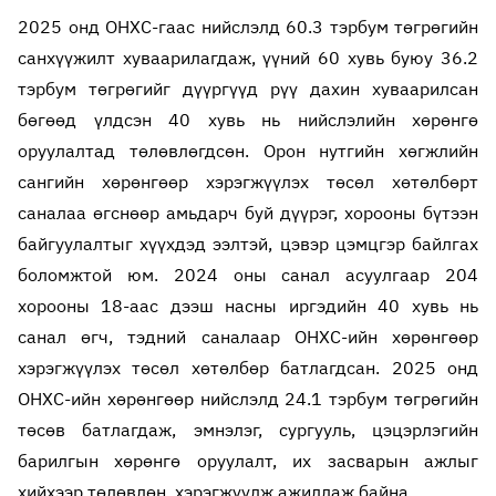
2025 онд ОНХС-гаас нийслэлд 60.3 тэрбум төгрөгийн
санхүүжилт хуваарилагдаж, үүний 60 хувь буюу 36.2
тэрбум төгрөгийг дүүргүүд рүү дахин хуваарилсан
бөгөөд үлдсэн 40 хувь нь нийслэлийн хөрөнгө
оруулалтад төлөвлөгдсөн. Орон нутгийн хөгжлийн
сангийн хөрөнгөөр хэрэгжүүлэх төсөл хөтөлбөрт
саналаа өгснөөр амьдарч буй дүүрэг, хорооны бүтээн
байгуулалтыг хүүхдэд ээлтэй, цэвэр цэмцгэр байлгах
боломжтой юм. 2024 оны санал асуулгаар 204
хорооны 18-аас дээш насны иргэдийн 40 хувь нь
санал өгч, тэдний саналаар ОНХС-ийн хөрөнгөөр
хэрэгжүүлэх төсөл хөтөлбөр батлагдсан. 2025 онд
ОНХС-ийн хөрөнгөөр нийслэлд 24.1 тэрбум төгрөгийн
төсөв батлагдаж, эмнэлэг, сургууль, цэцэрлэгийн
барилгын хөрөнгө оруулалт, их засварын ажлыг
хийхээр төлөвлөн, хэрэгжүүлж ажиллаж байна.