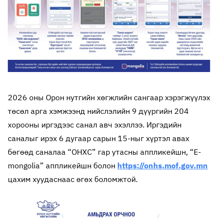
2026 оны Орон нутгийн хөгжлийн сангаар хэрэгжүүлэх
төсөл арга хэмжээнд нийслэлийн 9 дүүргийн 204
хорооны иргэдээс санал авч эхэллээ. Иргэдийн
саналыг ирэх 6 дугаар сарын 15-ныг хүртэл авах
бөгөөд саналаа “ОНХС” гар утасны аппликейшн, “Е-
mongolia” аппликейшн болон
https://onhs.mof.gov.mn
цахим хуудаснаас өгөх боломжтой.