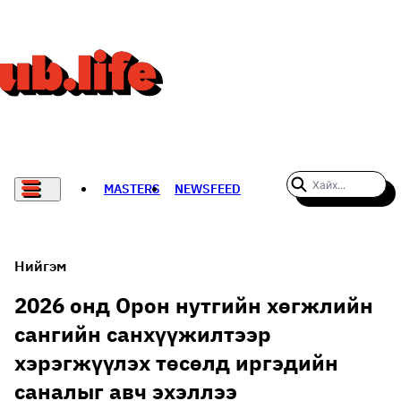
MASTERS
NEWSFEED
#WOMENWHODARE
СПОРТ
Нийгэм
ХӨЛБӨМБӨГ
2026 онд Орон нутгийн хөгжлийн
сангийн санхүүжилтээр
THE NEW YORK TIMES
хэрэгжүүлэх төсөлд иргэдийн
НАДАД НЭГ САНАЛ БАЙНА
саналыг авч эхэллээ