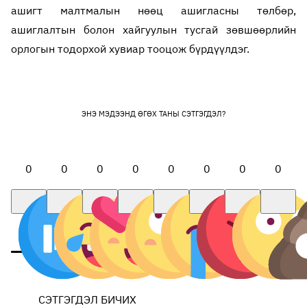
ашигт малтмалын нөөц ашигласны төлбөр,
ашиглалтын болон хайгуулын тусгай зөвшөөрлийн
орлогын тодорхой хувиар тооцож бүрдүүлдэг.
ЭНЭ МЭДЭЭНД ӨГӨХ ТАНЫ СЭТГЭГДЭЛ?
0
0
0
0
0
0
0
0
СЭТГЭГДЭЛ БИЧИХ