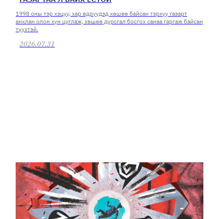
1998 оны тэр хэцүү, хар өдрүүдэд хөшөө байсан тэрхүү газарт
анхлан олон хүн цуглаж, хөшөө дурсгал босгох санаа гаргаж байсан
түүхтэй.
2026.07.31