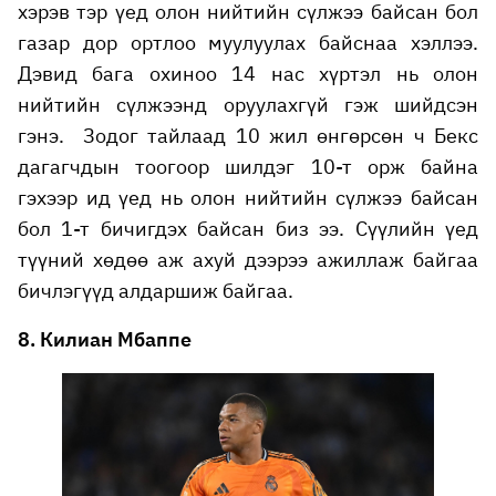
хэрэв тэр үед олон нийтийн сүлжээ байсан бол
газар дор ортлоо муулуулах байснаа хэллээ.
Дэвид бага охиноо 14 нас хүртэл нь олон
нийтийн сүлжээнд оруулахгүй гэж шийдсэн
гэнэ. Зодог тайлаад 10 жил өнгөрсөн ч Бекс
дагагчдын тоогоор шилдэг 10-т орж байна
гэхээр ид үед нь олон нийтийн сүлжээ байсан
бол 1-т бичигдэх байсан биз ээ. Сүүлийн үед
түүний хөдөө аж ахуй дээрээ ажиллаж байгаа
бичлэгүүд алдаршиж байгаа.
8. Килиан Мбаппе