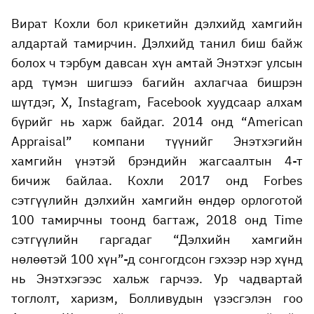
Вират Кохли бол крикетийн дэлхийд хамгийн
алдартай тамирчин. Дэлхийд танил биш байж
болох ч тэрбум давсан хүн амтай Энэтхэг улсын
ард түмэн шигшээ багийн ахлагчаа бишрэн
шүтдэг, X, Instagram, Facebook хуудсаар алхам
бүрийг нь харж байдаг. 2014 онд “American
Appraisal” компани түүнийг Энэтхэгийн
хамгийн үнэтэй брэндийн жагсаалтын 4-т
бичиж байлаа. Кохли 2017 онд Forbes
сэтгүүлийн дэлхийн хамгийн өндөр орлоготой
100 тамирчны тоонд багтаж, 2018 онд Time
сэтгүүлийн гаргадаг “Дэлхийн хамгийн
нөлөөтэй 100 хүн”-д сонгогдсон гэхээр нэр хүнд
нь Энэтхэгээс хальж гарчээ. Ур чадвартай
тоглолт, харизм, Болливудын үзэсгэлэн гоо