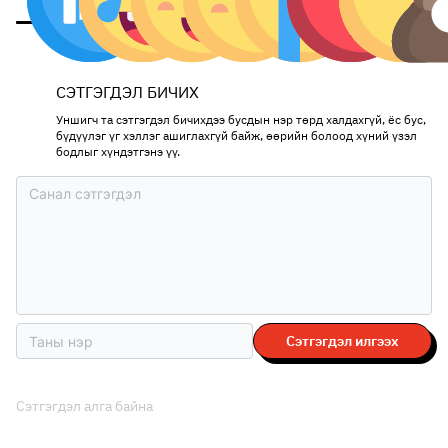
СЭТГЭГДЭЛ БИЧИХ
Уншигч та сэтгэгдэл бичихдээ бусдын нэр төрд халдахгүй, ёс бус,
бүдүүлэг үг хэллэг ашиглахгүй байж, өөрийн болоод хүний үзэл
бодлыг хүндэтгэнэ үү.
Сэтгэгдэл илгээх
Сэтгэгдэл алга байна