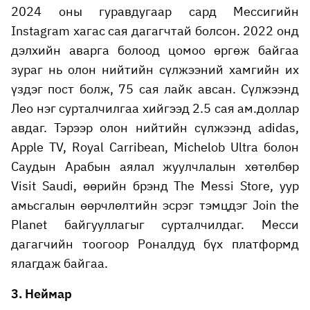
2024 оны гуравдугаар сард Мессигийн
Instagram хагас сая дагагчтай болсон. 2022 онд
дэлхийн аварга болоод цомоо өргөж байгаа
зураг нь олон нийтийн сүлжээний хамгийн их
үздэг пост болж, 75 сая лайк авсан. Сүлжээнд
Лео нэг сурталчилгаа хийгээд 2.5 сая ам.доллар
авдаг. Тэрээр олон нийтийн сүлжээнд adidas,
Apple TV, Royal Carribean, Michelob Ultra болон
Саудын Арабын аялал жуулчлалын хөтөлбөр
Visit Saudi, өөрийн брэнд The Messi Store, уур
амьсгалын өөрчлөлтийн эсрэг тэмцдэг Join the
Planet байгууллагыг сурталчилдаг. Месси
дагагчийн тоогоор Роналдуд бүх платформд
ялагдаж байгаа.
3. Неймар