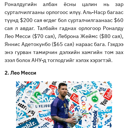
Роналдугийн албан ёсны цалин нь зар
сурталчилгааны орлогоос илүү. Аль-Наср багаас
түүнд $200 сая өгдөг бол сурталчилгаанаас $60
сая л авдаг. Талбайн гаднах орлогоор Роналду
Лео Месси ($70 сая), Леброна Жеймс ($80 сая),
Яннис Адетокунбо ($65 сая) нараас бага. Гэхдээ
энэ гурван тамирчин дэлхийн хамгийн том зах
зээл болох АНУ-д тоглодгийг хэлэх хэрэгтэй.
2. Лео Месси