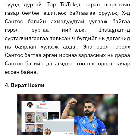
түүнд дуртай. Тэр TikTok-д наран шарлагын
газар бөмбөг өшиглөж байгаагаа оруулж, X-д
Сантос багийн ахмадуудтай уулзаж байгаа
гэрэл зургаа нийтэлж, Instagram-д
сурталчилгаагаа тавьсан ч бүгдийг нь дагагчид
нь баярлан хүлээж авдаг. Энэ өвөл төрөлх
Сантос багтаа эргэн ирснээ зарласных нь дараа
Сантос багийн дагагчдын тоо нэг өдөрт саяар
өссөн байна.
4. Вират Кохли