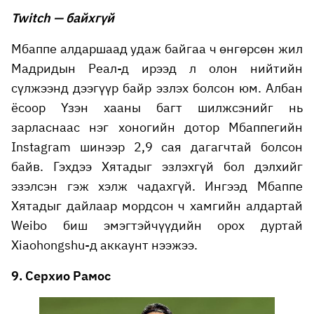
Twitch — байхгүй
Мбаппе алдаршаад удаж байгаа ч өнгөрсөн жил
Мадридын Реал-д ирээд л олон нийтийн
сүлжээнд дээгүүр байр эзлэх болсон юм. Албан
ёсоор Үзэн хааны багт шилжсэнийг нь
зарласнаас нэг хоногийн дотор Мбаппегийн
Instagram шинээр 2,9 сая дагагчтай болсон
байв. Гэхдээ Хятадыг эзлэхгүй бол дэлхийг
эзэлсэн гэж хэлж чадахгүй. Ингээд Мбаппе
Хятадыг дайлаар мордсон ч хамгийн алдартай
Weibo биш эмэгтэйчүүдийн орох дуртай
Xiaohongshu-д аккаунт нээжээ.
9. Серхио Рамос