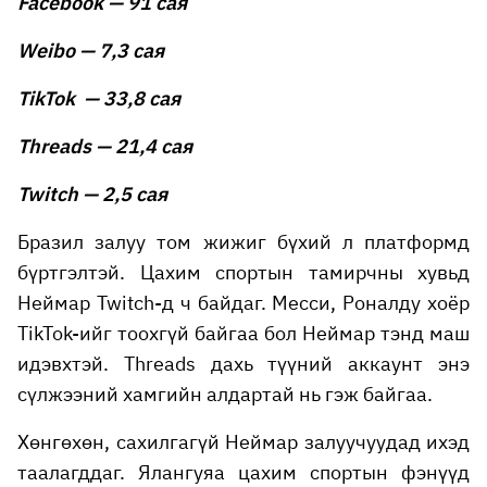
Facebook — 91 сая
Weibo — 7,3 сая
TikTok — 33,8 сая
Threads — 21,4 сая
Twitch — 2,5 сая
Бразил залуу том жижиг бүхий л платформд
бүртгэлтэй. Цахим спортын тамирчны хувьд
Неймар Twitch-д ч байдаг. Месси, Роналду хоёр
TikTok-ийг тоохгүй байгаа бол Неймар тэнд маш
идэвхтэй. Threads дахь түүний аккаунт энэ
сүлжээний хамгийн алдартай нь гэж байгаа.
Хөнгөхөн, сахилгагүй Неймар залуучуудад ихэд
таалагддаг. Ялангуяа цахим спортын фэнүүд