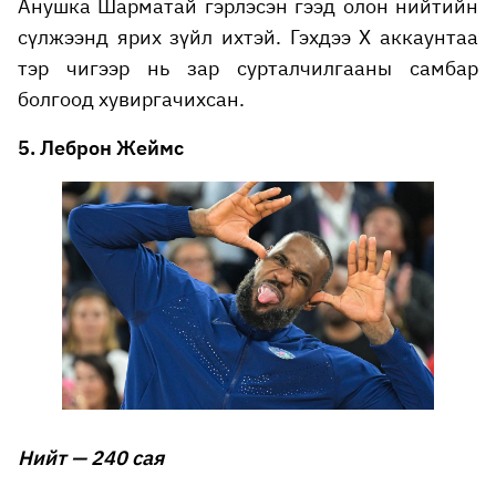
Анушка Шарматай гэрлэсэн гээд олон нийтийн
сүлжээнд ярих зүйл ихтэй. Гэхдээ X аккаунтаа
тэр чигээр нь зар сурталчилгааны самбар
болгоод хувиргачихсан.
5. Леброн Жеймс
Нийт — 240 сая