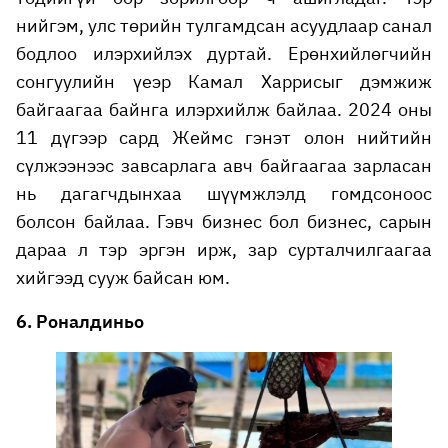
нийгэм, улс төрийн тулгамдсан асуудлаар санал
бодлоо илэрхийлэх дуртай. Ерөнхийлөгчийн
сонгуулийн үеэр Камал Харрисыг дэмжиж
байгаагаа байнга илэрхийлж байлаа. 2024 оны
11 дүгээр сард Жеймс гэнэт олон нийтийн
сүлжээнээс завсарлага авч байгаагаа зарласан
нь дагагчдынхаа шүүмжлэлд гомдсоноос
болсон байлаа. Гэвч бизнес бол бизнес, сарын
дараа л тэр эргэн ирж, зар сурталчилгаагаа
хийгээд сууж байсан юм.
6. Роналдиньо