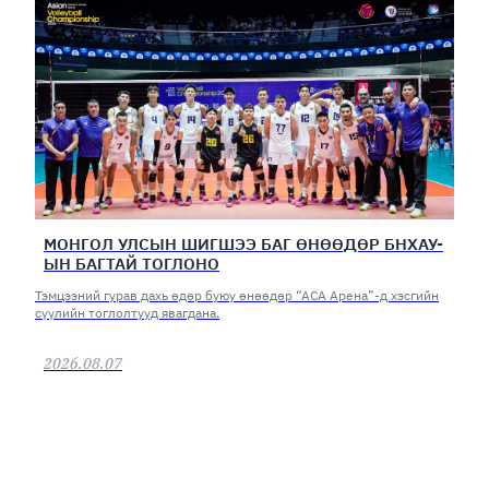
МОНГОЛ УЛСЫН ШИГШЭЭ БАГ ӨНӨӨДӨР БНХАУ-
ЫН БАГТАЙ ТОГЛОНО
Тэмцээний гурав дахь өдөр буюу өнөөдөр “АСА Арена”-д хэсгийн
сүүлийн тоглолтууд явагдана.
2026.08.07