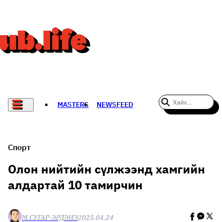
MASTERS
NEWSFEED
#WOMENWHODARE
СПОРТ
Спорт
ХӨЛБӨМБӨГ
Олон нийтийн сүлжээнд хамгийн
алдартай 10 тамирчин
THE NEW YORK TIMES
НАДАД НЭГ САНАЛ БАЙНА
М.СУГАР-ЭРДЭНЭ
2025.04.24