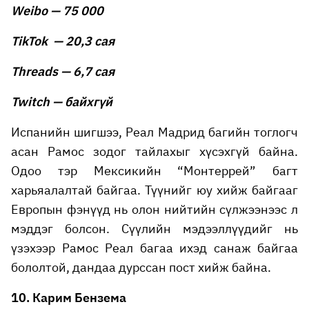
Weibo — 75 000
TikTok — 20,3 сая
Threads — 6,7 сая
Twitch — байхгүй
Испанийн шигшээ, Реал Мадрид багийн тоглогч
асан Рамос зодог тайлахыг хүсэхгүй байна.
Одоо тэр Мексикийн “Монтеррей” багт
харьяалалтай байгаа. Түүнийг юу хийж байгааг
Европын фэнүүд нь олон нийтийн сүлжээнээс л
мэддэг болсон. Сүүлийн мэдээллүүдийг нь
үзэхээр Рамос Реал багаа ихэд санаж байгаа
бололтой, дандаа дурссан пост хийж байна.
10. Карим Бензема