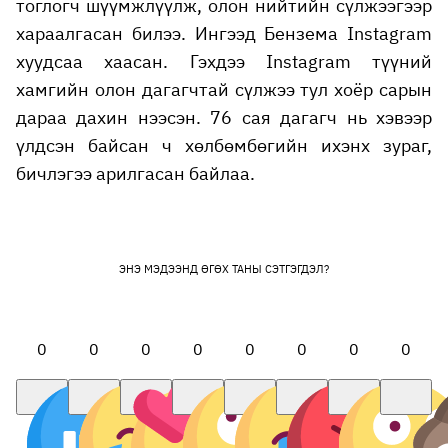
тоглогч шүүмжлүүлж, олон нийтийн сүлжээгээр
хараалгасан билээ. Ингээд Бензема Instagram
хуудсаа хаасан. Гэхдээ Instagram түүний
хамгийн олон дагагчтай сүлжээ тул хоёр сарын
дараа дахин нээсэн. 76 сая дагагч нь хэвээр
үлдсэн байсан ч хөлбөмбөгийн ихэнх зураг,
бичлэгээ арилгасан байлаа.
ЭНЭ МЭДЭЭНД ӨГӨХ ТАНЫ СЭТГЭГДЭЛ?
0
0
0
0
0
0
0
0