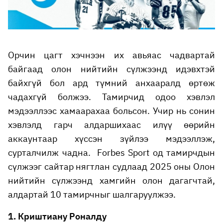
Орчин цагт хэчнээн их авьяас чадвартай
байгаад олон нийтийн сүлжээнд идэвхтэй
байхгүй бол ард түмний анхааралд өртөж
чадахгүй болжээ. Тамирчид одоо хэвлэл
мэдээллээс хамаарахаа больсон. Учир нь сонин
хэвлэлд гарч алдаршихаас илүү өөрийн
аккаунтаар хүссэн зүйлээ мэдээллэж,
сурталчилж чадна. Forbes Sport од тамирчдын
сүлжээг сайтар нягтлан судлаад 2025 оны Олон
нийтийн сүлжээнд хамгийн олон дагагчтай,
алдартай 10 тамирчныг шалгаруулжээ.
1. Криштиану Роналду