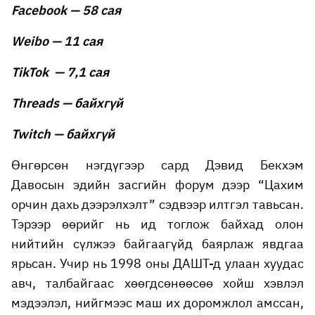
Facebook — 58 сая
Weibo — 11 сая
TikTok — 7,1 сая
Threads — байхгүй
Twitch — байхгүй
Өнгөрсөн нэгдүгээр сард Дэвид Бекхэм
Давосын эдийн засгийн форум дээр “Цахим
орчин дахь дээрэлхэлт” сэдвээр илтгэл тавьсан.
Тэрээр өөрийг нь ид тоглож байхад олон
нийтийн сүлжээ байгаагүйд баярлаж явдгаа
ярьсан. Учир нь 1998 оны ДАШТ-д улаан хуудас
авч, талбайгаас хөөгдсөнөөсөө хойш хэвлэл
мэдээлэл, нийгмээс маш их доромжлол амссан,