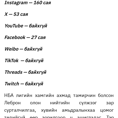
Instagram — 160 сая
X — 53 сая
YouTube — байхгүй
Facebook — 27 сая
Weibo — байхгүй
TikTok — байхгүй
Threads — байхгүй
Twitch — байхгүй
НБА лигийн хамгийн ахмад тамирчин болсон
Леброн олон нийтийн сүлжээг зар
сурталчилгаа, хувийн амьдралынхаа цомог
төдийгүй өөр зорилгоор ч ашигладаг. Тэр