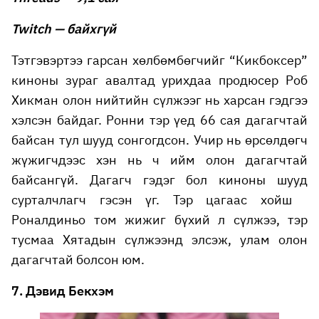
Twitch — байхгүй
Тэтгэвэртээ гарсан хөлбөмбөгчийг “Кикбоксер”
киноны зураг авалтад урихдаа продюсер Роб
Хикман олон нийтийн сүлжээг нь харсан гэдгээ
хэлсэн байдаг. Ронни тэр үед 66 сая дагагчтай
байсан тул шууд сонгогдсон. Учир нь өрсөлдөгч
жүжигчдээс хэн нь ч ийм олон дагагчтай
байсангүй. Дагагч гэдэг бол киноны шууд
сурталчлагч гэсэн үг. Тэр цагаас хойш
Роналдиньо том жижиг бүхий л сүлжээ, тэр
тусмаа Хятадын сүлжээнд элсэж, улам олон
дагагчтай болсон юм.
7. Дэвид Бекхэм