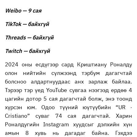
Weibo — 9 сая
TikTok — байхгүй
Threads — байхгүй
Twitch — байхгүй
2024 оны есдүгээр сард Криштиану Роналду
олон нийтийн сүлжээнд тэрбум дагагчтай
болсноо алдартнуудаас анх зарлаж байлаа.
Тэрээр тэр үед YouTube сувгаа нээгээд ердөө 4
цагийн дотор 5 сая дагагчтай болж, энэ тоонд
хүрсэн юм. Одоо түүний юүтүүбийн “UR ·
Cristiano” суваг 74 сая дагагчтай. Харин
Роналдугийн Instagram хуудсыг дэлхийн хүн
амын 8 хувь нь дагадаг байна. Гэхдээ