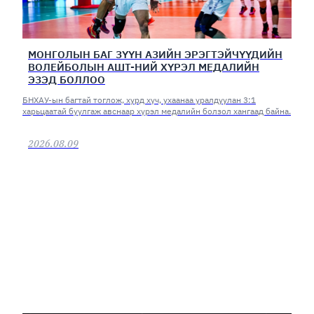
МОНГОЛЫН БАГ ЗҮҮН АЗИЙН ЭРЭГТЭЙЧҮҮДИЙН
ВОЛЕЙБОЛЫН АШТ-НИЙ ХҮРЭЛ МЕДАЛИЙН
ЭЗЭД БОЛЛОО
БНХАУ-ын багтай тоглож, хурд хүч, ухаанаа уралдуулан 3:1
харьцаатай буулгаж авснаар хүрэл медалийн болзол хангаад байна.
2026.08.09