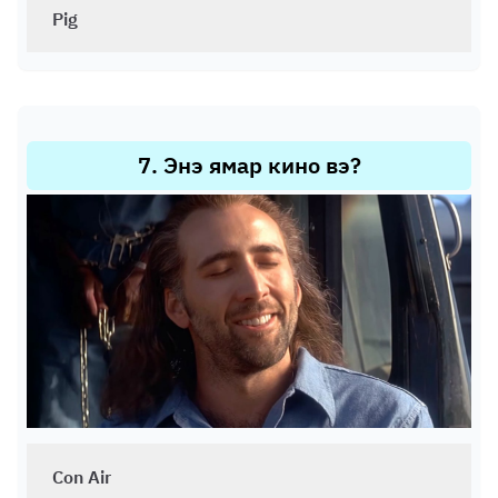
Pig
7
.
Энэ ямар кино вэ?
Con Air