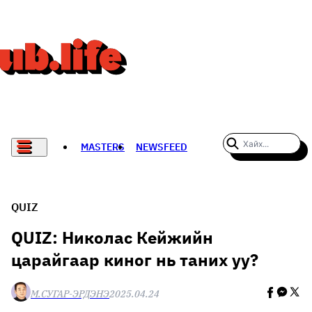
MASTERS
NEWSFEED
#WOMENWHODARE
СПОРТ
QUIZ
ХӨЛБӨМБӨГ
QUIZ: Николас Кейжийн
царайгаар киног нь таних уу?
THE NEW YORK TIMES
НАДАД НЭГ САНАЛ БАЙНА
М.СУГАР-ЭРДЭНЭ
2025.04.24