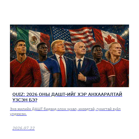
QUIZ: 2026 ОНЫ ДАШТ-ИЙГ ХЭР АНХААРАЛТАЙ
ҮЗСЭН БЭ?
Энэ жилийн ДАШТ бидэнд олон чухал, инээдтэй, гунигтай зүйл
үлдээсэн.
2026.07.22