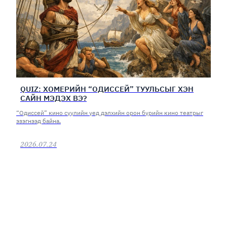
QUIZ: ХОМЕРИЙН “ОДИССЕЙ” ТУУЛЬСЫГ ХЭН
САЙН МЭДЭХ ВЭ?
“Одиссей” кино сүүлийн үед дэлхийн орон бүрийн кино театрыг
эзэгнээд байна.
2026.07.24