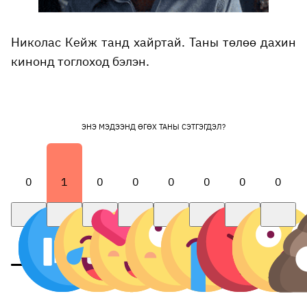
Николас Кейж танд хайртай. Таны төлөө дахин
кинонд тоглоход бэлэн.
ЭНЭ МЭДЭЭНД ӨГӨХ ТАНЫ СЭТГЭГДЭЛ?
0
1
0
0
0
0
0
0