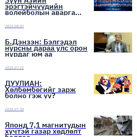
Зүүн Азийн
эрэгтэйчүүдийн
волейболын аварга
шалгаруулах тэмцээн
эхэллээ
2026.08.05
Б.Дэнзэн: Бэлгэдэл
нурсны дараа улс орон
нурдаг юм аа
2026.07.31
ДУУЛИАН:
Хөлбөмбөгийг зарж
болно гэж үү?
2026.07.30
Японд 7,1 магнитудын
хүчтэй газар хөдлөлт
боллоо