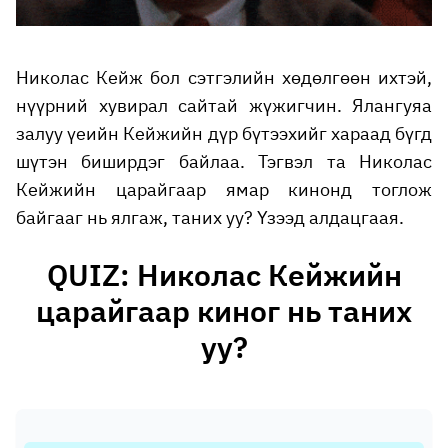
Николас Кейж бол сэтгэлийн хөдөлгөөн ихтэй,
нүүрний хувирал сайтай жүжигчин. Ялангуяа
залуу үеийн Кейжийн дүр бүтээхийг хараад бүгд
шүтэн биширдэг байлаа. Тэгвэл та Николас
Кейжийн царайгаар ямар кинонд тоглож
байгааг нь ялгаж, таних уу? Үзээд алдацгаая.
QUIZ: Николас Кейжийн
царайгаар киног нь таних
уу?