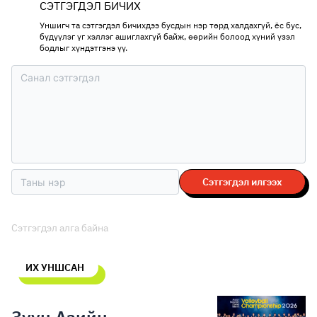
СЭТГЭГДЭЛ БИЧИХ
Уншигч та сэтгэгдэл бичихдээ бусдын нэр төрд халдахгүй, ёс бус,
бүдүүлэг үг хэллэг ашиглахгүй байж, өөрийн болоод хүний үзэл
бодлыг хүндэтгэнэ үү.
Сэтгэгдэл илгээх
Сэтгэгдэл алга байна
ИХ УНШСАН