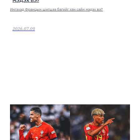
МЭДЭХ ВЭ?
Ингэхэд Францын шигшээ багийг хэн сайн мэдэх вэ?
2026.07.09