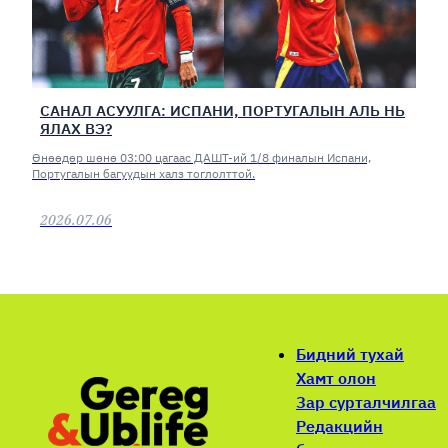
САНАЛ АСУУЛГА: ИСПАНИ, ПОРТУГАЛЫН АЛЬ НЬ
ЯЛАХ ВЭ?
Өнөөдөр шөнө 03:00 цагаас ДАШТ-ий 1/8 финалын Испани,
Португалын багуудын халз тоглолттой.
2026.07.06
Бидний тухай
Хамт олон
Зар сурталчилгаа
Редакцийн