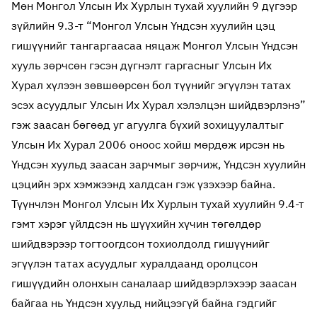
Мөн Монгол Улсын Их Хурлын тухай хуулийн 9 дүгээр
зүйлийн 9.3-т “Монгол Улсын Үндсэн хуулийн цэц
гишүүнийг тангаргаасаа няцаж Монгол Улсын Үндсэн
хууль зөрчсөн гэсэн дүгнэлт гаргасныг Улсын Их
Хурал хүлээн зөвшөөрсөн бол түүнийг эгүүлэн татах
эсэх асуудлыг Улсын Их Хурал хэлэлцэн шийдвэрлэнэ”
гэж заасан бөгөөд уг агуулга бүхий зохицуулалтыг
Улсын Их Хурал 2006 оноос хойш мөрдөж ирсэн нь
Үндсэн хуульд заасан зарчмыг зөрчиж, Үндсэн хуулийн
цэцийн эрх хэмжээнд халдсан гэж үзэхээр байна.
Түүнчлэн Монгол Улсын Их Хурлын тухай хуулийн 9.4-т
гэмт хэрэг үйлдсэн нь шүүхийн хүчин төгөлдөр
шийдвэрээр тогтоогдсон тохиолдолд гишүүнийг
эгүүлэн татах асуудлыг хуралдаанд оролцсон
гишүүдийн олонхын саналаар шийдвэрлэхээр заасан
байгаа нь Үндсэн хуульд нийцээгүй байна гэдгийг