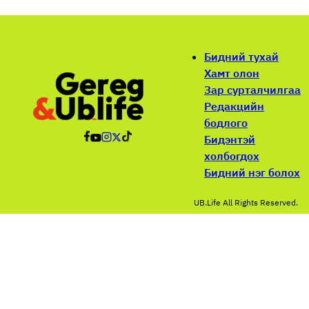
Бидний тухай
Хамт олон
Зар сурталчилгаа
Редакцийн
бодлого
Бидэнтэй
холбогдох
Бидний нэг болох
UB.Life All Rights Reserved.