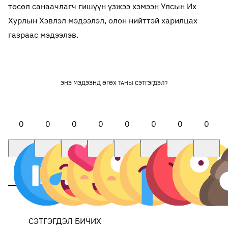
төсөл санаачлагч гишүүн үзжээ хэмээн Улсын Их
Хурлын Хэвлэл мэдээлэл, олон нийттэй харилцах
газраас мэдээлэв.
ЭНЭ МЭДЭЭНД ӨГӨХ ТАНЫ СЭТГЭГДЭЛ?
0
0
0
0
0
0
0
0
СЭТГЭГДЭЛ БИЧИХ