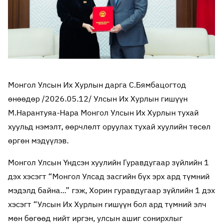
Монгол Улсын Их Хурлын дарга С.Бямбацогтод
өнөөдөр /2026.05.12/ Улсын Их Хурлын гишүүн
М.Нарантуяа-Нара Монгол Улсын Их Хурлын тухай
хуульд нэмэлт, өөрчлөлт оруулах тухай хуулийн төсөл
өргөн мэдүүлэв.
Монгол Улсын Үндсэн хуулийн Гуравдугаар зүйлийн 1
дэх хэсэгт “Монгол Улсад засгийн бүх эрх ард түмний
мэдэлд байна...” гэж, Хорин гуравдугаар зүйлийн 1 дэх
хэсэгт “Улсын Их Хурлын гишүүн бол ард түмний элч
мөн бөгөөд нийт иргэн, улсын ашиг сонирхлыг