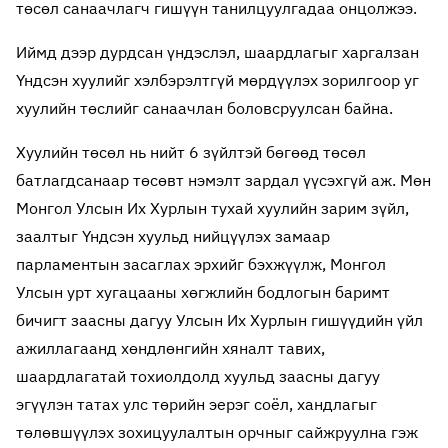
төсөл санаачлагч гишүүн танилцуулгадаа онцолжээ.
Иймд дээр дурдсан үндэслэл, шаардлагыг харгалзан
Үндсэн хуулийг хэлбэрэлтгүй мөрдүүлэх зорилгоор уг
хуулийн төслийг санаачлан боловсруулсан байна.
Хуулийн төсөл нь нийт 6 зүйлтэй бөгөөд төсөл
батлагдсанаар төсөвт нэмэлт зардал үүсэхгүй аж. Мөн
Монгол Улсын Их Хурлын тухай хуулийн зарим зүйл,
заалтыг Үндсэн хуульд нийцүүлэх замаар
парламентын засаглах эрхийг бэхжүүлж, Монгол
Улсын урт хугацааны хөгжлийн бодлогын баримт
бичигт заасны дагуу Улсын Их Хурлын гишүүдийн үйл
ажиллагаанд хөндлөнгийн хяналт тавих,
шаардлагатай тохиолдолд хуульд заасны дагуу
эгүүлэн татах улс төрийн эерэг соёл, хандлагыг
төлөвшүүлэх зохицуулалтын орчныг сайжруулна гэж