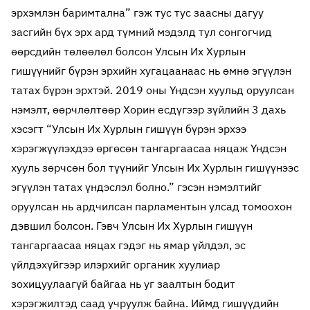
эрхэмлэн баримтална” гэж тус тус заасны дагуу
засгийн бүх эрх ард түмний мэдэлд тул сонгогчид
өөрсдийн төлөөлөл болсон Улсын Их Хурлын
гишүүнийг бүрэн эрхийн хугацаанаас нь өмнө эгүүлэн
татах бүрэн эрхтэй. 2019 оны Үндсэн хуульд оруулсан
нэмэлт, өөрчлөлтөөр Хорин есдүгээр зүйлийн 3 дахь
хэсэгт “Улсын Их Хурлын гишүүн бүрэн эрхээ
хэрэгжүүлэхдээ өргөсөн тангаргаасаа няцаж Үндсэн
хууль зөрчсөн бол түүнийг Улсын Их Хурлын гишүүнээс
эгүүлэн татах үндэслэл болно.” гэсэн нэмэлтийг
оруулсан нь ардчилсан парламентын улсад томоохон
дэвшил болсон. Гэвч Улсын Их Хурлын гишүүн
тангаргаасаа няцах гэдэг нь ямар үйлдэл, эс
үйлдэхүйгээр илэрхийг органик хуулиар
зохицуулаагүй байгаа нь уг заалтын бодит
хэрэгжилтэд саад учруулж байна. Иймд гишүүдийн