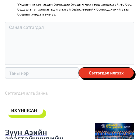
Уншигч та сэтгэгдэл бичихдээ бусдын нэр төрд халдахгүй, ёс бус,
бүдүүлэг үг хэллэг ашиглахгүй байж, өөрийн болоод хүний үзэл
бодлыг хүндэтгэнэ үү.
Сэтгэгдэл илгээх
Сэтгэгдэл алга байна
ИХ УНШСАН
Зүүн Азийн
эрэгтэйчүүдийн