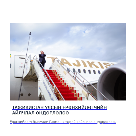
ТАЖИКИСТАН УЛСЫН ЕРӨНХИЙЛӨГЧИЙН
АЙЛЧЛАЛ ӨНДӨРЛӨЛӨӨ
Ерөнхийлөгч Эмомали Рахмоны төрийн айлчлал өндөрлөлөө.