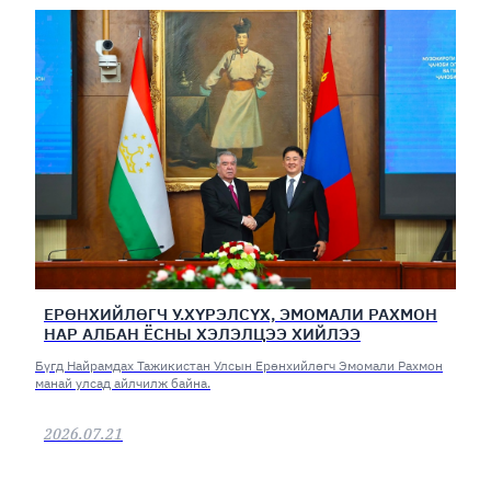
ЕРӨНХИЙЛӨГЧ У.ХҮРЭЛСҮХ, ЭМОМАЛИ РАХМОН
НАР АЛБАН ЁСНЫ ХЭЛЭЛЦЭЭ ХИЙЛЭЭ
Бүгд Найрамдах Тажикистан Улсын Ерөнхийлөгч Эмомали Рахмон
манай улсад айлчилж байна.
2026.07.21