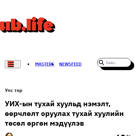
MASTERS
NEWSFEED
#WOMENWHODARE
СПОРТ
Улс төр
ХӨЛБӨМБӨГ
УИХ-ын тухай хуульд нэмэлт,
өөрчлөлт оруулах тухай хуулийн
THE NEW YORK TIMES
төсөл өргөн мэдүүлэв
НАДАД НЭГ САНАЛ БАЙНА