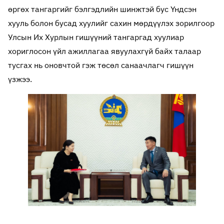
өргөх тангаргийг бэлгэдлийн шинжтэй бус Үндсэн
хууль болон бусад хуулийг сахин мөрдүүлэх зорилгоор
Улсын Их Хурлын гишүүний тангаргад хуулиар
хориглосон үйл ажиллагаа явуулахгүй байх талаар
тусгах нь оновчтой гэж төсөл санаачлагч гишүүн
үзжээ.