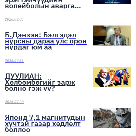
волейболын аварга
шалгаруулах тэмцээн
эхэллээ
2026.08.05
Б.Дэнзэн: Бэлгэдэл
нурсны дараа улс орон
нурдаг юм аа
2026.07.31
ДУУЛИАН:
Хөлбөмбөгийг зарж
болно гэж үү?
2026.07.30
Японд 7,1 магнитудын
хүчтэй газар хөдлөлт
боллоо