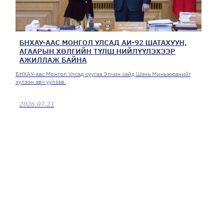
БНХАУ-ААС МОНГОЛ УЛСАД АИ-92 ШАТАХУУН,
АГААРЫН ХӨЛГИЙН ТҮЛШ НИЙЛҮҮЛЭХЭЭР
АЖИЛЛАЖ БАЙНА
БНХАУ-аас Монгол Улсад суугаа Элчин сайд Шэнь Миньжюанийг
хүлээн авч уулзав.
2026.07.21