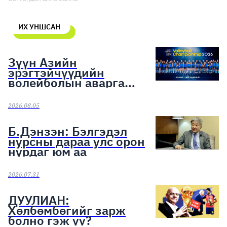
ИХ УНШСАН
Зүүн Азийн
эрэгтэйчүүдийн
волейболын аварга
шалгаруулах тэмцээн
эхэллээ
2026.08.05
Б.Дэнзэн: Бэлгэдэл
нурсны дараа улс орон
нурдаг юм аа
2026.07.31
ДУУЛИАН:
Хөлбөмбөгийг зарж
болно гэж үү?