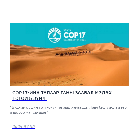
COP17-ИЙН ТАЛААР ТАНЫ ЗААВАЛ МЭДЭХ
ЁСТОЙ 5 ЗҮЙЛ
“Бидний оршин тогтнохуй газраас хамаардаг. Гэвч бид үүнд зүгээр
л шороо мэт ханддаг”
2026.07.30