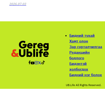
2026.07.03
Бидний тухай
Хамт олон
Зар сурталчилгаа
Редакцийн
бодлого
Бидэнтэй
холбогдох
Бидний нэг болох
UB.Life All Rights Reserved.