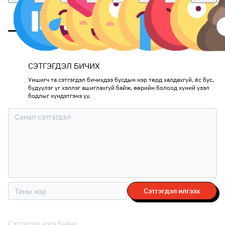
СЭТГЭГДЭЛ БИЧИХ
Уншигч та сэтгэгдэл бичихдээ бусдын нэр төрд халдахгүй, ёс бус,
бүдүүлэг үг хэллэг ашиглахгүй байж, өөрийн болоод хүний үзэл
бодлыг хүндэтгэнэ үү.
Сэтгэгдэл илгээх
Сэтгэгдэл алга байна