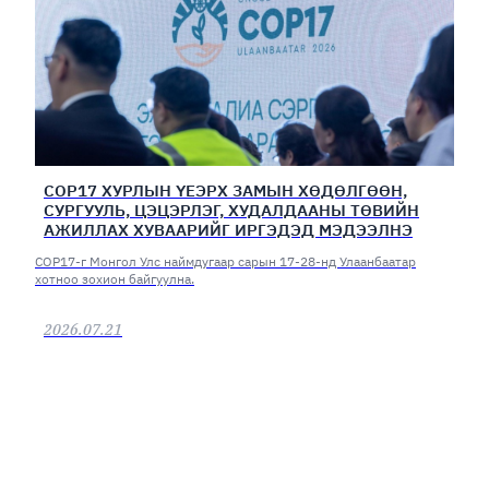
COP17 ХУРЛЫН ҮЕЭРХ ЗАМЫН ХӨДӨЛГӨӨН,
СУРГУУЛЬ, ЦЭЦЭРЛЭГ, ХУДАЛДААНЫ ТӨВИЙН
АЖИЛЛАХ ХУВААРИЙГ ИРГЭДЭД МЭДЭЭЛНЭ
СОР17-г Монгол Улс наймдугаар сарын 17-28-нд Улаанбаатар
хотноо зохион байгуулна.
2026.07.21