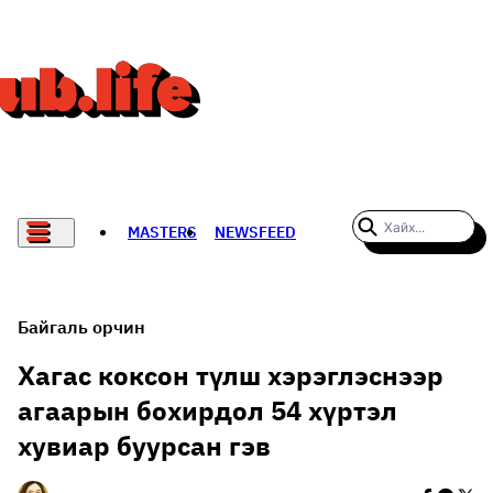
MASTERS
NEWSFEED
#WOMENWHODARE
СПОРТ
Байгаль орчин
ХӨЛБӨМБӨГ
Хагас коксон түлш хэрэглэснээр
агаарын бохирдол 54 хүртэл
THE NEW YORK TIMES
хувиар буурсан гэв
НАДАД НЭГ САНАЛ БАЙНА