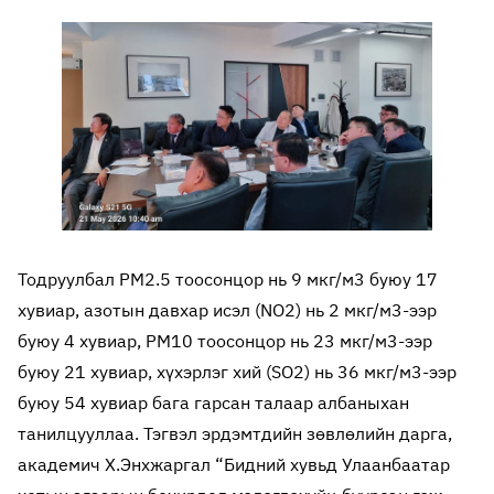
Тодруулбал PM2.5 тоосонцор нь 9 мкг/м3 буюу 17
хувиар, азотын давхар исэл (NO2) нь 2 мкг/м3-ээр
буюу 4 хувиар, PM10 тоосонцор нь 23 мкг/м3-ээр
буюу 21 хувиар, хүхэрлэг хий (SO2) нь 36 мкг/м3-ээр
буюу 54 хувиар бага гарсан талаар албаныхан
танилцууллаа. Тэгвэл эрдэмтдийн зөвлөлийн дарга,
академич Х.Энхжаргал “Бидний хувьд Улаанбаатар