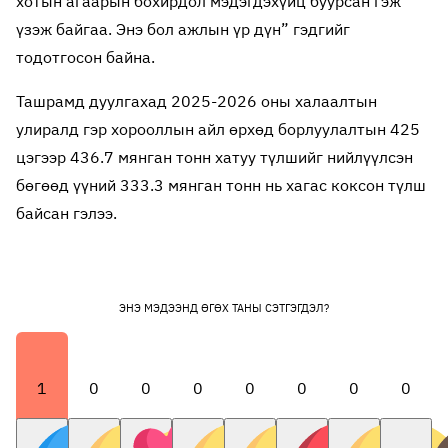
хотын агаарын бохирдол мэдэгдэхүйц буурсан гэж
үзэж байгаа. Энэ бол ажлын үр дүн” гэдгийг
тодотгосон байна.
Ташрамд дуулгахад 2025-2026 оны халаалтын
улиралд гэр хорооллын айл өрхөд борлуулалтын 425
цэгээр 436.7 мянган тонн хатуу түлшийг нийлүүлсэн
бөгөөд үүний 333.3 мянган тонн нь хагас коксон түлш
байсан гэлээ.
ЭНЭ МЭДЭЭНД ӨГӨХ ТАНЫ СЭТГЭГДЭЛ?
1
0
0
0
0
0
0
0