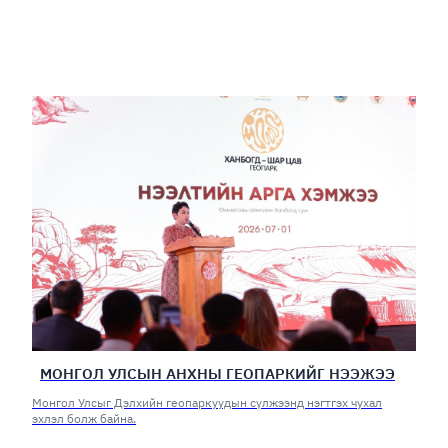
МОНГОЛ УЛСЫН АНХНЫ ГЕОПАРКИЙГ НЭЭЖЭЭ
Монгол Улсыг Дэлхийн геопаркуудын сүлжээнд нэгтгэх чухал
эхлэл болж байна.