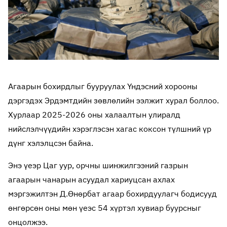
Агаарын бохирдлыг бууруулах Үндэсний хорооны
дэргэдэх Эрдэмтдийн зөвлөлийн ээлжит хурал боллоо.
Хурлаар 2025-2026 оны халаалтын улиралд
нийслэлчүүдийн хэрэглэсэн хагас коксон түлшний үр
дүнг хэлэлцсэн байна.
Энэ үеэр Цаг уур, орчны шинжилгээний газрын
агаарын чанарын асуудал хариуцсан ахлах
мэргэжилтэн Д.Өнөрбат агаар бохирдуулагч бодисууд
өнгөрсөн оны мөн үеэс 54 хүртэл хувиар буурсныг
онцолжээ.