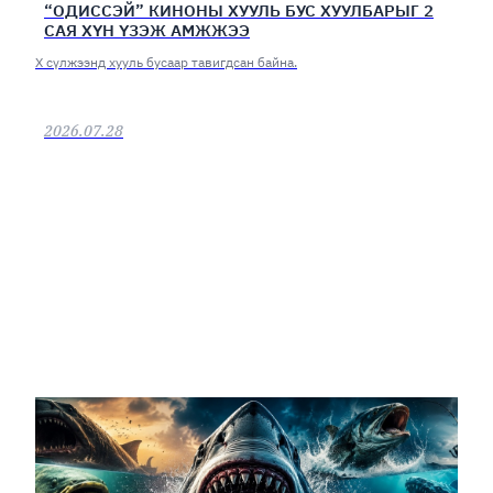
“ОДИССЭЙ” КИНОНЫ ХУУЛЬ БУС ХУУЛБАРЫГ 2
САЯ ХҮН ҮЗЭЖ АМЖЖЭЭ
Х сүлжээнд хууль бусаар тавигдсан байна.
2026.07.28