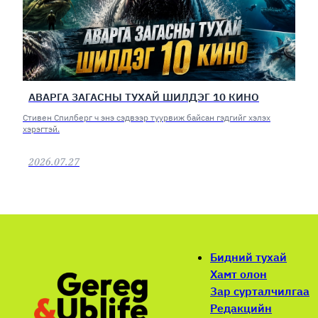
АВАРГА ЗАГАСНЫ ТУХАЙ ШИЛДЭГ 10 КИНО
Стивен Спилберг ч энэ сэдвээр туурвиж байсан гэдгийг хэлэх
хэрэгтэй.
2026.07.27
Бидний тухай
Хамт олон
Зар сурталчилгаа
Редакцийн