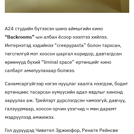
A24 студийн бүтээсэн шинэ аймшгийн кино
“Backrooms”
-ын албан ёсоор нээлтээ хийлээ.
Интернэтэд хэдийнээ “creepypasta” болон тархсан,
төгсгөлгүй мэт хоосон шаргал коридор, давтагдсан
өрөөнүүд бүхий “liminal space” ертөнцийг кино
салбарт амилуулахаар болжээ.
Санамсаргүйгээр нэгэн нууцлаг хаалга нээгдэж, бодит
ертөнцөөс тасарсан хүмүүсийн адал явдлыг кинонд
харуулах аж. Трейлэрт дүрслэгдсэн чимээгүй, давчуу,
галзуурмаар, хоосон орчин үзэгчид ч мөн дарамт
мэдрүүлээд амжижээ.
Гол дүрүүдэд Чиветел Эджиофор, Ренате Рейнсве