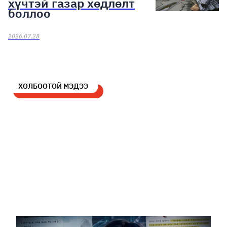
хүчтэй газар хөдлөлт
боллоо
2026.07.28
ХОЛБООТОЙ МЭДЭЭ