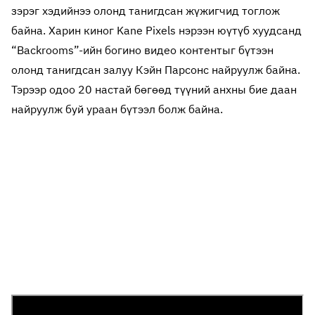
зэрэг хэдийнээ олонд танигдсан жүжигчид тоглож
байна. Харин киног Kane Pixels нэрээн юүтүб хуудсанд
“Backrooms”-ийн богино видео контентыг бүтээн
олонд танигдсан залуу Кэйн Парсонс найруулж байна.
Тэрээр одоо 20 настай бөгөөд түүний анхны бие даан
найруулж буй ураан бүтээл болж байна.