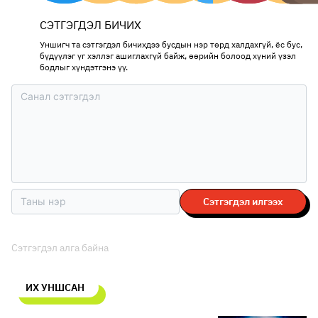
СЭТГЭГДЭЛ БИЧИХ
Уншигч та сэтгэгдэл бичихдээ бусдын нэр төрд халдахгүй, ёс бус,
бүдүүлэг үг хэллэг ашиглахгүй байж, өөрийн болоод хүний үзэл
бодлыг хүндэтгэнэ үү.
Сэтгэгдэл илгээх
Сэтгэгдэл алга байна
ИХ УНШСАН