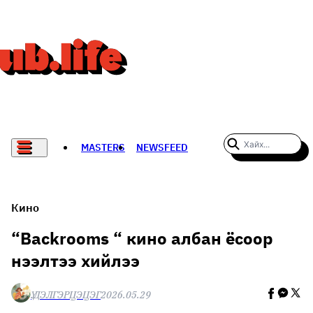
MASTERS
NEWSFEED
#WOMENWHODARE
СПОРТ
Кино
ХӨЛБӨМБӨГ
“Backrooms “ кино албан ёсоор
нээлтээ хийлээ
THE NEW YORK TIMES
НАДАД НЭГ САНАЛ БАЙНА
Ү.ДЭЛГЭРЦЭЦЭГ
2026.05.29