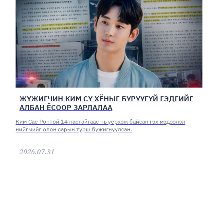
ЖҮЖИГЧИН КИМ СҮ ХЁНЫГ БУРУУГҮЙ ГЭДГИЙГ
АЛБАН ЁСООР ЗАРЛАЛАА
Ким Сае Ронтой 14 настайгаас нь үерхэж байсан гэх мэдээлэл
нийгмийг олон сарын турш бужигнуулсан.
2026.07.31