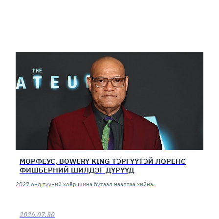
МОРФЕУС, BOWERY KING ТЭРГҮҮТЭЙ ЛОРЕНС
ФИШБЕРНИЙ ШИЛДЭГ ДҮРҮҮД
2027 онд түүний хоёр шинэ бүтээл нээлтээ хийнэ.
2026.07.30