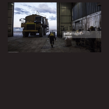
ХЯТАД МОНГОЛЫН УУЛ УУРХАЙН ШИНЭ
ТОХИРОЛЦОО: ЭДИЙН ЗАСАГТ АШИГ ТУСАА
ӨГӨХ ҮҮ ЭСВЭЛ БАЙГАЛЬ ОРЧИНД
ЗАНАЛХИЙЛЖ БАЙНА УУ
"Wall street journal”-д гарсан “Хятад Монголын уул уурхайн шинэ
тохиролцоо: Эдийн засагт ашиг тусаа өгөх үү эсвэл байгаль орчинд
заналхийлж байна уу” нийтлэлийг орчуулан хүргэж байна.
2017.01.22