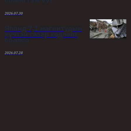
2026.07.30
Японд 7,1 магнитудын
хүчтэй газар хөдлөлт
боллоо
2026.07.28
ХОЛБООТОЙ МЭДЭЭ