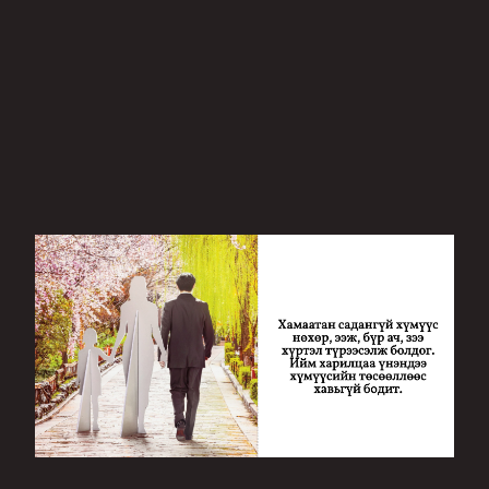
ДЭЛХИЙН ШИЛДЭГ НИЙТЛЭЛ: ЯПОНЧУУДЫН