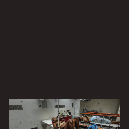
ТҮРЭЭСИЙН ГЭР БҮЛИЙН ЗАХ ЗЭЭЛ
"2009 оноос хойш Ишы бараг зуун эмэгтэйн нөхрийн дүрд
тоглосон гэнэ. 60 орчимд нь давтан тогложээ."
2018.07.03