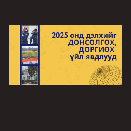
THE NEW YORK TIMES | 2025 ОНД ДЭЛХИЙГ
ДОНСОЛГОХ, ДОРГИОХ ҮЙЛ ЯВДЛУУД
XXI зууны эхний “улирал” төгсөж буй энэ үед хүмүүн бид цог
жавхаа болоод сөнөл мөхлийн зааг дээр дэнчигнэж байна. Хиймэл
оюун ухааны хувьсгал эхэлж, цөмийн дайны аюул заналхийлэл
үүдэнд тулж ирлээ.
2025.01.02