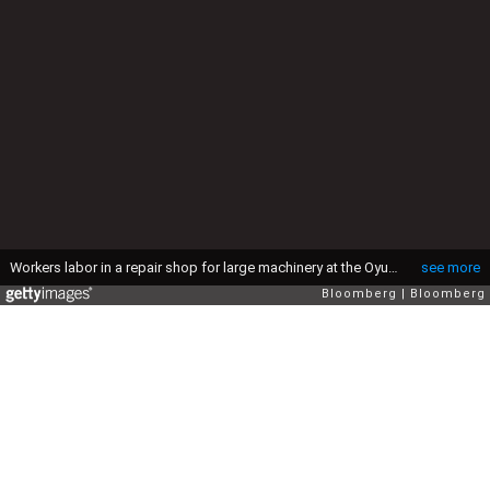
Бидний тухай
Хамт олон
Зар сурталчилгаа
Редакцийн
бодлого
Бидэнтэй
холбогдох
Бидний нэг болох
UB.Life All Rights Reserved.