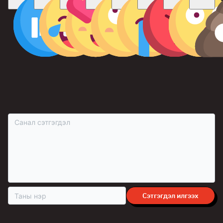
СЭТГЭГДЭЛ БИЧИХ
Уншигч та сэтгэгдэл бичихдээ бусдын нэр төрд халдахгүй, ёс бус,
бүдүүлэг үг хэллэг ашиглахгүй байж, өөрийн болоод хүний үзэл
бодлыг хүндэтгэнэ үү.
Сэтгэгдэл илгээх