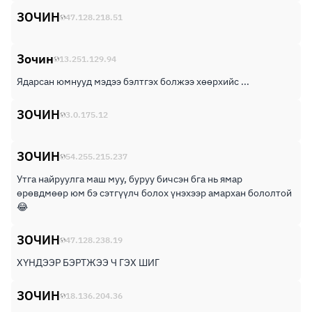
ЗОЧИН
47.128.218.51
Зочин
13.251.129.94
Ядарсан юмнууд мэдээ бэлтгэх болжээ хөөрхийс ...
ЗОЧИН
3.0.175.12
ЗОЧИН
54.255.215.237
Утга найруулга маш муу, буруу бичсэн бга нь ямар
өрөвдмөөр юм бэ сэтгүүлч болох үнэхээр амархан бололтой
😂
ЗОЧИН
47.128.238.19
ХҮНДЭЭР БЭРТЖЭЭ Ч ГЭХ ШИГ
ЗОЧИН
18.136.204.36