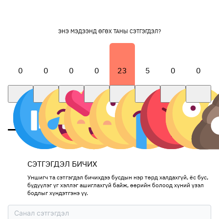
ЭНЭ МЭДЭЭНД ӨГӨХ ТАНЫ СЭТГЭГДЭЛ?
0
0
0
0
23
5
0
0
СЭТГЭГДЭЛ БИЧИХ
Уншигч та сэтгэгдэл бичихдээ бусдын нэр төрд халдахгүй, ёс бус,
бүдүүлэг үг хэллэг ашиглахгүй байж, өөрийн болоод хүний үзэл
бодлыг хүндэтгэнэ үү.