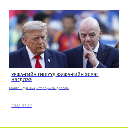
УЕФА-ГИЙН ГИШҮҮД ФИФА-ГИЙН ЭСРЭГ
НЭГДЛЭЭ
Мөнгөн дүн нь 4,2 тэрбум ам.доллар.
2026.07.31