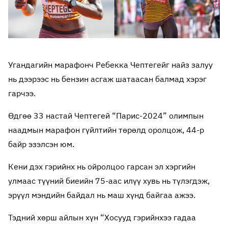
Угандагийн марафонч Ребекка Чептегейг найз залуу
нь дээрээс нь бензин асгаж шатаасан балмад хэрэг
гарчээ.
Өдгөө 33 настай Чептегей “Парис-2024” олимпын
наадмын марафон гүйлтийн төрөлд оролцож, 44-р
байр эзэлсэн юм.
Кени дэх гэрийнх нь ойролцоо гарсан эл хэргийн
улмаас түүний биеийн 75-аас илүү хувь нь түлэгдэж,
эрүүл мэндийн байдал нь маш хүнд байгаа ажээ.
Тэдний хөрш айлын хүн “Хосууд гэрийнхээ гадаа