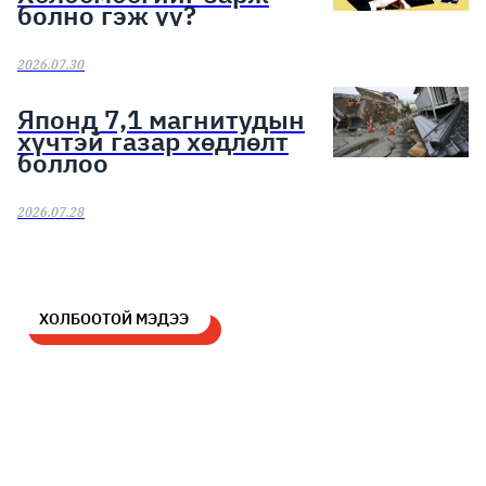
болно гэж үү?
2026.07.30
Японд 7,1 магнитудын
хүчтэй газар хөдлөлт
боллоо
2026.07.28
ХОЛБООТОЙ МЭДЭЭ