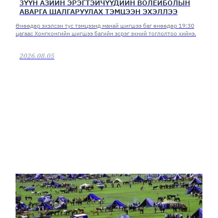
ЗҮҮН АЗИЙН ЭРЭГТЭЙЧҮҮДИЙН ВОЛЕЙБОЛЫН
АВАРГА ШАЛГАРУУЛАХ ТЭМЦЭЭН ЭХЭЛЛЭЭ
Өнөөдөр эхэлсэн тус тэмцээнд манай шигшээ баг өнөөдөр 19:30
цагаас Хонгконгийн шигшээ багийн эсрэг эхний тоглолтоо хийнэ.
2026.08.05