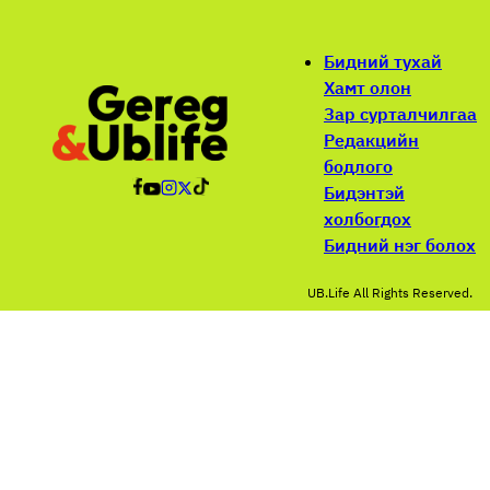
Бидний тухай
Хамт олон
Зар сурталчилгаа
Редакцийн
бодлого
Бидэнтэй
холбогдох
Бидний нэг болох
UB.Life All Rights Reserved.