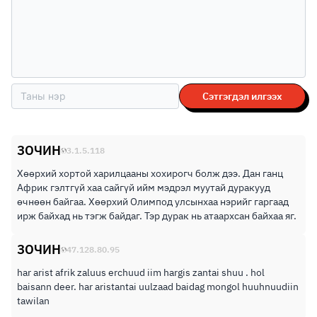
Сэтгэгдэл илгээх
ЗОЧИН
3.1.5.118
Хөөрхий хортой харилцааны хохирогч болж дээ. Дан ганц
Африк гэлтгүй хаа сайгүй ийм мэдрэл муутай дуракууд
өчнөөн байгаа. Хөөрхий Олимпод улсынхаа нэрийг гаргаад
ирж байхад нь тэгж байдаг. Тэр дурак нь атаархсан байхаа яг.
ЗОЧИН
47.128.80.95
har arist afrik zaluus erchuud iim hargis zantai shuu . hol
baisann deer. har aristantai uulzaad baidag mongol huuhnuudiin
tawilan