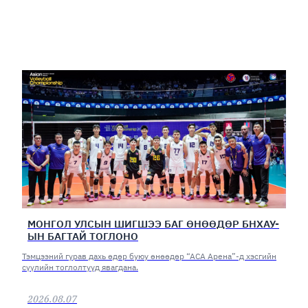
МОНГОЛ УЛСЫН ШИГШЭЭ БАГ ӨНӨӨДӨР БНХАУ-
ЫН БАГТАЙ ТОГЛОНО
Тэмцээний гурав дахь өдөр буюу өнөөдөр “АСА Арена”-д хэсгийн
сүүлийн тоглолтууд явагдана.
2026.08.07