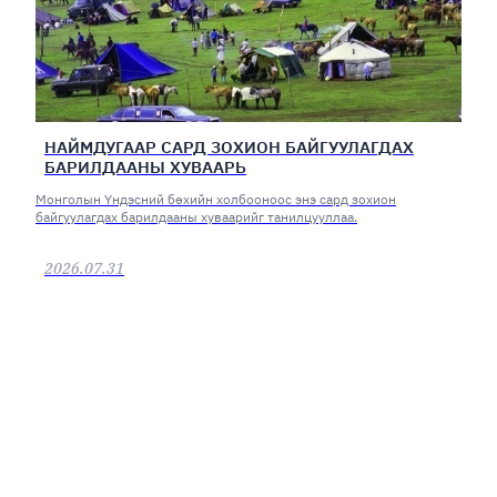
НАЙМДУГААР САРД ЗОХИОН БАЙГУУЛАГДАХ
БАРИЛДААНЫ ХУВААРЬ
Монголын Үндэсний бөхийн холбооноос энэ сард зохион
байгуулагдах барилдааны хуваарийг танилцууллаа.
2026.07.31