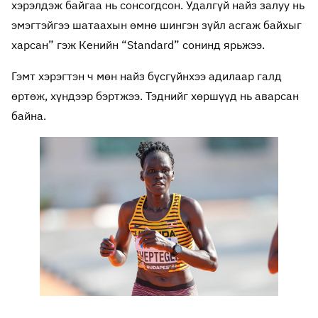
хэрэлдэж байгаа нь сонсогдсон. Удалгүй найз залуу нь
эмэгтэйгээ шатаахын өмнө шингэн зүйл асгаж байхыг
харсан” гэж Кенийн “Standard” сонинд ярьжээ.
Гэмт хэрэгтэн ч мөн найз бүсгүйнхээ адилаар галд
өртөж, хүндээр бэртжээ. Тэднийг хөршүүд нь аварсан
байна.