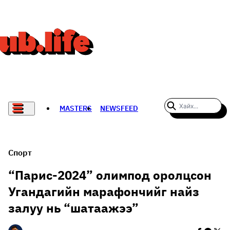
MASTERS
NEWSFEED
#WOMENWHODARE
СПОРТ
Спорт
ХӨЛБӨМБӨГ
“Парис-2024” олимпод оролцсон
Угандагийн марафончийг найз
THE NEW YORK TIMES
залуу нь “шатаажээ”
НАДАД НЭГ САНАЛ БАЙНА