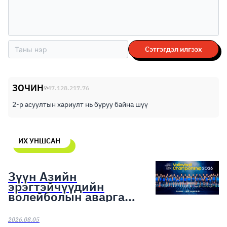
Сэтгэгдэл илгээх
ЗОЧИН
47.128.217.76
2-р асуултын хариулт нь буруу байна шүү
ИХ УНШСАН
Зүүн Азийн
эрэгтэйчүүдийн
волейболын аварга
шалгаруулах тэмцээн
эхэллээ
2026.08.05