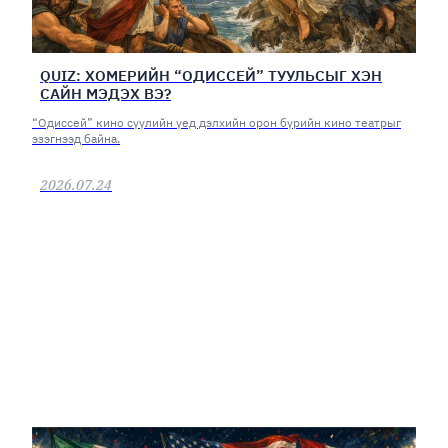
QUIZ: ХОМЕРИЙН “ОДИССЕЙ” ТУУЛЬСЫГ ХЭН
САЙН МЭДЭХ ВЭ?
“Одиссей” кино сүүлийн үед дэлхийн орон бүрийн кино театрыг
эзэгнээд байна.
2026.07.24