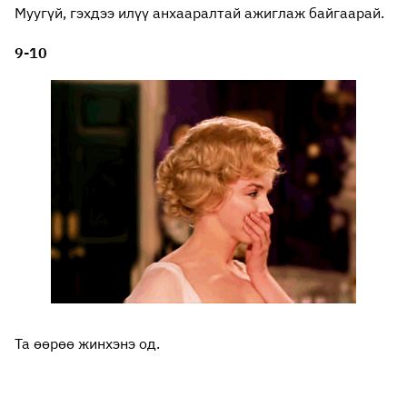
Муугүй, гэхдээ илүү анхааралтай ажиглаж байгаарай.
9-10
Та өөрөө жинхэнэ од.