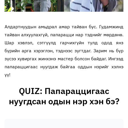
Алдартнуудын амьдрал амар тайван бус. Гудамжинд
тайван алхуулахгүй, папарацци нар тэднийг мөрдөнө.
Шар хэвлэл, сэтгүүлд гарчихгүйн тулд одод янз
бүрийн арга хэрэглэн, тэднээс зугтдаг. Зарим нь бүр
зүсээ хувиргах жинхэнэ мастер болсон байдаг. Ингээд
папараццигаас нуугдаж байгаа оддын нэрийг хэлнэ
үү!
QUIZ: Папараццигаас
нуугдсан одын нэр хэн бэ?