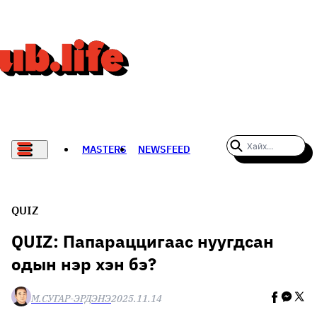
MASTERS
NEWSFEED
#WOMENWHODARE
СПОРТ
QUIZ
ХӨЛБӨМБӨГ
QUIZ: Папараццигаас нуугдсан
одын нэр хэн бэ?
THE NEW YORK TIMES
НАДАД НЭГ САНАЛ БАЙНА
М.СУГАР-ЭРДЭНЭ
2025.11.14