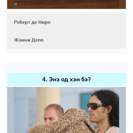
Роберт де Ниро
Жонни Депп
4
.
Энэ од хэн бэ?