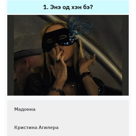
1
.
Энэ од хэн бэ?
Мадонна
Кристина Агилера