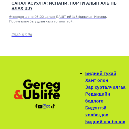
САНАЛ АСУУЛГА: ИСПАНИ, ПОРТУГАЛЫН АЛЬ НЬ
ЯЛАХ ВЭ?
Өнөөдөр шөнө 03:00 цагаас ДАШТ-ий 1/8 финалын Испани,
Португалын багуудын халз тоглолттой.
2026.07.06
Бидний тухай
Хамт олон
Зар сурталчилгаа
Редакцийн
бодлого
Бидэнтэй
холбогдох
Бидний нэг болох