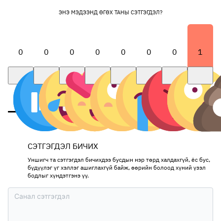
ЭНЭ МЭДЭЭНД ӨГӨХ ТАНЫ СЭТГЭГДЭЛ?
0
0
0
0
0
0
0
1
СЭТГЭГДЭЛ БИЧИХ
Уншигч та сэтгэгдэл бичихдээ бусдын нэр төрд халдахгүй, ёс бус,
бүдүүлэг үг хэллэг ашиглахгүй байж, өөрийн болоод хүний үзэл
бодлыг хүндэтгэнэ үү.