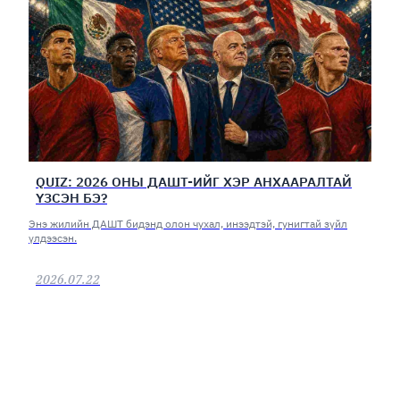
QUIZ: 2026 ОНЫ ДАШТ-ИЙГ ХЭР АНХААРАЛТАЙ
ҮЗСЭН БЭ?
Энэ жилийн ДАШТ бидэнд олон чухал, инээдтэй, гунигтай зүйл
үлдээсэн.
2026.07.22