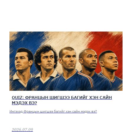
QUIZ: ФРАНЦЫН ШИГШЭЭ БАГИЙГ ХЭН САЙН
МЭДЭХ ВЭ?
Ингэхэд Францын шигшээ багийг хэн сайн мэдэх вэ?
2026.07.09