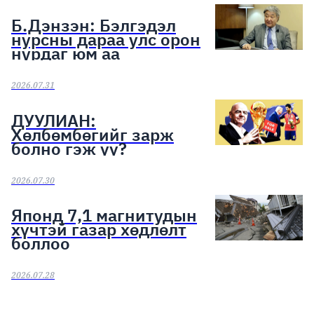
Б.Дэнзэн: Бэлгэдэл
нурсны дараа улс орон
нурдаг юм аа
2026.07.31
ДУУЛИАН:
Хөлбөмбөгийг зарж
болно гэж үү?
2026.07.30
Японд 7,1 магнитудын
хүчтэй газар хөдлөлт
боллоо
2026.07.28