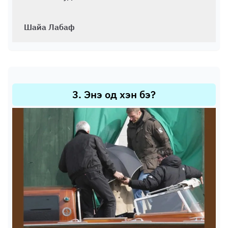
Шайа Лабаф
3
.
Энэ од хэн бэ?