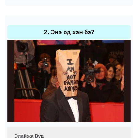
2
.
Энэ од хэн бэ?
Элайжа Вуд