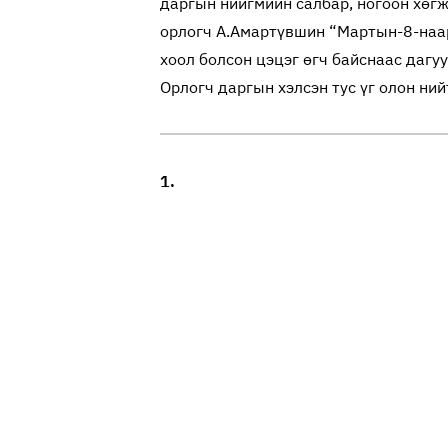
даргын нийгмийн салбар, ногоон хөг
орлогч А.Амартүвшин “Мартын-8-наар
хоол болсон цэцэг өгч байснаас дагу
Орлогч даргын хэлсэн тус үг олон ни
1.