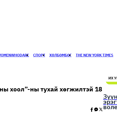
WOMENWHODARE
СПОРТ
ХӨЛБӨМБӨГ
THE NEW YORK TIMES
🥇 ПАРИС - 2024
МИЛЛЕНИАЛ
АЛИСАГИЙН БУЛАН
ИХ 
ны хоол”-ны тухай хөгжилтэй 18
Зүү
эрэ
вол
шал