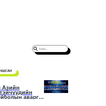
УНШСАН
н Азийн
гтэйчүүдийн
ейболын аварга
гаруулах