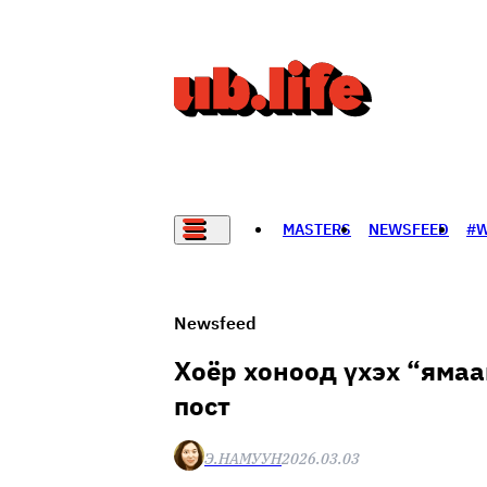
MASTERS
NEWSFEED
#
НАДАД НЭГ САНАЛ БАЙНА
Newsfeed
Хоёр хоноод үхэх “ямаа
пост
Э.НАМУУН
2026.03.03