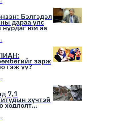
ээн эхэллээ
05
нзэн: Бэлгэдэл
ны дараа улс
 нурдаг юм аа
31
ЛИАН:
бөмбөгийг зарж
о гэж үү?
30
д 7,1
нитудын хүчтэй
р хөдлөлт
лоо
28