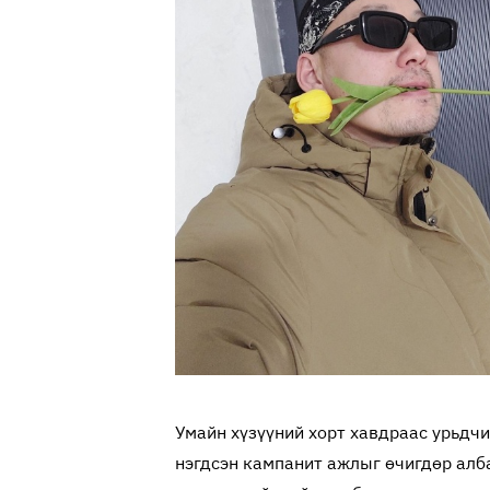
Умайн хүзүүний хорт хавдраас урьдчи
нэгдсэн кампанит ажлыг өчигдөр алба