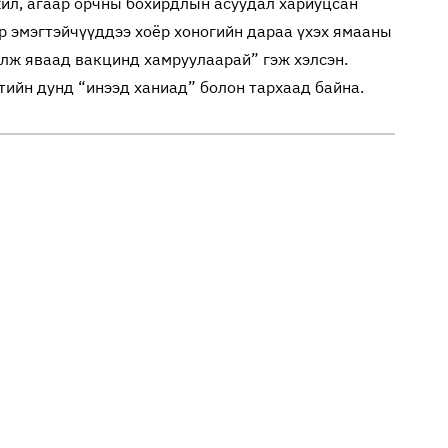
жил, агаар орчны бохирдлын асуудал хариуцсан
 эмэгтэйчүүддээ хоёр хоногийн дараа үхэх ямааны
улж яваад вакцинд хамруулаарай” гэж хэлсэн.
йтийн дунд “инээд ханиад” болон тархаад байна.