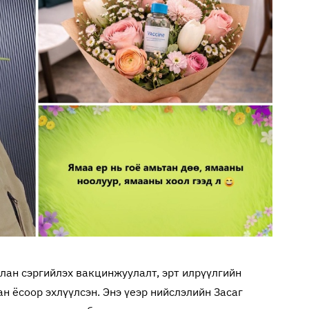
лан сэргийлэх вакцинжуулалт, эрт илрүүлгийн
н ёсоор эхлүүлсэн. Энэ үеэр нийслэлийн Засаг