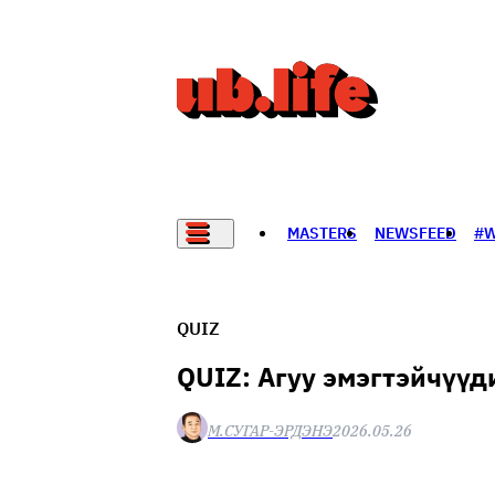
MASTERS
NEWSFEED
#
НАДАД НЭГ САНАЛ БАЙНА
QUIZ
QUIZ: Агуу эмэгтэйчүүд
М.СУГАР-ЭРДЭНЭ
2026.05.26