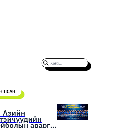
УНШСАН
н Азийн
гтэйчүүдийн
ейболын аварга
гаруулах