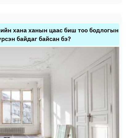
рийн хана ханын цаас биш тоо бодлогын
үрсэн байдаг байсан бэ?