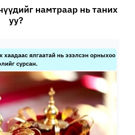
чүүдийг намтраар нь таних
уу?
х хаадаас ялгаатай нь эзэлсэн орныхоо
элийг сурсан.