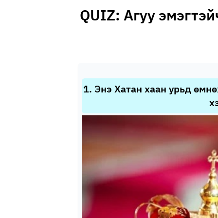
QUIZ: Агуу эмэгтэй
1
.
Энэ Хатан хаан урьд өмнө
х