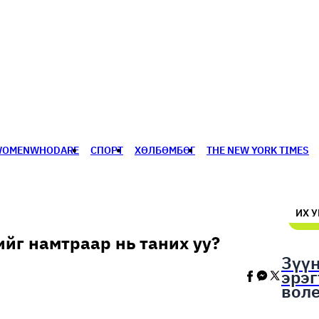
WOMENWHODARE
СПОРТ
ХӨЛБӨМБӨГ
THE NEW YORK TIMES
🥇 ПАРИС - 2024
МИЛЛЕНИАЛ
АЛИСАГИЙН БУЛАН
ИХ 
ийг намтраар нь таних уу?
Зүү
эрэ
вол
шал