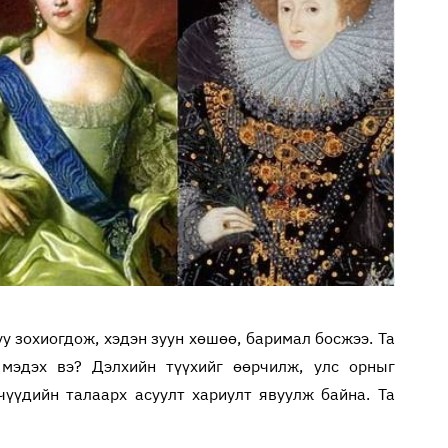
уу зохиогдож, хэдэн зуун хөшөө, баримал босжээ. Та
мэдэх вэ? Дэлхийн түүхийг өөрчилж, улс орныг
чүүдийн талаарх асуулт хариулт явуулж байна. Та