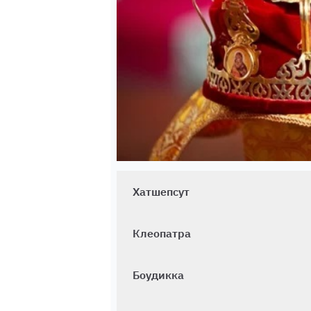
Хатшепсут
Клеопатра
Боудикка