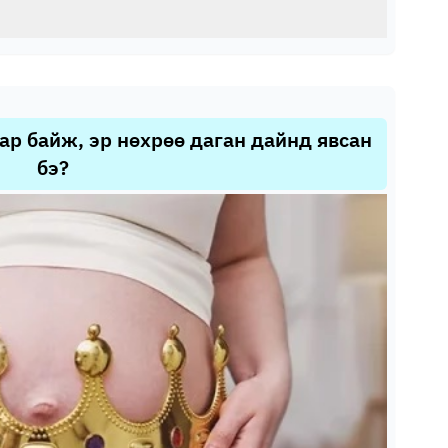
хар байж, эр нөхрөө даган дайнд явсан
бэ?