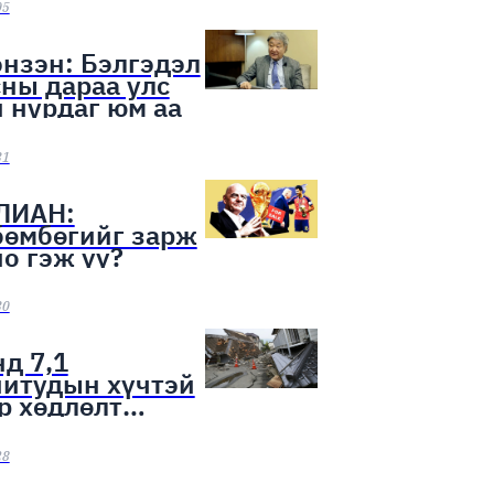
ээн эхэллээ
05
нзэн: Бэлгэдэл
ны дараа улс
 нурдаг юм аа
31
ЛИАН:
бөмбөгийг зарж
о гэж үү?
30
д 7,1
нитудын хүчтэй
р хөдлөлт
лоо
28