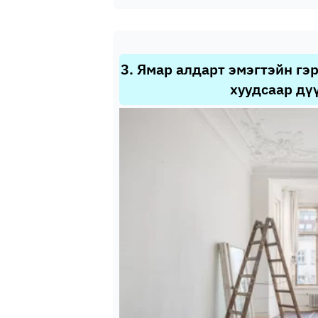
3
.
Ямар алдарт эмэгтэйн гэ
хуудсаар дү