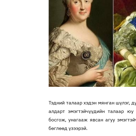
Тэдний талаар хэдэн мянган шүлэг, д
алдарт эмэгтэйчүүдийн талаар юу 
босгож, унагааж явсан агуу эмэгтэй
бөглөөд үзээрэй.