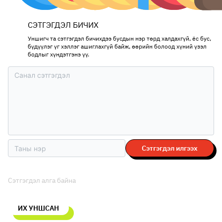
СЭТГЭГДЭЛ БИЧИХ
Уншигч та сэтгэгдэл бичихдээ бусдын нэр төрд халдахгүй, ёс бус,
бүдүүлэг үг хэллэг ашиглахгүй байж, өөрийн болоод хүний үзэл
бодлыг хүндэтгэнэ үү.
Сэтгэгдэл илгээх
Сэтгэгдэл алга байна
ИХ УНШСАН