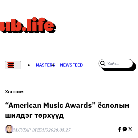
MASTERS
NEWSFEED
#WOMENWHODARE
СПОРТ
Хөгжим
ХӨЛБӨМБӨГ
“American Music Awards” ёслолын
шилдэг төрхүүд
THE NEW YORK TIMES
НАДАД НЭГ САНАЛ БАЙНА
М.СУГАР-ЭРДЭНЭ
2026.05.27