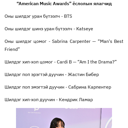
“American Music Awards” ёслолын ялагчид
Оны шилдэг уран бүтээлч - BTS
Оны шилдэг шинэ уран бүтээлч - Katseye
Оны шилдэг цомог - Sabrina Carpenter — “Man's Best
Friend”
Шилдэг хип-хоп цомог - Cardi B — “Am I the Drama?”
Шилдэг поп эрэгтэй дуучин - Жастин Бибер
Шилдэг поп эмэгтэй дуучин - Сабрина Карпентер
Шилдэг хип-хоп дуучин - Кендрик Ламар