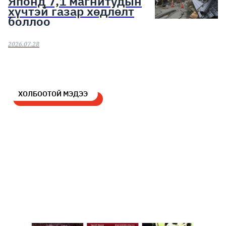
Японд 7,1 магнитудын
хүчтэй газар хөдлөлт
боллоо
2026.07.28
ХОЛБООТОЙ МЭДЭЭ