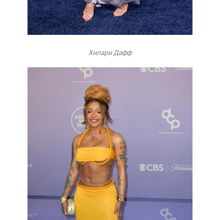
Хилари Дафф