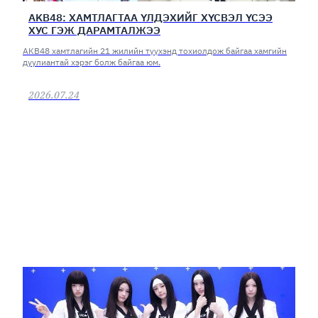
AKB48: ХАМТЛАГТАА ҮЛДЭХИЙГ ХҮСВЭЛ ҮСЭЭ
ХУС ГЭЖ ДАРАМТАЛЖЭЭ
AKB48 хамтлагийн 21 жилийн түүхэнд тохиолдож байгаа хамгийн
дуулиантай хэрэг болж байгаа юм.
2026.07.24