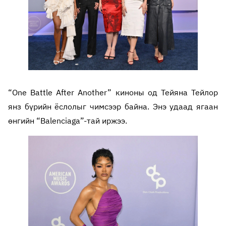
“One Battle After Another” киноны од Тейяна Тейлор
янз бүрийн ёслолыг чимсээр байна. Энэ удаад ягаан
өнгийн “Balenciaga”-тай иржээ.