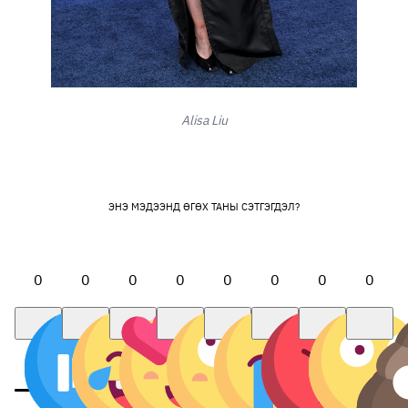
Alisa Liu
ЭНЭ МЭДЭЭНД ӨГӨХ ТАНЫ СЭТГЭГДЭЛ?
0
0
0
0
0
0
0
0