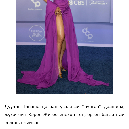
Дуучин Тинаше цагаан угалзтай “нүцгэн” даашинз,
жүжигчин Кэрол Жи богинохон топ, өргөн банзалтай
ёслолыг чимсэн.