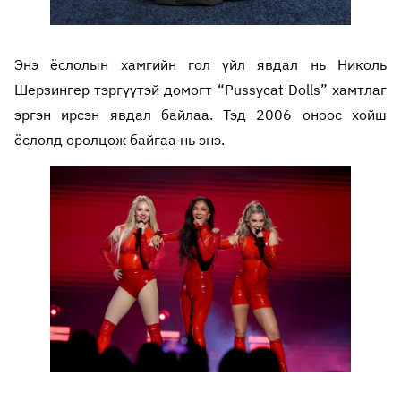
Энэ ёслолын хамгийн гол үйл явдал нь Николь
Шерзингер тэргүүтэй домогт “Pussycat Dolls” хамтлаг
эргэн ирсэн явдал байлаа. Тэд 2006 оноос хойш
ёслолд оролцож байгаа нь энэ.