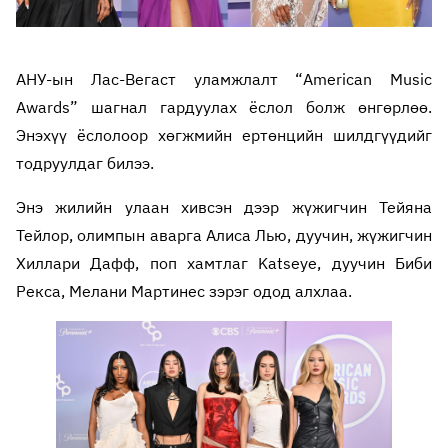
АНУ-ын Лас-Вегаст уламжлалт “American Music
Awards” шагнал гардуулах ёслол болж өнгөрлөө.
Энэхүү ёслолоор хөгжмийн ертөнцийн шилдгүүдийг
тодруулдаг билээ.
Энэ жилийн улаан хивсэн дээр жүжигчин Тейяна
Тейлор, олимпын аварга Алиса Лью, дуучин, жүжигчин
Хиллари Дафф, поп хамтлаг Katseye, дуучин Биби
Рекса, Мелани Мартинес зэрэг одод алхлаа.