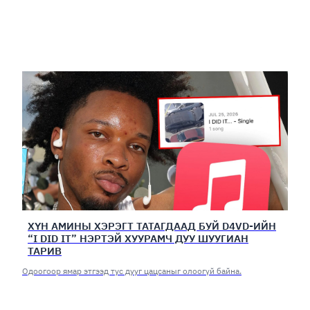
ХҮН АМИНЫ ХЭРЭГТ ТАТАГДААД БУЙ D4VD-ИЙН
“I DID IT” НЭРТЭЙ ХУУРАМЧ ДУУ ШУУГИАН
ТАРИВ
Одоогоор ямар этгээд тус дууг цацсаныг олоогүй байна.