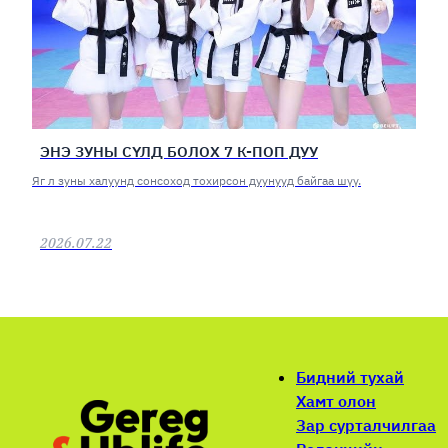
ЭНЭ ЗУНЫ СҮЛД БОЛОХ 7 К-ПОП ДУУ
Яг л зуны халуунд сонсоход тохирсон дуунууд байгаа шүү.
2026.07.22
Бидний тухай
Хамт олон
Зар сурталчилгаа