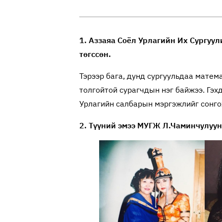
1. Аззаяа Соёл Урлагийн Их Сургуу
төгссөн.
Тэрээр бага, дунд сургуульдаа мате
толгойтой сурагчдын нэг байжээ. Гэхд
Урлагийн салбарын мэргэжлийг сонго
2. Түүний эмээ МУГЖ Л.Чаминчулуун