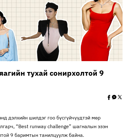
аяагийн тухай сонирхолтой 9
ээнд дэлхийн шилдэг гоо бүсгүйчүүдтэй мөр
гарч, “Best runway challenge” шагналын эзэн
лтой 9 баримтын танилцуулж байна.