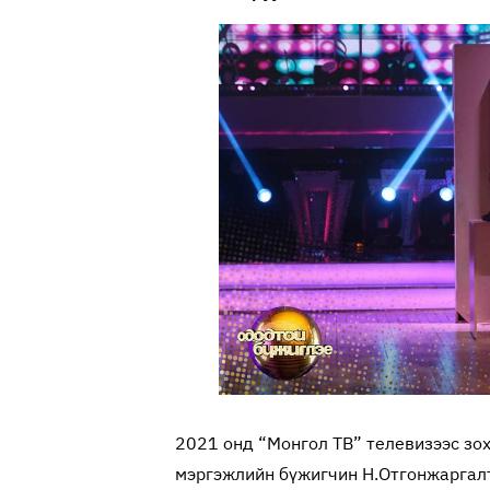
2021 онд “Монгол ТВ” телевизээс зо
мэргэжлийн бүжигчин Н.Отгонжаргалт