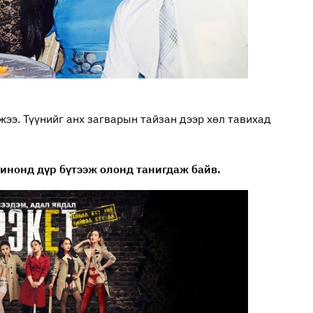
жээ. Түүнийг анх загварын тайзан дээр хөл тавихад
кинонд дүр бүтээж олонд танигдаж байв.