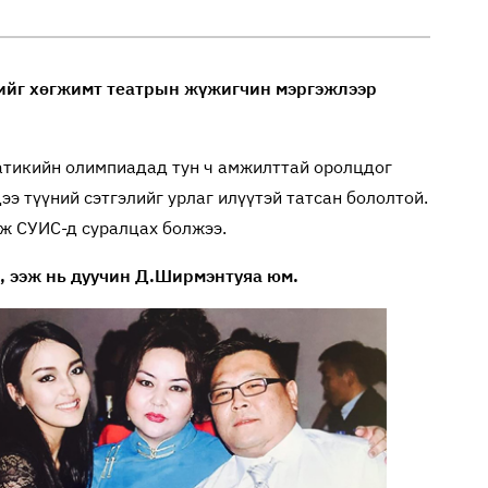
лийг хөгжимт театрын жүжигчин мэргэжлээр
матикийн олимпиадад тун ч амжилттай оролцдог
ээ түүний сэтгэлийг урлаг илүүтэй татсан бололтой.
ж СУИС-д суралцах болжээ.
, ээж нь дуучин Д.Ширмэнтуяа юм.