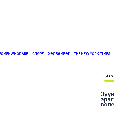
WOMENWHODARE
СПОРТ
ХӨЛБӨМБӨГ
THE NEW YORK TIMES
🥇 ПАРИС - 2024
МИЛЛЕНИАЛ
АЛИСАГИЙН БУЛАН
ИХ 
Зүү
эрэ
вол
шал