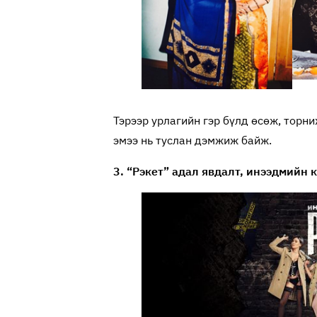
Тэрээр урлагийн гэр бүлд өсөж, торни
эмээ нь туслан дэмжиж байж.
3. “Рэкет” адал явдалт, инээдмийн 