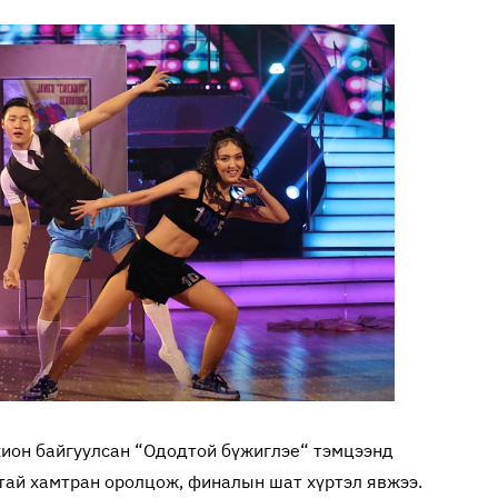
хион байгуулсан “Ододтой бүжиглэе“ тэмцээнд
ай хамтран оролцож, финалын шат хүртэл явжээ.