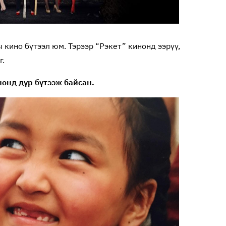
 кино бүтээл юм. Тэрээр “Рэкет” кинонд ээрүү,
г.
нонд дүр бүтээж байсан.