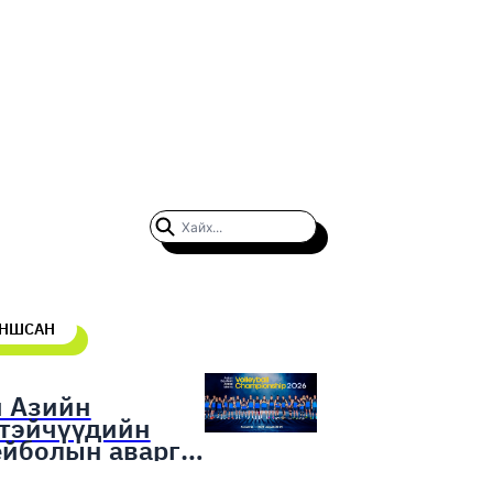
УНШСАН
н Азийн
гтэйчүүдийн
ейболын аварга
гаруулах