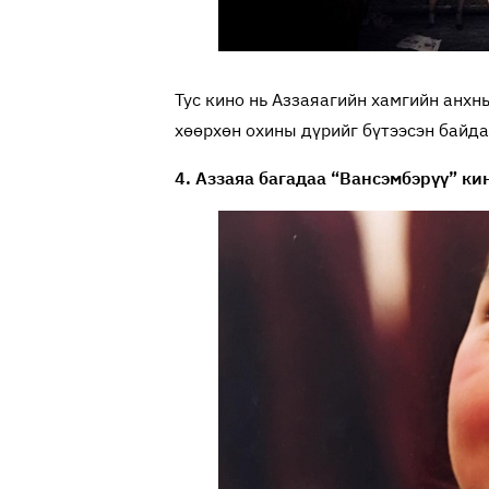
Тус кино нь Аззаяагийн хамгийн анхны
хөөрхөн охины дүрийг бүтээсэн байда
4. Аззаяа багадаа “Вансэмбэрүү” ки