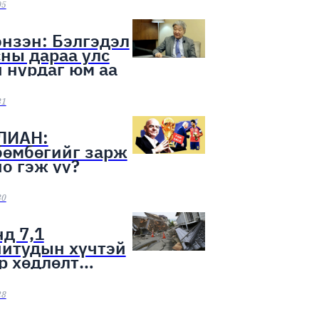
ээн эхэллээ
05
нзэн: Бэлгэдэл
ны дараа улс
 нурдаг юм аа
31
ЛИАН:
бөмбөгийг зарж
о гэж үү?
30
д 7,1
нитудын хүчтэй
р хөдлөлт
лоо
28