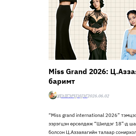
Miss Grand 2026: Ц.Азз
баримт
Ү.ДЭЛГЭРЦЭЦЭГ
2026.06.02
“Miss grand international 2026” тэмц
зэрэгцэн өрсөлдөж “Шилдэг 18”-д шал
болсон Ц.Аззаяагийн талаар сонирхо