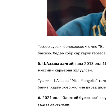
Тэрээр сурагч болохоосоо ч өмнө “Ва
байжээ. Хөдөө хоёр сар гаруй гэрээсэ
5. Ц.Аззаяа хамгийн анх 2013 онд 1
миссийн карьераа эхлүүлсэн.
Тус жил Ц.Аззаяа “Miss Mongolia“ тэ
байна. Харин хоёр жилийн дараа дахи
6. 2021 онд “Ододтой бүжиглэе” ш
гэдгээ харуулсан.