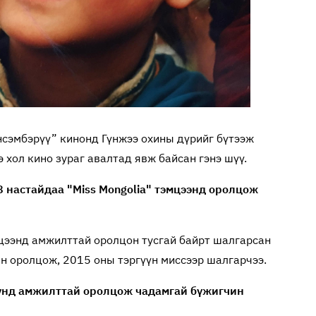
нсэмбэрүү” кинонд Гүнжээ охины дүрийг бүтээж
э хол кино зураг авалтад явж байсан гэнэ шүү.
8 настайдаа "Miss Mongolia" тэмцээнд оролцож
мцээнд амжилттай оролцон тусгай байрт шалгарсан
н оролцож, 2015 оны тэргүүн миссээр шалгарчээ.
оунд амжилттай оролцож чадамгай бүжигчин