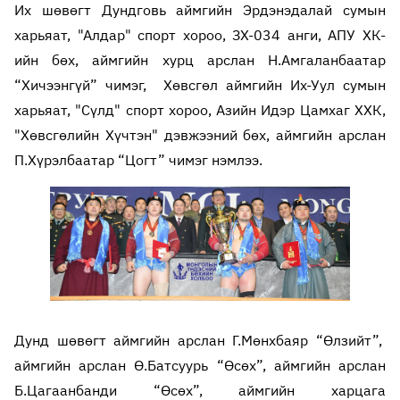
Их шөвөгт Дундговь аймгийн Эрдэнэдалай сумын
харьяат, "Алдар" спорт хороо, ЗХ-034 анги, АПУ ХК-
ийн бөх, аймгийн хурц арслан Н.Амгаланбаатар
“Хичээнгүй” чимэг, Хөвсгөл аймгийн Их-Уул сумын
харьяат, "Сүлд" спорт хороо, Азийн Идэр Цамхаг ХХК,
"Хөвсгөлийн Хүчтэн" дэвжээний бөх, аймгийн арслан
П.Хүрэлбаатар “Цогт” чимэг нэмлээ.
Дунд шөвөгт аймгийн арслан Г.Мөнхбаяр “Өлзийт”,
аймгийн арслан Ө.Батсуурь “Өсөх”, аймгийн арслан
Б.Цагаанбанди “Өсөх”, аймгийн харцага