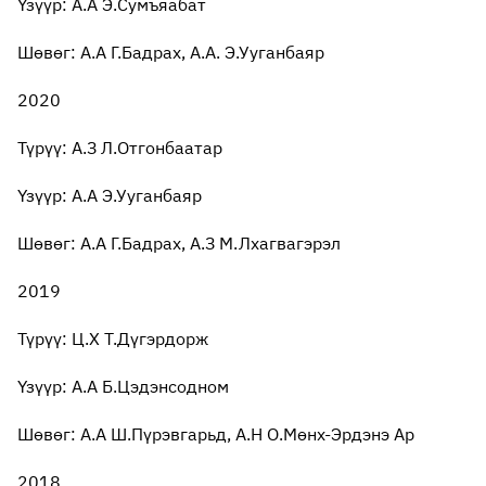
Үзүүр: А.А Э.Сумъяабат
Шөвөг: А.А Г.Бадрах, А.А. Э.Ууганбаяр
2020
Түрүү: А.З Л.Отгонбаатар
Үзүүр: А.А Э.Ууганбаяр
Шөвөг: А.А Г.Бадрах, А.З М.Лхагвагэрэл
2019
Түрүү: Ц.Х Т.Дүгэрдорж
Үзүүр: А.А Б.Цэдэнсодном
Шөвөг: А.А Ш.Пүрэвгарьд, А.Н О.Мөнх-Эрдэнэ Ар
2018