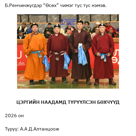
Б.Ренчинжүгдэр “Өсөх” чимэг тус тус нэмэв.
ЦЭРГИЙН НААДАМД ТҮРҮҮЛСЭН БӨХЧҮҮД
2026 он
Түрүү: А.А Д.Алтанцоож