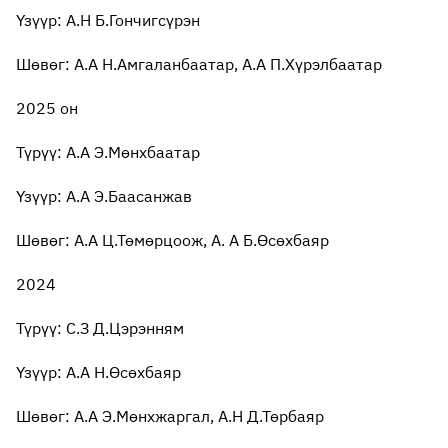
Үзүүр: А.Н Б.Гончигсүрэн
Шөвөг: А.А Н.Амгаланбаатар, А.А П.Хүрэлбаатар
2025 он
Түрүү: А.А Э.Мөнхбаатар
Үзүүр: А.А Э.Баасанжав
Шөвөг: А.А Ц.Төмөрцоож, А. А Б.Өсөхбаяр
2024
Түрүү: С.З Д.Цэрэнням
Үзүүр: А.А Н.Өсөхбаяр
Шөвөг: А.А Э.Мөнхжаргал, А.Н Д.Төрбаяр