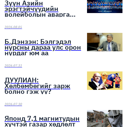
Зүүн Азийн
эрэгтэйчүүдийн
волейболын аварга
шалгаруулах тэмцээн
эхэллээ
2026.08.05
Б.Дэнзэн: Бэлгэдэл
нурсны дараа улс орон
нурдаг юм аа
2026.07.31
ДУУЛИАН:
Хөлбөмбөгийг зарж
болно гэж үү?
2026.07.30
Японд 7,1 магнитудын
хүчтэй газар хөдлөлт