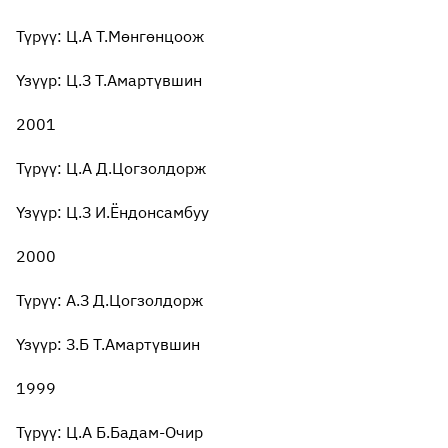
Түрүү: Ц.А Т.Мөнгөнцоож
Үзүүр: Ц.З Т.Амартүвшин
2001
Түрүү: Ц.А Д.Цогзолдорж
Үзүүр: Ц.З И.Ёндонсамбуу
2000
Түрүү: А.З Д.Цогзолдорж
Үзүүр: З.Б Т.Амартүвшин
1999
Түрүү: Ц.А Б.Бадам-Очир