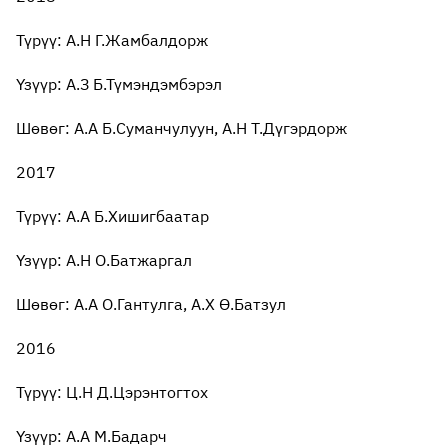
Түрүү: А.Н Г.Жамбалдорж
Үзүүр: А.З Б.Түмэндэмбэрэл
Шөвөг: А.А Б.Суманчулуун, А.Н Т.Дүгэрдорж
2017
Түрүү: А.А Б.Хишигбаатар
Үзүүр: А.Н О.Батжаргал
Шөвөг: А.А О.Гантулга, А.Х Ө.Батзул
2016
Түрүү: Ц.Н Д.Цэрэнтогтох
Үзүүр: А.А М.Бадарч