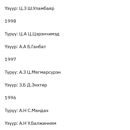
Үзүүр: Ц.З Ш.Уламбаяр
1998
Түрүү: Ц.А Ц.Цэрэнчимэд
Үзүүр: А.А Б.Ганбат
1997
Түрүү: А.З Ц.Мягмарсүрэн
Үзүүр: З.Б Д.Энхтөр
1996
Түрүү: А.Н С.Мандах
Үзүүр: А.Н У.Балжинням