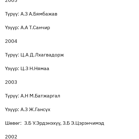
2005
Түрүү: А.З А.Бямбажав
Үзүүр: А.А Т.Санчир
2004
Түрүү: Ц.А Д.Лхагвадорж
Үзүүр: Ц.З Н.Нямаа
2003
Түрүү: А.Н М.Батжаргал
Үзүүр: А.З Ж.Гансүх
Шөвөг: З.Б У.Эрдэнэхүү, З.Б Э.Цэрэнчимэд
2002