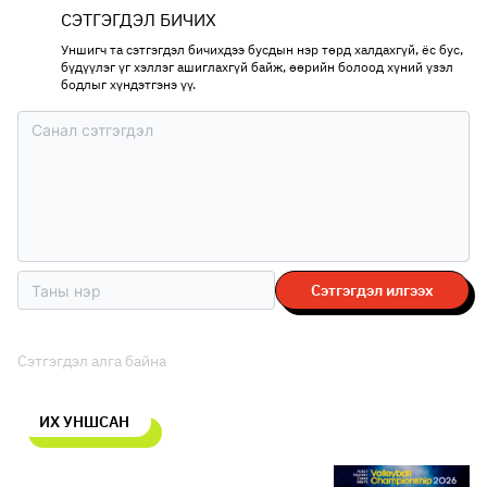
СЭТГЭГДЭЛ БИЧИХ
Уншигч та сэтгэгдэл бичихдээ бусдын нэр төрд халдахгүй, ёс бус,
бүдүүлэг үг хэллэг ашиглахгүй байж, өөрийн болоод хүний үзэл
бодлыг хүндэтгэнэ үү.
Сэтгэгдэл илгээх
Сэтгэгдэл алга байна
ИХ УНШСАН