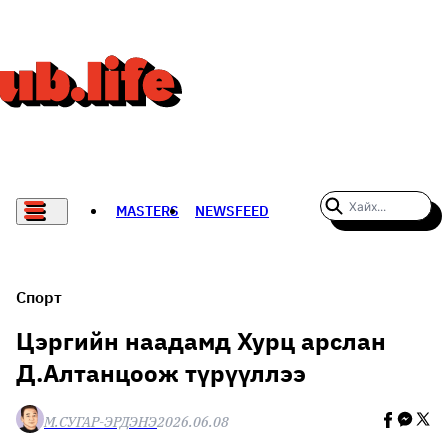
MASTERS
NEWSFEED
#WOMENWHODARE
СПОРТ
Спорт
ХӨЛБӨМБӨГ
Цэргийн наадамд Хурц арслан
Д.Алтанцоож түрүүллээ
THE NEW YORK TIMES
НАДАД НЭГ САНАЛ БАЙНА
М.СУГАР-ЭРДЭНЭ
2026.06.08