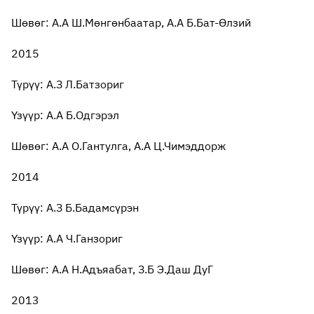
Шөвөг: А.А Ш.Мөнгөнбаатар, А.А Б.Бат-Өлзий
2015
Түрүү: А.З Л.Батзориг
Үзүүр: А.А Б.Одгэрэл
Шөвөг: А.А О.Гантулга, А.А Ц.Чимэддорж
2014
Түрүү: А.З Б.Бадамсүрэн
Үзүүр: А.А Ч.Ганзориг
Шөвөг: А.А Н.Адъяабат, З.Б Э.Даш ДуГ
2013