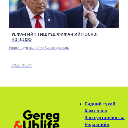
УЕФА-ГИЙН ГИШҮҮД ФИФА-ГИЙН ЭСРЭГ
НЭГДЛЭЭ
Мөнгөн дүн нь 4,2 тэрбум ам.доллар.
2026.07.31
Бидний тухай
Хамт олон
Зар сурталчилгаа
Редакцийн