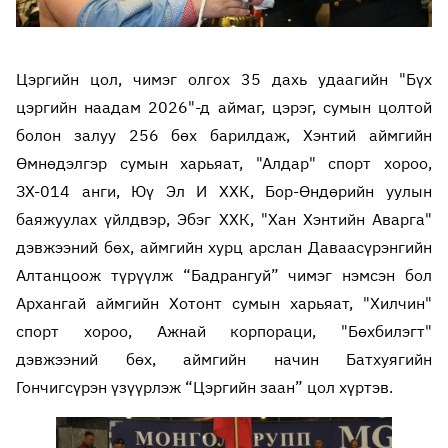
Цэргийн цол, чимэг олгох 35 дахь удаагийн "Бүх
цэргийн наадам 2026"-д аймаг, цэрэг, сумын цолтой
болон залуу 256 бөх барилдаж, Хэнтий аймгийн
Өмнөдэлгэр сумын харьяат, "Алдар" спорт хороо,
ЗХ-014 анги, Юү Эл И ХХК, Бор-Өндөрийн уулын
баяжуулах үйлдвэр, Эбэг ХХК, "Хан Хэнтийн Аварга"
дэвжээний бөх, аймгийн хурц арслан Даваасүрэнгийн
Алтанцоож түрүүлж “Бадрангуй” чимэг нэмсэн бол
Архангай аймгийн Хотонт сумын харьяат, "Хилчин"
спорт хороо, Ажнай корпораци, "Бөхбилэгт"
дэвжээний бөх, аймгийн начин Батхуягийн
Гончигсүрэн үзүүрлэж “Цэргийн заан” цол хүртэв.