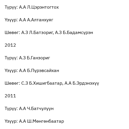
Түрүү: А.А Л.Цэрэнтогтох
Үзүүр: А.А А.Алтанхуяг
Шөвөг: А.З Л.Батзориг, А.З Б.Бадамсүрэн
2012
Түрүү: А.З Б.Ганзориг
Үзүүр: А.А Б.Пүрэвсайхан
Шөвөг: С.З Б.Хишигбаатар, А.А Б.Эрдэнэхүү
2011
Түрүү: А.А Ч.Батчулуун
Үзүүр: А.А Ш.Мөнгөнбаатар