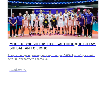
МОНГОЛ УЛСЫН ШИГШЭЭ БАГ ӨНӨӨДӨР БНХАУ-
ЫН БАГТАЙ ТОГЛОНО
Тэмцээний гурав дахь өдөр буюу өнөөдөр “АСА Арена”-д хэсгийн
сүүлийн тоглолтууд явагдана.
2026.08.07