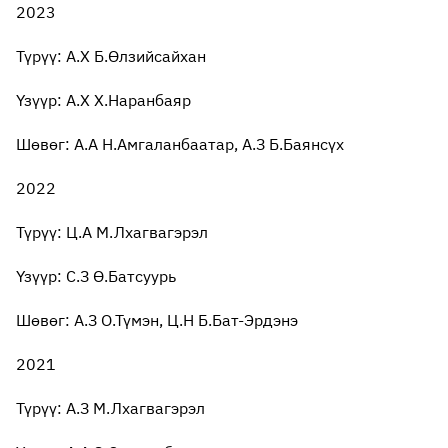
2023
Түрүү: А.Х Б.Өлзийсайхан
Үзүүр: А.Х Х.Наранбаяр
Шөвөг: А.А Н.Амгаланбаатар, А.З Б.Баянсүх
2022
Түрүү: Ц.А М.Лхагвагэрэл
Үзүүр: С.З Ө.Батсуурь
Шөвөг: А.З О.Түмэн, Ц.Н Б.Бат-Эрдэнэ
2021
Түрүү: А.З М.Лхагвагэрэл