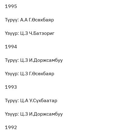
1995
Түрүү: А.А Г.Өсөхбаяр
Үзүүр: Ц.З Ч.Батзориг
1994
Түрүү: Ц.З И.Доржсамбуу
Үзүүр: Ц.З Г.Өсөхбаяр
1993
Түрүү: Ц.А У.Сүхбаатар
Үзүүр: Ц.З И.Доржсамбуу
1992