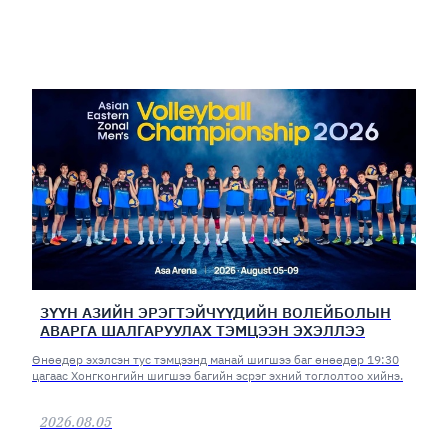
ЗҮҮН АЗИЙН ЭРЭГТЭЙЧҮҮДИЙН ВОЛЕЙБОЛЫН
АВАРГА ШАЛГАРУУЛАХ ТЭМЦЭЭН ЭХЭЛЛЭЭ
Өнөөдөр эхэлсэн тус тэмцээнд манай шигшээ баг өнөөдөр 19:30
цагаас Хонгконгийн шигшээ багийн эсрэг эхний тоглолтоо хийнэ.
2026.08.05