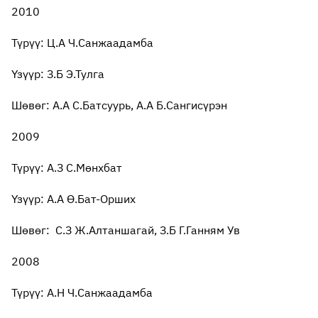
2010
Түрүү: Ц.А Ч.Санжаадамба
Үзүүр: З.Б Э.Тулга
Шөвөг: А.А С.Батсуурь, А.А Б.Сангисүрэн
2009
Түрүү: А.З С.Мөнхбат
Үзүүр: А.А Ө.Бат-Орших
Шөвөг: С.З Ж.Алтаншагай, З.Б Г.Ганням Ув
2008
Түрүү: А.Н Ч.Санжаадамба