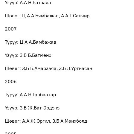
Үзүүр: А.А Н.Батзаяа
Шөвөг: Ц.А А.Бямбажав, А.А Т.Санчир
2007
Түрүү: Ц.А А.Бямбажав
Үзүүр: З.Б Б.Батмөнх
Шөвөг: З.Б Б.Амарзаяа, З.Б Л.Уртнасан
2006
Түрүү: А.А Н.Ганбаатар
Үзүүр: З.Б Ж.Бат-Эрдэнэ
Шөвөг: А.А Ж.Оргил, З.Б А.Мөнхболд