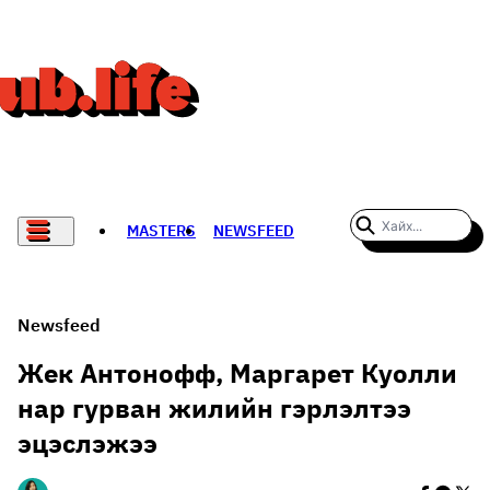
MASTERS
NEWSFEED
#WOMENWHODARE
СПОРТ
Newsfeed
ХӨЛБӨМБӨГ
Жек Антонофф, Маргарет Куолли
нар гурван жилийн гэрлэлтээ
THE NEW YORK TIMES
эцэслэжээ
НАДАД НЭГ САНАЛ БАЙНА