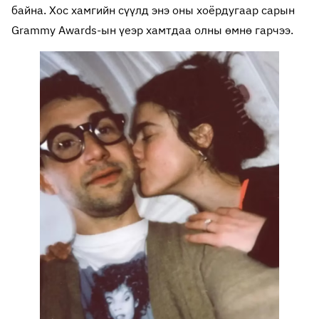
байна. Хос хамгийн сүүлд энэ оны хоёрдугаар сарын
Grammy Awards-ын үеэр хамтдаа олны өмнө гарчээ.