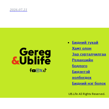
2026.07.21
Бидний тухай
Хамт олон
Зар сурталчилгаа
Редакцийн
бодлого
Бидэнтэй
холбогдох
Бидний нэг болох
UB.Life All Rights Reserved.