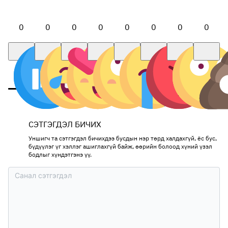
0
0
0
0
0
0
0
0
СЭТГЭГДЭЛ БИЧИХ
Уншигч та сэтгэгдэл бичихдээ бусдын нэр төрд халдахгүй, ёс бус,
бүдүүлэг үг хэллэг ашиглахгүй байж, өөрийн болоод хүний үзэл
бодлыг хүндэтгэнэ үү.