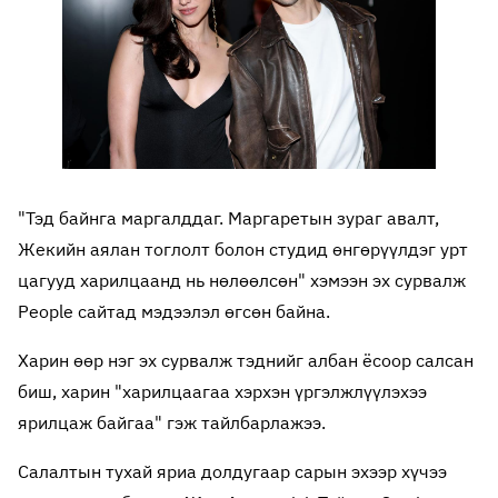
"Тэд байнга маргалддаг. Маргаретын зураг авалт,
Жекийн аялан тоглолт болон студид өнгөрүүлдэг урт
цагууд харилцаанд нь нөлөөлсөн" хэмээн эх сурвалж
People сайтад мэдээлэл өгсөн байна.
Харин өөр нэг эх сурвалж тэднийг албан ёсоор салсан
биш, харин "харилцаагаа хэрхэн үргэлжлүүлэхээ
ярилцаж байгаа" гэж тайлбарлажээ.
Салалтын тухай яриа долдугаар сарын эхээр хүчээ