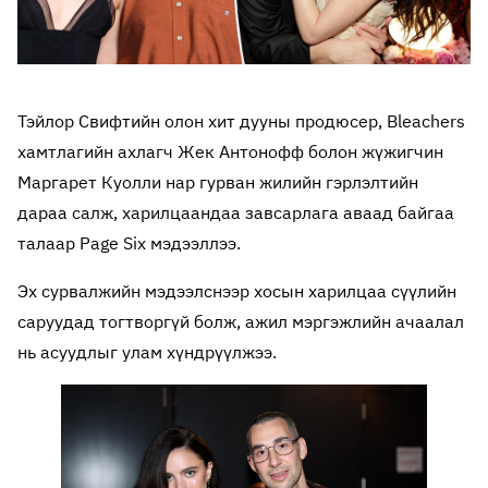
Тэйлор Свифтийн олон хит дууны продюсер, Bleachers
хамтлагийн ахлагч Жек Антонофф болон жүжигчин
Маргарет Куолли нар гурван жилийн гэрлэлтийн
дараа салж, харилцаандаа завсарлага аваад байгаа
талаар Page Six мэдээллээ.
Эх сурвалжийн мэдээлснээр хосын харилцаа сүүлийн
саруудад тогтворгүй болж, ажил мэргэжлийн ачаалал
нь асуудлыг улам хүндрүүлжээ.