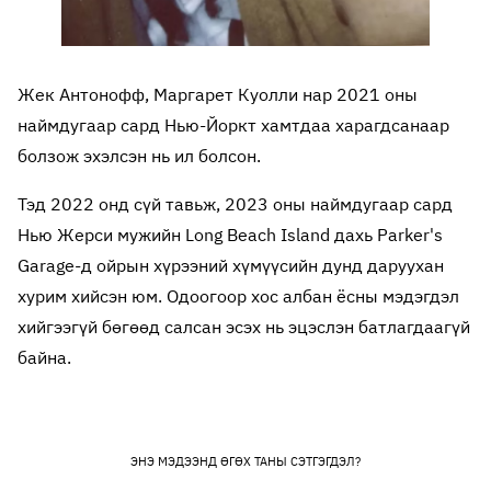
Жек Антонофф, Маргарет Куолли нар 2021 оны
наймдугаар сард Нью-Йоркт хамтдаа харагдсанаар
болзож эхэлсэн нь ил болсон.
Тэд 2022 онд сүй тавьж, 2023 оны наймдугаар сард
Нью Жерси мужийн Long Beach Island дахь Parker's
Garage-д ойрын хүрээний хүмүүсийн дунд даруухан
хурим хийсэн юм. Одоогоор хос албан ёсны мэдэгдэл
хийгээгүй бөгөөд салсан эсэх нь эцэслэн батлагдаагүй
байна.
ЭНЭ МЭДЭЭНД ӨГӨХ ТАНЫ СЭТГЭГДЭЛ?