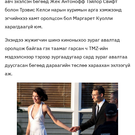
авч эхэлсэн бөгөөд Жек Антонофф Тэйлор Свифт
болон Трэвис Келси нарын хуримын арга хэмжээнд
эгчийнхээ хамт оролцсон бол Маргарет Куолли
харагдаагүй юм.
Эхэндээ жүжигчин шинэ киноныхоо зураг авалтад
оролцож байгаа гэх таамаг гарсан ч TMZ-ийн
мэдээлснээр тэрээр зургаадугаар сард зураг авалтаа
дуусгасан бөгөөд дараагийн төслөө хараахан эхлээгүй
аж.