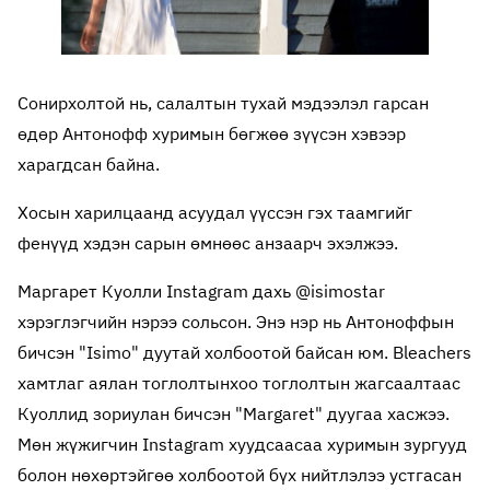
Сонирхолтой нь, салалтын тухай мэдээлэл гарсан
өдөр Антонофф хуримын бөгжөө зүүсэн хэвээр
харагдсан байна.
Хосын харилцаанд асуудал үүссэн гэх таамгийг
фенүүд хэдэн сарын өмнөөс анзаарч эхэлжээ.
Маргарет Куолли Instagram дахь @isimostar
хэрэглэгчийн нэрээ сольсон. Энэ нэр нь Антоноффын
бичсэн "Isimo" дуутай холбоотой байсан юм. Bleachers
хамтлаг аялан тоглолтынхоо тоглолтын жагсаалтаас
Куоллид зориулан бичсэн "Margaret" дуугаа хасжээ.
Мөн жүжигчин Instagram хуудсаасаа хуримын зургууд
болон нөхөртэйгөө холбоотой бүх нийтлэлээ устгасан