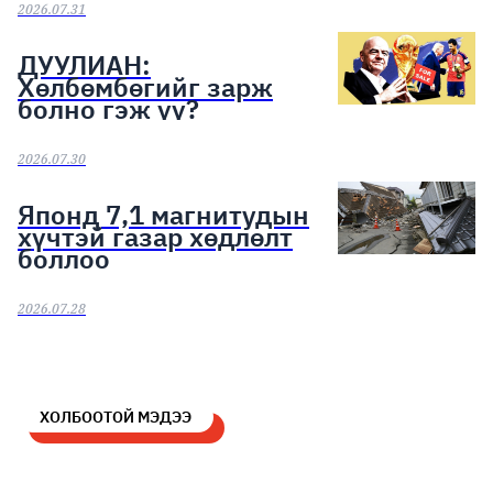
2026.07.31
ДУУЛИАН:
Хөлбөмбөгийг зарж
болно гэж үү?
2026.07.30
Японд 7,1 магнитудын
хүчтэй газар хөдлөлт
боллоо
2026.07.28
ХОЛБООТОЙ МЭДЭЭ