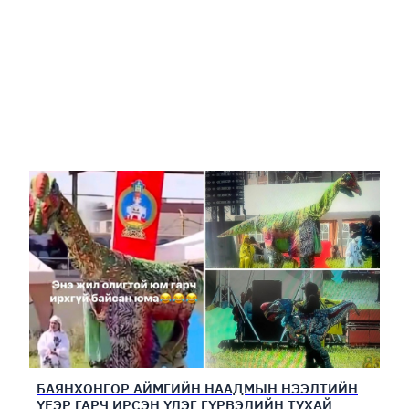
БАЯНХОНГОР АЙМГИЙН НААДМЫН НЭЭЛТИЙН
ҮЕЭР ГАРЧ ИРСЭН ҮЛЭГ ГҮРВЭЛИЙН ТУХАЙ