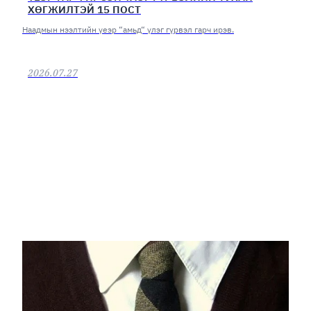
ХӨГЖИЛТЭЙ 15 ПОСТ
Наадмын нээлтийн үеэр “амьд“ үлэг гүрвэл гарч ирэв.
2026.07.27