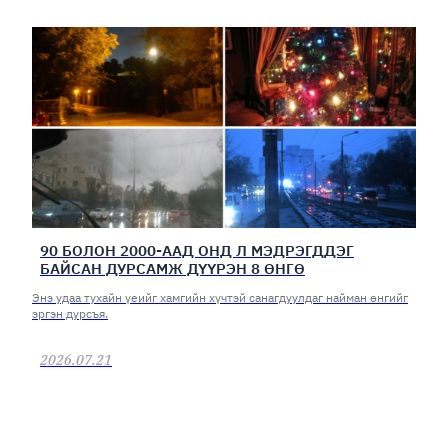
90 БОЛОН 2000-ААД ОНД Л МЭДРЭГДДЭГ
БАЙСАН ДУРСАМЖ ДҮҮРЭН 8 ӨНГӨ
Энэ удаа тухайн үеийг хамгийн хүчтэй санагдуулдаг найман өнгийг
эргэн дурсъя.
2026.07.21