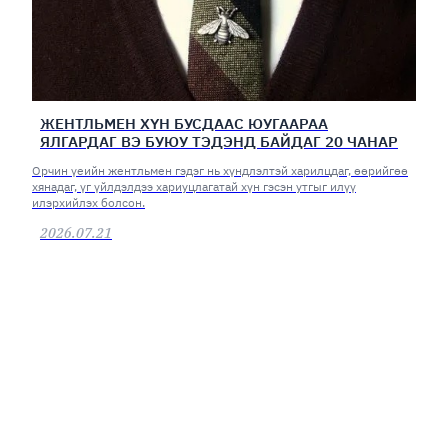
ЖЕНТЛЬМЕН ХҮН БУСДААС ЮУГААРАА
ЯЛГАРДАГ ВЭ БУЮУ ТЭДЭНД БАЙДАГ 20 ЧАНАР
Орчин үеийн жентльмен гэдэг нь хүндлэлтэй харилцдаг, өөрийгөө
хянадаг, үг үйлдэлдээ хариуцлагатай хүн гэсэн утгыг илүү
илэрхийлэх болсон.
2026.07.21