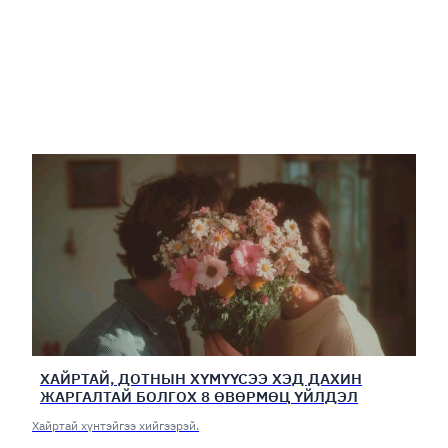
ХАЙРТАЙ, ДОТНЫН ХҮМҮҮСЭЭ ХЭД ДАХИН
ЖАРГАЛТАЙ БОЛГОХ 8 ӨВӨРМӨЦ ҮЙЛДЭЛ
Хайртай хүнтэйгээ хийгээрэй.