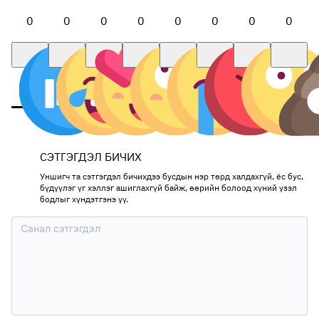
0
0
0
0
0
0
0
0
СЭТГЭГДЭЛ БИЧИХ
Уншигч та сэтгэгдэл бичихдээ бусдын нэр төрд халдахгүй, ёс бус,
бүдүүлэг үг хэллэг ашиглахгүй байж, өөрийн болоод хүний үзэл
бодлыг хүндэтгэнэ үү.