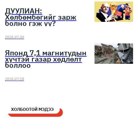
ДУУЛИАН:
Хөлбөмбөгийг зарж
болно гэж үү?
2026.07.30
Японд 7,1 магнитудын
хүчтэй газар хөдлөлт
боллоо
2026.07.28
ХОЛБООТОЙ МЭДЭЭ