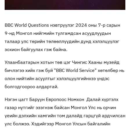
BBC World Questions нэвтрүүлэг 2024 оны 7-р сарын
9-нд Монгол нийгмийн тулгамдсан асуудлуудын
талаар улс төрийн төлөөллүүдийн дунд хэлэлцүүлэг
зохион байгуулах гэж байна.
Улаанбаатарын хотын төв цэг Чингис Хааны музейд
бичлэгээ хийх гэж буй "BBC World Service" хөтөлбөр нь
олон нийтийн асуултыг хэлэлцүүлгийнхээ үндэс
болгодгоороо алдартай.
Нэгэн цагт Баруун Европоос Номхон Далай хүртэлх
газар нутгийг эзэгнэж байсан Монгол Улс нь орчин
үеийн дэлхийн хамгийн том далайд гарцгүй ардчилсан
улс болжээ. Хэдийгээр Монгол Улсын байгалийн