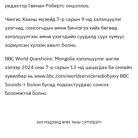
редактор Гвенан Робертс онцоллоо.
Чингис Хааны музейд 7-р сарын 9-нд хэлэлцүүлэг
үзэгчид, сонсогчдын өмнө бичлэгээ хийх бөгөөд
хэлэлцүүлгээс өмнө үзэгчдийн суудалд суух хүмүүс
зориулсан хүлээн авалт болно.
BBC World Questions: Mongolia хэлэлцүүлэг англи
хэлээр 2024 оны 7-р сарын 13-нд цацагдах ба онлайн
хувилбар нь www.bbc.com/worldserviceradioбуюу BBC
Sounds-т болон бусад подкастуудаас сонсох
боломжтой болно.
ЭНЭ МЭДЭЭНД ӨГӨХ ТАНЫ СЭТГЭГДЭЛ?