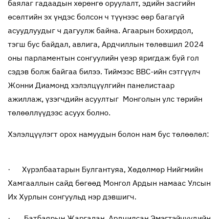
баялаг гадаадын хөрөнгө оруулалт, эдийн засгийн
өсөлтийн эх үндэс болсон ч түүнээс өөр багагүй
асуудлуудыг ч дагуулж байна. Агаарын бохирдол,
тэгш бус байдал, авлига, Ардчиллын төлөвшил 2024
оны парламентын сонгуулийн үеэр яригдаж буй гол
сэдэв болж байгаа билээ. Тиймээс BBC-ийн сэтгүүлч
Жонни Диамонд хэлэлцүүлгийн панелистаар
ажиллаж, үзэгчдийн асуултыг Монголын улс төрийн
төлөөллүүдээс асуух болно.
Хэлэлцүүлэгт орох намуудын болон нам бус төлөөлөл:
· Хүрэлбаатарын Булгантуяа, Хөдөлмөр Нийгмийн
Хамгааллын сайд бөгөөд Монгол Ардын намаас Улсын
Их Хурлын сонгуульд нэр дэвшигч.
· Батбаярын Жаргалан, Ардчилсан Эмэгтэйчүүдийн