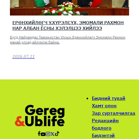
ЕРӨНХИЙЛӨГЧ У.ХҮРЭЛСҮХ, ЭМОМАЛИ РАХМОН
НАР АЛБАН ЁСНЫ ХЭЛЭЛЦЭЭ ХИЙЛЭЭ
Бүгд Найрамдах Тажикистан Улсын Ерөнхийлөгч Эмомали Рахмон
манай улсад айлчилж байна.
2026.07.21
Бидний тухай
Хамт олон
Зар сурталчилгаа
Редакцийн
бодлого
Бидэнтэй