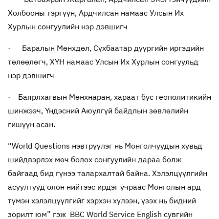
Холбооны тэргүүн, Ардчилсан намаас Улсын Их
Хурлын сонгуулийн нэр дэвшигч
· Баралын Мөнхдөл, Сүхбаатар дүүргийн иргэдийн
төлөөлөгч, ХҮН намаас Улсын Их Хурлын сонгуульд
нэр дэвшигч
· Баярлхагвын Мөнхнаран, хараат бус геополитикийн
шинжээч, Үндэсний Аюулгүй байдлын зөвлөлийн
гишүүн асан.
“World Questions нэвтрүүлэг нь Монголчуудын хувьд
шийдвэрлэх мөч болох сонгуулийн дараа болж
байгаад бид гүнээ талархалтай байна. Хэлэлцүүлгийн
асуултууд олон нийтээс ирдэг учраас Монголын ард
түмэн хэлэлцүүлгийг хэрхэн хүлээн, үзэх нь бидний
зорилт юм” гэж BBC World Service English сувгийн