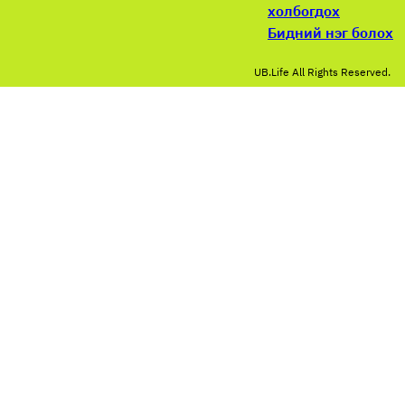
холбогдох
Бидний нэг болох
UB.Life All Rights Reserved.