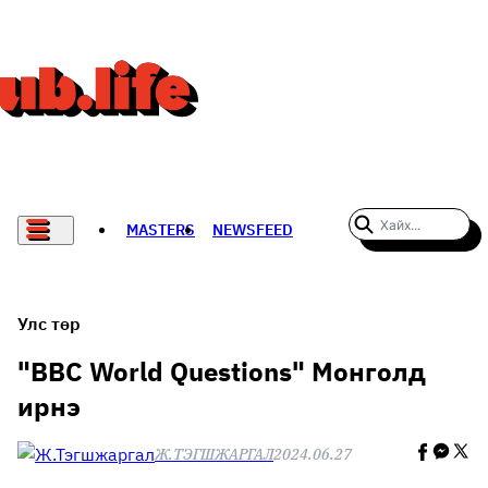
MASTERS
NEWSFEED
#WOMENWHODARE
СПОРТ
Улс төр
ХӨЛБӨМБӨГ
"BBC World Questions" Монголд
ирнэ
THE NEW YORK TIMES
Ж.ТЭГШЖАРГАЛ
2024.06.27
НАДАД НЭГ САНАЛ БАЙНА