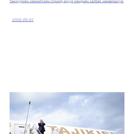
Санхүүгийн хэмнэлтийн горимд эрүүл мэндийн салбар хамаарахгүй.
2026.08.05