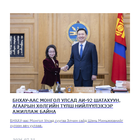
БНХАУ-ААС МОНГОЛ УЛСАД АИ-92 ШАТАХУУН,
АГААРЫН ХӨЛГИЙН ТҮЛШ НИЙЛҮҮЛЭХЭЭР
АЖИЛЛАЖ БАЙНА
БНХАУ-аас Монгол Улсад суугаа Элчин сайд Шэнь Миньжюанийг
хүлээн авч уулзав.
2026.07.21