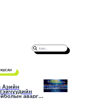
УНШСАН
н Азийн
гтэйчүүдийн
ейболын аварга
гаруулах