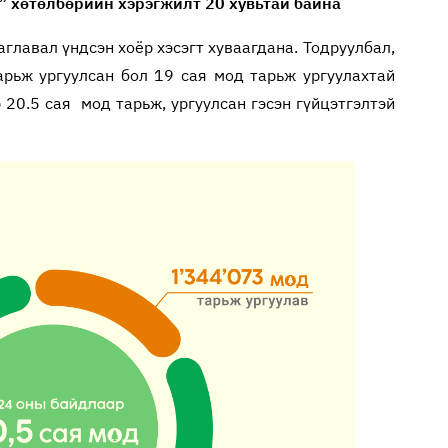
е” хөтөлбөрийн хэрэгжилт 20 хувьтай байна
аглавал үндсэн хоёр хэсэгт хуваагдана. Тодруулбал,
арьж ургуулсан бол 19 сая мод тарьж ургуулахтай
 20.5 сая мод тарьж, ургуулсан гэсэн гүйцэтгэлтэй