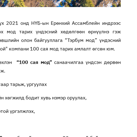
сүх 2021 онд НҮБ-ын Ерөнхий Ассамблейн индрээс
ох мод тарих үндэсний хөдөлгөөн өрнүүлнэ гэж
хэвшлийн олон байгууллага “Тэрбум мод” үндэсний
гой" компани 100 сая мод тарих амлалт өгсөн юм.
 эхлэн
“100 сая мод”
санаачилгаа үндсэн дөрвөн
аж.
таар тарьж, ургуулах
н хөгжилд бодит хувь нэмэр оруулах,
ртой үргэлжлэх,
.