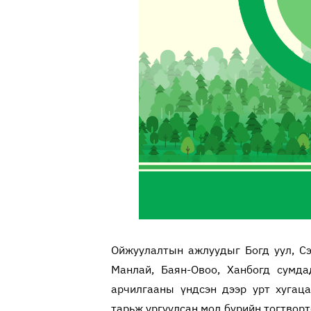
Ойжуулалтын ажлуудыг Богд уул, Сэ
Манлай, Баян-Овоо, Ханбогд сумда
арчилгааны үндсэн дээр урт хугац
тарьж ургуулсан мод бүрийн тогтвор