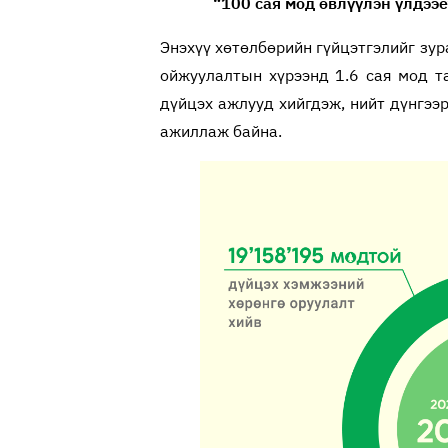
“100 сая мод өвлүүлэн үлдээ
Энэхүү хөтөлбөрийн гүйцэтгэлийг зур
ойжуулалтын хүрээнд 1.6 сая мод т
дүйцэх ажлууд хийгдэж, нийт дүнгээр
ажиллаж байна.