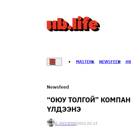
MASTERS
NEWSFEED
#
НАДАД НЭГ САНАЛ БАЙНА
Newsfeed
“ОЮУ ТОЛГОЙ” КОМПАН
ҮЛДЭЭНЭ
Б.ЭНХЖИН
2025.03.14