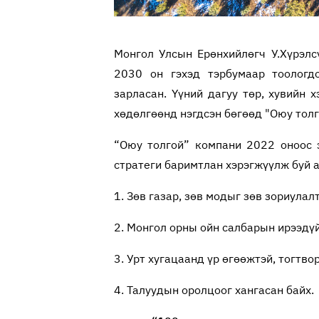
Монгол Улсын Ерөнхийлөгч У.Хүрэл
2030 он гэхэд тэрбумаар тоологд
зарласан. Үүний дагуу төр, хувийн 
хөдөлгөөнд нэгдсэн бөгөөд "Оюу тол
“Оюу толгой” компани 2022 оноос
стратеги баримтлан хэрэгжүүлж буй 
1. Зөв газар, зөв модыг зөв зориулал
2. Монгол орны ойн салбарын ирээдүй
3. Урт хугацаанд үр өгөөжтэй, тогтво
4. Талуудын оролцоог хангасан байх