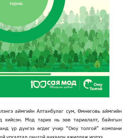
лэнгэ аймгийн Алтанбулаг сум, Өмнөговь аймгийн
д хийсэн. Мод тарих нь зөв тариалалт, байнгын
аанд үр дүнгээ өгдөг учир “Оюу толгой” компани
той ургалтад онцгой анхаарч ажиллаж ирлээ.