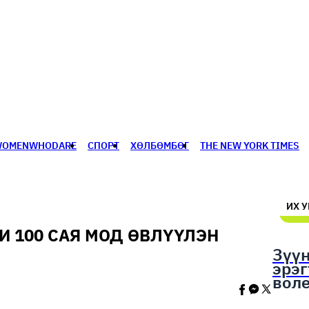
WOMENWHODARE
СПОРТ
ХӨЛБӨМБӨГ
THE NEW YORK TIMES
🥇 ПАРИС - 2024
МИЛЛЕНИАЛ
АЛИСАГИЙН БУЛАН
ИХ 
И 100 САЯ МОД ӨВЛҮҮЛЭН
Зүү
эрэ
вол
шал