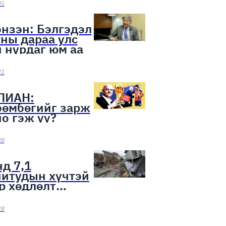
ээн эхэллээ
05
нзэн: Бэлгэдэл
ны дараа улс
 нурдаг юм аа
31
ЛИАН:
бөмбөгийг зарж
о гэж үү?
30
д 7,1
нитудын хүчтэй
р хөдлөлт
лоо
28