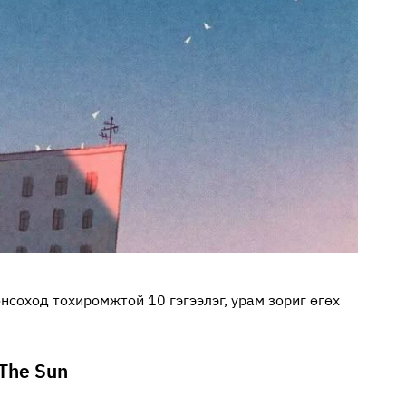
нсоход тохиромжтой 10 гэгээлэг, урам зориг өгөх
 The Sun