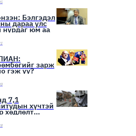
ээн эхэллээ
05
нзэн: Бэлгэдэл
ны дараа улс
 нурдаг юм аа
31
ЛИАН:
бөмбөгийг зарж
о гэж үү?
30
д 7,1
нитудын хүчтэй
р хөдлөлт
лоо
28