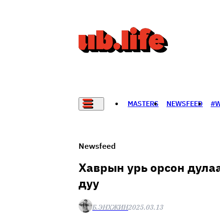
MASTERS
NEWSFEED
#
НАДАД НЭГ САНАЛ БАЙНА
Newsfeed
Хаврын урь орсон дулаа
дуу
Б.ЭНХЖИН
2025.03.13