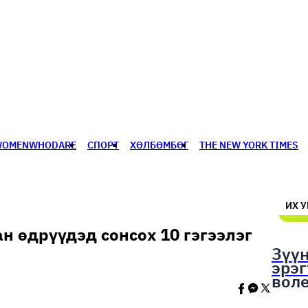
WOMENWHODARE
СПОРТ
ХӨЛБӨМБӨГ
THE NEW YORK TIMES
🥇 ПАРИС - 2024
МИЛЛЕНИАЛ
АЛИСАГИЙН БУЛАН
ИХ 
н өдрүүдэд сонсох 10 гэгээлэг
Зүү
эрэ
вол
шал