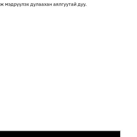
эж мэдрүүлэх дулаахан аялгуутай дуу.