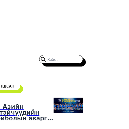
УНШСАН
н Азийн
гтэйчүүдийн
ейболын аварга
гаруулах