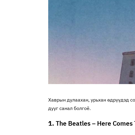
Хаврын дулаахан, урьхан өдрүүдэд со
дууг санал болгоё.
1.
The Beatles – Here Comes