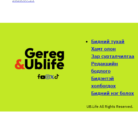
Бидний тухай
Хамт олон
Зар сурталчилгаа
Редакцийн
бодлого
Бидэнтэй
холбогдох
Бидний нэг болох
UB.Life All Rights Reserved.