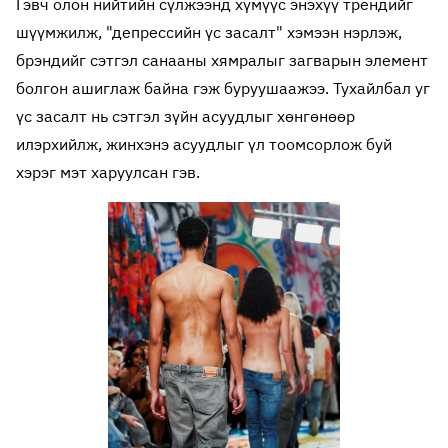
Гэвч олон нийтийн сүлжээнд хүмүүс энэхүү трендийг
шүүмжилж, "депрессийн үс засалт" хэмээн нэрлэж,
брэндийг сэтгэл санааны хямралыг загварын элемент
болгон ашиглаж байна гэж буруушаажээ. Тухайлбал уг
үс засалт нь сэтгэл зүйн асуудлыг хөнгөнөөр
илэрхийлж, жинхэнэ асуудлыг үл тоомсорлож буй
хэрэг мэт харуулсан гэв.