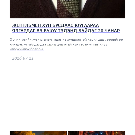
ЖЕНТЛЬМЕН ХҮН БУСДААС ЮУГААРАА
ЯЛГАРДАГ ВЭ БУЮУ ТЭДЭНД БАЙДАГ 20 ЧАНАР
Орчин үеийн жентльмен гэдэг нь хүндлэлтэй харилцдаг, өөрийгөө
хянадаг, үг үйлдэлдээ хариуцлагатай хүн гэсэн утгыг илүү
илэрхийлэх болсон.
2026.07.21