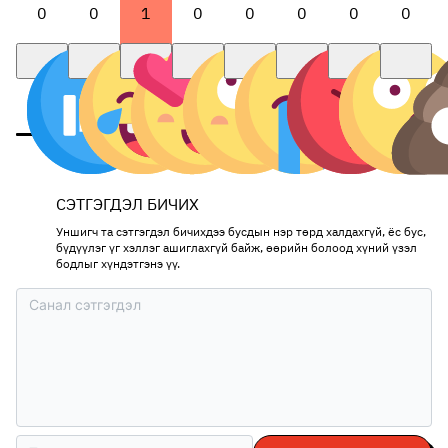
0
0
1
0
0
0
0
0
СЭТГЭГДЭЛ БИЧИХ
Уншигч та сэтгэгдэл бичихдээ бусдын нэр төрд халдахгүй, ёс бус,
бүдүүлэг үг хэллэг ашиглахгүй байж, өөрийн болоод хүний үзэл
бодлыг хүндэтгэнэ үү.