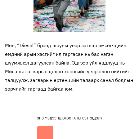
Мөн, “Diesel” брэнд шоуны үеэр загвар өмсөгчдийн
өмдний арын хэсгийг ил гаргасан нь бас нэгэн
шүүмжлэл дагуулсан байна. Эдгээр үйл явдлууд нь
Миланы загварын долоо хоногийн үеэр олон нийтийг
талцуулж, загварын ертөнцийн талаарх санал бодлын
зөрчлийг гаргаад байгаа юм.
ЭНЭ МЭДЭЭНД ӨГӨХ ТАНЫ СЭТГЭГДЭЛ?