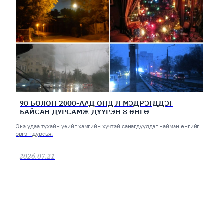
90 БОЛОН 2000-ААД ОНД Л МЭДРЭГДДЭГ
БАЙСАН ДУРСАМЖ ДҮҮРЭН 8 ӨНГӨ
Энэ удаа тухайн үеийг хамгийн хүчтэй санагдуулдаг найман өнгийг
эргэн дурсъя.
2026.07.21