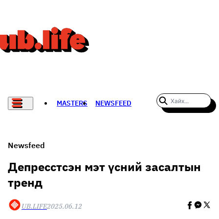
MASTERS
NEWSFEED
#WOMENWHODARE
СПОРТ
Newsfeed
ХӨЛБӨМБӨГ
Депресстсэн мэт үсний засалтын
тренд
THE NEW YORK TIMES
НАДАД НЭГ САНАЛ БАЙНА
UB.LIFE
2025.06.12