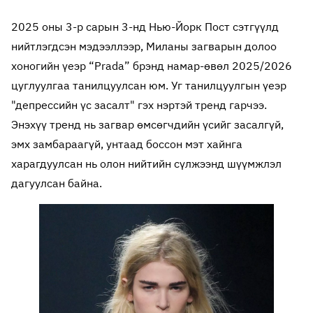
2025 оны 3-р сарын 3-нд Нью-Йорк Пост сэтгүүлд
нийтлэгдсэн мэдээллээр, Миланы загварын долоо
хоногийн үеэр “Prada” брэнд намар-өвөл 2025/2026
цуглуулгаа танилцуулсан юм. Уг танилцуулгын үеэр
"депрессийн үс засалт" гэх нэртэй тренд гарчээ.
Энэхүү тренд нь загвар өмсөгчдийн үсийг засалгүй,
эмх замбараагүй, унтаад боссон мэт хайнга
харагдуулсан нь олон нийтийн сүлжээнд шүүмжлэл
дагуулсан байна.