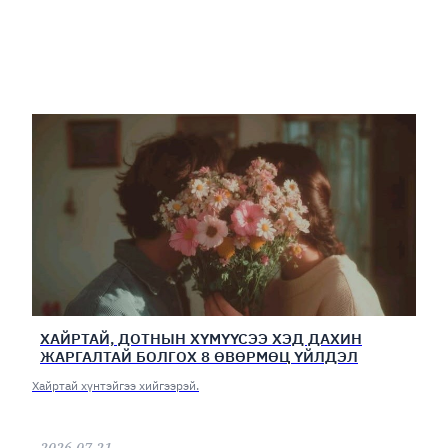
ХАЙРТАЙ, ДОТНЫН ХҮМҮҮСЭЭ ХЭД ДАХИН
ЖАРГАЛТАЙ БОЛГОХ 8 ӨВӨРМӨЦ ҮЙЛДЭЛ
Хайртай хүнтэйгээ хийгээрэй.
2026.07.21