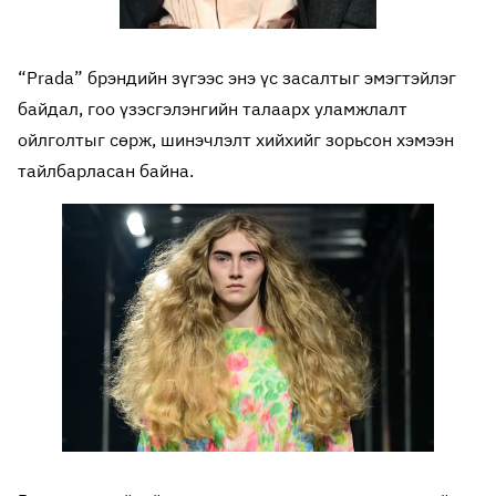
“Prada” брэндийн зүгээс энэ үс засалтыг эмэгтэйлэг
байдал, гоо үзэсгэлэнгийн талаарх уламжлалт
ойлголтыг сөрж, шинэчлэлт хийхийг зорьсон хэмээн
тайлбарласан байна.