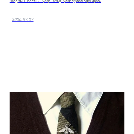
Наадмын нээлтийн үеэр “амьд“ үлэг гүрвэл гарч ирэв.
2026.07.27