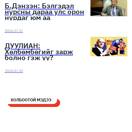
Б.Дэнзэн: Бэлгэдэл
нурсны дараа улс орон
нурдаг юм аа
2026.07.31
ДУУЛИАН:
Хөлбөмбөгийг зарж
болно гэж үү?
2026.07.30
ХОЛБООТОЙ МЭДЭЭ