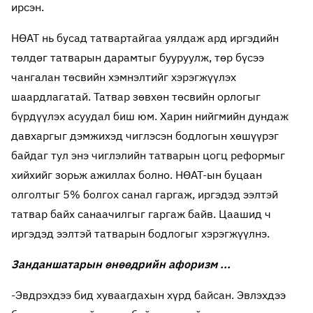
ирсэн.
НӨАТ нь бусад татвартайгаа уялдаж ард иргэдийн
төлдөг татварын дарамтыг бууруулж, төр бүсээ
чангалан төсвийн хэмнэлтийг хэрэгжүүлэх
шаардлагатай. Татвар зөвхөн төсвийн орлогыг
бүрдүүлэх асуудал биш юм. Харин нийгмийн дундаж
давхаргыг дэмжихэд чиглэсэн бодлогын хөшүүрэг
байдаг тул энэ чиглэлийн татварын цогц реформыг
хийхийг зорьж ажиллах болно. НӨАТ-ын буцаан
олголтыг 5% болгох санал гаргаж, иргэдэд ээлтэй
татвар байх санаачилгыг гаргаж байв. Цаашид ч
иргэдэд ээлтэй татварын бодлогыг хэрэгжүүлнэ.
Занданшатарын өнөөдрийн афоризм ...
-Эвдрэхдээ бид хуваагдахын хүрд байсан. Эвлэхдээ