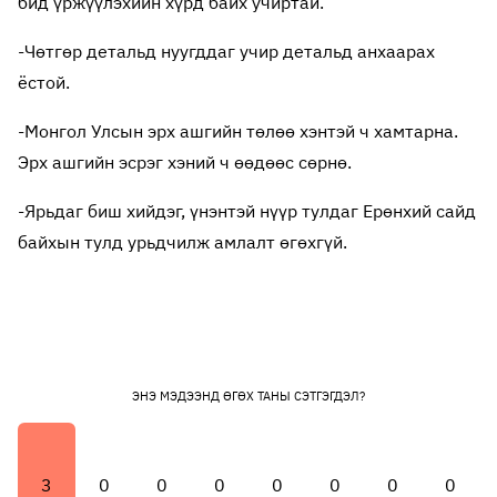
бид үржүүлэхийн хүрд байх учиртай.
-Чөтгөр детальд нуугддаг учир детальд анхаарах
ёстой.
-Монгол Улсын эрх ашгийн төлөө хэнтэй ч хамтарна.
Эрх ашгийн эсрэг хэний ч өөдөөс сөрнө.
-Ярьдаг биш хийдэг, үнэнтэй нүүр тулдаг Ерөнхий сайд
байхын тулд урьдчилж амлалт өгөхгүй.
ЭНЭ МЭДЭЭНД ӨГӨХ ТАНЫ СЭТГЭГДЭЛ?
3
0
0
0
0
0
0
0