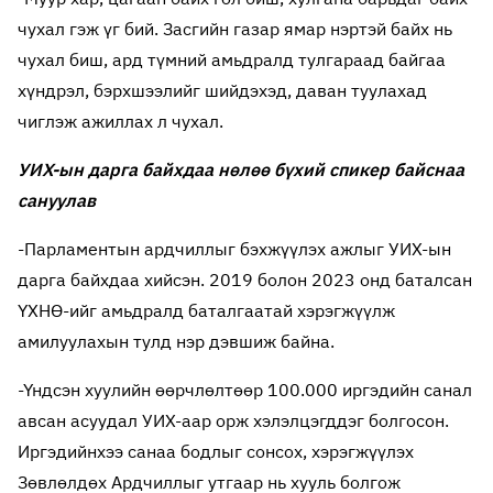
чухал гэж үг бий. Засгийн газар ямар нэртэй байх нь
чухал биш, ард түмний амьдралд тулгараад байгаа
хүндрэл, бэрхшээлийг шийдэхэд, даван туулахад
чиглэж ажиллах л чухал.
УИХ-ын дарга байхдаа нөлөө бүхий спикер байснаа
сануулав
-Парламентын ардчиллыг бэхжүүлэх ажлыг УИХ-ын
дарга байхдаа хийсэн. 2019 болон 2023 онд баталсан
ҮХНӨ-ийг амьдралд баталгаатай хэрэгжүүлж
амилуулахын тулд нэр дэвшиж байна.
-Үндсэн хуулийн өөрчлөлтөөр 100.000 иргэдийн санал
авсан асуудал УИХ-аар орж хэлэлцэгддэг болгосон.
Иргэдийнхээ санаа бодлыг сонсох, хэрэгжүүлэх
Зөвлөлдөх Ардчиллыг утгаар нь хууль болгож