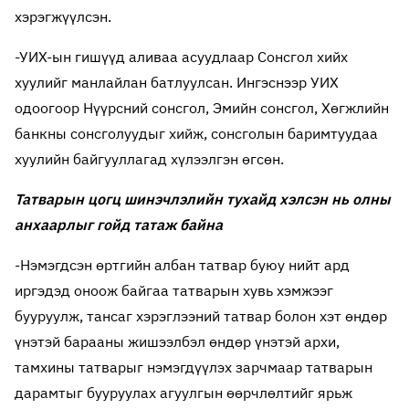
хэрэгжүүлсэн.
-УИХ-ын гишүүд аливаа асуудлаар Сонсгол хийх
хуулийг манлайлан батлуулсан. Ингэснээр УИХ
одоогоор Нүүрсний сонсгол, Эмийн сонсгол, Хөгжлийн
банкны сонсголуудыг хийж, сонсголын баримтуудаа
хуулийн байгууллагад хүлээлгэн өгсөн.
Татварын цогц шинэчлэлийн тухайд хэлсэн нь олны
анхаарлыг гойд татаж байна
-Нэмэгдсэн өртгийн албан татвар буюу нийт ард
иргэдэд оноож байгаа татварын хувь хэмжээг
бууруулж, тансаг хэрэглээний татвар болон хэт өндөр
үнэтэй барааны жишээлбэл өндөр үнэтэй архи,
тамхины татварыг нэмэгдүүлэх зарчмаар татварын
дарамтыг бууруулах агуулгын өөрчлөлтийг ярьж