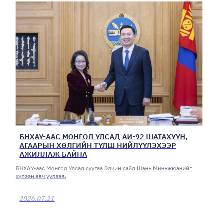
БНХАУ-ААС МОНГОЛ УЛСАД АИ-92 ШАТАХУУН,
АГААРЫН ХӨЛГИЙН ТҮЛШ НИЙЛҮҮЛЭХЭЭР
АЖИЛЛАЖ БАЙНА
БНХАУ-аас Монгол Улсад суугаа Элчин сайд Шэнь Миньжюанийг
хүлээн авч уулзав.
2026.07.21