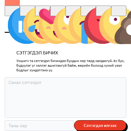
СЭТГЭГДЭЛ БИЧИХ
Уншигч та сэтгэгдэл бичихдээ бусдын нэр төрд халдахгүй, ёс бус,
бүдүүлэг үг хэллэг ашиглахгүй байж, өөрийн болоод хүний үзэл
бодлыг хүндэтгэнэ үү.
Сэтгэгдэл илгээх