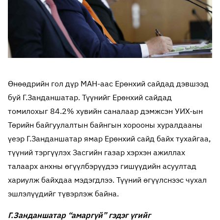
Өнөөдрийн гол дүр МАН-аас Ерөнхий сайдад дэвшээд
буй Г.Занданшатар. Түүнийг Ерөнхий сайдад
томилохыг 84.2% хувийн саналаар дэмжсэн УИХ-ын
Төрийн байгуулалтын байнгын хорооны хуралдааны
үеэр Г.Занданшатар ямар Ерөнхий сайд байх тухайгаа,
түүний тэргүүлэх Засгийн газар хэрхэн ажиллах
талаарх анхны өгүүлбэрүүдээ гишүүдийн асуултад
хариулж байхдаа мэдэгдлээ. Түүний өгүүлснээс чухал
эшлэлүүдийг түвэрлэж байна.
Г.Занданшатар “амаргүй” гэдэг үгийг