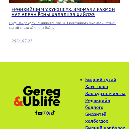
ЕРӨНХИЙЛӨГЧ У.ХҮРЭЛСҮХ, ЭМОМАЛИ РАХМОН
НАР АЛБАН ЁСНЫ ХЭЛЭЛЦЭЭ ХИЙЛЭЭ
Бүгд Найрамдах Тажикистан Улсын Ерөнхийлөгч Эмомали Рахмон
манай улсад айлчилж байна.
2026.07.21
Бидний тухай
Хамт олон
Зар сурталчилгаа
Редакцийн
бодлого
Бидэнтэй
холбогдох
Бидний нэг болох