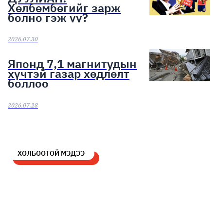
Хөлбөмбөгийг зарж
болно гэж үү?
2026.07.30
Японд 7,1 магнитудын
хүчтэй газар хөдлөлт
боллоо
2026.07.28
ХОЛБООТОЙ МЭДЭЭ