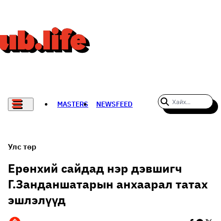
MASTERS
NEWSFEED
#WOMENWHODARE
СПОРТ
Улс төр
ХӨЛБӨМБӨГ
Ерөнхий сайдад нэр дэвшигч
Г.Занданшатарын анхаарал татах
THE NEW YORK TIMES
эшлэлүүд
НАДАД НЭГ САНАЛ БАЙНА