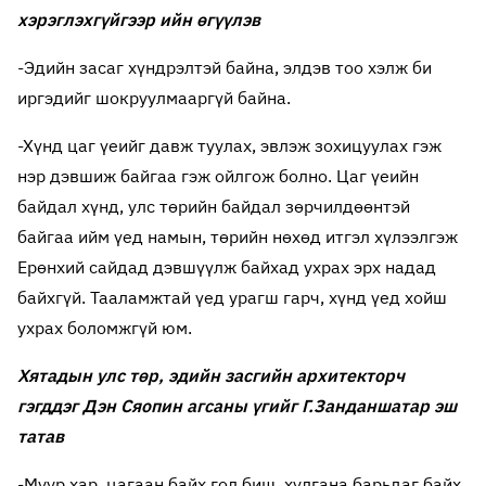
хэрэглэхгүйгээр ийн өгүүлэв
-Эдийн засаг хүндрэлтэй байна, элдэв тоо хэлж би
иргэдийг шокруулмааргүй байна.
-Хүнд цаг үеийг давж туулах, эвлэж зохицуулах гэж
нэр дэвшиж байгаа гэж ойлгож болно. Цаг үеийн
байдал хүнд, улс төрийн байдал зөрчилдөөнтэй
байгаа ийм үед намын, төрийн нөхөд итгэл хүлээлгэж
Ерөнхий сайдад дэвшүүлж байхад ухрах эрх надад
байхгүй. Тааламжтай үед урагш гарч, хүнд үед хойш
ухрах боломжгүй юм.
Хятадын улс төр, эдийн засгийн архитекторч
гэгддэг Дэн Сяопин агсаны үгийг Г.Занданшатар эш
татав
-Муур хар, цагаан байх гол биш, хулгана барьдаг байх