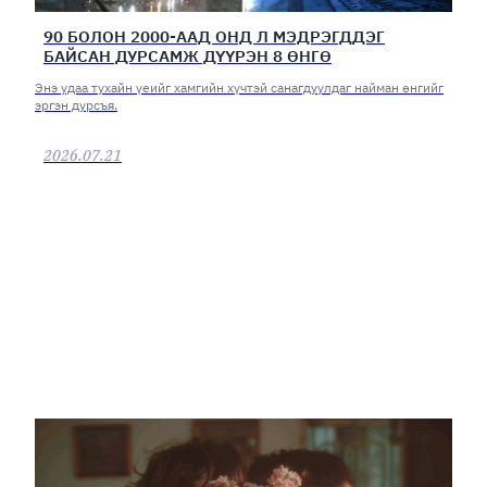
90 БОЛОН 2000-ААД ОНД Л МЭДРЭГДДЭГ
БАЙСАН ДУРСАМЖ ДҮҮРЭН 8 ӨНГӨ
Энэ удаа тухайн үеийг хамгийн хүчтэй санагдуулдаг найман өнгийг
эргэн дурсъя.
2026.07.21