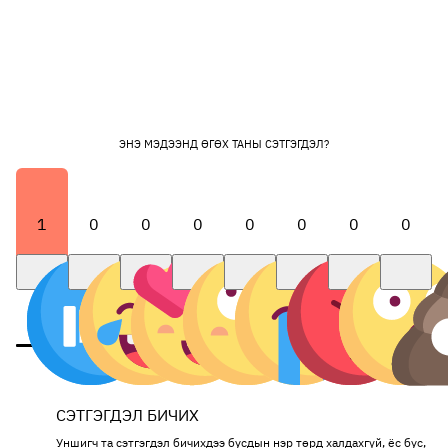
ЭНЭ МЭДЭЭНД ӨГӨХ ТАНЫ СЭТГЭГДЭЛ?
1
0
0
0
0
0
0
0
СЭТГЭГДЭЛ БИЧИХ
Уншигч та сэтгэгдэл бичихдээ бусдын нэр төрд халдахгүй, ёс бус,