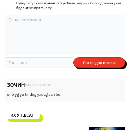
бүдүүлэг үг хэллэг ашиглахгүй байж, өөрийн болоод хүний үзэл
бодлыг хүндэтгэнэ үү.
Сэтгэгдэл илгээх
ЗОЧИН
47.128.232.32
ene yg yu hiideg yadag san be
ИХ УНШСАН