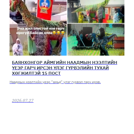
БАЯНХОНГОР АЙМГИЙН НААДМЫН НЭЭЛТИЙН
ҮЕЭР ГАРЧ ИРСЭН ҮЛЭГ ГҮРВЭЛИЙН ТУХАЙ
ХӨГЖИЛТЭЙ 15 ПОСТ
Наадмын нээлтийн үеэр “амьд“ үлэг гүрвэл гарч ирэв.
2026.07.27