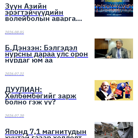
Зүүн Азийн
эрэгтэйчүүдийн
волейболын аварга
шалгаруулах тэмцээн
эхэллээ
2026.08.05
Б.Дэнзэн: Бэлгэдэл
нурсны дараа улс орон
нурдаг юм аа
2026.07.31
ДУУЛИАН:
Хөлбөмбөгийг зарж
болно гэж үү?
2026.07.30
Японд 7,1 магнитудын
хүчтэй газар хөдлөлт