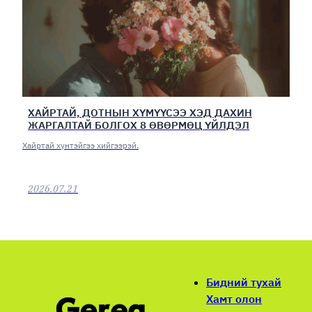
ХАЙРТАЙ, ДОТНЫН ХҮМҮҮСЭЭ ХЭД ДАХИН
ЖАРГАЛТАЙ БОЛГОХ 8 ӨВӨРМӨЦ ҮЙЛДЭЛ
Хайртай хүнтэйгээ хийгээрэй.
2026.07.21
Бидний тухай
Хамт олон