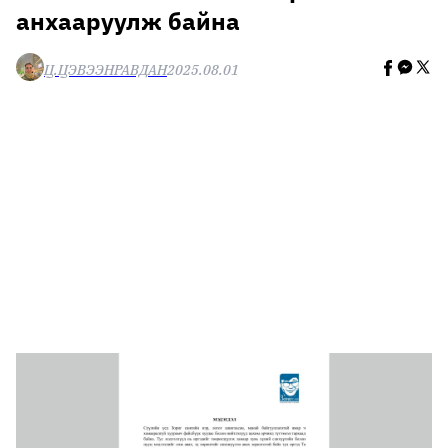
анхааруулж байна
🥇 ПАРИС - 2024
Ц.ЦЭВЭЭНРАВДАН
2025.08.01
МИЛЛЕНИАЛ
АЛИСАГИЙН БУЛАН