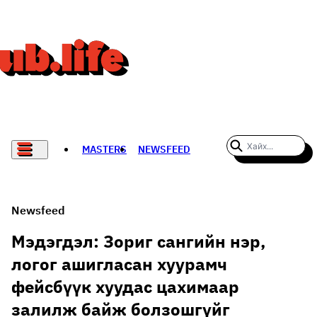
MASTERS
NEWSFEED
#WOMENWHODARE
СПОРТ
Newsfeed
ХӨЛБӨМБӨГ
Мэдэгдэл: Зориг сангийн нэр,
логог ашигласан хуурамч
THE NEW YORK TIMES
фейсбүүк хуудас цахимаар
НАДАД НЭГ САНАЛ БАЙНА
залилж байж болзошгүйг