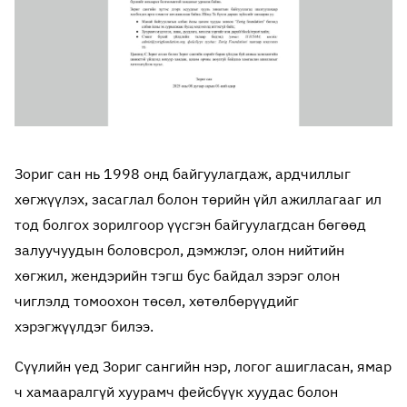
Зориг сан нь 1998 онд байгуулагдаж, ардчиллыг
хөгжүүлэх, засаглал болон төрийн үйл ажиллагааг ил
тод болгох зорилгоор үүсгэн байгуулагдсан бөгөөд
залуучуудын боловсрол, дэмжлэг, олон нийтийн
хөгжил, жендэрийн тэгш бус байдал зэрэг олон
чиглэлд томоохон төсөл, хөтөлбөрүүдийг
хэрэгжүүлдэг билээ.
Сүүлийн үед Зориг сангийн нэр, логог ашигласан, ямар
ч хамааралгүй хуурамч фейсбүүк хуудас болон