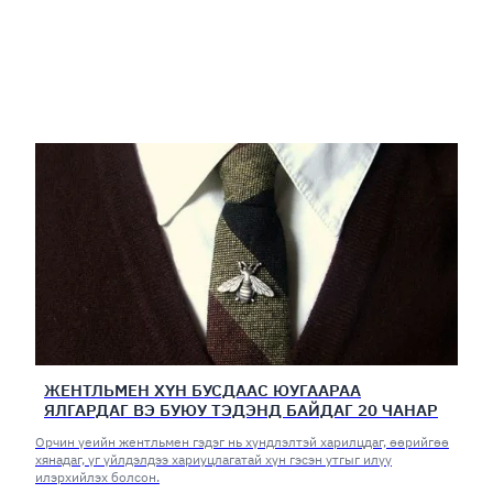
ЖЕНТЛЬМЕН ХҮН БУСДААС ЮУГААРАА
ЯЛГАРДАГ ВЭ БУЮУ ТЭДЭНД БАЙДАГ 20 ЧАНАР
Орчин үеийн жентльмен гэдэг нь хүндлэлтэй харилцдаг, өөрийгөө
хянадаг, үг үйлдэлдээ хариуцлагатай хүн гэсэн утгыг илүү
илэрхийлэх болсон.