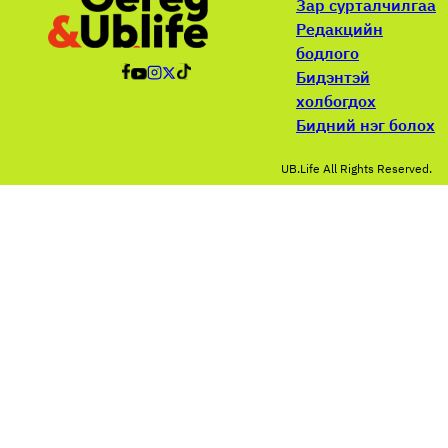
Зар сурталчилгаа
Редакцийн
бодлого
Бидэнтэй
холбогдох
Бидний нэг болох
UB.Life All Rights Reserved.