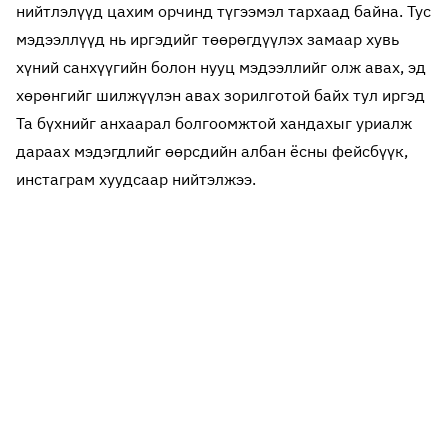
нийтлэлүүд цахим орчинд түгээмэл тархаад байна. Тус
мэдээллүүд нь иргэдийг төөрөгдүүлэх замаар хувь
хүний санхүүгийн болон нууц мэдээллийг олж авах, эд
хөрөнгийг шилжүүлэн авах зорилготой байх тул иргэд
Та бүхнийг анхаарал болгоомжтой хандахыг уриалж
дараах мэдэгдлийг өөрсдийн албан ёсны фейсбүүк,
инстаграм хуудсаар нийтэлжээ.