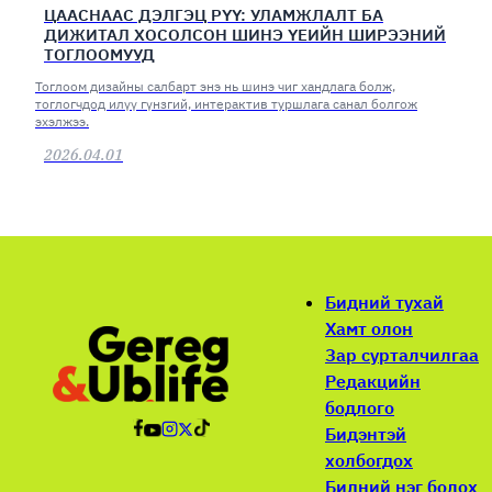
ЦААСНААС ДЭЛГЭЦ РҮҮ: УЛАМЖЛАЛТ БА
ДИЖИТАЛ ХОСОЛСОН ШИНЭ ҮЕИЙН ШИРЭЭНИЙ
ТОГЛООМУУД
Тоглоом дизайны салбарт энэ нь шинэ чиг хандлага болж,
тоглогчдод илүү гүнзгий, интерактив туршлага санал болгож
эхэлжээ.
2026.04.01
Бидний тухай
Хамт олон
Зар сурталчилгаа
Редакцийн
бодлого
Бидэнтэй
холбогдох
Бидний нэг болох