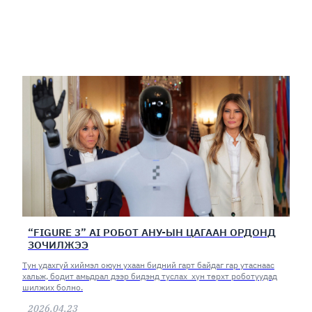
“FIGURE 3” AI РОБОТ АНУ-ЫН ЦАГААН ОРДОНД
ЗОЧИЛЖЭЭ
Тун удахгүй хиймэл оюун ухаан бидний гарт байдаг гар утаснаас
хальж, бодит амьдрал дээр бидэнд туслах хүн төрхт роботуудад
шилжих болно.
2026.04.23