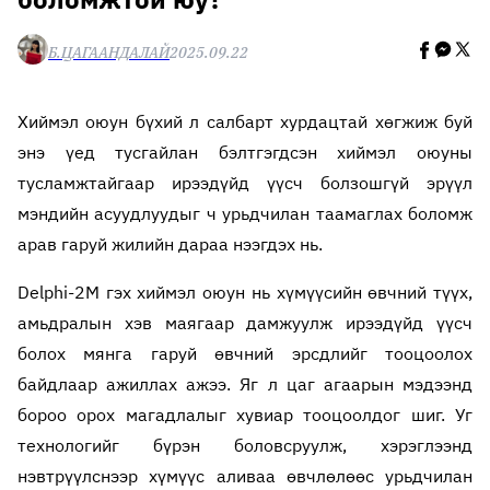
Б.ЦАГААНДАЛАЙ
2025.09.22
Хиймэл оюун бүхий л салбарт хурдацтай хөгжиж буй
энэ үед тусгайлан бэлтгэгдсэн хиймэл оюуны
тусламжтайгаар ирээдүйд үүсч болзошгүй эрүүл
мэндийн асуудлуудыг ч урьдчилан таамаглах боломж
арав гаруй жилийн дараа нээгдэх нь.
Delphi-2M гэх хиймэл оюун нь хүмүүсийн өвчний түүх,
амьдралын хэв маягаар дамжуулж ирээдүйд үүсч
болох мянга гаруй өвчний эрсдлийг тооцоолох
байдлаар ажиллах ажээ. Яг л цаг агаарын мэдээнд
бороо орох магадлалыг хувиар тооцоолдог шиг. Уг
технологийг бүрэн боловсруулж, хэрэглээнд
нэвтрүүлснээр хүмүүс аливаа өвчлөлөөс урьдчилан