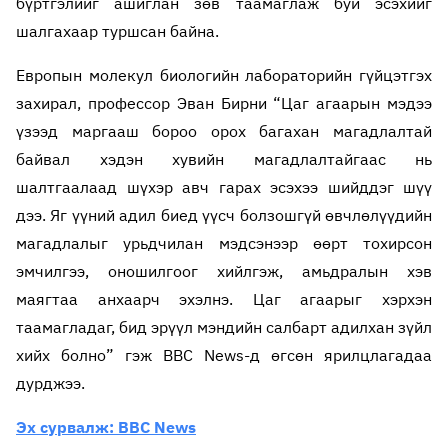
бүртгэлийг ашиглан зөв таамаглаж буй эсэхийг
шалгахаар туршсан байна.
Европын молекул биологийн лабораторийн гүйцэтгэх
захирал, профессор Эван Бирни “Цаг агаарын мэдээ
үзээд маргааш бороо орох багахан магадлалтай
байвал хэдэн хувийн магадлалтайгаас нь
шалтгаалаад шүхэр авч гарах эсэхээ шийддэг шүү
дээ. Яг үүний адил биед үүсч болзошгүй өвчлөлүүдийн
магадлалыг урьдчилан мэдсэнээр өөрт тохирсон
эмчилгээ, оношилгоог хийлгэж, амьдралын хэв
маягтаа анхаарч эхэлнэ. Цаг агаарыг хэрхэн
таамагладаг, бид эрүүл мэндийн салбарт адилхан зүйл
хийх болно” гэж BBC News-д өгсөн ярилцлагадаа
дурджээ.
Эх сурвалж: BBC News