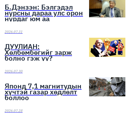
Б.Дэнзэн: Бэлгэдэл
нурсны дараа улс орон
нурдаг юм аа
2026.07.31
ДУУЛИАН:
Хөлбөмбөгийг зарж
болно гэж үү?
2026.07.30
Японд 7,1 магнитудын
хүчтэй газар хөдлөлт
боллоо
2026.07.28