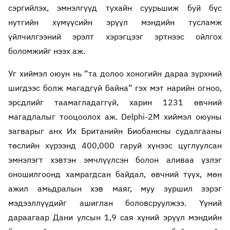
сэргийлэх, эмнэлгүүд тухайн суурьшиж буй бүс
нутгийн хүмүүсийн эрүүл мэндийн тусламж
үйлчилгээний эрэлт хэрэгцээг эртнээс ойлгох
боломжийг нээх аж.
Уг хиймэл оюун нь “та долоо хоногийн дараа зүрхний
шигдээс болж магадгүй байна” гэх мэт нарийн огноо,
эрсдлийг таамагладаггүй, харин 1231 өвчний
магадлалыг тооцоолох аж. Delphi-2M хиймэл оюуны
загварыг анх Их Британийн Биобанкны судалгааны
төслийн хүрээнд 400,000 гаруй хүнээс цуглуулсан
эмнэлэгт хэвтэн эмчлүүлсэн болон аливаа үзлэг
оношилгоонд хамрагдсан байдал, өвчний түүх, мөн
ажил амьдралын хэв маяг, муу зуршил зэрэг
мэдээллүүдийг ашиглан боловсруулжээ. Үүний
дараагаар Дани улсын 1,9 сая хүний эрүүл мэндийн