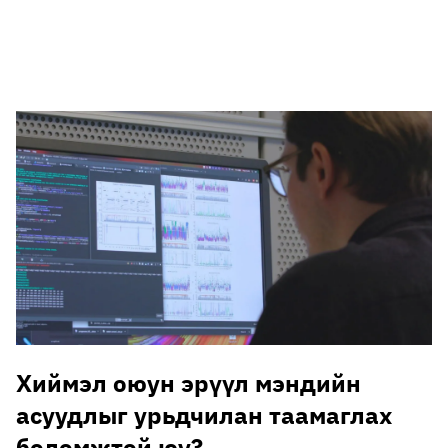
🥇 ПАРИС - 2024
МИЛЛЕНИАЛ
АЛИСАГИЙН БУЛАН
Хиймэл оюун эрүүл мэндийн
асуудлыг урьдчилан таамаглах
боломжтой юу?