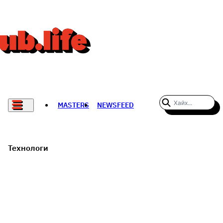
MASTERS
NEWSFEED
#WOMENWHODARE
СПОРТ
Технологи
ХӨЛБӨМБӨГ
THE NEW YORK TIMES
НАДАД НЭГ САНАЛ БАЙНА