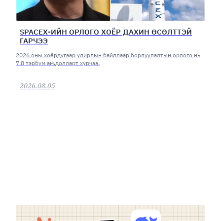
SPACEX-ИЙН ОРЛОГО ХОЁР ДАХИН ӨСӨЛТТЭЙ
ГАРЧЭЭ
2026 оны хоёрдугаар улирлын байдлаар борлуулалтын орлого нь
7.8 тэрбум ам.долларт хүрчээ.
2026.08.05