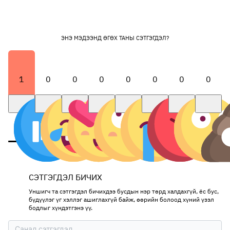
ЭНЭ МЭДЭЭНД ӨГӨХ ТАНЫ СЭТГЭГДЭЛ?
1
0
0
0
0
0
0
0
СЭТГЭГДЭЛ БИЧИХ
Уншигч та сэтгэгдэл бичихдээ бусдын нэр төрд халдахгүй, ёс бус,
бүдүүлэг үг хэллэг ашиглахгүй байж, өөрийн болоод хүний үзэл
бодлыг хүндэтгэнэ үү.