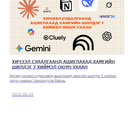
ХИЧЭЭЛ СУДАЛГААНД АШИГЛАХАД ХАМГИЙН
ШИЛДЭГ 7 ХИЙМЭЛ ОЮУН УХААН
Ингээд хичээл судалгаанд ашиглахад хамгийн шилдэг 7 хиймэл
оюун ухааныг танилцуулж байна.
2026.06.04