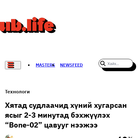
MASTERS
NEWSFEED
#WOMENWHODARE
СПОРТ
Технологи
ХӨЛБӨМБӨГ
Хятад судлаачид хүний хугарсан
ясыг 2-3 минутад бэхжүүлэх
THE NEW YORK TIMES
“Bone-02” цавууг нээжээ
НАДАД НЭГ САНАЛ БАЙНА