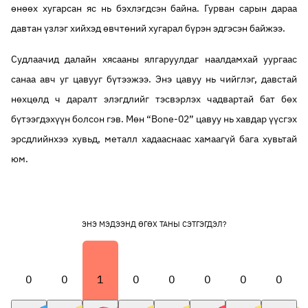
өнөөх хугарсан яс нь бэхлэгдсэн байна. Гурван сарын дараа
давтан үзлэг хийхэд өвчтөний хугарал бүрэн эдгэсэн байжээ.
Судлаачид далайн хясааны ялгаруулдаг наалдамхай уургаас
санаа авч уг цавууг бүтээжээ. Энэ цавуу нь чийглэг, давстай
нөхцөлд ч даралт элэгдлийг тэсвэрлэх чадвартай бат бөх
бүтээгдэхүүн болсон гэв. Мөн “Bone-02” цавуу нь хавдар үүсгэх
эрсдлийнхээ хувьд, металл хадааснаас хамаагүй бага хувьтай
юм.
ЭНЭ МЭДЭЭНД ӨГӨХ ТАНЫ СЭТГЭГДЭЛ?
0
0
1
0
0
0
0
0