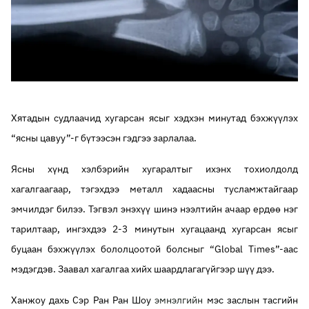
Хятадын судлаачид хугарсан ясыг хэдхэн минутад бэхжүүлэх
“ясны цавуу”-г бүтээсэн гэдгээ зарлалаа.
Ясны хүнд хэлбэрийн хугаралтыг ихэнх тохиолдолд
хагалгаагаар, тэгэхдээ металл хадаасны тусламжтайгаар
эмчилдэг билээ. Тэгвэл энэхүү шинэ нээлтийн ачаар ердөө нэг
тарилтаар, ингэхдээ 2-3 минутын хугацаанд хугарсан ясыг
буцаан бэхжүүлэх бололцоотой болсныг “Global Times”-аас
мэдэгдэв. Заавал хагалгаа хийх шаардлагагүйгээр шүү дээ.
Ханжоу дахь Сэр Ран Ран Шоу
эмнэлгийн
мэс заслын тасгийн