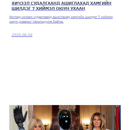
ХИЧЭЭЛ СУДАЛГААНД АШИГЛАХАД ХАМГИЙН
ШИЛДЭГ 7 ХИЙМЭЛ ОЮУН УХААН
Ингээд хичээл судалгаанд ашиглахад хамгийн шилдэг 7 хиймэл
оюун ухааныг танилцуулж байна.
2026.06.04