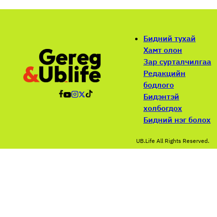
Бидний тухай
Хамт олон
Зар сурталчилгаа
Редакцийн
бодлого
Бидэнтэй
холбогдох
Бидний нэг болох
UB.Life All Rights Reserved.