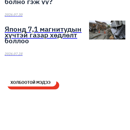
болно гэж үү?
2026.07.30
Японд 7,1 магнитудын
хүчтэй газар хөдлөлт
боллоо
2026.07.28
ХОЛБООТОЙ МЭДЭЭ