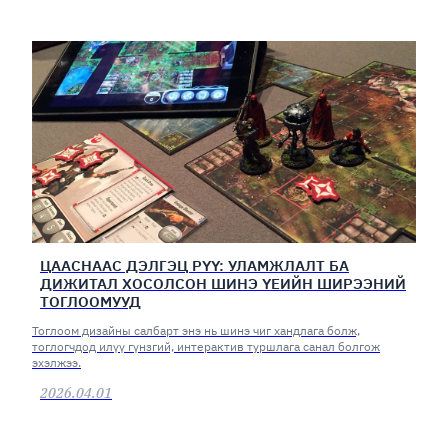
ЦААСНААС ДЭЛГЭЦ РҮҮ: УЛАМЖЛАЛТ БА
ДИЖИТАЛ ХОСОЛСОН ШИНЭ ҮЕИЙН ШИРЭЭНИЙ
ТОГЛООМУУД
Тоглоом дизайны салбарт энэ нь шинэ чиг хандлага болж,
тоглогчдод илүү гүнзгий, интерактив туршлага санал болгож
эхэлжээ.
2026.04.01