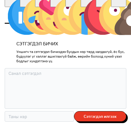
СЭТГЭГДЭЛ БИЧИХ
Уншигч та сэтгэгдэл бичихдээ бусдын нэр төрд халдахгүй, ёс бус,
бүдүүлэг үг хэллэг ашиглахгүй байж, өөрийн болоод хүний үзэл
бодлыг хүндэтгэнэ үү.
Сэтгэгдэл илгээх