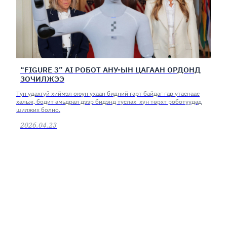
“FIGURE 3” AI РОБОТ АНУ-ЫН ЦАГААН ОРДОНД
ЗОЧИЛЖЭЭ
Тун удахгүй хиймэл оюун ухаан бидний гарт байдаг гар утаснаас
хальж, бодит амьдрал дээр бидэнд туслах хүн төрхт роботуудад
шилжих болно.
2026.04.23