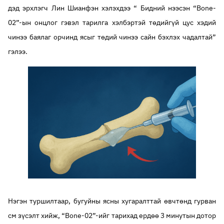
дэд эрхлэгч Лин Шианфэн хэлэхдээ “ Бидний нээсэн “Bone-
02”-ын онцлог гэвэл тарилга хэлбэртэй төдийгүй цус хэдий
чинээ баялаг орчинд ясыг төдий чинээ сайн бэхлэх чадалтай”
гэлээ.
Нэгэн туршилтаар, бугуйны ясны хугаралттай өвчтөнд гурван
см зүсэлт хийж, “Bone-02”-ийг тарихад ердөө 3 минутын дотор