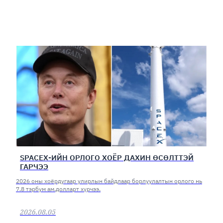
SPACEX-ИЙН ОРЛОГО ХОЁР ДАХИН ӨСӨЛТТЭЙ
ГАРЧЭЭ
2026 оны хоёрдугаар улирлын байдлаар борлуулалтын орлого нь
7.8 тэрбум ам.долларт хүрчээ.
2026.08.05