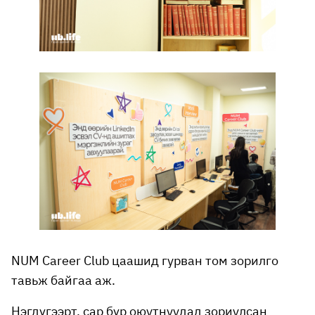
NUM Career Club цаашид гурван том зорилго
тавьж байгаа аж.
Нэгдүгээрт, сар бүр оюутнуудад зориулсан