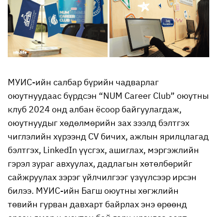
МУИС-ийн салбар бүрийн чадварлаг
оюутнуудаас бүрдсэн “NUM Career Club” оюутны
клуб 2024 онд албан ёсоор байгуулагдаж,
оюутнуудыг хөдөлмөрийн зах зээлд бэлтгэх
чиглэлийн хүрээнд CV бичих, ажлын ярилцлагад
бэлтгэх, LinkedIn үүсгэх, ашиглах, мэргэжлийн
гэрэл зураг авхуулах, дадлагын хөтөлбөрийг
сайжруулах зэрэг үйлчилгээг үзүүлсээр ирсэн
билээ. МУИС-ийн Багш оюутны хөгжлийн
төвийн гурван давхарт байрлах энэ өрөөнд