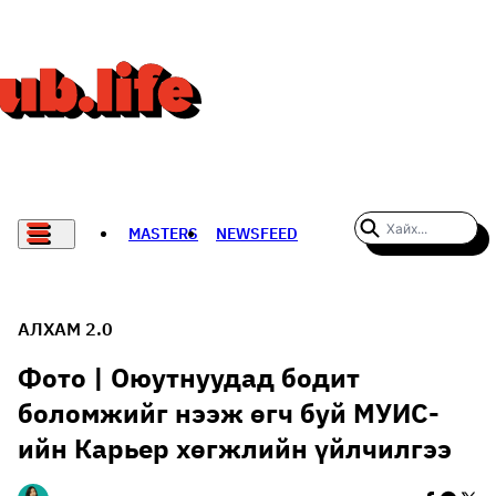
MASTERS
NEWSFEED
#WOMENWHODARE
СПОРТ
АЛХАМ 2.0
ХӨЛБӨМБӨГ
Фото | Оюутнуудад бодит
боломжийг нээж өгч буй МУИС-
THE NEW YORK TIMES
ийн Карьер хөгжлийн үйлчилгээ
НАДАД НЭГ САНАЛ БАЙНА