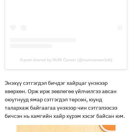
A post shared by NUM Career (@numcareerclub)
Энэхүү сэтгэгдэл бичдэг хайрцаг үнэхээр
хөөрхөн. Орж ирж зөвлөгөө үйлчилгээ авсан
оюутнууд ямар сэтгэгдэл төрсөн, юунд
талархаж байгаагаа үнэхээр чин сэтгэлээсээ
бичсэн нь хамгийн хайр хүрэм хэсэг байсан юм.