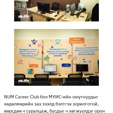
NUM Career Club бол МУИС-ийн оюутнуудыг
хөдөлмөрийн зах зээлд бэлтгэх зорилготой,
өөрсдөө ч суралцаж, бусдыг ч хөгжүүлдэг орон