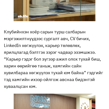
Клубийнхэн хоёр сарын турш салбарын
мэргэжилтнүүдээс сургалт авч, CV бичих,
LinkedIn хөгжүүлэх, карьер төлөвлөх,
ярилцлагад бэлтгэх зэрэг чадвар эзэмшжээ.
“Карьер гэдэг бол зүгээр ажил олох тухай биш,
харин өөрийгөө таньж, хамгийн сайн
хувилбараа хөгжүүлэх тухай юм байна” гэдгийг
тэд хамгийн ихээр ойлгож авснаа бидэнтэй
хуваалцсан юм.