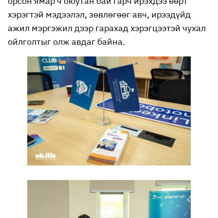
орсон ямар ч оюутан бай гарч ирэхдээ өөрт
хэрэгтэй мэдээлэл, зөвлөгөөг авч, ирээдүйд
ажил мэргэжил дээр гарахад хэрэгцээтэй чухал
ойлголтыг олж авдаг байна.