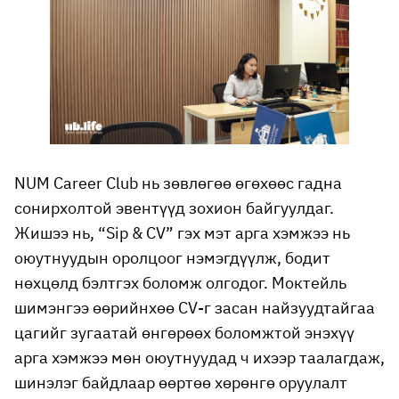
NUM Career Club нь зөвлөгөө өгөхөөс гадна
сонирхолтой эвентүүд зохион байгуулдаг.
Жишээ нь, “Sip & CV” гэх мэт арга хэмжээ нь
оюутнуудын оролцоог нэмэгдүүлж, бодит
нөхцөлд бэлтгэх боломж олгодог. Моктейль
шимэнгээ өөрийнхөө CV-г засан найзуудтайгаа
цагийг зугаатай өнгөрөөх боломжтой энэхүү
арга хэмжээ мөн оюутнуудад ч ихээр таалагдаж,
шинэлэг байдлаар өөртөө хөрөнгө оруулалт