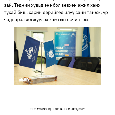
зай. Тэдний хувьд энэ бол зөвхөн ажил хайх
тухай биш, харин өөрийгөө илүү сайн таньж, ур
чадвараа хөгжүүлэх хамтын орчин юм.
ЭНЭ МЭДЭЭНД ӨГӨХ ТАНЫ СЭТГЭГДЭЛ?