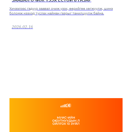
Хичээлээс гадуур заавал очиж үзэх, өөрийгөө хөгжүүлж, шинэ
боломж нээхэд туслах найман газрыг танилцуулж байна.
2026.02.16