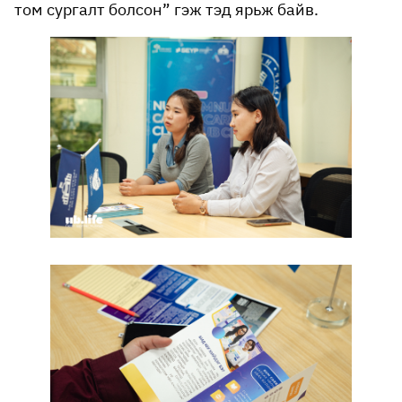
том сургалт болсон” гэж тэд ярьж байв.