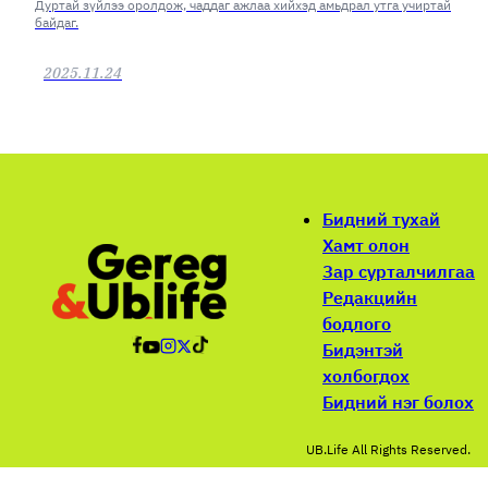
Дуртай зүйлээ оролдож, чаддаг ажлаа хийхэд амьдрал утга учиртай
байдаг.
2025.11.24
Бидний тухай
Хамт олон
Зар сурталчилгаа
Редакцийн
бодлого
Бидэнтэй
холбогдох
Бидний нэг болох
UB.Life All Rights Reserved.