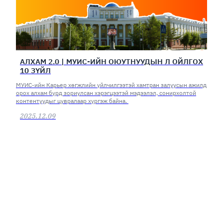
АЛХАМ 2.0 | МУИС-ИЙН ОЮУТНУУДЫН Л ОЙЛГОХ
10 ЗҮЙЛ
МУИС-ийн Карьер хөгжлийн үйлчилгээтэй хамтран залуусын ажилд
орох алхам бүрд зориулсан хэрэгцээтэй мэдээлэл, сонирхолтой
контентуудыг цувралаар хүргэж байна.
2025.12.09