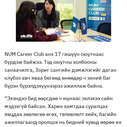
NUM Career Club анх 17 гишүүн оюутнаас
бүрдэж байжээ. Тэд оюутны холбооны
санаачилга, Зориг сангийн дэмжлэгийг даган
клубээ авч яваа бөгөөд өнөөдөр ч эхний баг
бүрэн бүрэлдэхүүнээрээ ажиллаж байна.
“Эхэндээ бид өөрсдөө ч юунаас эхлэхээ сайн
мэдэхгүй байсан. Харин хамтдаа суралцах
явцдаа зөвлөгөө өгөх, төлөвлөлт хийх, багийн
ажиллагаанд оролцох нь бидний хувьд өөрөө их