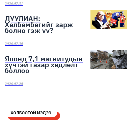
2026.07.31
ДУУЛИАН:
Хөлбөмбөгийг зарж
болно гэж үү?
2026.07.30
Японд 7,1 магнитудын
хүчтэй газар хөдлөлт
боллоо
2026.07.28
ХОЛБООТОЙ МЭДЭЭ