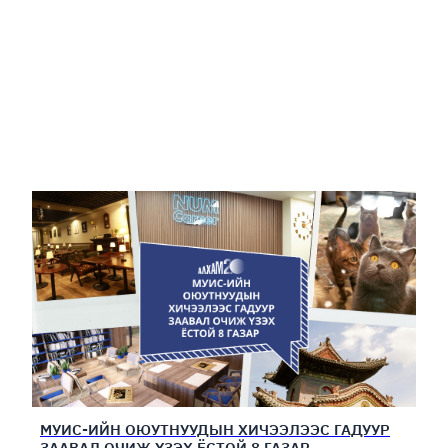
МУИС-ИЙН ОЮУТНУУДЫН ХИЧЭЭЛЭЭС ГАДУУР
ЗААВАЛ ОЧИЖ ҮЗЭХ ЁСТОЙ 8 ГАЗАР