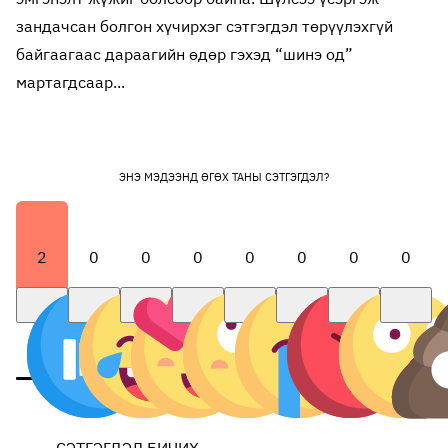
зандачсан болгон хүчирхэг сэтгэгдэл төрүүлэхгүй
байгаагаас дараагийн өдөр гэхэд “шинэ од”
мартагдсаар...
ЭНЭ МЭДЭЭНД ӨГӨХ ТАНЫ СЭТГЭГДЭЛ?
2
0
0
0
0
0
0
0