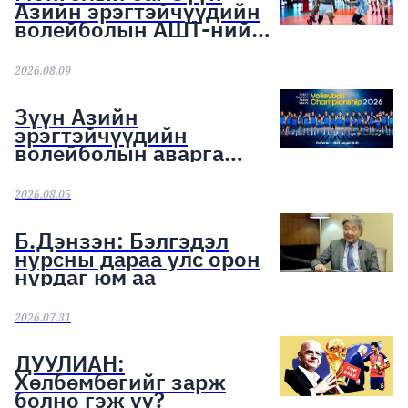
Азийн эрэгтэйчүүдийн
волейболын АШТ-ний
хүрэл медалийн эзэд
боллоо
2026.08.09
Зүүн Азийн
эрэгтэйчүүдийн
волейболын аварга
шалгаруулах тэмцээн
эхэллээ
2026.08.05
Б.Дэнзэн: Бэлгэдэл
нурсны дараа улс орон
нурдаг юм аа
2026.07.31
ДУУЛИАН:
Хөлбөмбөгийг зарж
болно гэж үү?