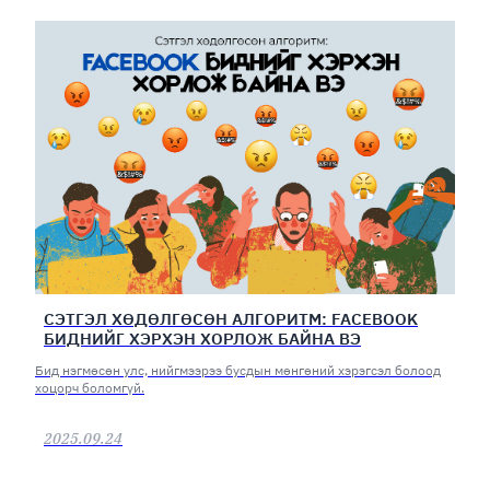
СЭТГЭЛ ХӨДӨЛГӨСӨН АЛГОРИТМ: FACEBOOK
БИДНИЙГ ХЭРХЭН ХОРЛОЖ БАЙНА ВЭ
Бид нэгмөсөн улс, нийгмээрээ бусдын мөнгөний хэрэгсэл болоод
хоцорч боломгүй.
2025.09.24