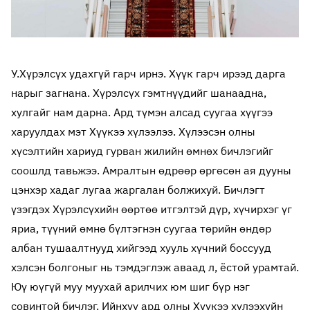
У.Хүрэлсүх удахгүй гарч ирнэ. Хүүк гарч ирээд дарга
нарыг загнана. Хүрэлсүх гэмтнүүдийг шанаадна,
хулгайг нам дарна. Ард түмэн алсад суугаа хүүгээ
харуулдах мэт Хүүкээ хүлээлээ. Хүлээсэн олны
хүсэлтийн хариуд гурван жилийн өмнөх бичлэгийг
соошлд тавьжээ. Амралтын өдрөөр өргөсөн ая дууны
цэнхэр хадаг лугаа жаргалан болжихуй. Бичлэгт
үзэгдэх Хүрэлсүхийн өөртөө итгэлтэй дүр, хүчирхэг үг
яриа, түүний өмнө бүлтэгнэн суугаа төрийн өндөр
албан тушаалтнууд хийгээд хууль хүчний боссууд
хэлсэн болгоныг нь тэмдэглэж аваад л, ёстой урамтай.
Юү юүгүй муу муухай арилчих юм шиг бүр нэг
совинтой бичлэг. Ийнхүү ард олны Хүүкээ хүлээхүйн