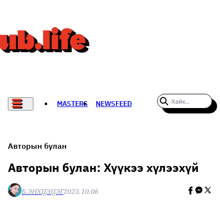
MASTERS
NEWSFEED
#WOMENWHODARE
СПОРТ
Авторын булан
ХӨЛБӨМБӨГ
Авторын булан: Хүүкээ хүлээхүй
THE NEW YORK TIMES
Б.ЭНХЦЭЦЭГ
2025.10.06
НАДАД НЭГ САНАЛ БАЙНА