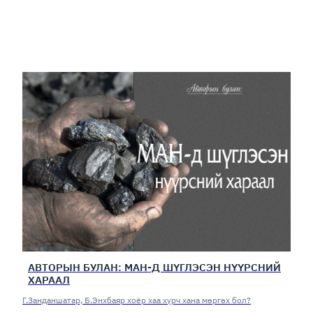
АВТОРЫН БУЛАН: МАН-Д ШҮГЛЭСЭН НҮҮРСНИЙ
ХАРААЛ
Г.Занданшатар, Б.Энхбаяр хоёр хаа хүрч хана мөргөх бол?