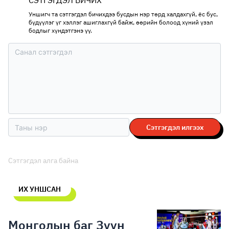
СЭТГЭГДЭЛ БИЧИХ
Уншигч та сэтгэгдэл бичихдээ бусдын нэр төрд халдахгүй, ёс бус,
бүдүүлэг үг хэллэг ашиглахгүй байж, өөрийн болоод хүний үзэл
бодлыг хүндэтгэнэ үү.
Сэтгэгдэл илгээх
Сэтгэгдэл алга байна
ИХ УНШСАН
Монголын баг Зүүн