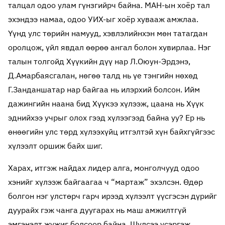
талцал одоо улам гүнзгийрч байна. МАН-ын хоёр тал
эхэндээ намаа, одоо УИХ-ыг хоёр хувааж амжлаа.
Үүнд улс төрийн намууд, хэвлэлийнхэн мөн татагдан
оролцож, үйл явдал өөрөө ангал болон хувирлаа. Нэг
талын толгойд Хүүкийн дүү нар Л.Оюун-Эрдэнэ,
Д.Амарбаясгалан, нөгөө талд нь үе тэнгийн нөхөд
Г.Занданшатар нар байгаа нь илэрхий болсон. Ийм
дажингийн наана бид Хүүкээ хүлээж, цаана нь Хүүк
эднийхээ учрыг олох гээд хүлээгээд байна уу? Ер нь
өнөөгийн улс төрд хүлээхүйц итгэлтэй хүн байхгүйгээс
хүлээлт оршиж байх шиг.
Харах, итгэж найдах лидер алга, монголчууд одоо
хэнийг хүлээж байгаагаа ч “мартаж” эхэлсэн. Өдөр
болгон нэг улстөрч гарч ирээд хүлээлт үүсгэсэн дүрийг
дуурайх гэж чанга дуугарах нь маш амжилтгүй
эмгэнэлт жүжиг болсоор байна. Шүлсээ үсэргэж