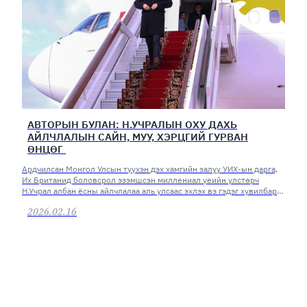
АВТОРЫН БУЛАН: Н.УЧРАЛЫН ОХУ ДАХЬ
АЙЛЧЛАЛЫН САЙН, МУУ, ХЭРЦГИЙ ГУРВАН
ӨНЦӨГ
Ардчилсан Монгол Улсын түүхэн дэх хамгийн залуу УИХ-ын дарга,
Их Британид боловсрол эзэмшсэн миллениал үеийн улстөрч
Н.Учрал албан ёсны айлчлалаа аль улсаас эхлэх вэ гэдэг хувилбар
бүрээрээ геополитикийн хувьд ил далд мессеж өгөхөөр л дөө
2026.02.16