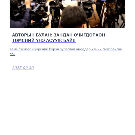
АВТОРЫН БУЛАН: ЗАНДАН ӨЧИГДӨРХӨН
ТӨМСНИЙ ҮНЭ АСУУЖ БАЙВ
Төмс гэснээс нүүрсний бүрэн зураглал өнөөдөр хэний гарт байгаа
вэ?
2025.09.30