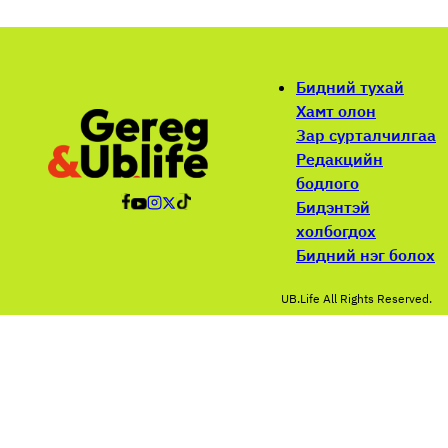
Бидний тухай
Хамт олон
Зар сурталчилгаа
Редакцийн
бодлого
Бидэнтэй
холбогдох
Бидний нэг болох
UB.Life All Rights Reserved.