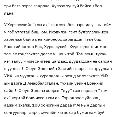
эрч бага зэрэг саарлаа. Хүлээх хүнгүй байсан бол
яана.
У.Хүрэлсүхийг “том ах” гэцгээх. Энэ нэршил уг нь тийм
ч гоё утгатай биш юм. Ихэвчлэн гэмт бүлэглэлийнхэн
хэрэглэж байгаа нь киноноос харагддаг. Гэвч бид
Ерөнхийлөгчөө Еөк, Хүрэлсүхийг Хүүк гэдэг шиг мөн
том ах гэцгээхдээ дасах ч шинжтэй. Том ахын тухай
нэг залуу мийм хийгээд цагдаад дуудагдсан нь саяхан
шүү дээ. Л.Оюун-Эрдэнийн Засгийн газрыг огцруулсан
УИХ-ын чуулганы хуралдааны эхэнд үг хэлэхдээ УИХ-
ын дарга Д.Амарбаясгалан, тухайн үеийн Ерөнхий
сайд Л.Оюун-Эрдэнэ хоёрыг “дүү” гэж нэрлээд “том
ах” нэртэй болчихсон юм аа. Тэр өдрөөс үйл явц
аажим эхэлж, 100 хоногийн дараа МАН-ын даргын
сонгуулиар гаарч, сүүлийн хагас сар бужигнаж буй