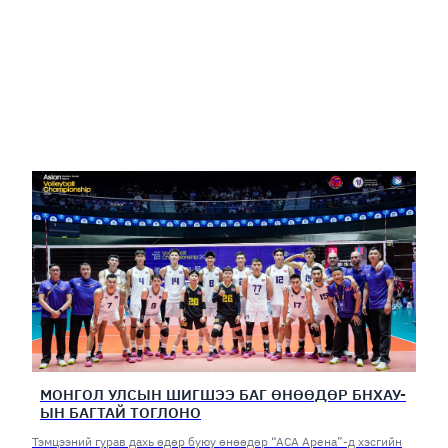
МОНГОЛ УЛСЫН ШИГШЭЭ БАГ ӨНӨӨДӨР БНХАУ-
ЫН БАГТАЙ ТОГЛОНО
Тэмцээний гурав дахь өдөр буюу өнөөдөр “АСА Арена”-д хэсгийн