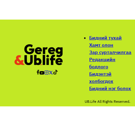
Бидний тухай
Хамт олон
Зар сурталчилгаа
Редакцийн
бодлого
Бидэнтэй
холбогдох
Бидний нэг болох
UB.Life All Rights Reserved.