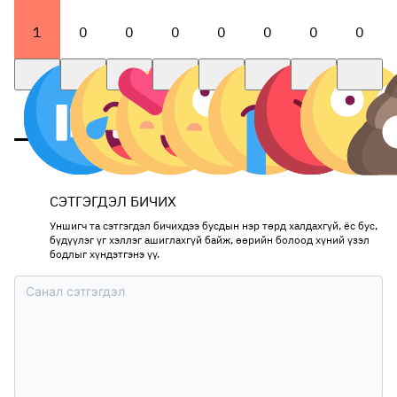
1
0
0
0
0
0
0
0
СЭТГЭГДЭЛ БИЧИХ
Уншигч та сэтгэгдэл бичихдээ бусдын нэр төрд халдахгүй, ёс бус,
бүдүүлэг үг хэллэг ашиглахгүй байж, өөрийн болоод хүний үзэл
бодлыг хүндэтгэнэ үү.