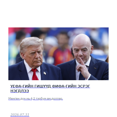
УЕФА-ГИЙН ГИШҮҮД ФИФА-ГИЙН ЭСРЭГ
НЭГДЛЭЭ
Мөнгөн дүн нь 4,2 тэрбум ам.доллар.
2026.07.31