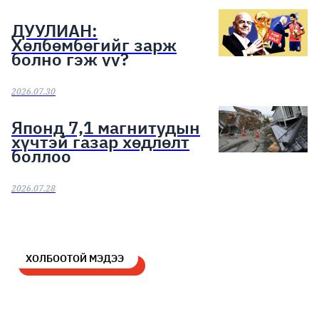
ДУУЛИАН:
Хөлбөмбөгийг зарж
болно гэж үү?
2026.07.30
Японд 7,1 магнитудын
хүчтэй газар хөдлөлт
боллоо
2026.07.28
ХОЛБООТОЙ МЭДЭЭ