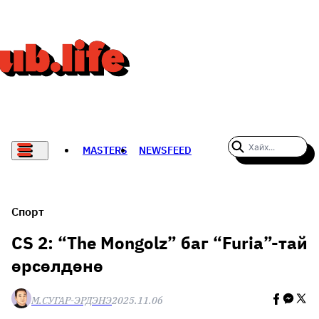
MASTERS
NEWSFEED
#WOMENWHODARE
СПОРТ
Спорт
ХӨЛБӨМБӨГ
CS 2: “The Mongolz” баг “Furia”-тай
өрсөлдөнө
THE NEW YORK TIMES
НАДАД НЭГ САНАЛ БАЙНА
М.СУГАР-ЭРДЭНЭ
2025.11.06