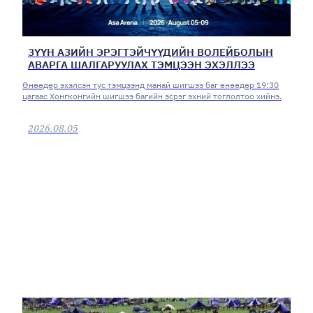
ЗҮҮН АЗИЙН ЭРЭГТЭЙЧҮҮДИЙН ВОЛЕЙБОЛЫН
АВАРГА ШАЛГАРУУЛАХ ТЭМЦЭЭН ЭХЭЛЛЭЭ
Өнөөдөр эхэлсэн тус тэмцээнд манай шигшээ баг өнөөдөр 19:30
цагаас Хонгконгийн шигшээ багийн эсрэг эхний тоглолтоо хийнэ.
2026.08.05