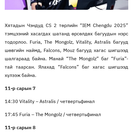
Хятадын Чэндуд CS 2 төрлийн “IEM Chengdu 2025”
тэмцээний хасагдах шатанд өрсөлдөх багуудын нэрс
тодорлоо. Furia, The Mongolz, Vitality, Astralis багууд
шөвгийн наймд, Falcons, Mouz багууд хагас шигшээд
шалгараад байна. Манай “The Mongolz” баг “Furia”-
тай таарсан. Ялахад “Falcons” баг хагас шигшээд
хүлээж байна.
11-р сарын 7
14:30 Vitality – Astralis / четвертьфинал
17:45 Furia – The Mongolz / четвертьфинал
11-р сарын 8