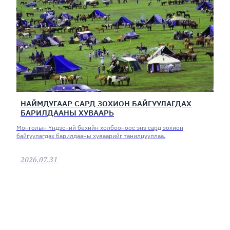
НАЙМДУГААР САРД ЗОХИОН БАЙГУУЛАГДАХ
БАРИЛДААНЫ ХУВААРЬ
Монголын Үндэсний бөхийн холбооноос энэ сард зохион
байгуулагдах барилдааны хуваарийг танилцууллаа.
2026.07.31