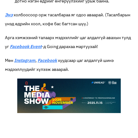
дотно нэгэн өдрийг өнгөрүүлэхийг урьж байна.
Энэ
холбоосоор орж тасалбараа яг одоо аваарай. (Тасалбарын
үнэд өдрийн хоол, кофе бас багтсан шүү.)
Арга хэмжээний талаарх мэдээллийг цаг алдалгүй авахын тулд
уг
Facebook Event
-д Going дарахаа мартуузай!
Мөн
Instagram
,
Facebook
хуудсаар цаг алдалгүй шинэ
мэдээллүүдийг хүлээж аваарай.