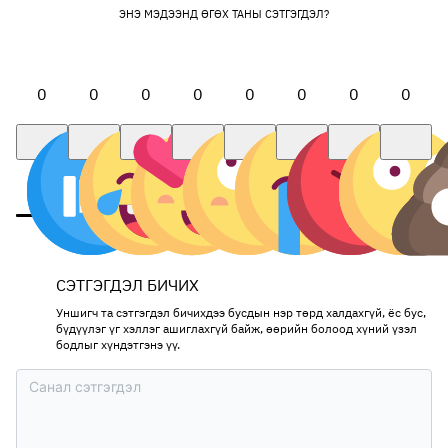
ЭНЭ МЭДЭЭНД ӨГӨХ ТАНЫ СЭТГЭГДЭЛ?
0
0
0
0
0
0
0
0
СЭТГЭГДЭЛ БИЧИХ
Уншигч та сэтгэгдэл бичихдээ бусдын нэр төрд халдахгүй, ёс бус,
бүдүүлэг үг хэллэг ашиглахгүй байж, өөрийн болоод хүний үзэл
бодлыг хүндэтгэнэ үү.