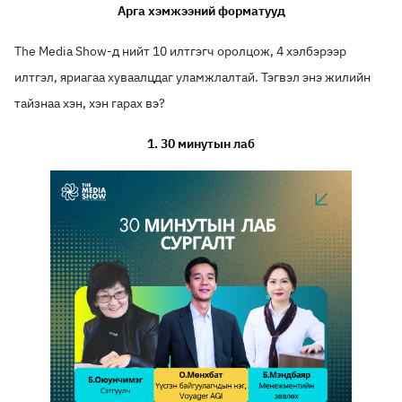
Арга хэмжээний форматууд
The Media Show-д нийт 10 илтгэгч оролцож, 4 хэлбэрээр
илтгэл, яриагаа хуваалцдаг уламжлалтай. Тэгвэл энэ жилийн
тайзнаа хэн, хэн гарах вэ?
1.
30 минутын лаб