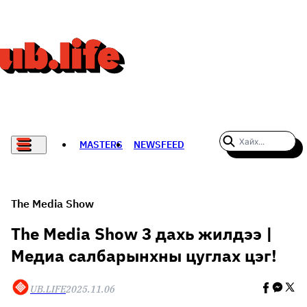
MASTERS
NEWSFEED
#WOMENWHODARE
СПОРТ
The Media Show
ХӨЛБӨМБӨГ
The Media Show 3 дахь жилдээ |
Медиа салбарынхны цуглах цэг!
THE NEW YORK TIMES
НАДАД НЭГ САНАЛ БАЙНА
UB.LIFE
2025.11.06