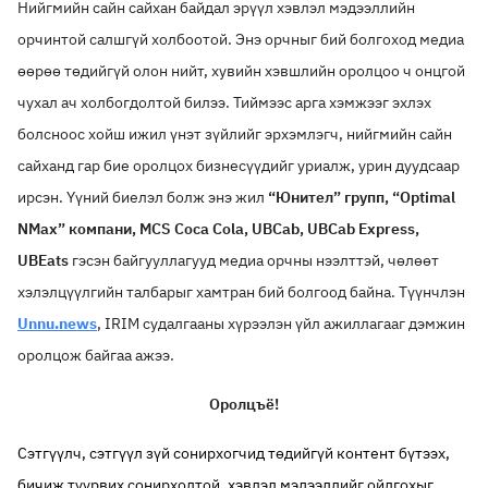
Нийгмийн сайн сайхан байдал эрүүл хэвлэл мэдээллийн
орчинтой салшгүй холбоотой. Энэ орчныг бий болгоход медиа
өөрөө төдийгүй олон нийт, хувийн хэвшлийн оролцоо ч онцгой
чухал ач холбогдолтой билээ. Тиймээс арга хэмжээг эхлэх
болсноос хойш ижил үнэт зүйлийг эрхэмлэгч, нийгмийн сайн
сайханд гар бие оролцох бизнесүүдийг уриалж, урин дуудсаар
ирсэн. Үүний биелэл болж энэ жил
“Юнител” групп, “Optimal
NMax” компани, MCS Coca Cola, UBCab, UBCab Express,
UBEats
гэсэн байгууллагууд медиа орчны нээлттэй, чөлөөт
хэлэлцүүлгийн талбарыг хамтран бий болгоод байна. Түүнчлэн
Unnu.news
, IRIM судалгааны хүрээлэн үйл ажиллагааг дэмжин
оролцож байгаа ажээ.
Оролцъё!
Сэтгүүлч, сэтгүүл зүй сонирхогчид төдийгүй контент бүтээх,
бичиж туурвих сонирхолтой, хэвлэл мэдээллийг ойлгохыг