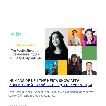
HUMANS OF UB | THE MEDIA SHOW АРГА
ХЭМЖЭЭНИЙ ТУХАЙ СЭТГЭГДЛЭЭ ХУВААЛЦЪЯ
Оролцогчид хэрхэн бэлдэж байна вэ, ямар сэтгэгдэл, догдлолтой
хүлээж байна вэ гэдгээ хуваалцлаа.