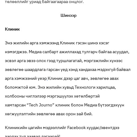
төлөөллийг уриад байгаагаараа онцлог.
Шинээр
Клиник
Энэ жилийн арга хэмжээнд Клиник гэсэн шинэ хэсэг
нэмэгджээ.
Медиа салбарт ажиллахад тулгарч байгаа асуудал,
эсвэл арга эвээ олох гээд туршлагатай, мэргэжлийн хүнээс
зөвлөгөө шаардлага гарсан үед хэнд хандахаа мэдэхгүй байвал
арга хэмжээний үеэр
Клиник дээр цаг авч, зөвлөгөө авах
боломжтой юм. Энэ жилийн хувьд Технологи харилцаа,
холбооны чиглэлээр мэргэшүүлэх хөтөлбөртэй
хамтарсан “Tech Journo” клиник болон Медиа бүтээгдэхүүн
хөгжүүлэлтийн зөвлөгөө авах орон зай бий.
Клиникийн цагийн мэдээллийг Facebook хуудас/эвентдээ
зарлах тул заавал дагаарай!