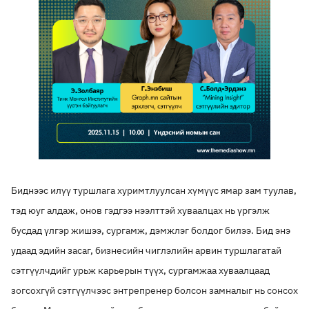
Биднээс илүү туршлага хуримтлуулсан хүмүүс ямар зам туулав,
тэд юуг алдаж, онов гэдгээ нээлттэй хуваалцах нь үргэлж
бусдад үлгэр жишээ, сургамж, дэмжлэг болдог билээ. Бид энэ
удаад эдийн засаг, бизнесийн чиглэлийн арвин туршлагатай
сэтгүүлчдийг урьж карьерын түүх, сургамжаа хуваалцаад
зогсохгүй сэтгүүлчээс энтрепренер болсон замналыг нь сонсох