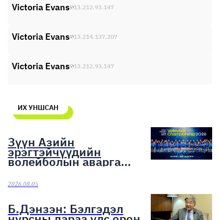
Victoria Evans
13.212.93.147
Victoria Evans
13.214.137.207
Victoria Evans
13.212.93.147
ИХ УНШСАН
Зүүн Азийн
эрэгтэйчүүдийн
волейболын аварга
шалгаруулах тэмцээн
эхэллээ
2026.08.05
Б.Дэнзэн: Бэлгэдэл
нурсны дараа улс орон