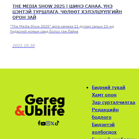
THE MEDIA SHOW 2025 | ШИНЭ САНАА, ҮНЭ
ЦЭНТЭЙ ТУРШЛАГА, ЧӨЛӨӨТ ХЭЛЭЛЦҮҮЛГИЙН
ОРОН ЗАЙ
“The Media Show 2025“ арга хэмжээ 11 дүгээр сарын 15-нд
Үндэсний номын санд болох гэж байна
2025.10.30
Бидний тухай
Хамт олон
Зар сурталчилгаа
Редакцийн
бодлого
Бидэнтэй
холбогдох