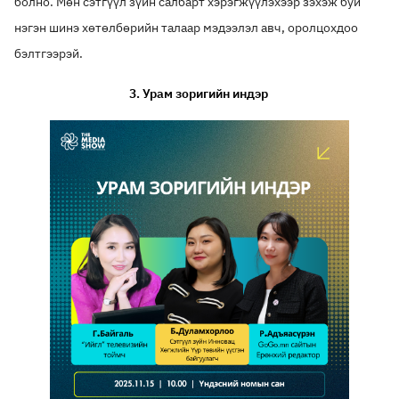
болно. Мөн сэтгүүл зүйн салбарт хэрэгжүүлэхээр зэхэж буй
нэгэн шинэ хөтөлбөрийн талаар мэдээлэл авч, оролцохдоо
бэлтгээрэй.
3.
Урам зоригийн индэр