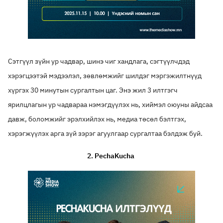
Сэтгүүл зүйн ур чадвар, шинэ чиг хандлага, сэгтүүлчдэд
хэрэгцээтэй мэдээлэл, зөвлөмжийг шилдэг мэргэжилтнүүд
хүргэх 30 минутын сургалтын цаг. Энэ жил 3 илтгэгч
ярилцлагын ур чадвараа нэмэгдүүлэх нь, хиймэл оюуны айдсаа
давж, боломжийг эрэлхийлэх нь, медиа төсөл бэлтгэх,
хэрэгжүүлэх арга зүй зэрэг агуулгаар сургалтаа бэлдэж буй.
2.
PechaKucha