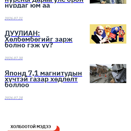
нурдаг юм аа
2026.07.31
ДУУЛИАН:
Хөлбөмбөгийг зарж
болно гэж үү?
2026.07.30
Японд 7,1 магнитудын
хүчтэй газар хөдлөлт
боллоо
2026.07.28
ХОЛБООТОЙ МЭДЭЭ