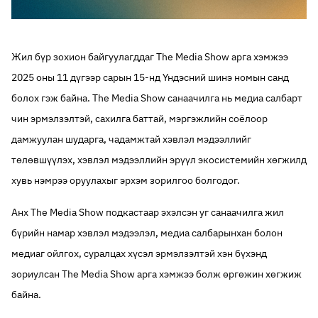
Жил бүр зохион байгуулагддаг The Media Show арга хэмжээ
2025 оны 11 дүгээр сарын 15-нд Үндэсний шинэ номын санд
болох гэж байна. The Media Show санаачилга нь медиа салбарт
чин эрмэлзэлтэй, сахилга баттай, мэргэжлийн соёлоор
дамжуулан шударга, чадамжтай хэвлэл мэдээллийг
төлөвшүүлэх, хэвлэл мэдээллийн эрүүл экосистемийн хөгжилд
хувь нэмрээ оруулахыг эрхэм зорилгоо болгодог.
Анх The Media Show подкастаар эхэлсэн уг санаачилга жил
бүрийн намар хэвлэл мэдээлэл, медиа салбарынхан болон
медиаг ойлгох, суралцах хүсэл эрмэлзэлтэй хэн бүхэнд
зориулсан The Media Show арга хэмжээ болж өргөжин хөгжиж
байна.