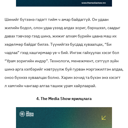
Шинийг бүтээнэ гэдэгт тийм ч амар байдаггүй. Он удаан
жилийн бодол, олон удаа үзээд алдах зориг, бэрхшээл, саадыг
давах тэвчээр гээд шинэ, жижиг алхам бүрийн цаана маш их
хөдөлмөр байдаг билээ. Түүнийгээ бусдад хуваалцах, “Би
чадлаа” гээд хашгирмаар үе ч бий. Ингэж гайхуулах хэсэг бол
“Урам зоригийн индэр”. Технологи, менежмент, сэтгүүл зүйн
шинэ арга хэлбэрийг нэвтрүүлж буй гурван мэргэжилтэн алдаа,
оноо бүхнээ хуваалцах болно. Харин зочид та бүхэн энэ хэсэгт
л хамгийн чангаар алгаа ташиж урам хайрлаарай.
4.
The Media Show ярилцлага