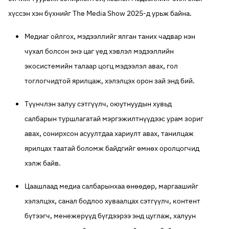
хүссэн хэн бүхнийг The Media Show 2025-д урьж байна.
Медиаг ойлгох, мэдээллийг ялган таних чадвар нэн
чухал болсон энэ цаг үед хэвлэл мэдээллийн
экосистемийн талаар цогц мэдээлэл авах, гол
тоглогчидтой ярилцаж, хэлэлцэх орон зай энд бий.
Түүнчлэн залуу сэтгүүлч, оюутнуудын хувьд
салбарын туршлагатай мэргэжилтнүүдээс урам зориг
авах, сонирхсон асуултдаа хариулт авах, танилцаж
ярилцах таатай боломж байдгийг өмнөх оролцогчид
хэлж байв.
Цаашлаад медиа салбарынхаа өнөөдөр, маргаашийг
хэлэлцэх, санал бодлоо хуваалцах сэтгүүлч, контент
бүтээгч, менежерүүд бүгдээрээ энд цуглаж, халуун