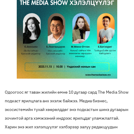
Одоогоос яг таван жилийн өмнө 10 дугаар сард The Media Show
подкаст ярилцлага анх эхэлж байжээ. Медиа бизнес,
экосистемийн тухай хөөрөлддөг энэ подкастын шинэ дугаарын
зочинтой арга хэмжээний индрээс ярилцдаг уламжлалтай.
Харин энэ жил хэлэлцүүлэг хэлбэрээр залуу редакцуудын