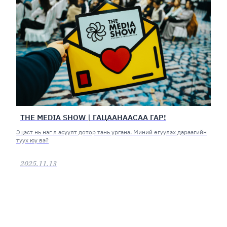
THE MEDIA SHOW | ГАЦААНААСАА ГАР!
Эцэст нь нэг л асуулт дотор тань ургана. Миний өгүүлэх дараагийн
түүх юу вэ?
2025.11.13