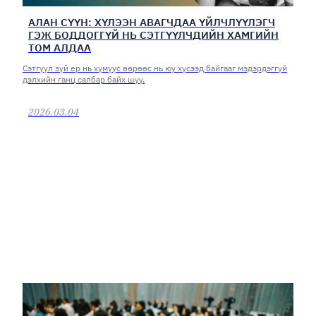
АЛАН СҮҮН: ХҮЛЭЭН АВАГЧДАА ҮЙЛЧЛҮҮЛЭГЧ
ГЭЖ БОДДОГГҮЙ НЬ СЭТГҮҮЛЧДИЙН ХАМГИЙН
ТОМ АЛДАА
Сэтгүүл зүй ер нь хүмүүс өөрөөс нь юу хүсээд байгааг мэдэрдэггүй
дэлхийн ганц салбар байх шүү.
2026.03.04