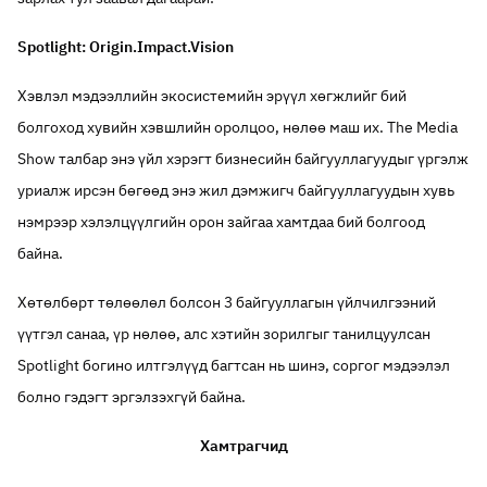
Spotlight: Origin.Impact.Vision
Хэвлэл мэдээллийн экосистемийн эрүүл хөгжлийг бий
болгоход хувийн хэвшлийн оролцоо, нөлөө маш их. The Media
Show талбар энэ үйл хэрэгт бизнесийн байгууллагуудыг үргэлж
уриалж ирсэн бөгөөд энэ жил дэмжигч байгууллагуудын хувь
нэмрээр хэлэлцүүлгийн орон зайгаа хамтдаа бий болгоод
байна.
Хөтөлбөрт төлөөлөл болсон 3 байгууллагын үйлчилгээний
үүтгэл санаа, үр нөлөө, алс хэтийн зорилгыг танилцуулсан
Spotlight богино илтгэлүүд багтсан нь шинэ, соргог мэдээлэл
болно гэдэгт эргэлзэхгүй байна.
Хамтрагчид