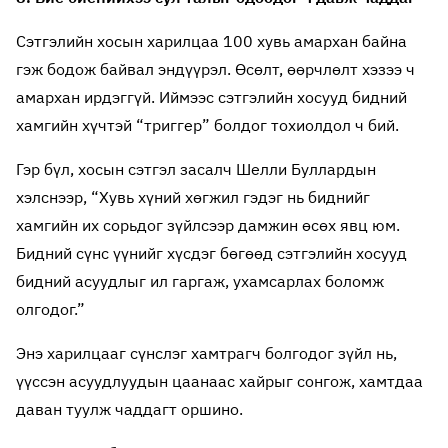
Сэтгэлийн хосын харилцаа 100 хувь амархан байна
гэж бодож байвал эндүүрэл. Өсөлт, өөрчлөлт хэзээ ч
амархан ирдэггүй. Иймээс сэтгэлийн хосууд бидний
хамгийн хүчтэй “триггер” болдог тохиолдол ч бий.
Гэр бүл, хосын сэтгэл засалч Шелли Буллардын
хэлснээр, “Хувь хүний хөгжил гэдэг нь биднийг
хамгийн их сорьдог зүйлсээр дамжин өсөх явц юм.
Бидний сүнс үүнийг хүсдэг бөгөөд сэтгэлийн хосууд
бидний асуудлыг ил гаргаж, ухамсарлах боломж
олгодог.”
Энэ харилцааг сүнслэг хамтрагч болгодог зүйл нь,
үүссэн асуудлуудын цаанаас хайрыг сонгож, хамтдаа
даван туулж чаддагт оршино.