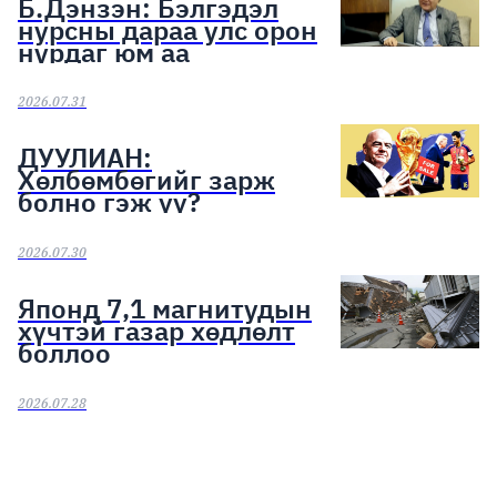
Б.Дэнзэн: Бэлгэдэл
нурсны дараа улс орон
нурдаг юм аа
2026.07.31
ДУУЛИАН:
Хөлбөмбөгийг зарж
болно гэж үү?
2026.07.30
Японд 7,1 магнитудын
хүчтэй газар хөдлөлт
боллоо
2026.07.28