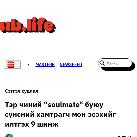
MASTERS
NEWSFEED
#WOMENWHODARE
СПОРТ
Сэтгэл судлал
ХӨЛБӨМБӨГ
Тэр чиний “soulmate“ буюу
сүнсний хамтрагч мөн эсэхийг
THE NEW YORK TIMES
илтгэх 9 шинж
НАДАД НЭГ САНАЛ БАЙНА