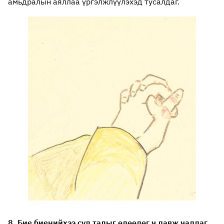
амьдралын аяллаа үргэлжлүүлэхэд тусалдаг.
8. Бие биенийхээ сул талыг өдөөдөг ч давж чаддаг