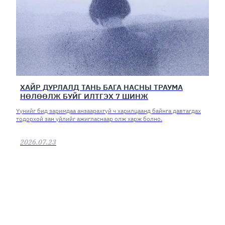
ХАЙР ДУРЛАЛД ТАНЬ БАГА НАСНЫ ТРАУМА
НӨЛӨӨЛЖ БУЙГ ИЛТГЭХ 7 ШИНЖ
Үүнийг бид заримдаа анзаарахгүй ч харилцаанд байнга давтагдах
тодорхой зан үйлийг ажигласнаар олж харж болно.
2026.07.23