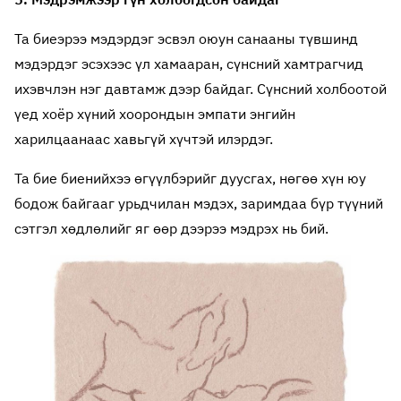
Та биеэрээ мэдэрдэг эсвэл оюун санааны түвшинд
мэдэрдэг эсэхээс үл хамааран, сүнсний хамтрагчид
ихэвчлэн нэг давтамж дээр байдаг. Сүнсний холбоотой
үед хоёр хүний хоорондын эмпати энгийн
харилцаанаас хавьгүй хүчтэй илэрдэг.
Та бие биенийхээ өгүүлбэрийг дуусгах, нөгөө хүн юу
бодож байгааг урьдчилан мэдэх, заримдаа бүр түүний
сэтгэл хөдлөлийг яг өөр дээрээ мэдрэх нь бий.