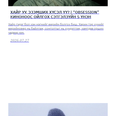
ХАЙР УУ, ЭЗЭМШИХ ХҮСЭЛ ҮҮ? | “OBSESSION”
КИНОНООС ОЙЛГОХ СЭТГЭЛЗҮЙН 5 ҮНЭН
Хайр гэдэг бол хэн нэгнийг өөрийн болгох биш. Харин тэр хүнийг
өөрийнхөөр нь байлгаж, сонголтыг нь хүндэтгэж, хамтдаа орших
чадвар юм.
2026.07.27