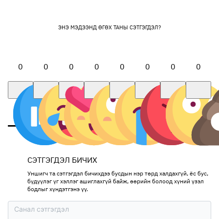
ЭНЭ МЭДЭЭНД ӨГӨХ ТАНЫ СЭТГЭГДЭЛ?
0
0
0
0
0
0
0
0
СЭТГЭГДЭЛ БИЧИХ
Уншигч та сэтгэгдэл бичихдээ бусдын нэр төрд халдахгүй, ёс бус,
бүдүүлэг үг хэллэг ашиглахгүй байж, өөрийн болоод хүний үзэл
бодлыг хүндэтгэнэ үү.