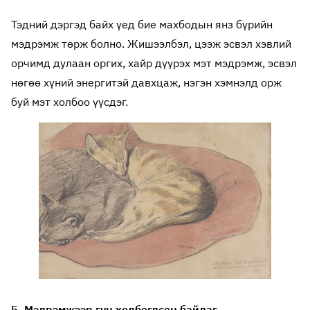
Тэдний дэргэд байх үед бие махбодын янз бүрийн
мэдрэмж төрж болно. Жишээлбэл, цээж эсвэл хэвлий
орчимд дулаан оргих, хайр дүүрэх мэт мэдрэмж, эсвэл
нөгөө хүний энергитэй давхцаж, нэгэн хэмнэлд орж
буй мэт холбоо үүсдэг.
5. Мэдрэмжээр гүн холбогдсон байдаг