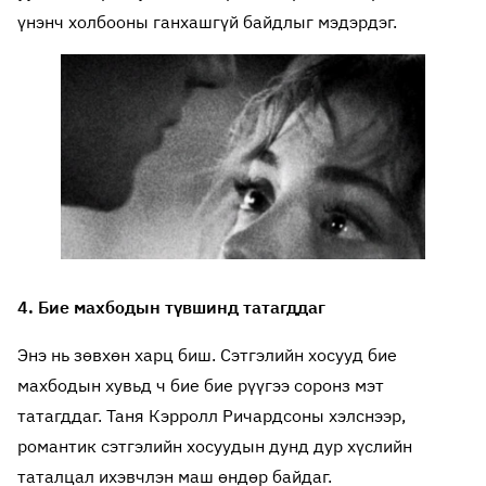
үнэнч холбооны ганхашгүй байдлыг мэдэрдэг.
4. Бие махбодын түвшинд татагддаг
Энэ нь зөвхөн харц биш. Сэтгэлийн хосууд бие
махбодын хувьд ч бие бие рүүгээ соронз мэт
татагддаг. Таня Кэрролл Ричардсоны хэлснээр,
романтик сэтгэлийн хосуудын дунд дур хүслийн
таталцал ихэвчлэн маш өндөр байдаг.