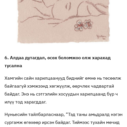
6. Алдаа дутагдал, өсөх боломжоо олж харахад
тусална
Хамгийн сайн харилцаанууд биднийг өмнө нь төсөөлж
байгаагүй хэмжээнд хөгжүүлж, өөрчлөх чадвартай
байдаг. Энэ нь сэтгэлийн хосуудын харилцаанд бүр ч
илүү тод харагддаг.
Нуньесийн тайлбарласнаар, “Тэд таны амьдралд нэгэн
сургамж өгөхөөр ирсэн байдаг. Тиймээс тухайн мөчид