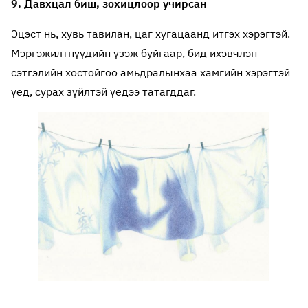
9. Давхцал биш, зохицлоор учирсан
Эцэст нь, хувь тавилан, цаг хугацаанд итгэх хэрэгтэй.
Мэргэжилтнүүдийн үзэж буйгаар, бид ихэвчлэн
сэтгэлийн хостойгоо амьдралынхаа хамгийн хэрэгтэй
үед, сурах зүйлтэй үедээ татагддаг.