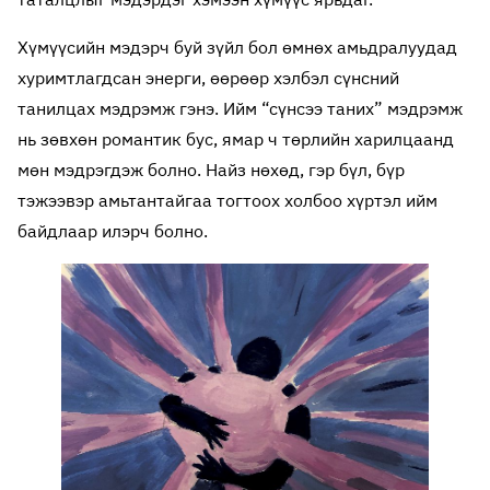
Хүмүүсийн мэдэрч буй зүйл бол өмнөх амьдралуудад
хуримтлагдсан энерги, өөрөөр хэлбэл сүнсний
танилцах мэдрэмж гэнэ. Ийм “сүнсээ таних” мэдрэмж
нь зөвхөн романтик бус, ямар ч төрлийн харилцаанд
мөн мэдрэгдэж болно. Найз нөхөд, гэр бүл, бүр
тэжээвэр амьтантайгаа тогтоох холбоо хүртэл ийм
байдлаар илэрч болно.