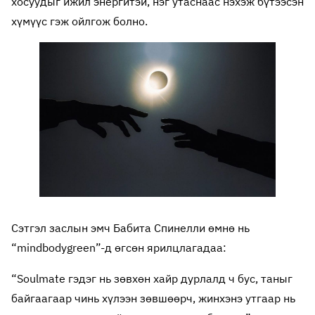
хосуудыг ижил энергитэй, нэг утаснаас нэхэж бүтээсэн
хүмүүс гэж ойлгож болно.
Сэтгэл заслын эмч Бабита Спинелли өмнө нь
“mindbodygreen”-д өгсөн ярилцлагадаа:
“Soulmate гэдэг нь зөвхөн хайр дурлалд ч бус, таныг
байгаагаар чинь хүлээн зөвшөөрч, жинхэнэ утгаар нь