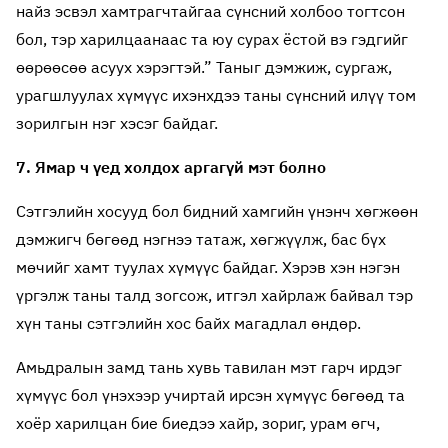
найз эсвэл хамтрагчтайгаа сүнсний холбоо тогтсон
бол, тэр харилцаанаас та юу сурах ёстой вэ гэдгийг
өөрөөсөө асуух хэрэгтэй.” Таныг дэмжиж, сургаж,
урагшлуулах хүмүүс ихэнхдээ таны сүнсний илүү том
зорилгын нэг хэсэг байдаг.
7. Ямар ч үед холдох аргагүй мэт болно
Сэтгэлийн хосууд бол бидний хамгийн үнэнч хөгжөөн
дэмжигч бөгөөд нэгнээ татаж, хөгжүүлж, бас бүх
мөчийг хамт туулах хүмүүс байдаг. Хэрэв хэн нэгэн
үргэлж таны талд зогсож, итгэл хайрлаж байвал тэр
хүн таны сэтгэлийн хос байх магадлал өндөр.
Амьдралын замд тань хувь тавилан мэт гарч ирдэг
хүмүүс бол үнэхээр учиртай ирсэн хүмүүс бөгөөд та
хоёр харилцан бие биедээ хайр, зориг, урам өгч,