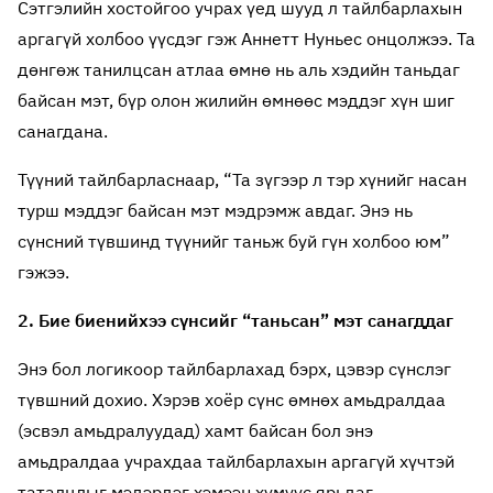
Сэтгэлийн хостойгоо учрах үед шууд л тайлбарлахын
аргагүй холбоо үүсдэг гэж Аннетт Нуньес онцолжээ. Та
дөнгөж танилцсан атлаа өмнө нь аль хэдийн таньдаг
байсан мэт, бүр олон жилийн өмнөөс мэддэг хүн шиг
санагдана.
Түүний тайлбарласнаар, “Та зүгээр л тэр хүнийг насан
турш мэддэг байсан мэт мэдрэмж авдаг. Энэ нь
сүнсний түвшинд түүнийг таньж буй гүн холбоо юм”
гэжээ.
2. Бие биенийхээ сүнсийг “таньсан” мэт санагддаг
Энэ бол логикоор тайлбарлахад бэрх, цэвэр сүнслэг
түвшний дохио. Хэрэв хоёр сүнс өмнөх амьдралдаа
(эсвэл амьдралуудад) хамт байсан бол энэ
амьдралдаа учрахдаа тайлбарлахын аргагүй хүчтэй
таталцлыг мэдэрдэг хэмээн хүмүүс ярьдаг.