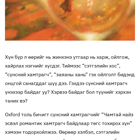
Хүн бүр л өөрийг нь жинхэнэ утгаар нь харж, ойлгож,
хайрлах нэгнийг хүсдэг. Тиймээс “сэтгэлийн хос”,
“сүнсний хамтрагч“, “заяаны хань“ гэх ойлголт бидэнд
онцгой санагддаг шүү дээ. Гэхдээ сүнсний хамтрагч
үнэхээр байдаг уу? Хэрвээ байдаг бол түүнийг хэрхэн
таних вэ?
Oxford толь бичигт сүнсний хамтрагчийг “Чамтай найз
эсвэл романтик хамтрагч байдлаар төгс тохирох хүн”
хэмээн тодорхойлжээ. Өөрөөр хэлбэл, сэтгэлийн