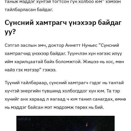
таньж мэддэг хүнтэй тогтсон гүн холбоо юм” хэмээн
тайлбарласан байдаг.
Сүнсний хамтрагч үнэхээр байдаг
уу?
Сэтгэл заслын эмч, доктор Аннетт Нуньес “Сүнсний
хамтрагчид үнэхээр байдаг. Түүнчлэн хүн нэгээс илүү
ийм харилцаатай байх боломжтой. Жишээ нь хос, мөн
найз гэх мэтээр” гэжээ.
Түүний тайлбараар, сүнсний хамтрагч гэдэг нь тантай
хүчтэй энергийн түвшинд холбогддог хүн юм. Та тэр
хүнийг анх хараад л яагаад ч юм танил санагдах, өмнө
нь мэддэг байсан мэт мэдрэмж төрөх нь бий.