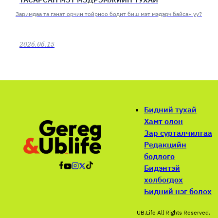
Заримдаа та гэнэт орчин тойрноо бодит биш мэт мэдэрч байсан уу?
2026.06.15
Бидний тухай
Хамт олон
Зар сурталчилгаа
Редакцийн
бодлого
Бидэнтэй
холбогдох
Бидний нэг болох
UB.Life All Rights Reserved.