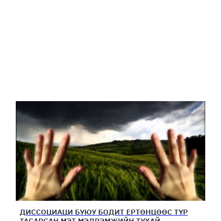
ДИССОЦИАЦИ БУЮУ БОДИТ ЕРТӨНЦӨӨС ТҮР
ТАСАРСАН МЭТ МЭДРЭМЖИЙН ТУХАЙ