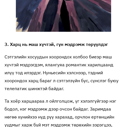
3. Харц нь маш хүчтэй, гүн мэдрэмж төрүүлдэг
Сэтгэлийн хосуудын хоорондох холбоо биеэр маш
хүчтэй мэдрэгдэм, ялангуяа романтик харилцаанд
илүү тод илэрдэг. Нуньесийн хэлснээр, тэдний
хоорондох харц бараг л сэтгэлзүйн бус, сүнслэг буюу
телепатик шинжтэй байдаг.
Та хоёр харцаараа л ойлголцож, үг хэлэлгүйгээр нэг
бодол, нэг мэдрэмж дээр очсон байдаг. Заримдаа
нөгөө хүнийхээ нүд рүү харахад, орчлон ертөнцийн
уудмыг харж буй мэт мэдрэмж төрөхийн зэрэгцээ,