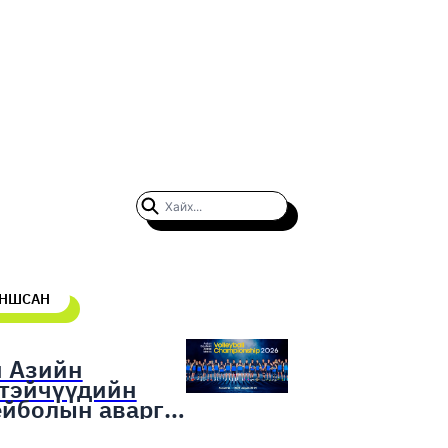
УНШСАН
н Азийн
гтэйчүүдийн
ейболын аварга
гаруулах