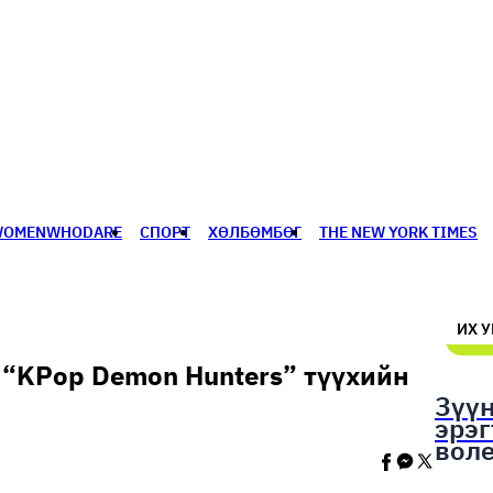
WOMENWHODARE
СПОРТ
ХӨЛБӨМБӨГ
THE NEW YORK TIMES
🥇 ПАРИС - 2024
МИЛЛЕНИАЛ
АЛИСАГИЙН БУЛАН
ИХ 
 “KPop Demon Hunters” түүхийн
Зүү
эрэ
вол
шал