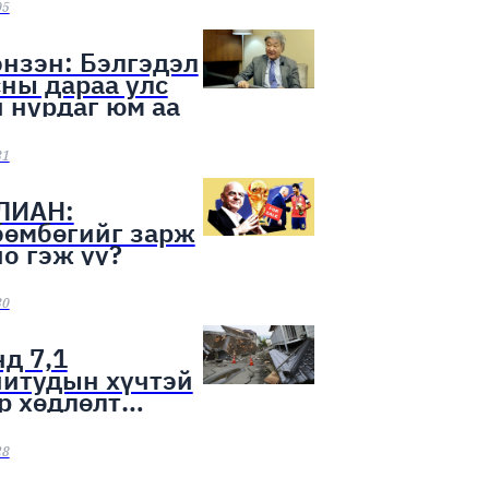
ээн эхэллээ
05
нзэн: Бэлгэдэл
ны дараа улс
 нурдаг юм аа
31
ЛИАН:
бөмбөгийг зарж
о гэж үү?
30
д 7,1
нитудын хүчтэй
р хөдлөлт
лоо
28