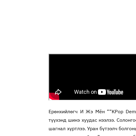
Ерөнхийлөгч И Жэ Мён ““KPop Demo
түүхэнд шинэ хуудас нээлээ. Солонг
шагнал хүртлээ. Уран бүтээлч болгон