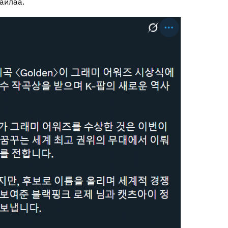
айлаа.