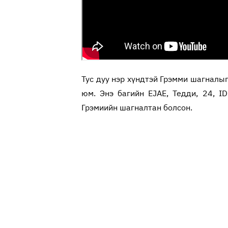
Тус дуу нэр хүндтэй Грэмми шагналыг 
юм. Энэ багийн EJAE, Тедди, 24, I
Грэмиийн шагналтан болсон.