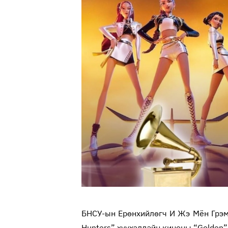
БНСУ-ын Ерөнхийлөгч И Жэ Мён Грэ
Hunters” хүүхэлдэйн киноны “Golden” 