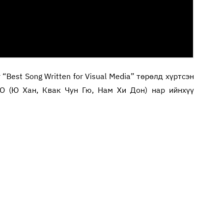
“Best Song Written for Visual Media” төрөлд хүртсэн
DO (Ю Хан, Квак Чун Гю, Нам Хи Дон) нар ийнхүү