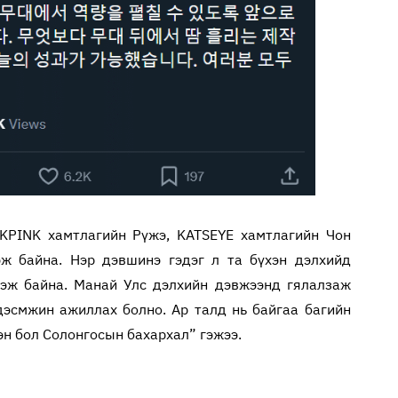
KPINK хамтлагийн Рүжэ, KATSEYE хамтлагийн Чон
эж байна. Нэр дэвшинэ гэдэг л та бүхэн дэлхийд
гэж байна. Манай Улс дэлхийн дэвжээнд гялалзаж
дэсмжин ажиллах болно. Ар талд нь байгаа багийн
хэн бол Солонгосын бахархал” гэжээ.