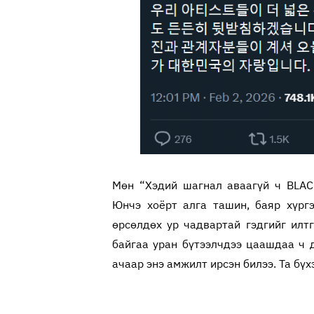
Мөн “Хэдий шагнал аваагүй ч BLAC
Юнчэ хоёрт алга ташин, баяр хүрг
өрсөлдөх ур чадвартай гэдгийг илт
байгаа уран бүтээлчдээ цаашдаа ч 
ачаар энэ амжилт ирсэн билээ. Та бү