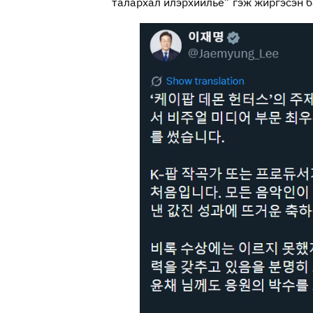
талархал илэрхийлье” гэж жиргэсэн б