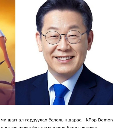
мми шагнал гардуулах ёслолын дараа “KPop Demon
дууг зохиосон баг, хамт олонд баяр хүргэлээ.