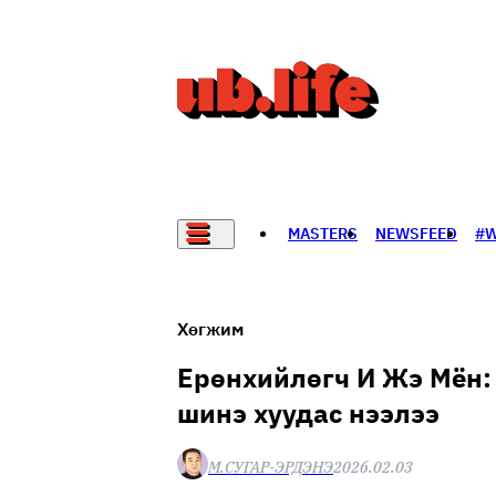
MASTERS
NEWSFEED
#
НАДАД НЭГ САНАЛ БАЙНА
Хөгжим
Ерөнхийлөгч И Жэ Мён:
шинэ хуудас нээлээ
М.СУГАР-ЭРДЭНЭ
2026.02.03