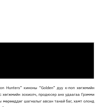
n Hunters” киноны “Golden” дуу к-поп хөгжмийн
ос хөгжмийн зохиолч, продюсер анх удаагаа Грэмми
ы мөрөөддөг шагналыг авсан танай баг, хамт олонд