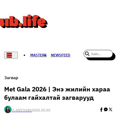
MASTERS
NEWSFEED
#WOMENWHODARE
СПОРТ
Загвар
ХӨЛБӨМБӨГ
Met Gala 2026 | Энэ жилийн хараа
булаам гайхалтай загварууд
THE NEW YORK TIMES
НАДАД НЭГ САНАЛ БАЙНА
О.АНХЗАЯА
2026.05.05