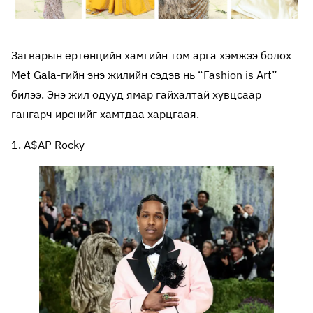
Загварын ертөнцийн хамгийн том арга хэмжээ болох
Met Gala-гийн энэ жилийн сэдэв нь “Fashion is Art”
билээ. Энэ жил одууд ямар гайхалтай хувцсаар
гангарч ирснийг хамтдаа харцгаая.
1. A$AP Rocky