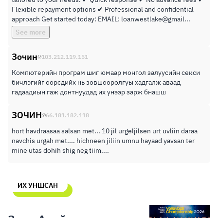
Flexible repayment options ✔ Professional and confidential
approach Get started today: EMAIL: loanwestlake@gmail...
See more
Зочин
103.212.119.151
Компютерийн програм шиг юмаар монгол залуусийн секси
бичлэгийг өөрсдийх нь зөвшөөрөлгүы хадгалж аваад
гадаадиын гаж донтнуудад их үнээр зарж бнашш
ЗОЧИН
66.181.182.118
hort havdraasaa salsan met... 10 jil urgeljilsen urt uvliin daraa
navchis urgah met.... hichneen jiliin umnu hayaad yavsan ter
mine utas dohih shig neg tiim....
ИХ УНШСАН