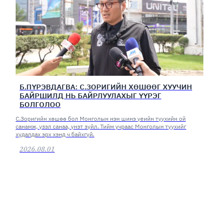
Б.ПҮРЭВДАГВА: С.ЗОРИГИЙН ХӨШӨӨГ ХУУЧИН
БАЙРШИЛД НЬ БАЙРЛУУЛАХЫГ ҮҮРЭГ
БОЛГОЛОО
С.Зоригийн хөшөө бол Монголын нэн шинэ үеийн түүхийн ой
санамж, үзэл санаа, үнэт зүйл. Тийм учраас Монголын түүхийг
худалдах эрх хэнд ч байхгүй.
2026.08.01