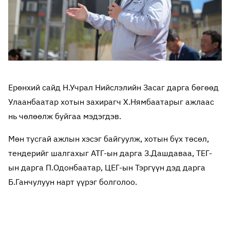
Ерөнхий сайд Н.Учрал Нийслэлийн Засаг дарга бөгөөд
Улаанбаатар хотын захирагч Х.Нямбаатарыг ажлаас
нь чөлөөлж буйгаа мэдэгдэв.
Мөн тусгай ажлын хэсэг байгуулж, хотын бүх төсөл,
тендерийг шалгахыг АТГ-ын дарга З.Дашдаваа, ТЕГ-
ын дарга П.Одонбаатар, ЦЕГ-ын Тэргүүн дэд дарга
Б.Ганчулуун нарт үүрэг болголоо.