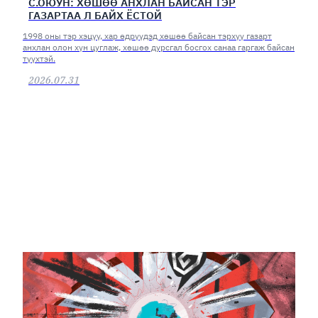
С.ОЮУН: ХӨШӨӨ АНХЛАН БАЙСАН ТЭР
ГАЗАРТАА Л БАЙХ ЁСТОЙ
1998 оны тэр хэцүү, хар өдрүүдэд хөшөө байсан тэрхүү газарт
анхлан олон хүн цуглаж, хөшөө дурсгал босгох санаа гаргаж байсан
түүхтэй.
2026.07.31