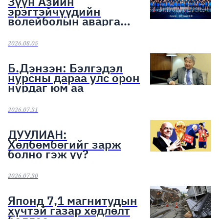
Зүүн Азийн
эрэгтэйчүүдийн
волейболын аварга
шалгаруулах тэмцээн
эхэллээ
2026.08.05
Б.Дэнзэн: Бэлгэдэл
нурсны дараа улс орон
нурдаг юм аа
2026.07.31
ДУУЛИАН:
Хөлбөмбөгийг зарж
болно гэж үү?
2026.07.30
Японд 7,1 магнитудын
хүчтэй газар хөдлөлт