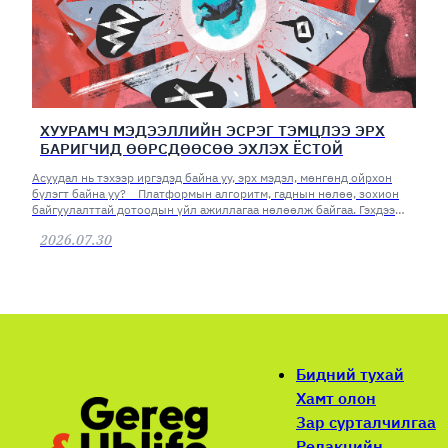
ХУУРАМЧ МЭДЭЭЛЛИЙН ЭСРЭГ ТЭМЦЛЭЭ ЭРХ
БАРИГЧИД ӨӨРСДӨӨСӨӨ ЭХЛЭХ ЁСТОЙ
Асуудал нь тэхээр иргэдэд байна уу, эрх мэдэл, мөнгөнд ойрхон
бүлэгт байна уу? Платформын алгоритм, гаднын нөлөө, зохион
байгуулалттай дотоодын үйл ажиллагаа нөлөөлж байгаа. Гэхдээ
асуудлаа эрх баригчид өөрсдөөсөө хайх хэрэгтэй юм.
2026.07.30
Бидний тухай
Хамт олон
Зар сурталчилгаа
Редакцийн