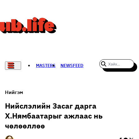
MASTERS
NEWSFEED
#WOMENWHODARE
СПОРТ
Нийгэм
ХӨЛБӨМБӨГ
Нийслэлийн Засаг дарга
Х.Нямбаатарыг ажлаас нь
THE NEW YORK TIMES
чөлөөллөө
НАДАД НЭГ САНАЛ БАЙНА