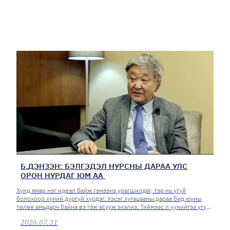
Б.ДЭНЗЭН: БЭЛГЭДЭЛ НУРСНЫ ДАРАА УЛС
ОРОН НУРДАГ ЮМ АА
Хүнд ямар нэг идеал байж гэмээнэ урагшилдаг, тэр нь үгүй
болохоор хүний дургүй хүрдэг. Хэсэг хугацааны дараа бид юуны
төлөө амьдарч байна вэ гэж асууж эхэлнэ. Тиймээс л үүнийгээ үгүй
хийж болохгүй.
2026.07.31