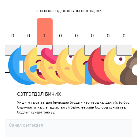
ЭНЭ МЭДЭЭНД ӨГӨХ ТАНЫ СЭТГЭГДЭЛ?
0
0
1
0
0
0
0
0
СЭТГЭГДЭЛ БИЧИХ
Уншигч та сэтгэгдэл бичихдээ бусдын нэр төрд халдахгүй, ёс бус,
бүдүүлэг үг хэллэг ашиглахгүй байж, өөрийн болоод хүний үзэл
бодлыг хүндэтгэнэ үү.