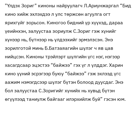
"Үлдэх Зориг" киноны найруулагч Л.Ариунжаргал “Бид
кино хийж эхлэхдээ л улс төржсөн агуулга огт
ярихгүйг зорьсон. Киногоо бидний үр хүүхэд, дараа
үеийнхэн, залуустаа зориулж С.Зориг гэж хүнийг
хүнээр нь, бүтнээр нь үлдээхийг эрмэлзсэн. Энэ
зорилготой минь Б.Батзаяагийн шүлэг ч яв цав
нийцсэн. Киноны трэйлэрт шүлгийн үгс нэг, нэгээр
хасагдсаар эцэстээ “байжээ” гэх үг л үлддэг. Харин
кино үүний эсрэгээр буюу “байжээ” гэж эхлээд үгс
аажим нэмэгдсээр шүлэг бүтэн болоод дуусдаг. Энэ
бол залуустаа С.Зоригийг хүнийх нь хувьд бүтэн
өгүүлээд таниулж байгааг илэрхийлж буй” гэсэн юм.