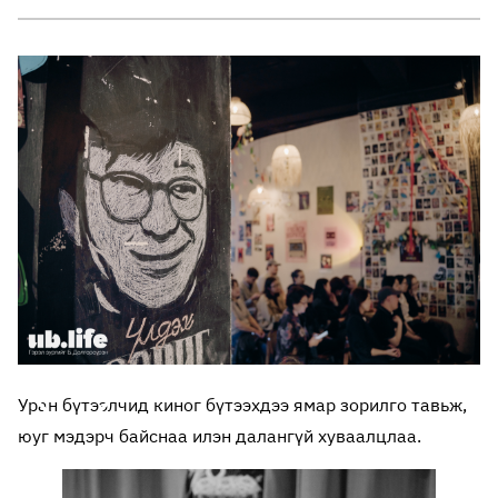
Уран бүтээлчид киног бүтээхдээ ямар зорилго тавьж,
юуг мэдэрч байснаа илэн далангүй хуваалцлаа.