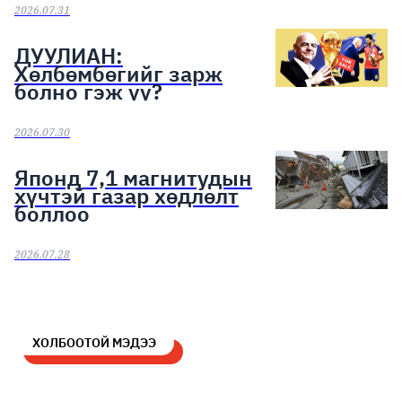
2026.07.31
ДУУЛИАН:
Хөлбөмбөгийг зарж
болно гэж үү?
2026.07.30
Японд 7,1 магнитудын
хүчтэй газар хөдлөлт
боллоо
2026.07.28
ХОЛБООТОЙ МЭДЭЭ