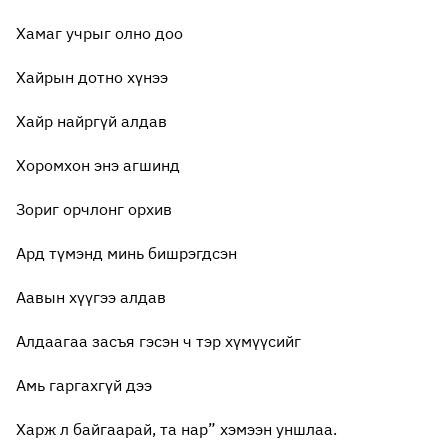
Хамаг учрыг олно доо
Хайрын дотно хүнээ
Хайр найргүй алдав
Хоромхон энэ агшинд
Зориг орчлонг орхив
Ард түмэнд минь бишрэгдсэн
Аавын хүүгээ алдав
Алдаагаа засъя гэсэн ч тэр хүмүүсийг
Амь гаргахгүй дээ
Харж л байгаарай, та нар” хэмээн уншлаа.