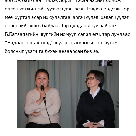
олсон хөгжилтэй түүхээ ч дэлгэсэн. Гэхдээ мэдээж тэр
мөч хүртэл асар их судалгаа, эргэцүүлэл, хэлэлцүүлэг
өрнөснийг хэлж байлаа. Тэр дундаа яруу найрагч
Б.Батзаяагийн шүлгийн номууд сэдэл өгч, тэр дундаас
“Надаас нэг ах хүнд” шүлэг нь киноны гол шугам
болсныг үзэгч та бүхэн анзаарсан биз ээ.