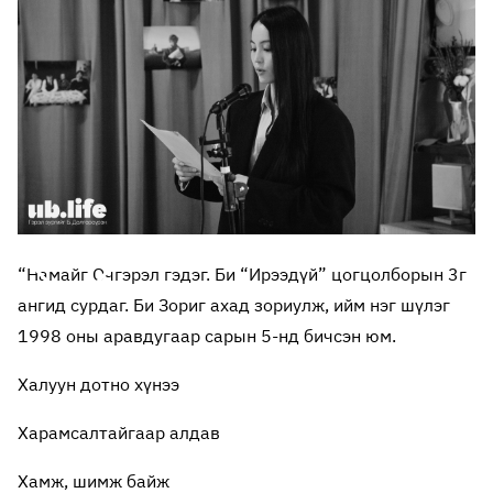
“Намайг Очгэрэл гэдэг. Би “Ирээдүй” цогцолборын 3г
ангид сурдаг. Би Зориг ахад зориулж, ийм нэг шүлэг
1998 оны аравдугаар сарын 5-нд бичсэн юм.
Халуун дотно хүнээ
Харамсалтайгаар алдав
Хамж, шимж байж