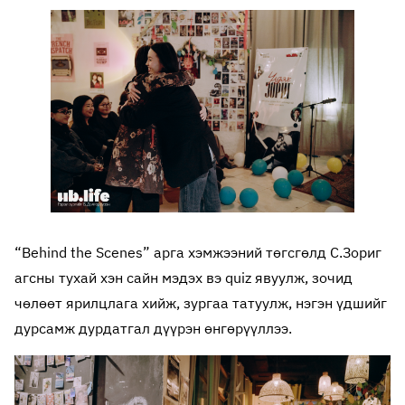
“Behind the Scenes” арга хэмжээний төгсгөлд С.Зориг
агсны тухай хэн сайн мэдэх вэ quiz явуулж, зочид
чөлөөт ярилцлага хийж, зургаа татуулж, нэгэн үдшийг
дурсамж дурдатгал дүүрэн өнгөрүүллээ.