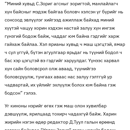
“Миний хувьд С.Зориг агсныг зоригтой, манлайлагч
хүн байсныг мэдэж байгаа боловч хэлсэн үг бүрийг нь
сонсоод эвлүүлэг хийгээд ажиллаж байхад миний
хүүтэй чацуу хорин хэдхэн настай залуу хүн ингэж
гүнзгий бодож байж, чаддаг юм байна гэдгийг харж
гайхаж байлаа. Хэл ярианы хувьд ч маш цэгцтэй, ямар
ч сул үггүй, бүтэн агуулгаар ярьдаг нь түүний бодол ч
бас хэр цэгцтэй вэ гэдгийг харуулдаг. Үүнээс харвал
хүн сайн боловсрол олж аваад, түүнийгээ
боловсруулж, тунгаах аваас нас залуу гэлтгүй ур
чадвартай, их үйлийг эхлүүлж болох юм байна гэж
бодсон” гэлээ.
Уг киноны нэрийг өгөх гэж маш олон хувилбар
дэвшүүлж, ярилцаад тохирч чадахгүй байж. Харин
жирийн нэгэн өдөр редактор Д.Туул галын өрөөнд
зогсож байхдаа “Үлдэх Зориг“ гэсэн нэрийг бодож