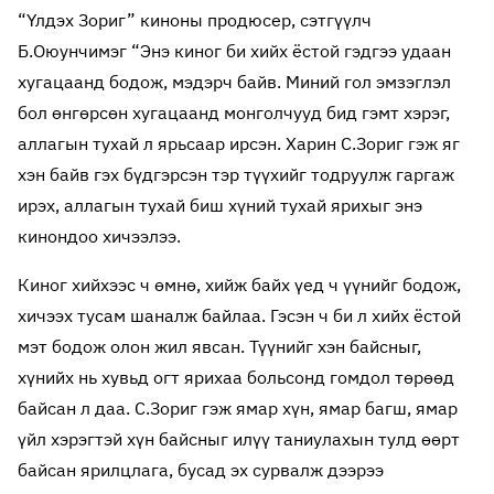
“Үлдэх Зориг” киноны продюсер, сэтгүүлч
Б.Оюунчимэг “Энэ киног би хийх ёстой гэдгээ удаан
хугацаанд бодож, мэдэрч байв. Миний гол эмзэглэл
бол өнгөрсөн хугацаанд монголчууд бид гэмт хэрэг,
аллагын тухай л ярьсаар ирсэн. Харин С.Зориг гэж яг
хэн байв гэх бүдгэрсэн тэр түүхийг тодруулж гаргаж
ирэх, аллагын тухай биш хүний тухай ярихыг энэ
кинондоо хичээлээ.
Киног хийхээс ч өмнө, хийж байх үед ч үүнийг бодож,
хичээх тусам шаналж байлаа. Гэсэн ч би л хийх ёстой
мэт бодож олон жил явсан. Түүнийг хэн байсныг,
хүнийх нь хувьд огт ярихаа больсонд гомдол төрөөд
байсан л даа. С.Зориг гэж ямар хүн, ямар багш, ямар
үйл хэрэгтэй хүн байсныг илүү таниулахын тулд өөрт
байсан ярилцлага, бусад эх сурвалж дээрээ