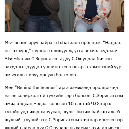
Мөн зочин яруу найрагч Б.Батзаяа оролцож, “Надаас
нэг ах хүнд” шүлгээ толилуулж, утга зохиол судлаач
У.Бямбаням С.Зориг агсны дүү С.Оюундаа бичсэн
захидлыг дуудан уншиж өгсөн нь арга хэмжээний уур
амьсгалыг илүү өрнүүн болголоо.
Мөн “Behind the Scenes” арга хэмжээнд оролцогчид
нэгэн сонирхолтой түүхийн гэрч болсон. С.Зориг агсны
амиа алдсан мэдээг сонссон 10 настай Ч.Очгэрэл
тухайн үед ихэд харуусан, шүлэг бичиж байсан аж. Уг
шүлгийг түүний ээж С.Зориг агсны хаягаар илгээснээр
жилийн дараа дүү С.Оюунаас нь хариу захидал ирсэн