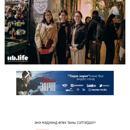
ЭНЭ МЭДЭЭНД ӨГӨХ ТАНЫ СЭТГЭГДЭЛ?