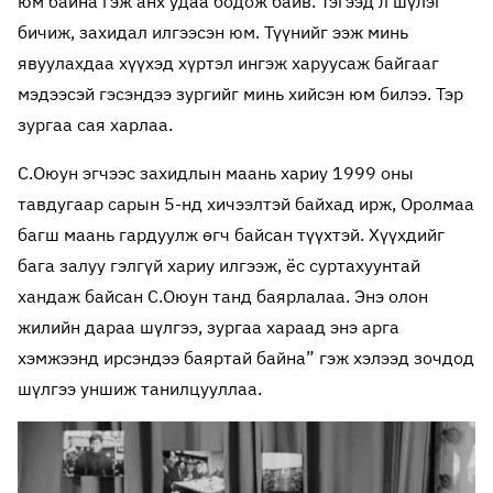
юм байна гэж анх удаа бодож байв. Тэгээд л шүлэг
бичиж, захидал илгээсэн юм. Түүнийг ээж минь
явуулахдаа хүүхэд хүртэл ингэж харуусаж байгааг
мэдээсэй гэсэндээ зургийг минь хийсэн юм билээ. Тэр
зургаа сая харлаа.
С.Оюун эгчээс захидлын маань хариу 1999 оны
тавдугаар сарын 5-нд хичээлтэй байхад ирж, Оролмаа
багш маань гардуулж өгч байсан түүхтэй. Хүүхдийг
бага залуу гэлгүй хариу илгээж, ёс суртахуунтай
хандаж байсан С.Оюун танд баярлалаа. Энэ олон
жилийн дараа шүлгээ, зургаа хараад энэ арга
хэмжээнд ирсэндээ баяртай байна” гэж хэлээд зочдод
шүлгээ уншиж танилцууллаа.