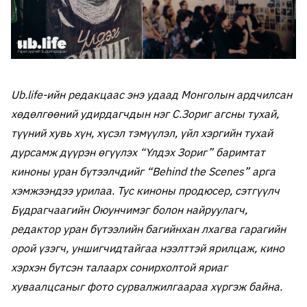
Ub.life-ийн редакцаас энэ удаад Монголын ардчилсан
хөдөлгөөний удирдагчдын нэг С.Зориг агсны тухай,
түүний хувь хүн, хүсэл тэмүүлэл, үйл хэргийн тухай
дурсамж дүүрэн өгүүлэх “Үлдэх Зориг” баримтат
киноны уран бүтээлчдийг “Behind the Scenes” арга
хэмжээндээ урилаа. Тус киноны продюсер, сэтгүүлч
Бүдрагчаагийн Оюунчимэг болон найруулагч,
редактор уран бүтээлийн багийнхан лхагва гарагийн
орой үзэгч, уншигчидтайгаа нээлттэй ярилцаж, кино
хэрхэн бүтсэн талаарх сонирхолтой яриаг
хуваалцсаныг фото сурвалжилгаараа хүргэж байна.