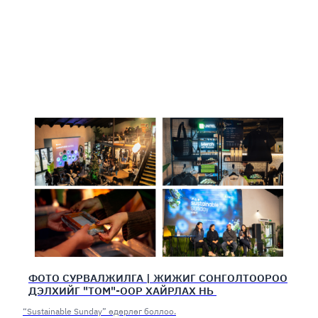
ФОТО СУРВАЛЖИЛГА | ЖИЖИГ СОНГОЛТООРОО
ДЭЛХИЙГ "ТОМ"-ООР ХАЙРЛАХ НЬ
“Sustainable Sunday” өдөрлөг боллоо.