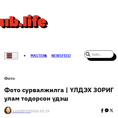
MASTERS
NEWSFEED
#WOMENWHODARE
СПОРТ
Фото
ХӨЛБӨМБӨГ
Фото сурвалжилга | ҮЛДЭХ ЗОРИГ
улам тодорсон үдэш
THE NEW YORK TIMES
НАДАД НЭГ САНАЛ БАЙНА
Э.НАМУУН
2026.05.29