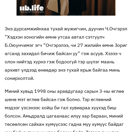
Энэ дурсамжийнхаа тухай жүжигчин, дуучин Ч.Очгэрэл
“Хэдхэн хоногийн өмнө утсаа автал сэтгүүлч
Б.Оюунчимэг эгч “Очгэрэлээ, чи 27 жилийн өмнө Зориг
агсанд захидал бичиж байсан уу” гэж асуув. Хэзээ ч
олон нийтэд хүрнэ гэж бодоогүй тэр шүлэг маань
архивт үлдээд өнөөдөр энэ тухай ярьж байгаа минь
сонирхолтой.
Миний хувьд 1998 оны аравдугаар сарын 3-ны өглөө
шөнө мэт өглөө байсан гэж болно. Тэр өглөөний
мэдээг үзсэнээс хойш би тал хувиараа хүүхэд биш
болсон. Амьдралд цагаанаас илүү хар бараан, миний
төсөөлсөн сайхан хүмүүсээс гадна муу хүмүүс байдаг