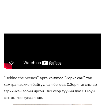
“Behind the Scenes” арга хэмжээг “Зориг сан”-тай
хамтран зохион байгуулсан бөгөөд С.Зориг агсны ар
гэрийнхэн зорин ирсэн. Энэ үеэр түүний дүү С.Оюун
сэтгэгдлээ хуваалцав.