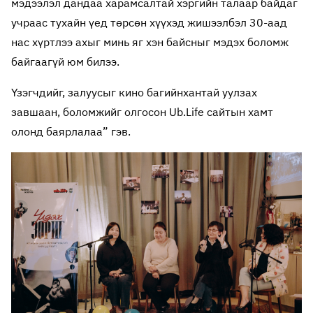
мэдээлэл дандаа харамсалтай хэргийн талаар байдаг
учраас тухайн үед төрсөн хүүхэд жишээлбэл 30-аад
нас хүртлээ ахыг минь яг хэн байсныг мэдэх боломж
байгаагүй юм билээ.
Үзэгчдийг, залуусыг кино багийнхантай уулзах
завшаан, боломжийг олгосон Ub.Life сайтын хамт
олонд баярлалаа” гэв.