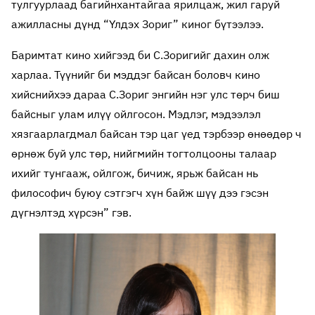
тулгуурлаад багийнхантайгаа ярилцаж, жил гаруй
ажилласны дүнд “Үлдэх Зориг” киног бүтээлээ.
Баримтат кино хийгээд би С.Зоригийг дахин олж
харлаа. Түүнийг би мэддэг байсан боловч кино
хийснийхээ дараа С.Зориг энгийн нэг улс төрч биш
байсныг улам илүү ойлгосон. Мэдлэг, мэдээлэл
хязгаарлагдмал байсан тэр цаг үед тэрбээр өнөөдөр ч
өрнөж буй улс төр, нийгмийн тогтолцооны талаар
ихийг тунгааж, ойлгож, бичиж, ярьж байсан нь
философич буюу сэтгэгч хүн байж шүү дээ гэсэн
дүгнэлтэд хүрсэн” гэв.