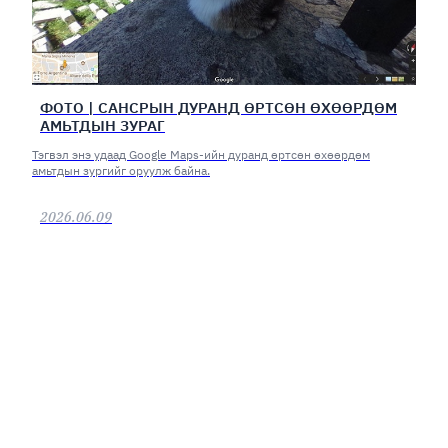
ФОТО | САНСРЫН ДУРАНД ӨРТСӨН ӨХӨӨРДӨМ
АМЬТДЫН ЗУРАГ
Тэгвэл энэ удаад Google Maps-ийн дуранд өртсөн өхөөрдөм
амьтдын зургийг оруулж байна.
2026.06.09