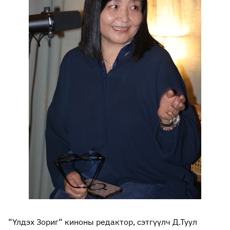
“Үлдэх Зориг“ киноны редактор, сэтгүүлч Д.Туул