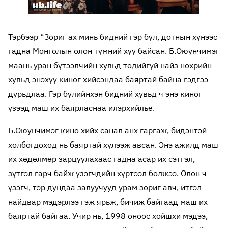
Тэрбээр “Зориг ах минь бидний гэр бүл, дотнын хүнээс
гадна Монголын олон түмний хүү байсан. Б.Оюунчимэг
маань уран бүтээлчийн хувьд төдийгүй найз нөхрийн
хувьд энэхүү киног хийсэндаа баяртай байна гэдгээ
дурьдлаа. Гэр бүлийнхэн бидний хувьд ч энэ киног
үзээд маш их баярласнаа илэрхийлье.
Б.Оюунчимэг кино хийх санал анх гаргаж, бидэнтэй
холбогдоход нь баяртай хүлээж авсан. Энэ ажилд маш
их хөдөлмөр зарцуулахаас гадна асар их сэтгэл,
зүтгэл гарч байж үзэгчдийн хүртээл болжээ. Олон ч
үзэгч, тэр дундаа залуучууд урам зориг авч, итгэл
найдвар мэдэрлээ гэж ярьж, бичиж байгаад маш их
баяртай байгаа. Учир нь, 1998 оноос хойшхи мэдээ,