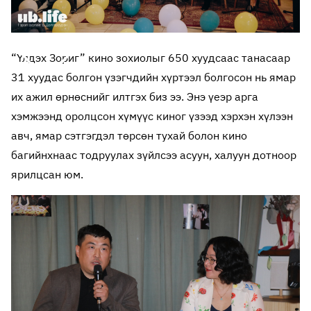
“Үлдэх Зориг” кино зохиолыг 650 хуудсаас танасаар
31 хуудас болгон үзэгчдийн хүртээл болгосон нь ямар
их ажил өрнөснийг илтгэх биз ээ. Энэ үеэр арга
хэмжээнд оролцсон хүмүүс киног үзээд хэрхэн хүлээн
авч, ямар сэтгэгдэл төрсөн тухай болон кино
багийнхнаас тодруулах зүйлсээ асуун, халуун дотноор
ярилцсан юм.