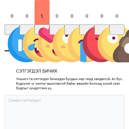
0
0
1
0
0
0
0
0
СЭТГЭГДЭЛ БИЧИХ
Уншигч та сэтгэгдэл бичихдээ бусдын нэр төрд халдахгүй, ёс бус,
бүдүүлэг үг хэллэг ашиглахгүй байж, өөрийн болоод хүний үзэл
бодлыг хүндэтгэнэ үү.