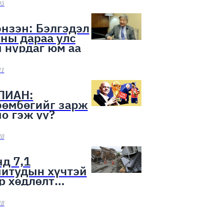
ээн эхэллээ
05
нзэн: Бэлгэдэл
ны дараа улс
 нурдаг юм аа
31
ЛИАН:
бөмбөгийг зарж
о гэж үү?
30
д 7,1
нитудын хүчтэй
р хөдлөлт
лоо
28