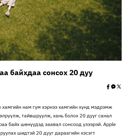
араа байхдаа сонсох 20 дуу
ч хамгийн нам гүм хэрнээ хамгийн хүнд мэдрэмж
өөлрүүлж, тайвшруулж, хань болох 20 дууг санал
аа байх шөнүүдэд заавал сонсоод үзээрэй. Apple
руулах шидтэй 20 дууг дараагийн хэсэгт