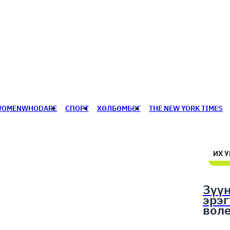
WOMENWHODARE
СПОРТ
ХӨЛБӨМБӨГ
THE NEW YORK TIMES
🥇 ПАРИС - 2024
МИЛЛЕНИАЛ
АЛИСАГИЙН БУЛАН
ИХ 
Зүү
эрэ
вол
шал