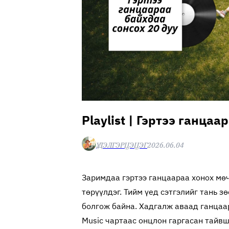
Playlist | Гэртээ ганца
Ү.ДЭЛГЭРЦЭЦЭГ
2026.06.04
Заримдаа гэртээ ганцаараа хонох мө
төрүүлдэг. Тийм үед сэтгэлийг тань з
болгож байна. Хадгалж аваад ганцаар
Music чартаас онцлон гаргасан тайвш