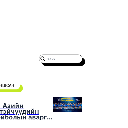
УНШСАН
н Азийн
гтэйчүүдийн
ейболын аварга
гаруулах