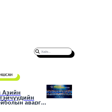
УНШСАН
н Азийн
гтэйчүүдийн
ейболын аварга
гаруулах