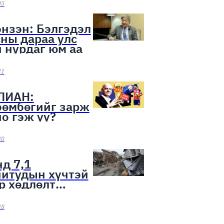
ээн эхэллээ
05
нзэн: Бэлгэдэл
ны дараа улс
 нурдаг юм аа
31
ЛИАН:
бөмбөгийг зарж
о гэж үү?
30
д 7,1
нитудын хүчтэй
р хөдлөлт
лоо
28