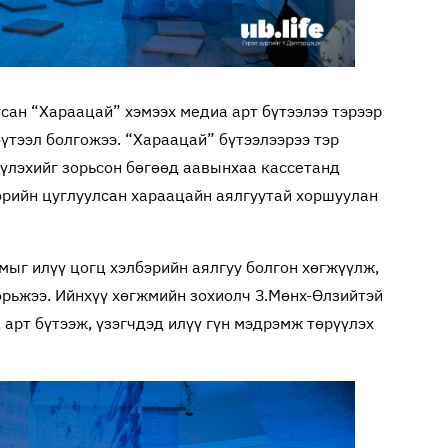
сан “Хараацай” хэмээх медиа арт бүтээлээ тэрээр
бүтээл болгожээ. “Хараацай” бүтээлээрээ тэр
үлэхийг зорьсон бөгөөд аавынхаа кассетанд
өрийн цуглуулсан хараацайн аялгуутай хоршуулан
змыг илүү цогц хэлбэрийн аялгуу болгон хөгжүүлж,
орьжээ. Ийнхүү хөгжмийн зохиолч З.Мөнх-Өлзийтэй
 арт бүтээж, үзэгчдэд илүү гүн мэдрэмж төрүүлэх