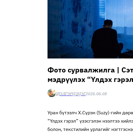
Фото сурвалжилга | Сэ
мэдрүүлэх “Үлдэх гэрэл
Ү.ДЭЛГЭРЦЭЦЭГ
2026.06.08
Уран бүтээлч Х.Сүрэн (Suzy)-гийн дөр
“Үлдэх гэрэл” үзэсгэлэн нээлтээ хийл
болон, текстилийн урлагийг нэгтгэснэ