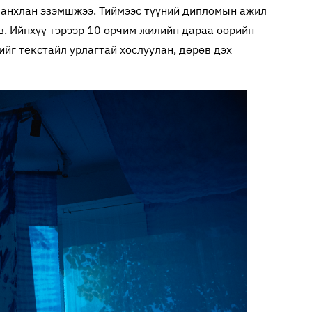
 анхлан эзэмшжээ. Тиймээс түүний дипломын ажил
в. Ийнхүү тэрээр 10 орчим жилийн дараа өөрийн
ийг текстайл урлагтай хослуулан, дөрөв дэх