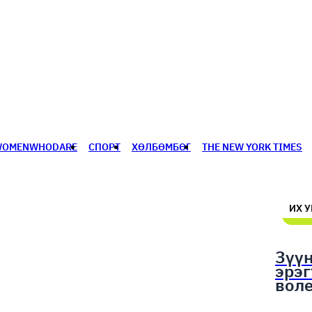
WOMENWHODARE
СПОРТ
ХӨЛБӨМБӨГ
THE NEW YORK TIMES
🥇 ПАРИС - 2024
МИЛЛЕНИАЛ
АЛИСАГИЙН БУЛАН
ИХ 
Зүү
эрэ
вол
шал