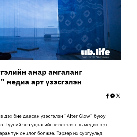
тгэлийн амар амгаланг
” медиа арт үзэсгэлэн
өв дэх бие даасан үзэсгэлэн “After Glow” буюу
ээ. Түүний энэ удаагийн үзэсгэлэн нь медиа арт
эрээ тун онцлог болжээ. Тэрээр их сургуульд