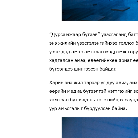
“Дурсамжаар бүтээв” үзэсгэлэнд багт
энэ жилийн үзэсгэлэнгийнхээ голлох 
үзэгчдэд амар амгалан мэдрэмж төрү
хадгалсан эмээ, өвөөгийнхөө яриаг ө
бүтээлдээ шингээсэн байдаг.
Харин энэ жил тэрээр уг дуу авиа, ай
өөрийн медиа бүтээлтэй нэгтгэхийг з
хамтран бүтээлд нь төгс нийцэх саунд
уур амьсгалыг бүрдүүлсэн байна.