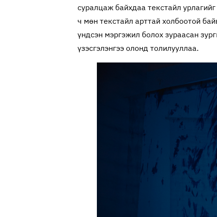
суралцаж байхдаа текстайл урлагийг
ч мөн текстайл арттай холбоотой бай
үндсэн мэргэжил болох зураасан зург
үзэсгэлэнгээ олонд толилууллаа.