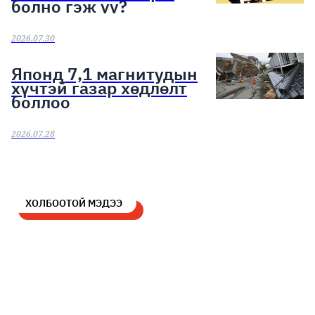
болно гэж үү?
2026.07.30
Японд 7,1 магнитудын
хүчтэй газар хөдлөлт
боллоо
2026.07.28
ХОЛБООТОЙ МЭДЭЭ