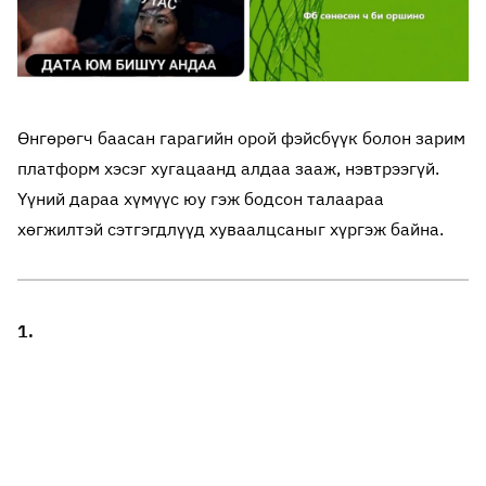
Өнгөрөгч баасан гарагийн орой фэйсбүүк болон зарим
платформ хэсэг хугацаанд алдаа зааж, нэвтрээгүй.
Үүний дараа хүмүүс юу гэж бодсон талаараа
хөгжилтэй сэтгэгдлүүд хуваалцсаныг хүргэж байна.
1.