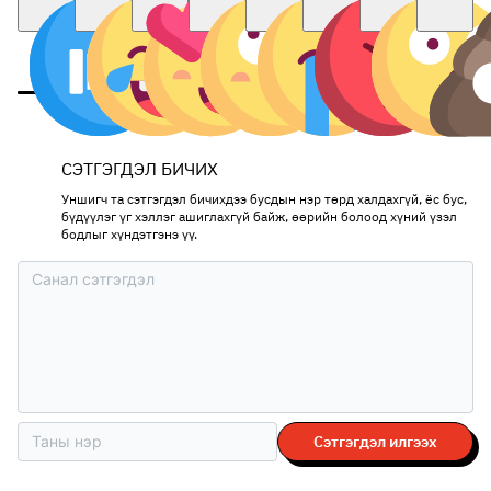
СЭТГЭГДЭЛ БИЧИХ
Уншигч та сэтгэгдэл бичихдээ бусдын нэр төрд халдахгүй, ёс бус,
бүдүүлэг үг хэллэг ашиглахгүй байж, өөрийн болоод хүний үзэл
бодлыг хүндэтгэнэ үү.
Сэтгэгдэл илгээх