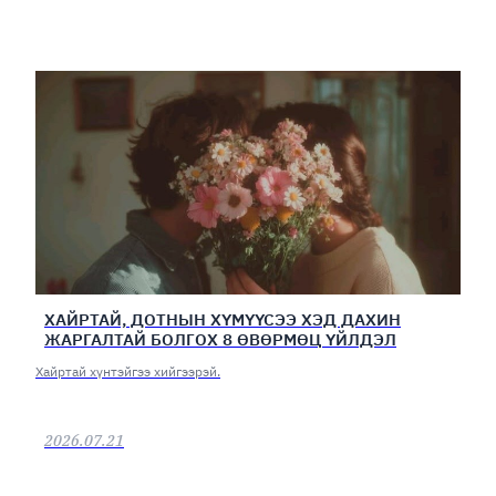
ХАЙРТАЙ, ДОТНЫН ХҮМҮҮСЭЭ ХЭД ДАХИН
ЖАРГАЛТАЙ БОЛГОХ 8 ӨВӨРМӨЦ ҮЙЛДЭЛ
Хайртай хүнтэйгээ хийгээрэй.
2026.07.21