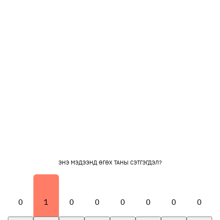
ЭНЭ МЭДЭЭНД ӨГӨХ ТАНЫ СЭТГЭГДЭЛ?
0
1
0
0
0
0
0
0