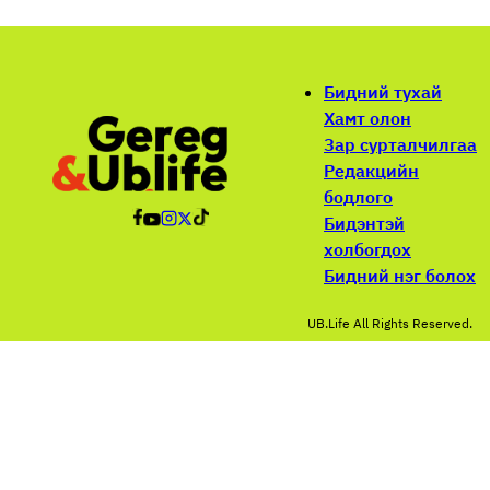
Бидний тухай
Хамт олон
Зар сурталчилгаа
Редакцийн
бодлого
Бидэнтэй
холбогдох
Бидний нэг болох
UB.Life All Rights Reserved.