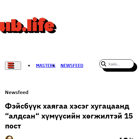
MASTERS
NEWSFEED
#WOMENWHODARE
СПОРТ
Newsfeed
ХӨЛБӨМБӨГ
Фэйсбүүк хаягаа хэсэг хугацаанд
“алдсан“ хүмүүсийн хөгжилтэй 15
THE NEW YORK TIMES
пост
НАДАД НЭГ САНАЛ БАЙНА