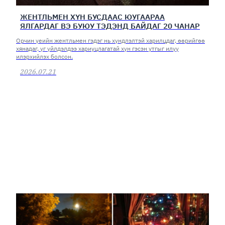
ЖЕНТЛЬМЕН ХҮН БУСДААС ЮУГААРАА
ЯЛГАРДАГ ВЭ БУЮУ ТЭДЭНД БАЙДАГ 20 ЧАНАР
Орчин үеийн жентльмен гэдэг нь хүндлэлтэй харилцдаг, өөрийгөө
хянадаг, үг үйлдэлдээ хариуцлагатай хүн гэсэн утгыг илүү
илэрхийлэх болсон.
2026.07.21