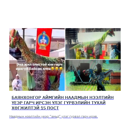
БАЯНХОНГОР АЙМГИЙН НААДМЫН НЭЭЛТИЙН
ҮЕЭР ГАРЧ ИРСЭН ҮЛЭГ ГҮРВЭЛИЙН ТУХАЙ
ХӨГЖИЛТЭЙ 15 ПОСТ
Наадмын нээлтийн үеэр “амьд“ үлэг гүрвэл гарч ирэв.