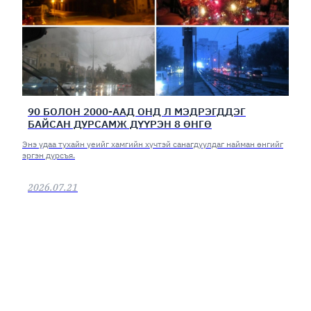
90 БОЛОН 2000-ААД ОНД Л МЭДРЭГДДЭГ
БАЙСАН ДУРСАМЖ ДҮҮРЭН 8 ӨНГӨ
Энэ удаа тухайн үеийг хамгийн хүчтэй санагдуулдаг найман өнгийг
эргэн дурсъя.
2026.07.21