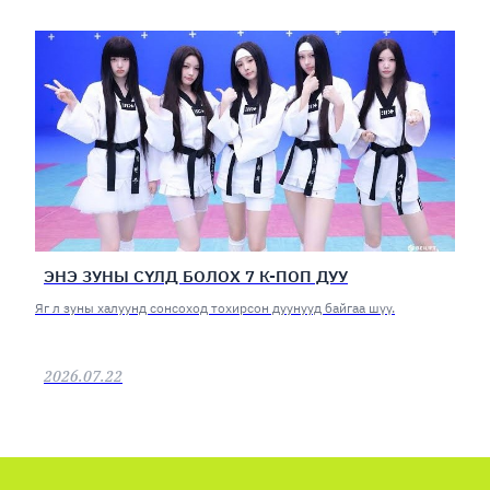
ЭНЭ ЗУНЫ СҮЛД БОЛОХ 7 К-ПОП ДУУ
Яг л зуны халуунд сонсоход тохирсон дуунууд байгаа шүү.
2026.07.22