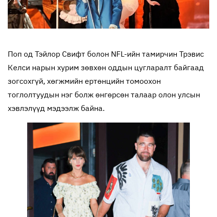
Поп од Тэйлор Свифт болон NFL-ийн тамирчин Трэвис
Келси нарын хурим зөвхөн оддын цугларалт байгаад
зогсохгүй, хөгжмийн ертөнцийн томоохон
тоглолтуудын нэг болж өнгөрсөн талаар олон улсын
хэвлэлүүд мэдээлж байна.