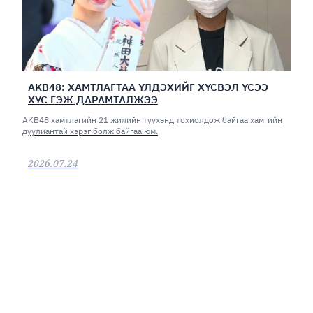
AKB48: ХАМТЛАГТАА ҮЛДЭХИЙГ ХҮСВЭЛ ҮСЭЭ
ХУС ГЭЖ ДАРАМТАЛЖЭЭ
AKB48 хамтлагийн 21 жилийн түүхэнд тохиолдож байгаа хамгийн
дуулиантай хэрэг болж байгаа юм.
2026.07.24