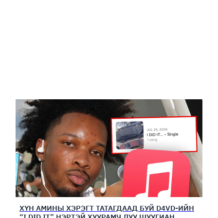
ХҮН АМИНЫ ХЭРЭГТ ТАТАГДААД БУЙ D4VD-ИЙН
“I DID IT” НЭРТЭЙ ХУУРАМЧ ДУУ ШУУГИАН