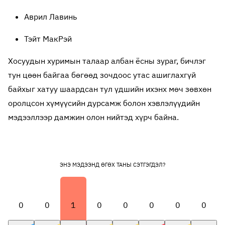
Аврил Лавинь
Тэйт МакРэй
Хосуудын хуримын талаар албан ёсны зураг, бичлэг
тун цөөн байгаа бөгөөд зочдоос утас ашиглахгүй
байхыг хатуу шаардсан тул үдшийн ихэнх мөч зөвхөн
оролцсон хүмүүсийн дурсамж болон хэвлэлүүдийн
мэдээллээр дамжин олон нийтэд хүрч байна.
ЭНЭ МЭДЭЭНД ӨГӨХ ТАНЫ СЭТГЭГДЭЛ?
0
0
1
0
0
0
0
0