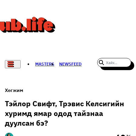
MASTERS
NEWSFEED
#WOMENWHODARE
СПОРТ
Хөгжим
ХӨЛБӨМБӨГ
Тэйлор Свифт, Трэвис Келсигийн
хуримд ямар одод тайзнаа
THE NEW YORK TIMES
дуулсан бэ?
НАДАД НЭГ САНАЛ БАЙНА