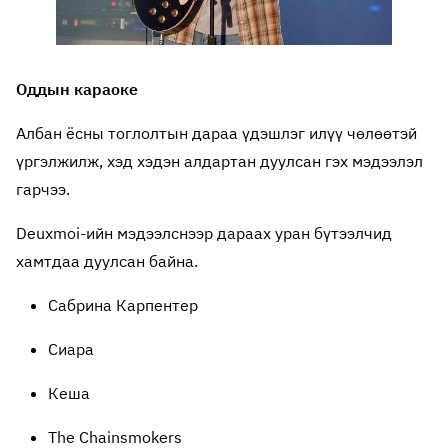
Оддын караоке
Албан ёсны тоглолтын дараа үдэшлэг илүү чөлөөтэй
үргэлжилж, хэд хэдэн алдартан дуулсан гэх мэдээлэл
гарчээ.
Deuxmoi-ийн мэдээлснээр дараах уран бүтээлчид
хамтдаа дуулсан байна.
Сабрина Карпентер
Сиара
Кеша
The Chainsmokers