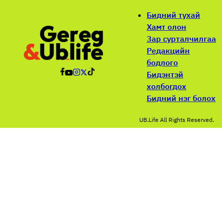
Бидний тухай
Хамт олон
Зар сурталчилгаа
Редакцийн
бодлого
Бидэнтэй
холбогдох
Бидний нэг болох
UB.Life All Rights Reserved.