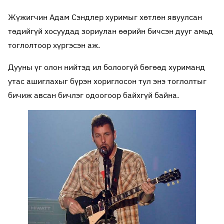
Жүжигчин Адам Сэндлер хуримыг хөтлөн явуулсан
төдийгүй хосуудад зориулан өөрийн бичсэн дууг амьд
тоглолтоор хүргэсэн аж.
Дууны үг олон нийтэд ил болоогүй бөгөөд хуриманд
утас ашиглахыг бүрэн хориглосон тул энэ тоглолтыг
бичиж авсан бичлэг одоогоор байхгүй байна.