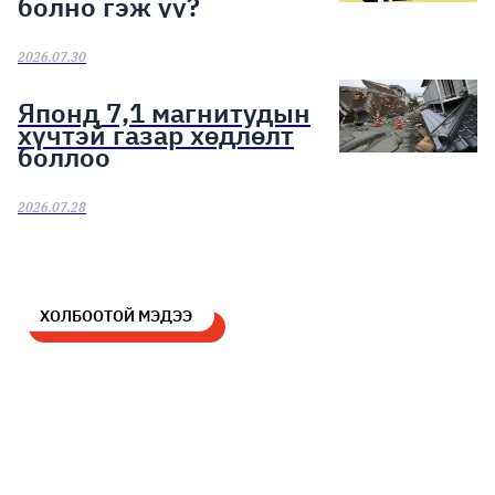
болно гэж үү?
2026.07.30
Японд 7,1 магнитудын
хүчтэй газар хөдлөлт
боллоо
2026.07.28
ХОЛБООТОЙ МЭДЭЭ