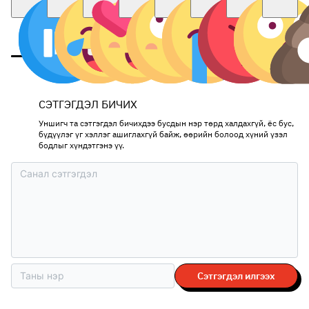
СЭТГЭГДЭЛ БИЧИХ
Уншигч та сэтгэгдэл бичихдээ бусдын нэр төрд халдахгүй, ёс бус,
бүдүүлэг үг хэллэг ашиглахгүй байж, өөрийн болоод хүний үзэл
бодлыг хүндэтгэнэ үү.
Сэтгэгдэл илгээх