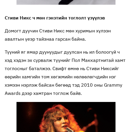
Стиви Никс ч мөн гэнэтийн тоглолт үзүүлэв
Домогт дуучин Стиви Никс мөн хуримын хүлээн
авалтын үеэр тайзнаа гарсан байна.
Түүний яг ямар дуунуудыг дуулсан нь ил болоогүй ч
хэд хэдэн эх сурвалж түүнийг Пол Маккартнитай хамт
тоглосныг баталжээ. Свифт өмнө нь Стиви Никсийг
өөрийн хамгийн том хөгжмийн нөлөөлөгчдийн нэг
хэмээн нэрлэж байсан бөгөөд тэд 2010 оны Grammy
Awards дээр хамтран тоглож байв.