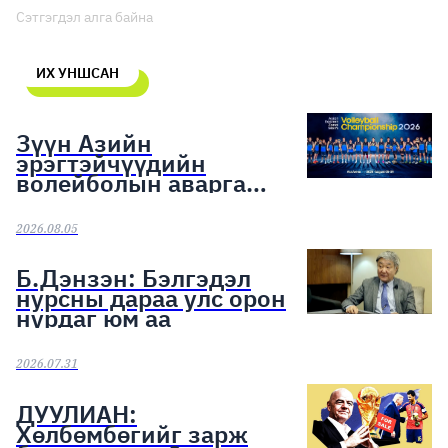
Сэтгэгдэл алга байна
ИХ УНШСАН
Зүүн Азийн
эрэгтэйчүүдийн
волейболын аварга
шалгаруулах тэмцээн
эхэллээ
2026.08.05
Б.Дэнзэн: Бэлгэдэл
нурсны дараа улс орон
нурдаг юм аа
2026.07.31
ДУУЛИАН:
Хөлбөмбөгийг зарж