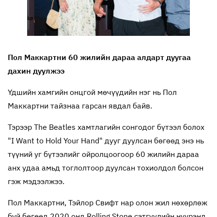
Пол Маккартни 60 жилийн дараа алдарт дуугаа
дахин дуулжээ
Үдшийн хамгийн онцгой мөчүүдийн нэг нь Пол
Маккартни тайзнаа гарсан явдал байв.
Тэрээр The Beatles хамтлагийн сонгодог бүтээл болох
"I Want to Hold Your Hand" дууг дуулсан бөгөөд энэ нь
түүний уг бүтээлийг ойролцоогоор 60 жилийн дараа
анх удаа амьд тоглолтоор дуулсан тохиолдол болсон
гэж мэдээлжээ.
Пол Маккартни, Тэйлор Свифт нар олон жил нөхөрлөж
буй бөгөөд 2020 онд Rolling Stone сэтгүүлийн нүүрэнд