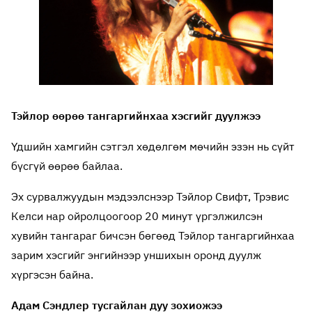
Тэйлор өөрөө тангаргийнхаа хэсгийг дуулжээ
Үдшийн хамгийн сэтгэл хөдөлгөм мөчийн эзэн нь сүйт
бүсгүй өөрөө байлаа.
Эх сурвалжуудын мэдээлснээр Тэйлор Свифт, Трэвис
Келси нар ойролцоогоор 20 минут үргэлжилсэн
хувийн тангараг бичсэн бөгөөд Тэйлор тангаргийнхаа
зарим хэсгийг энгийнээр уншихын оронд дуулж
хүргэсэн байна.
Адам Сэндлер тусгайлан дуу зохиожээ