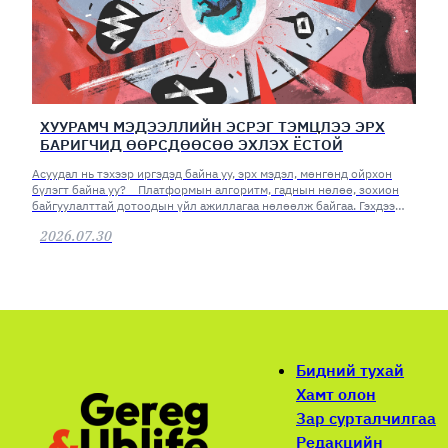
ХУУРАМЧ МЭДЭЭЛЛИЙН ЭСРЭГ ТЭМЦЛЭЭ ЭРХ
БАРИГЧИД ӨӨРСДӨӨСӨӨ ЭХЛЭХ ЁСТОЙ
Асуудал нь тэхээр иргэдэд байна уу, эрх мэдэл, мөнгөнд ойрхон
бүлэгт байна уу? Платформын алгоритм, гаднын нөлөө, зохион
байгуулалттай дотоодын үйл ажиллагаа нөлөөлж байгаа. Гэхдээ
асуудлаа эрх баригчид өөрсдөөсөө хайх хэрэгтэй юм.
2026.07.30
Бидний тухай
Хамт олон
Зар сурталчилгаа
Редакцийн