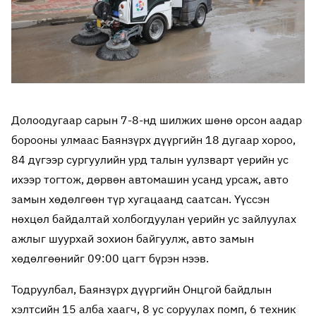
Долоодугаар сарын 7-8-нд шилжих шөнө орсон аадар
борооны улмаас Баянзүрх дүүргийн 18 дугаар хороо,
84 дүгээр сургуулийн урд талын уулзварт үерийн ус
ихээр тогтож, дөрвөн автомашин усанд урсаж, авто
замын хөдөлгөөн түр хугацаанд саатсан. Үүссэн
нөхцөл байдалтай холбогдуулан үерийн ус зайлуулах
ажлыг шуурхай зохион байгуулж, авто замын
хөдөлгөөнийг 09:00 цагт бүрэн нээв.
Тодруулбал, Баянзүрх дүүргийн Онцгой байдлын
хэлтсийн 15 алба хаагч, 8 ус соруулах помп, 6 техник