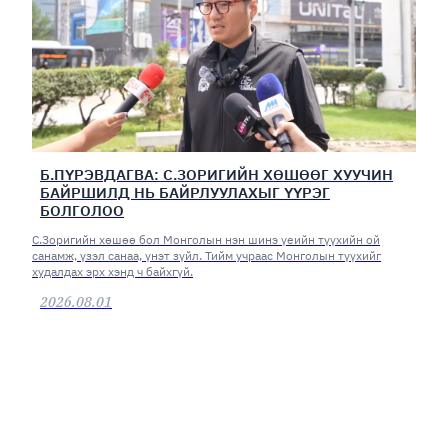
Б.ПҮРЭВДАГВА: С.ЗОРИГИЙН ХӨШӨӨГ ХУУЧИН
БАЙРШИЛД НЬ БАЙРЛУУЛАХЫГ ҮҮРЭГ
БОЛГОЛОО
С.Зоригийн хөшөө бол Монголын нэн шинэ үеийн түүхийн ой
санамж, үзэл санаа, үнэт зүйл. Тийм учраас Монголын түүхийг
худалдах эрх хэнд ч байхгүй.
2026.08.01