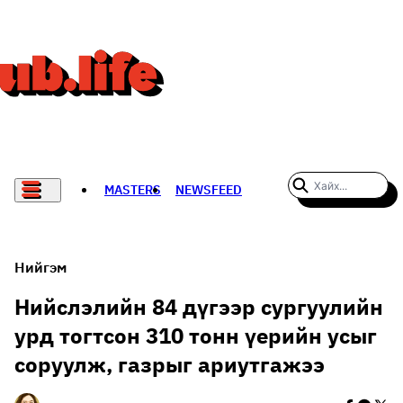
MASTERS
NEWSFEED
#WOMENWHODARE
СПОРТ
Нийгэм
ХӨЛБӨМБӨГ
Нийслэлийн 84 дүгээр сургуулийн
урд тогтсон 310 тонн үерийн усыг
THE NEW YORK TIMES
соруулж, газрыг ариутгажээ
НАДАД НЭГ САНАЛ БАЙНА