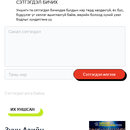
СЭТГЭГДЭЛ БИЧИХ
Уншигч та сэтгэгдэл бичихдээ бусдын нэр төрд халдахгүй, ёс бус,
бүдүүлэг үг хэллэг ашиглахгүй байж, өөрийн болоод хүний үзэл
бодлыг хүндэтгэнэ үү.
Сэтгэгдэл илгээх
Сэтгэгдэл алга байна
ИХ УНШСАН
Зүүн Азийн