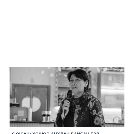
С.ОЮУН: ХӨШӨӨ АНХЛАН БАЙСАН ТЭР