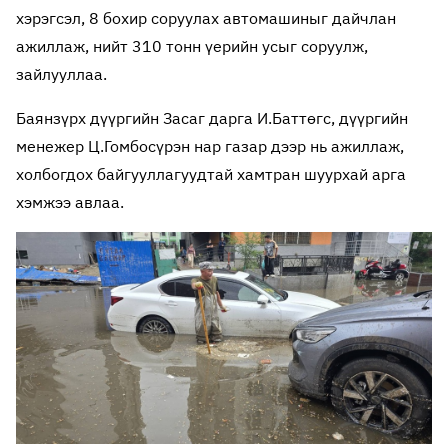
хэрэгсэл, 8 бохир соруулах автомашиныг дайчлан
ажиллаж, нийт 310 тонн үерийн усыг соруулж,
зайлууллаа.
Баянзүрх дүүргийн Засаг дарга И.Баттөгс, дүүргийн
менежер Ц.Гомбосүрэн нар газар дээр нь ажиллаж,
холбогдох байгууллагуудтай хамтран шуурхай арга
хэмжээ авлаа.