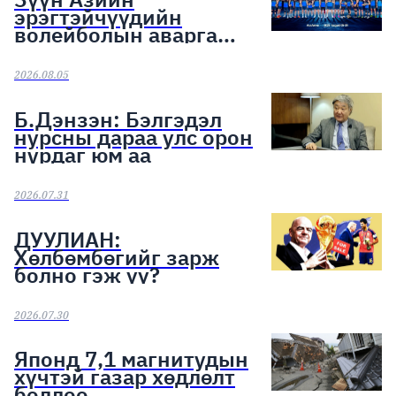
эрэгтэйчүүдийн
волейболын аварга
шалгаруулах тэмцээн
эхэллээ
2026.08.05
Б.Дэнзэн: Бэлгэдэл
нурсны дараа улс орон
нурдаг юм аа
2026.07.31
ДУУЛИАН:
Хөлбөмбөгийг зарж
болно гэж үү?
2026.07.30
Японд 7,1 магнитудын
хүчтэй газар хөдлөлт
боллоо