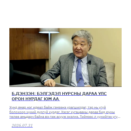
Б.ДЭНЗЭН: БЭЛГЭДЭЛ НУРСНЫ ДАРАА УЛС
ОРОН НУРДАГ ЮМ АА
Хүнд ямар нэг идеал байж гэмээнэ урагшилдаг, тэр нь үгүй
болохоор хүний дургүй хүрдэг. Хэсэг хугацааны дараа бид юуны
төлөө амьдарч байна вэ гэж асууж эхэлнэ. Тиймээс л үүнийгээ үгүй
хийж болохгүй.
2026.07.31