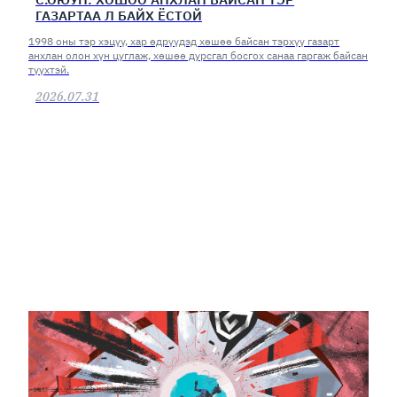
ГАЗАРТАА Л БАЙХ ЁСТОЙ
1998 оны тэр хэцүү, хар өдрүүдэд хөшөө байсан тэрхүү газарт
анхлан олон хүн цуглаж, хөшөө дурсгал босгох санаа гаргаж байсан
түүхтэй.
2026.07.31