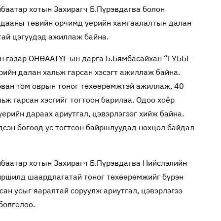
нбаатар хотын Захирагч Б.Пүрэвдагва болон
лдааны төвийн орчимд үерийн хамгаалалтын далан
тай цэгүүдэд ажиллаж байна.
йн газар ОНӨААТҮГ-ын дарга Б.Бямбасайхан “ГУББГ
рийн далан хальж гарсан хэсэгт ажиллаж байна.
урван том оврын тоног төхөөрөмжтэй ажиллаж, 40
льж гарсан хэсгийг тогтоон барилаа. Одоо хоёр
ерийн дараах ариутгал, цэвэрлэгээг хийж байна.
дсэн бөгөөд ус тогтсон байршлуудад нөхцөл байдал
нбаатар хотын Захирагч Б.Пүрэвдагва Нийслэлийн
йршилд шаардлагатай тоног төхөөрөмжийг бүрэн
сан усыг яаралтай соруулж ариутгал, цэвэрлэгээ
болголоо.