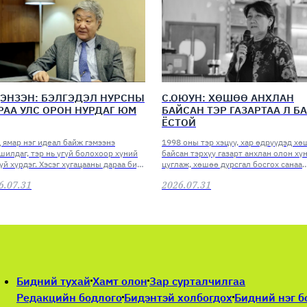
ДЭНЗЭН: БЭЛГЭДЭЛ НУРСНЫ
С.ОЮУН: ХӨШӨӨ АНХЛАН
РАА УЛС ОРОН НУРДАГ ЮМ
БАЙСАН ТЭР ГАЗАРТАА Л Б
ЁСТОЙ
 ямар нэг идеал байж гэмээнэ
1998 оны тэр хэцүү, хар өдрүүдэд хө
шилдаг, тэр нь үгүй болохоор хүний
байсан тэрхүү газарт анхлан олон хү
үй хүрдэг. Хэсэг хугацааны дараа бид
цуглаж, хөшөө дурсгал босгох санаа
 төлөө амьдарч байна вэ гэж асууж
гаргаж байсан түүхтэй.
6.07.31
2026.07.31
нэ. Тиймээс л үүнийгээ үгүй хийж
хгүй.
Бидний тухай
Хамт олон
Зар сурталчилгаа
Редакцийн бодлого
Бидэнтэй холбогдох
Бидний нэг б