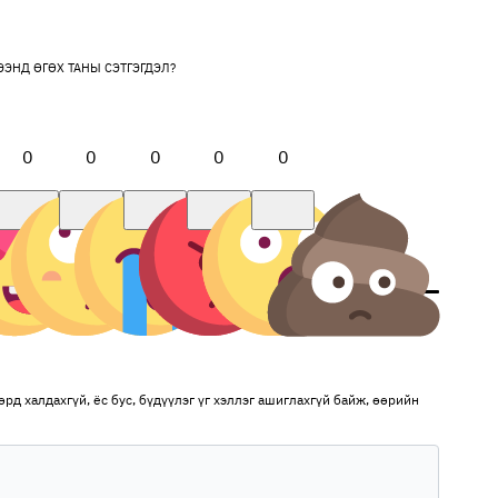
ЭЭНД ӨГӨХ ТАНЫ СЭТГЭГДЭЛ?
0
0
0
0
0
рд халдахгүй, ёс бус, бүдүүлэг үг хэллэг ашиглахгүй байж, өөрийн