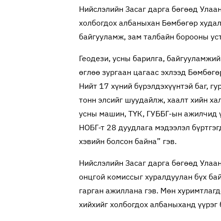
Нийслэлийн Засаг дарга бөгөөд Улаа
холбогдох албаныхан Бөмбөгөр худа
байгууламж, зам талбайн борооны ус
Геодези, усны барилга, байгууламжи
өглөө зургаан цагаас эхлээд Бөмбөгө
Нийт 17 хүний бүрэлдэхүүнтэй баг, г
тонн элсийг шуудайлж, хаалт хийн ха
усны машин, ТҮК, ГУББГ-ын ажилчид ү
НОБГ-т 28 дуудлага мэдээлэл бүртгэг
хэвийн болсон байна” гэв.
Нийслэлийн Засаг дарга бөгөөд Улаа
онцгой комиссыг хуралдуулан бүх ба
гарган ажиллана гэв. Мөн хуримтлагд
хийхийг холбогдох албаныханд үүрэг 