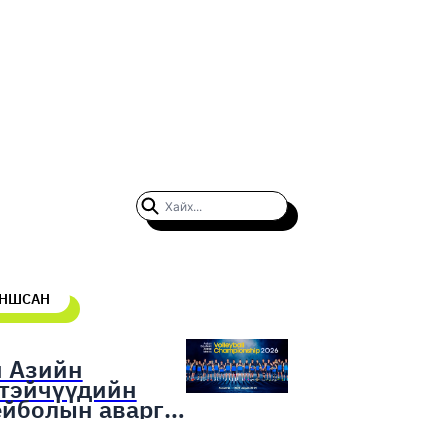
УНШСАН
н Азийн
гтэйчүүдийн
ейболын аварга
гаруулах