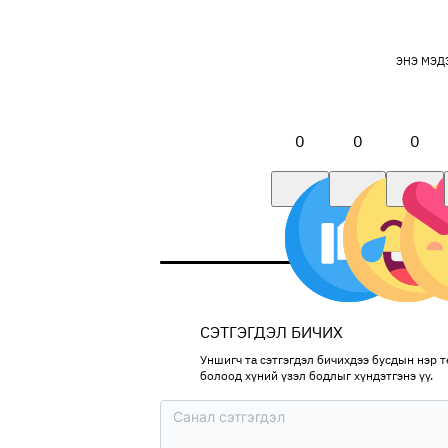
ЭНЭ МЭД
0
0
0
СЭТГЭГДЭЛ БИЧИХ
Уншигч та сэтгэгдэл бичихдээ бусдын нэр тө
болоод хүний үзэл бодлыг хүндэтгэнэ үү.