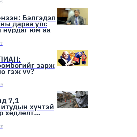
ээн эхэллээ
05
нзэн: Бэлгэдэл
ны дараа улс
 нурдаг юм аа
31
ЛИАН:
бөмбөгийг зарж
о гэж үү?
30
д 7,1
нитудын хүчтэй
р хөдлөлт
лоо
28