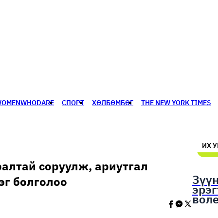
WOMENWHODARE
СПОРТ
ХӨЛБӨМБӨГ
THE NEW YORK TIMES
🥇 ПАРИС - 2024
МИЛЛЕНИАЛ
АЛИСАГИЙН БУЛАН
ИХ 
ралтай соруулж, ариутгал
Зүү
эг болголоо
эрэ
вол
шал