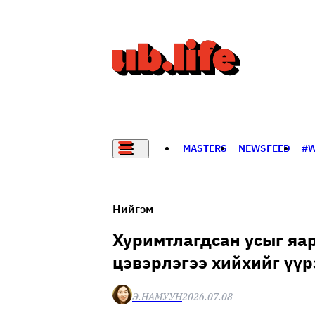
MASTERS
NEWSFEED
#
НАДАД НЭГ САНАЛ БАЙНА
Нийгэм
Хуримтлагдсан усыг яа
цэвэрлэгээ хийхийг үүр
Э.НАМУУН
2026.07.08