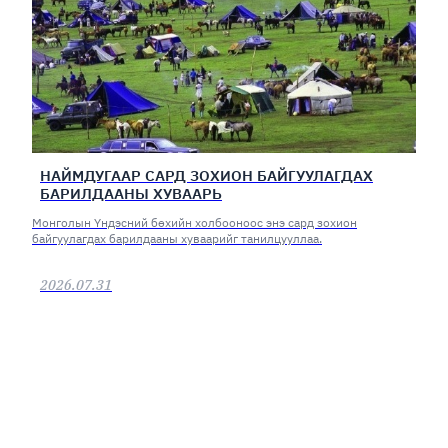
НАЙМДУГААР САРД ЗОХИОН БАЙГУУЛАГДАХ
БАРИЛДААНЫ ХУВААРЬ
Монголын Үндэсний бөхийн холбооноос энэ сард зохион
байгуулагдах барилдааны хуваарийг танилцууллаа.
2026.07.31