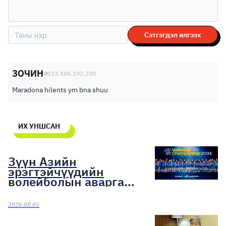
Сэтгэгдэл илгээх
ЗОЧИН
133.106.192.230
Maradona hilents ym bna shuu
ИХ УНШСАН
Зүүн Азийн
эрэгтэйчүүдийн
волейболын аварга
шалгаруулах тэмцээн
эхэллээ
2026.08.05