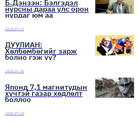
Б.Дэнзэн: Бэлгэдэл
нурсны дараа улс орон
нурдаг юм аа
2026.07.31
ДУУЛИАН:
Хөлбөмбөгийг зарж
болно гэж үү?
2026.07.30
Японд 7,1 магнитудын
хүчтэй газар хөдлөлт
боллоо
2026.07.28