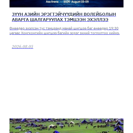
ЗҮҮН АЗИЙН ЭРЭГТЭЙЧҮҮДИЙН ВОЛЕЙБОЛЫН
АВАРГА ШАЛГАРУУЛАХ ТЭМЦЭЭН ЭХЭЛЛЭЭ
Өнөөдөр эхэлсэн тус тэмцээнд манай шигшээ баг өнөөдөр 19:30
цагаас Хонгконгийн шигшээ багийн эсрэг эхний тоглолтоо хийнэ.
2026.08.05