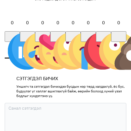
0
0
0
0
0
0
0
0
СЭТГЭГДЭЛ БИЧИХ
Уншигч та сэтгэгдэл бичихдээ бусдын нэр төрд халдахгүй, ёс бус,
бүдүүлэг үг хэллэг ашиглахгүй байж, өөрийн болоод хүний үзэл
бодлыг хүндэтгэнэ үү.