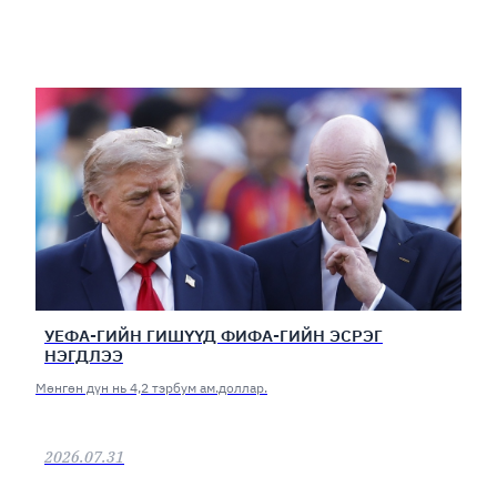
УЕФА-ГИЙН ГИШҮҮД ФИФА-ГИЙН ЭСРЭГ
НЭГДЛЭЭ
Мөнгөн дүн нь 4,2 тэрбум ам.доллар.
2026.07.31