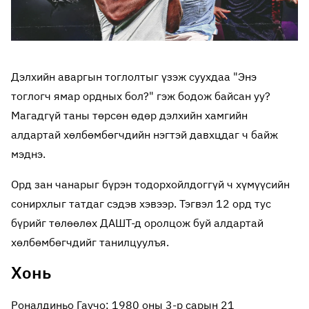
Дэлхийн аваргын тоглолтыг үзэж суухдаа "Энэ
тоглогч ямар ордных бол?" гэж бодож байсан уу?
Магадгүй таны төрсөн өдөр дэлхийн хамгийн
алдартай хөлбөмбөгчдийн нэгтэй давхцдаг ч байж
мэднэ.
Орд зан чанарыг бүрэн тодорхойлдоггүй ч хүмүүсийн
сонирхлыг татдаг сэдэв хэвээр. Тэгвэл 12 орд тус
бүрийг төлөөлөх ДАШТ-д оролцож буй алдартай
хөлбөмбөгчдийг танилцуулъя.
Хонь
Роналдиньо Гаучо: 1980 оны 3-р сарын 21