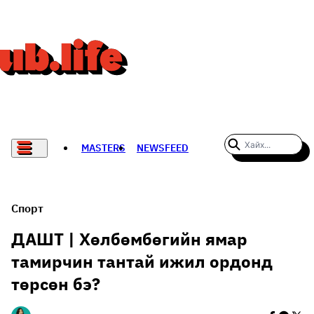
MASTERS
NEWSFEED
#WOMENWHODARE
СПОРТ
Спорт
ХӨЛБӨМБӨГ
ДАШТ | Хөлбөмбөгийн ямар
тамирчин тантай ижил ордонд
THE NEW YORK TIMES
төрсөн бэ?
НАДАД НЭГ САНАЛ БАЙНА