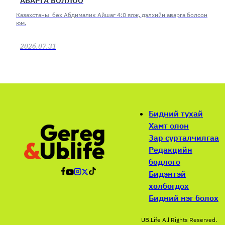
АВАРГА БОЛЛОО
Казахстаны бөх Абдималик Айшаг 4:0 ялж, дэлхийн аварга болсон
юм.
2026.07.31
Бидний тухай
Хамт олон
Зар сурталчилгаа
Редакцийн
бодлого
Бидэнтэй
холбогдох
Бидний нэг болох
UB.Life All Rights Reserved.