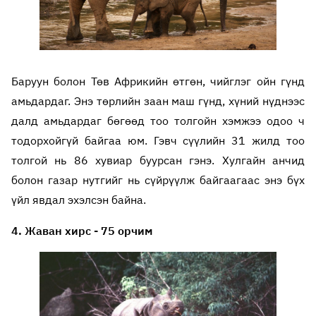
Баруун болон Төв Африкийн өтгөн, чийглэг ойн гүнд
амьдардаг. Энэ төрлийн заан маш гүнд, хүний нүднээс
далд амьдардаг бөгөөд тоо толгойн хэмжээ одоо ч
тодорхойгүй байгаа юм. Гэвч сүүлийн 31 жилд тоо
толгой нь 86 хувиар буурсан гэнэ. Хулгайн анчид
болон газар нутгийг нь сүйрүүлж байгаагаас энэ бүх
үйл явдал эхэлсэн байна.
4. Жаван хирс - 75 орчим