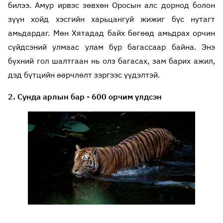
билээ. Амур ирвэс зөвхөн Оросын алс дорнод болон
зүүн хойд хэсгийн харьцангуй жижиг бүс нутагт
амьдардаг. Мөн Хятадад байх бөгөөд амьдрах орчин
сүйдсэний улмаас улам бүр багассаар байна. Энэ
бүхний гол шалтгаан нь олз багасах, зам барих ажил,
дэд бүтцийн өөрчлөлт зэргээс үүдэлтэй.
2. Сунда арлын бар - 600 орчим үлдсэн