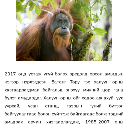
2017 онд устаж үгүй болох эрсдэлд орсон амьтдын
нэгээр нэрлэгдсэн. Батанг Тору гэх халуун орны
хязгаарлагдмал байгальд энэхүү мичний цор ганц
бүлэг амьдардаг. Халуун орны ойг хөдөө аж ахуй, уул
уурхай, усан станц, газрын гүний бүтээн
байгуулалтаас болон сүйтгэж байгаагаас болж тэдний
амьдрах орчин хязгаарлагдаж, 1985-2007 оны