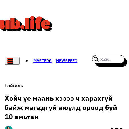
MASTERS
NEWSFEED
#WOMENWHODARE
СПОРТ
Байгаль
ХӨЛБӨМБӨГ
Хойч үе маань хэзээ ч харахгүй
байж магадгүй аюулд ороод буй
THE NEW YORK TIMES
10 амьтан
НАДАД НЭГ САНАЛ БАЙНА