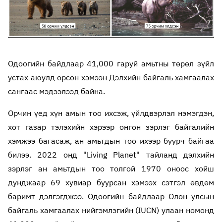
Одоогийн байдлаар 41,000 гаруй амьтны төрөл зүйл
устах аюулд орсон хэмээн Дэлхийн байгаль хамгаалах
сангаас мэдээлээд байна.
Орчин үед хүн амын тоо ихсэж, үйлдвэрлэл нэмэгдэн,
хот газар тэлэхийн хэрээр онгон зэрлэг байгалийн
хэмжээ багасаж, ан амьтдын тоо ихээр буурч байгаа
билээ. 2022 онд "Living Planet" тайланд дэлхийн
зэрлэг ан амьтдын тоо толгой 1970 оноос хойш
дунджаар 69 хувиар буурсан хэмээх сэтгэл өвдөм
баримт дэлгэгджээ. Одоогийн байдлаар Олон улсын
байгаль хамгаалах нийгэмлэгийн (IUCN) улаан номонд