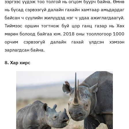
зэргээс үүдэж тоо толгой нь огцом буурч байна. Өмнө
нь бусад сэрвээгүй далайн гахайн хамтаар амьдардаг
байсан ч сүүлийн жилүүдэд нэг ч удаа ажиглагдаагүй.
Тиймээс оршин тогтнож буй цор ганц газар нь Хөх
мөрөн болоод байгаа юм. 2018 оны тооллогоор 1000
орчим сэрвээгүй далайн гахай үлдсэн хэмээн
зарлагдсан байна.
8. Хар хирс