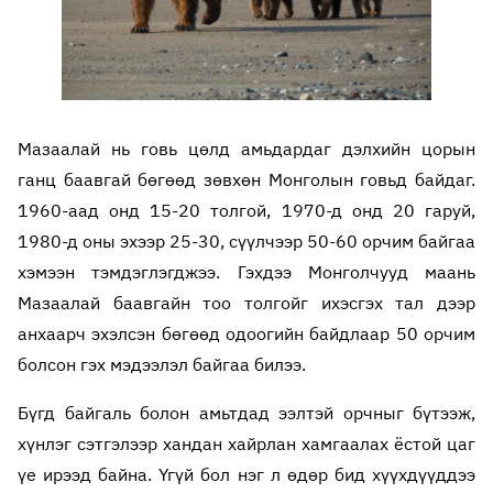
Мазаалай нь говь цөлд амьдардаг дэлхийн цорын
ганц баавгай бөгөөд зөвхөн Монголын говьд байдаг.
1960-аад онд 15-20 толгой, 1970-д онд 20 гаруй,
1980-д оны эхээр 25-30, сүүлчээр 50-60 орчим байгаа
хэмээн тэмдэглэгджээ. Гэхдээ Монголчууд маань
Мазаалай баавгайн тоо толгойг ихэсгэх тал дээр
анхаарч эхэлсэн бөгөөд одоогийн байдлаар 50 орчим
болсон гэх мэдээлэл байгаа билээ.
Бүгд байгаль болон амьтдад ээлтэй орчныг бүтээж,
хүнлэг сэтгэлээр хандан хайрлан хамгаалах ёстой цаг
үе ирээд байна. Үгүй бол нэг л өдөр бид хүүхдүүддээ