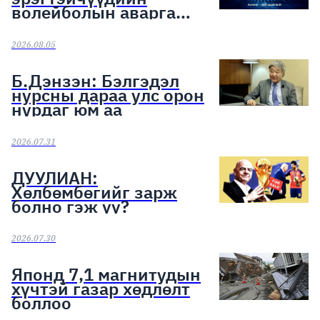
волейболын аварга
шалгаруулах тэмцээн
эхэллээ
2026.08.05
Б.Дэнзэн: Бэлгэдэл
нурсны дараа улс орон
нурдаг юм аа
2026.07.31
ДУУЛИАН:
Хөлбөмбөгийг зарж
болно гэж үү?
2026.07.30
Японд 7,1 магнитудын
хүчтэй газар хөдлөлт
боллоо