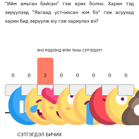
"Ийм амьтан байсан" гэж ярих болно. Харин тэд
зөрүүлээд "Яагаад устчихсан юм бэ" гэж асуухад
харин бид зөрүүлж юу гэж хариулах вэ?
ЭНЭ МЭДЭЭНД ӨГӨХ ТАНЫ СЭТГЭГДЭЛ?
0
0
3
0
0
0
0
0
СЭТГЭГДЭЛ БИЧИХ