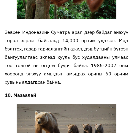
Зөвхөн Индонезийн Суматра арал дээр байдаг энэхүү
төрөл зэрлэг байгальд 14,000 орчим үлджээ. Мод
бэлтгэх, газар тариалангийн ажил, дэд бүтцийн бүтээн
байгуулалтаас эхлээд хууль бус худалдааны улмаас
тоо толгой нь огцом буурч байна. 1985-2007 оны
хооронд энэхүү амьтдын амьдрах орчны 60 орчим
хувь нь алдагдсан байна.
10. Мазаалай