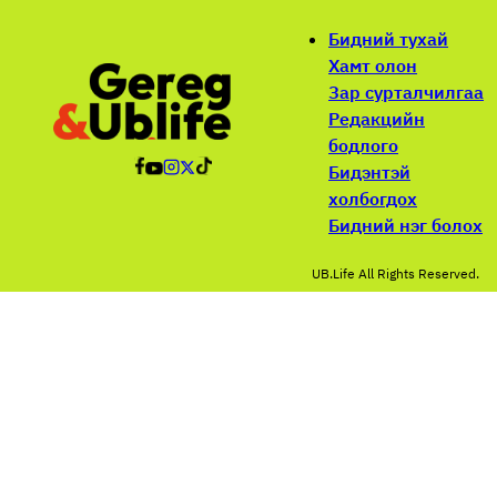
Бидний тухай
Хамт олон
Зар сурталчилгаа
Редакцийн
бодлого
Бидэнтэй
холбогдох
Бидний нэг болох
UB.Life All Rights Reserved.