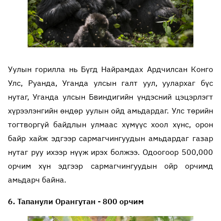
Уулын горилла нь Бүгд Найрамдах Ардчилсан Конго
Улс, Руанда, Уганда улсын галт уул, уулархаг бүс
нутаг, Уганда улсын Бвиндигийн үндэсний цэцэрлэгт
хүрээлэнгийн өндөр уулын ойд амьдардаг. Улс төрийн
тогтворгүй байдлын улмаас хүмүүс хоол хүнс, орон
байр хайж эдгээр сармагчингуудын амьдардаг газар
нутаг руу ихээр нүүж ирэх болжээ. Одоогоор 500,000
орчим хүн эдгээр сармагчингуудын ойр орчимд
амьдарч байна.
6. Тапанули Орангутан - 800 орчим