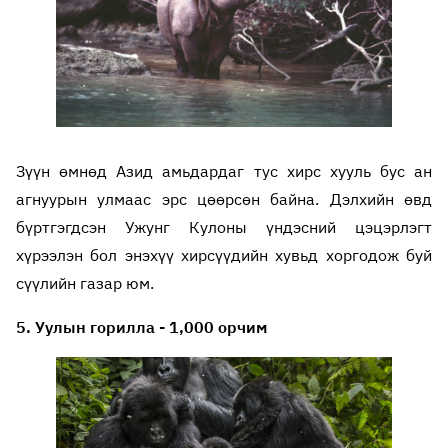
Зүүн өмнөд Азид амьдардаг тус хирс хууль бус ан
агнуурын улмаас эрс цөөрсөн байна. Дэлхийн өвд
бүртгэгдсэн Ужунг Кулоны үндэсний цэцэрлэгт
хүрээлэн бол энэхүү хирсүүдийн хувьд хоргодож буй
сүүлийн газар юм.
5. Уулын горилла - 1,000 орчим