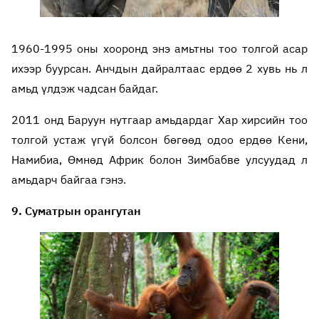
1960-1995 оны хооронд энэ амьтны тоо толгой асар
ихээр буурсан. Анчдын дайралтаас ердөө 2 хувь нь л
амьд үлдэж чадсан байдаг.
2011 онд Баруун нутгаар амьдардаг Хар хирсийн тоо
толгой устаж үгүй болсон бөгөөд одоо ердөө Кени,
Намибиа, Өмнөд Африк болон Зимбабве улсуудад л
амьдарч байгаа гэнэ.
9. Суматрын орангутан