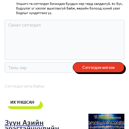
Уншигч та сэтгэгдэл бичихдээ бусдын нэр төрд халдахгүй, ёс бус,
бүдүүлэг үг хэллэг ашиглахгүй байж, өөрийн болоод хүний үзэл
бодлыг хүндэтгэнэ үү.
Сэтгэгдэл илгээх
Сэтгэгдэл алга байна
ИХ УНШСАН
Зүүн Азийн
эрэгтэйчүүдийн