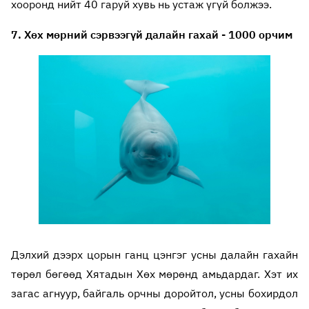
хооронд нийт 40 гаруй хувь нь устаж үгүй болжээ.
7. Хөх мөрний сэрвээгүй далайн гахай - 1000 орчим
Дэлхий дээрх цорын ганц цэнгэг усны далайн гахайн
төрөл бөгөөд Хятадын Хөх мөрөнд амьдардаг. Хэт их
загас агнуур, байгаль орчны доройтол, усны бохирдол