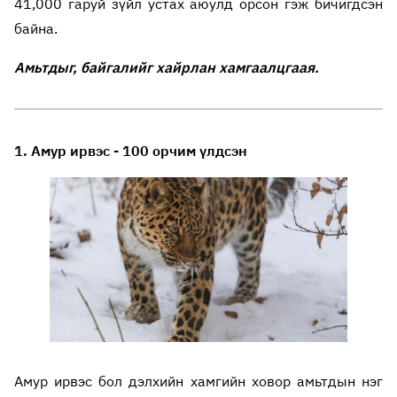
41,000 гаруй зүйл устах аюулд орсон гэж бичигдсэн
байна.
Амьтдыг, байгалийг хайрлан хамгаалцгаая.
1. Амур ирвэс - 100 орчим үлдсэн
Амур ирвэс бол дэлхийн хамгийн ховор амьтдын нэг