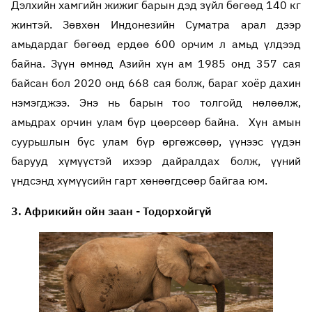
Дэлхийн хамгийн жижиг барын дэд зүйл бөгөөд 140 кг
жинтэй. Зөвхөн Индонезийн Суматра арал дээр
амьдардаг бөгөөд ердөө 600 орчим л амьд үлдээд
байна. Зүүн өмнөд Азийн хүн ам 1985 онд 357 сая
байсан бол 2020 онд 668 сая болж, бараг хоёр дахин
нэмэгджээ. Энэ нь барын тоо толгойд нөлөөлж,
амьдрах орчин улам бүр цөөрсөөр байна. Хүн амын
суурьшлын бүс улам бүр өргөжсөөр, үүнээс үүдэн
барууд хүмүүстэй ихээр дайралдах болж, үүний
үндсэнд хүмүүсийн гарт хөнөөгдсөөр байгаа юм.
3. Африкийн ойн заан - Тодорхойгүй