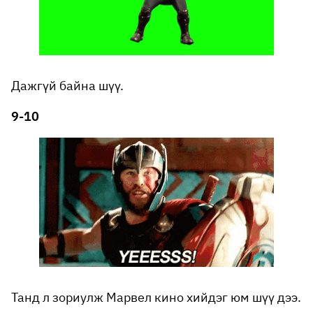
Дажгүй байна шүү.
9-10
Танд л зориулж Марвел кино хийдэг юм шүү дээ.