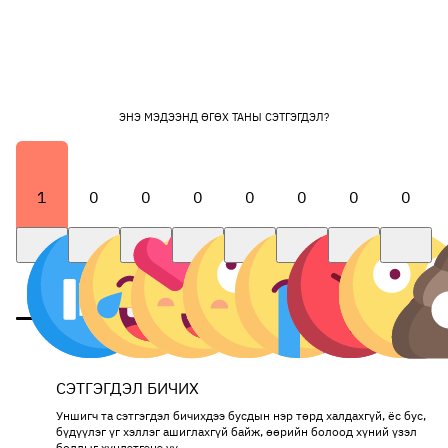
ЭНЭ МЭДЭЭНД ӨГӨХ ТАНЫ СЭТГЭГДЭЛ?
1
0
0
0
0
0
0
0
СЭТГЭГДЭЛ БИЧИХ
Уншигч та сэтгэгдэл бичихдээ бусдын нэр төрд халдахгүй, ёс бус,
бүдүүлэг үг хэллэг ашиглахгүй байж, өөрийн болоод хүний үзэл
бодлыг хүндэтгэнэ үү.