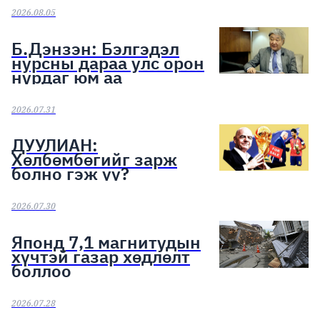
эхэллээ
2026.08.05
Б.Дэнзэн: Бэлгэдэл
нурсны дараа улс орон
нурдаг юм аа
2026.07.31
ДУУЛИАН:
Хөлбөмбөгийг зарж
болно гэж үү?
2026.07.30
Японд 7,1 магнитудын
хүчтэй газар хөдлөлт
боллоо
2026.07.28