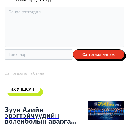
Сэтгэгдэл илгээх
Сэтгэгдэл алга байна
ИХ УНШСАН
Зүүн Азийн
эрэгтэйчүүдийн
волейболын аварга
шалгаруулах тэмцээн