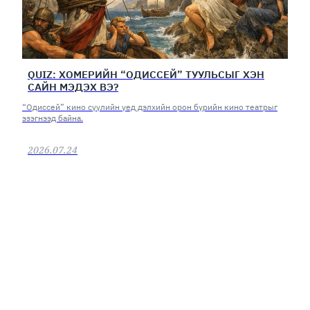
QUIZ: ХОМЕРИЙН “ОДИССЕЙ” ТУУЛЬСЫГ ХЭН
САЙН МЭДЭХ ВЭ?
“Одиссей” кино сүүлийн үед дэлхийн орон бүрийн кино театрыг
эзэгнээд байна.
2026.07.24