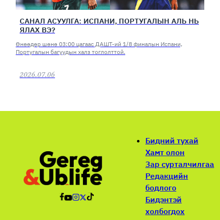
САНАЛ АСУУЛГА: ИСПАНИ, ПОРТУГАЛЫН АЛЬ НЬ
ЯЛАХ ВЭ?
Өнөөдөр шөнө 03:00 цагаас ДАШТ-ий 1/8 финалын Испани,
Португалын багуудын халз тоглолттой.
2026.07.06
Бидний тухай
Хамт олон
Зар сурталчилгаа
Редакцийн
бодлого
Бидэнтэй
холбогдох