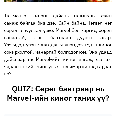
Та монгол киноны дайсны талынхныг сайн
санаж байгаа биз дээ. Сайн байна. Тэгвэл нэг
сорилт явуулаад үзье. Marvel бол харгис, хорон
санаатай, сөрөг баатраар дүүрэн газар.
Үзэгчдэд үзэн ядагддаг ч үнэндээ тэд л киног
сонирхолтой, чанартай болгодог юм. Энэ удаад
дайснаар нь Marvel-ийн киног ялгаж, салгаж
чадах эсэхийг чинь үзье. Тэд ямар кинод гардаг
вэ?
QUIZ: Сөрөг баатраар нь
Marvel-ийн киног таних үү?