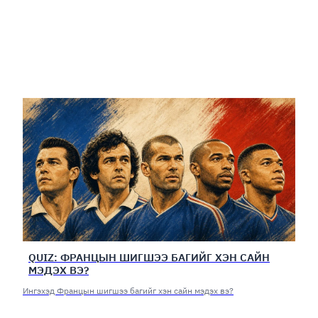
QUIZ: ФРАНЦЫН ШИГШЭЭ БАГИЙГ ХЭН САЙН
МЭДЭХ ВЭ?
Ингэхэд Францын шигшээ багийг хэн сайн мэдэх вэ?