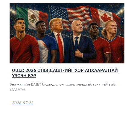
QUIZ: 2026 ОНЫ ДАШТ-ИЙГ ХЭР АНХААРАЛТАЙ
ҮЗСЭН БЭ?
Энэ жилийн ДАШТ бидэнд олон чухал, инээдтэй, гунигтай зүйл
үлдээсэн.
2026.07.22