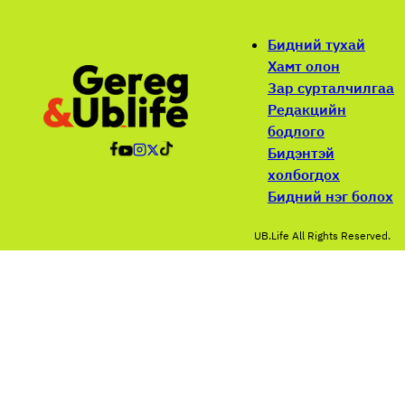
Бидний тухай
Хамт олон
Зар сурталчилгаа
Редакцийн
бодлого
Бидэнтэй
холбогдох
Бидний нэг болох
UB.Life All Rights Reserved.