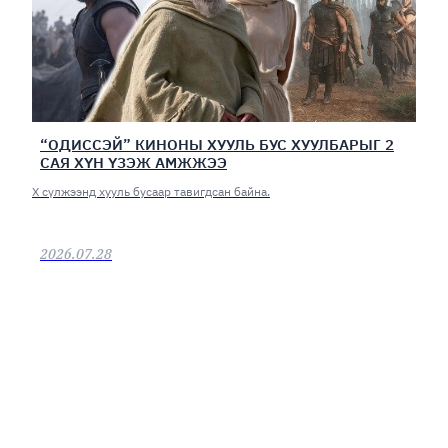
“ОДИССЭЙ” КИНОНЫ ХУУЛЬ БУС ХУУЛБАРЫГ 2
САЯ ХҮН ҮЗЭЖ АМЖЖЭЭ
Х сүлжээнд хууль бусаар тавигдсан байна.
2026.07.28