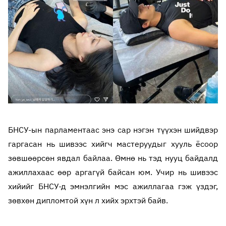
БНСУ-ын парламентаас энэ сар нэгэн түүхэн шийдвэр
гаргасан нь шивээс хийгч мастеруудыг хууль ёсоор
зөвшөөрсөн явдал байлаа. Өмнө нь тэд нууц байдалд
ажиллахаас өөр аргагүй байсан юм. Учир нь шивээс
хийийг БНСУ-д эмнэлгийн мэс ажиллагаа гэж үздэг,
зөвхөн дипломтой хүн л хийх эрхтэй байв.