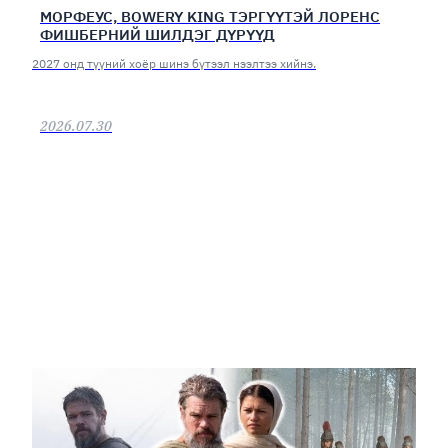
МОРФЕУС, BOWERY KING ТЭРГҮҮТЭЙ ЛОРЕНС
ФИШБЕРНИЙ ШИЛДЭГ ДҮРҮҮД
2027 онд түүний хоёр шинэ бүтээл нээлтээ хийнэ.
2026.07.30