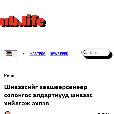
MASTERS
NEWSFEED
#WOMENWHODARE
СПОРТ
Кино
ХӨЛБӨМБӨГ
Шивээсийг зөвшөөрсөнөөр
солонгос алдартнууд шивээс
THE NEW YORK TIMES
хийлгэж эхлэв
НАДАД НЭГ САНАЛ БАЙНА