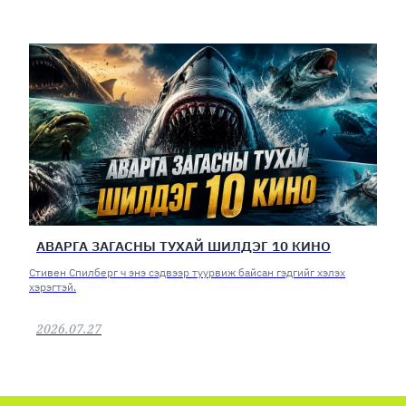
АВАРГА ЗАГАСНЫ ТУХАЙ ШИЛДЭГ 10 КИНО
Стивен Спилберг ч энэ сэдвээр туурвиж байсан гэдгийг хэлэх
хэрэгтэй.
2026.07.27