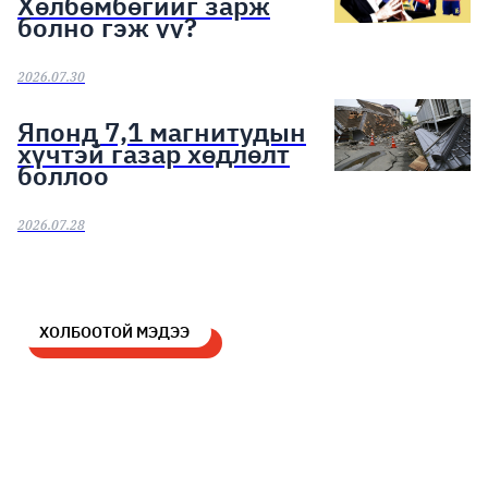
Хөлбөмбөгийг зарж
болно гэж үү?
2026.07.30
Японд 7,1 магнитудын
хүчтэй газар хөдлөлт
боллоо
2026.07.28
ХОЛБООТОЙ МЭДЭЭ