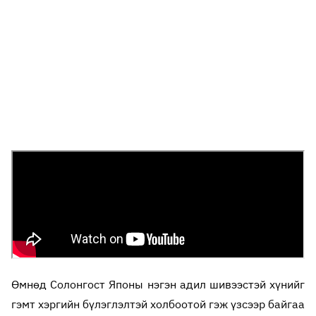
Өмнөд Солонгост Японы нэгэн адил шивээстэй хүнийг
гэмт хэргийн бүлэглэлтэй холбоотой гэж үзсээр байгаа