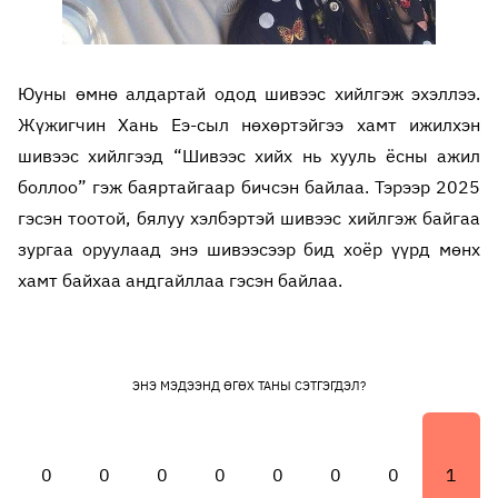
Юуны өмнө алдартай одод шивээс хийлгэж эхэллээ.
Жүжигчин Хань Еэ-сыл нөхөртэйгээ хамт ижилхэн
шивээс хийлгээд “Шивээс хийх нь хууль ёсны ажил
боллоо” гэж баяртайгаар бичсэн байлаа. Тэрээр 2025
гэсэн тоотой, бялуу хэлбэртэй шивээс хийлгэж байгаа
зургаа оруулаад энэ шивээсээр бид хоёр үүрд мөнх
хамт байхаа андгайллаа гэсэн байлаа.
ЭНЭ МЭДЭЭНД ӨГӨХ ТАНЫ СЭТГЭГДЭЛ?
0
0
0
0
0
0
0
1