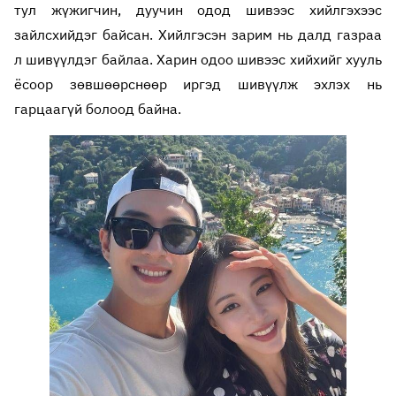
тул жүжигчин, дуучин одод шивээс хийлгэхээс
зайлсхийдэг байсан. Хийлгэсэн зарим нь далд газраа
л шивүүлдэг байлаа. Харин одоо шивээс хийхийг хууль
ёсоор зөвшөөрснөөр иргэд шивүүлж эхлэх нь
гарцаагүй болоод байна.