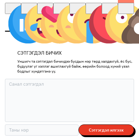
СЭТГЭГДЭЛ БИЧИХ
Уншигч та сэтгэгдэл бичихдээ бусдын нэр төрд халдахгүй, ёс бус,
бүдүүлэг үг хэллэг ашиглахгүй байж, өөрийн болоод хүний үзэл
бодлыг хүндэтгэнэ үү.
Сэтгэгдэл илгээх