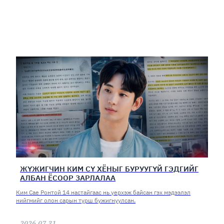
ЖҮЖИГЧИН КИМ СҮ ХЁНЫГ БУРУУГҮЙ ГЭДГИЙГ
АЛБАН ЁСООР ЗАРЛАЛАА
Ким Сае Ронтой 14 настайгаас нь үерхэж байсан гэх мэдээлэл
нийгмийг олон сарын турш бужигнуулсан.
2026.07.31