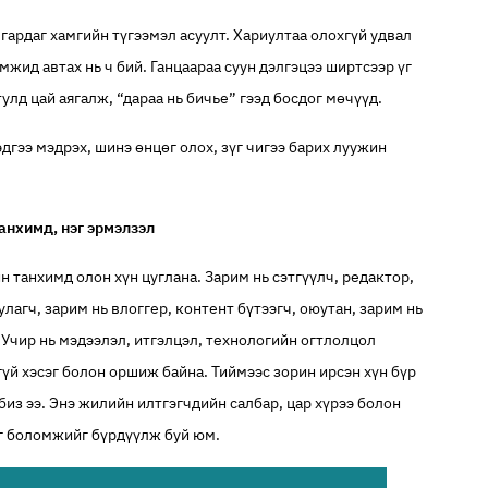
лгардаг хамгийн түгээмэл асуулт. Хариултаа олохгүй удвал
мжид автах нь ч бий. Ганцаараа суун дэлгэцээ ширтсээр үг
улд цай аягалж, “дараа нь бичье” гээд босдог мөчүүд.
дгээ мэдрэх, шинэ өнцөг олох, зүг чигээ барих луужин
танхимд, нэг эрмэлзэл
 танхимд олон хүн цуглана. Зарим нь сэтгүүлч, редактор,
лагч, зарим нь влоггер, контент бүтээгч, оюутан, зарим нь
. Учир нь мэдээлэл, итгэлцэл, технологийн огтлолцол
үй хэсэг болон оршиж байна. Тиймээс зорин ирсэн хүн бүр
биз ээ. Энэ жилийн илтгэгчдийн салбар, цар хүрээ болон
уг боломжийг бүрдүүлж буй юм.