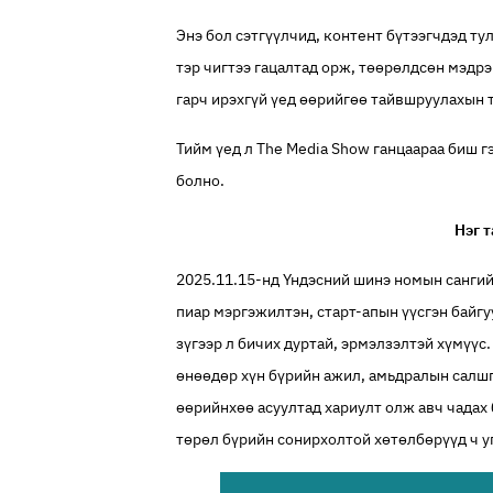
Энэ бол сэтгүүлчид, контент бүтээгчдэд ту
тэр чигтээ гацалтад орж, төөрөлдсөн мэдрэ
гарч ирэхгүй үед өөрийгөө тайвшруулахын т
Тийм үед л The Media Show ганцаараа биш гэ
болно.
Нэг 
2025.11.15-нд Үндэсний шинэ номын сангийн
пиар мэргэжилтэн, старт-апын үүсгэн байгуу
зүгээр л бичих дуртай, эрмэлзэлтэй хүмүүс
өнөөдөр хүн бүрийн ажил, амьдралын салшг
өөрийнхөө асуултад хариулт олж авч чадах 
төрөл бүрийн сонирхолтой хөтөлбөрүүд ч 