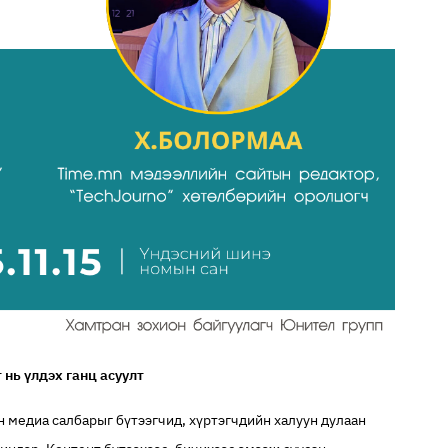
 нь үлдэх ганц асуулт
н медиа салбарыг бүтээгчид, хүртэгчдийн халуун дулаан