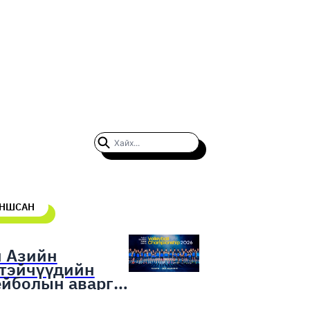
УНШСАН
н Азийн
гтэйчүүдийн
ейболын аварга
гаруулах