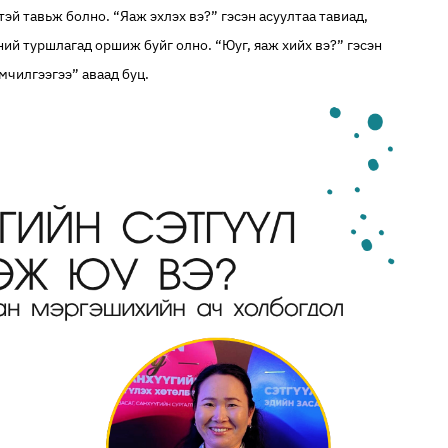
эй тавьж болно. “Яаж эхлэх вэ?” гэсэн асуултаа тавиад,
гний туршлагад оршиж буйг олно. “Юуг, яаж хийх вэ?” гэсэн
мчилгээгээ” аваад буц.