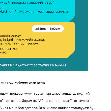
 яг тэнд, кофены үнэр дунд
лцэж, яриа өрнүүлж, гацалт, эргэлзээ, алдаагаа нуулгүй
н” гэж хэлнэ. Зарим нь “AI намайг айлгасан” гэж хүлээн
 Учир нь энэ бол эдгэрэл. Энэ жилээс шинээр толилуулж буй