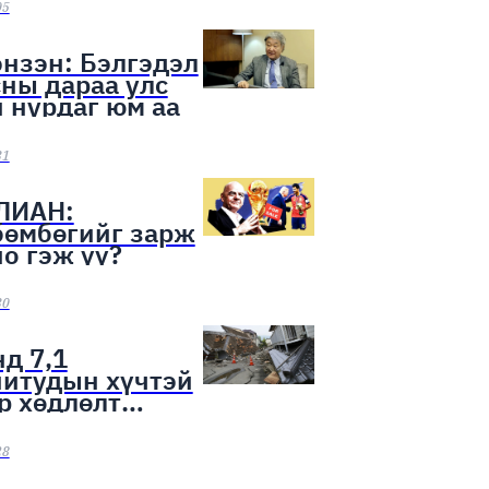
ээн эхэллээ
05
нзэн: Бэлгэдэл
ны дараа улс
 нурдаг юм аа
31
ЛИАН:
бөмбөгийг зарж
о гэж үү?
30
д 7,1
нитудын хүчтэй
р хөдлөлт
лоо
28