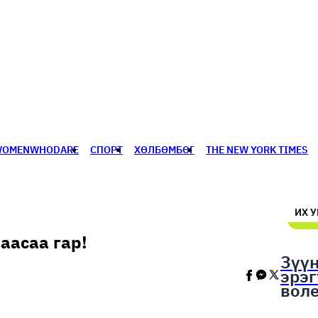
WOMENWHODARE
СПОРТ
ХӨЛБӨМБӨГ
THE NEW YORK TIMES
🥇 ПАРИС - 2024
МИЛЛЕНИАЛ
АЛИСАГИЙН БУЛАН
ИХ 
аасаа гар!
Зүү
эрэ
вол
шал