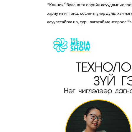
“Клиник” буланд та өөрийн асуудлыг чөлөөт
хариу нь яг тэнд, кофены үнэр дунд, хэн нэ
асуулттайгаа ир, туршлагатай ментороос “э