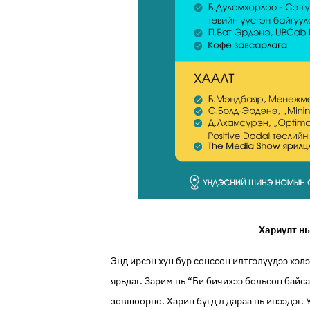
Хариулт нь
Энд ирсэн хүн бүр сонссон илтгэлүүдээ хэлэ
ярьдаг. Зарим нь “Би бичихээ больсон байса
зөвшөөрнө. Харин бүгд л дараа нь инээдэг.