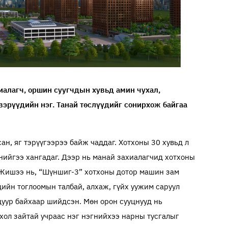
хиалагч, оршин суугчдын хувьд амин чухал,
эрүүдийн нэг. Танай төслүүдийг сонирхож байгаа
ан, яг тэрүүгээрээ байж чаддаг. Хотхоны 30 хувьд л
үнийгээ хангадаг. Дээр нь манай захиалагчид хотхоны
. Жишээ нь, “Шүншиг-3” хотхоны дотор машин зам
дийн тоглоомын талбай, алхаж, гүйх уужим саруул
уур байхаар шийдсэн. Мөн орон сууцнууд нь
хол зайтай учраас нэг нэгнийхээ нарны тусгалыг