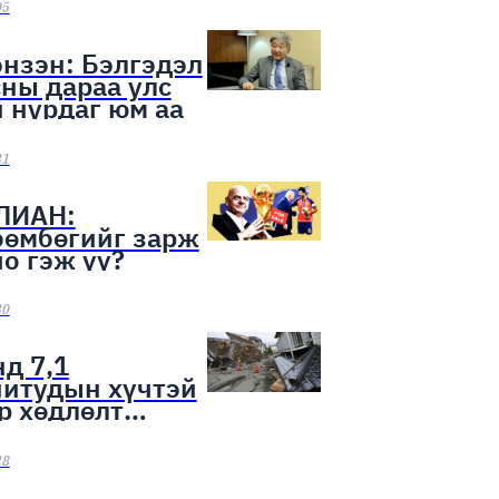
ээн эхэллээ
05
нзэн: Бэлгэдэл
ны дараа улс
 нурдаг юм аа
31
ЛИАН:
бөмбөгийг зарж
о гэж үү?
30
д 7,1
нитудын хүчтэй
р хөдлөлт
лоо
28