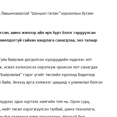
Б.Төвшинзаяатай “Шүншиг гэгээн” хорооллын бүтээн
гсөн, шинэ жилээр айл өрх бүрт бэлэг гардуулсан
хиолдоггүй сайхан хандлага санагдлаа, энэ талаар
гуяа баярлаж догдолсон хүүхдүүдийн нүднээс илт
ж, эсвэл хэлэхээсээ нэрэлхэж орхисон мэт санагдах
 “Баярлалаа” гэдэг үгийг төслийн хүрээнд бодитоор
 байв. Энэхүү арга хэмжээг цаашид ч уламжлал болгон
үдээс одоо хүртэлх хамгийн том нь. Орон сууц,
, нийт төсөл хэрэгжүүлсэн талбай, шинэ технологи,
 бүх талаараа томд тооцогдоно. Удахгүй бид