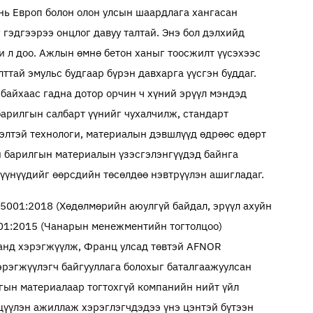
нь Европ болон олон улсын шаардлага хангасан
 гэдгээрээ онцлог давуу талтай. Энэ бол дэлхийд
ги л доо. Ажлын өмнө бетон ханыг тоосжилт үүсэхээс
ттай эмульс будгаар бүрэн давхарга үүсгэн буддаг.
 байхаас гадна дотор орчин ч хүний эрүүл мэндэд
 барилгын салбарт үүнийг чухалчилж, стандарт
ээлтэй технологи, материалын дэвшлүүд өдрөөс өдөрт
н барилгын материалын үзэсгэлэнгүүдэд байнга
хүүнүүдийг өөрсдийн төсөлдөө нэвтрүүлэн ашигладаг.
5001:2018 (Хөдөлмөрийн аюулгүй байдал, эрүүл ахуйн
01:2015 (Чанарын менежментийн тогтолцоо)
анд хэрэгжүүлж, Франц улсад төвтэй AFNOR
эрэгжүүлэгч байгууллага болохыг баталгаажуулсан
гын материалаар тогтохгүй компанийн нийт үйл
цүүлэн ажиллаж хэрэглэгчдэдээ үнэ цэнтэй бүтээн