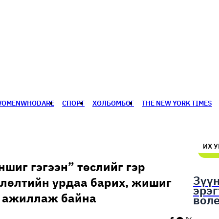
WOMENWHODARE
СПОРТ
ХӨЛБӨМБӨГ
THE NEW YORK TIMES
🥇 ПАРИС - 2024
МИЛЛЕНИАЛ
АЛИСАГИЙН БУЛАН
ИХ 
шиг гэгээн” төслийг гэр
Зүү
лөлтийн урдаа барих, жишиг
эрэ
н ажиллаж байна
вол
шал