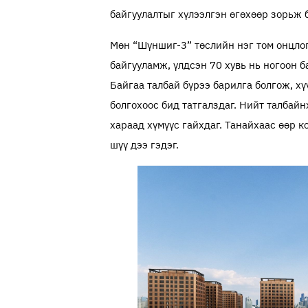
байгуулалтыг хүлээлгэн өгөхөөр зорьж 
Мөн “Шүншиг-3” төслийн нэг том онцлог
байгууламж, үлдсэн 70 хувь нь ногоон 
Байгаа талбай бүрээ барилга болгож, хү
болгохоос бид татгалз­даг. Нийт талбай
хараад хүмүүс гайхдаг. Танайхаас өөр к
шүү дээ гэдэг.