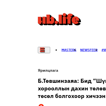
MASTERS
NEWSFEED
#
НАДАД НЭГ САНАЛ БАЙНА
Ярилцлага
Б.Төвшинзаяа: Бид “Шүн
хорооллын дахин төлөв
төсөл болгохоор хичээ