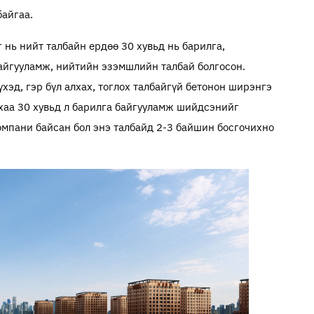
байгаа.
 нь нийт талбайн ердөө 30 хувьд нь барилга,
байгууламж, нийтийн эзэмшлийн талбай болгосон.
үхэд, гэр бүл алхах, тоглох талбайгүй бетонон ширэнгэ
нхаа 30 хувьд л барилга байгууламж шийдсэнийг
омпани байсан бол энэ талбайд 2-3 бай­шин босгочихно