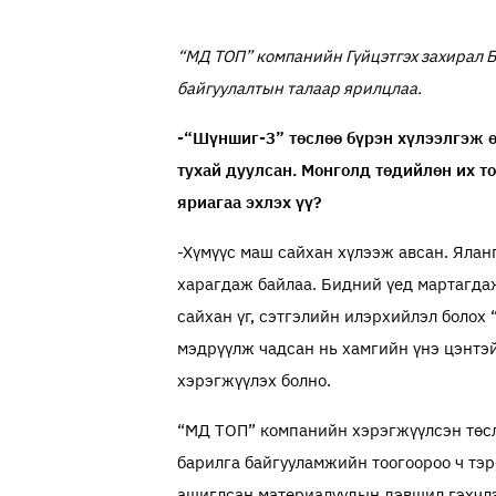
“MД ТОП” компанийн Гүйцэтгэх захирал 
байгуулалтын талаар ярилцлаа.
-“Шүншиг-3” төслөө бүрэн хүлээлгэж ө
тухай дуулсан. Монголд төдийлөн их то
яриагаа эхлэх үү?
-Хүмүүс маш сайхан хүлээж авсан. Ялан
харагдаж байлаа. Бидний үед мартагда
сайхан үг, сэтгэлийн илэрхийлэл болох
мэдрүүлж чадсан нь хамгийн үнэ цэнтэй
хэрэгжүүлэх болно.
“МД ТОП” компанийн хэрэгжүүлсэн төслү
барилга байгууламжийн тоогоороо ч тэр
ашиглсан материалуудын дэвшил гэхчлэн