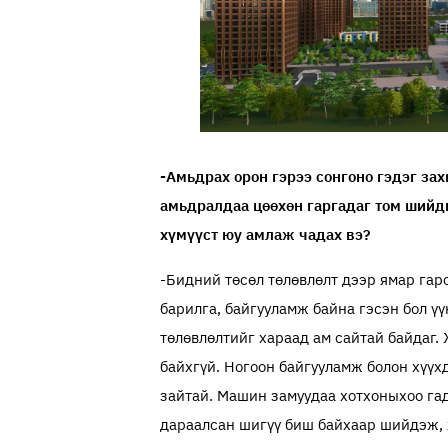
-Амьдрах орон гэрээ сонгоно гэдэг за
амьдралдаа цөөхөн гаргадаг том шийдв
хүмүүст юу амлаж чадах вэ?
-Бидний төсөл төлөвлөлт дээр ямар гарс
барилга, байгууламж байна гэсэн бол ү
төлөвлөлтийг хараад ам сайтай байдаг
байхгүй. Ногоон байгууламж болон хүүх
зайтай. Машин замуудаа хотхоныхоо гад
дараалсан шигүү биш байхаар шийдэж, 