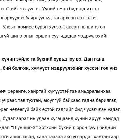
ээн”-ийг эхлүүлнэ. Үүний өмнө бидэнд итгэл
л өрхүүдээ баярлуулъя, талархсан сэтгэлээ
. Улсын комисс бүрэн хүлээж авсан нь шинэ он
шгүй шинэ оныг оршин суугчдадаа мэдрүүлэхийг
хүчин зүйлс та бүхний хувьд юу вэ. Дан ганц
а, бий болгож, хүмүүст мэдрүүлэхийг хүссэн гол үнэ
өмч хөрөнгө, хайртай хүмүүстэйгээ амьдралынхаа
 учраас тав тухтай, аюулгүй байхаас гадна барилгад
өг нөлөөгүй байх ёстой гэдгийг бид чухалчлан үздэг.
, будаг зэрэг нь удаан хугацаанд хүний эрүүл мэндэд
йдаг. “Шүншиг-3” хотхоны бүхий л орон сууц бидний
оги ашигласан, хана таазаа эко угсардаг хавтангаар