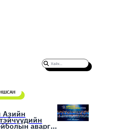
УНШСАН
н Азийн
гтэйчүүдийн
ейболын аварга
гаруулах