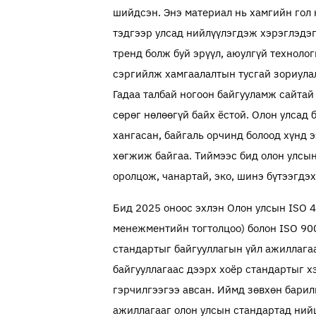
шийдсэн. Энэ материал нь хамгийн гол 
тэдгээр улсад нийлүүлэгдэж хэрэглэдэг
тренд болж буй эрүүл, аюулгүй техноло
сэргийлж хамгаалалтын тусгай зориулал
Гадаа талбай ногоон байгууламж сайтай
сөрөг нөлөөгүй байх ёстой. Олон улсад
хангасан, байгаль орчинд болоод хүнд 
хөгжиж байгаа. Тиймээс бид олон улсы
оролцож, чанартай, эко, шинэ бүтээгдэ
Бид 2025 оноос эхлэн Олон улсын ISO 4
менежментийн тогтолцоо) болон ISO 90
стандартыг байгууллагын үйл ажиллага
байгууллагаас дээрх хоёр стандартыг х
гэрчилгээгээ авсан. Иймд зөвхөн барил
ажиллагааг олон улсын стандартад ний