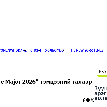
WOMENWHODARE
СПОРТ
ХӨЛБӨМБӨГ
THE NEW YORK TIMES
🥇 ПАРИС - 2024
МИЛЛЕНИАЛ
АЛИСАГИЙН БУЛАН
ИХ 
gne Major 2026” тэмцээний талаар
Зүү
эрэ
вол
шал