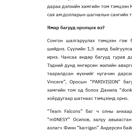
дараа дэлхийн хамгийн том тэмцээн К
сая ам.долларын шагналын сангийн т
Ямар багууд оролцох вэ?
Сонгон шалгаруулах тэмцээн гэж б
шийднэ. Сүүлийн 1,5 жилд байгуулса
ирнэ. Чансаа өндөр багууд гурав д
Тэдний дунд өнгөрсөн жилийн аварга
тааралдсан өүхнийг нугачин дарса
Vincere”, Оросын “PARIVISION” баг
хамгийн том од болох Данила “don
хоёрдугаар шатнаас тэмцээнд орно.
“Team Falcons” баг ч олны анхаа
“m0NESY” Осипов, залуу авьяастан
ахлагч Финн “karrigan” Андерсен байг