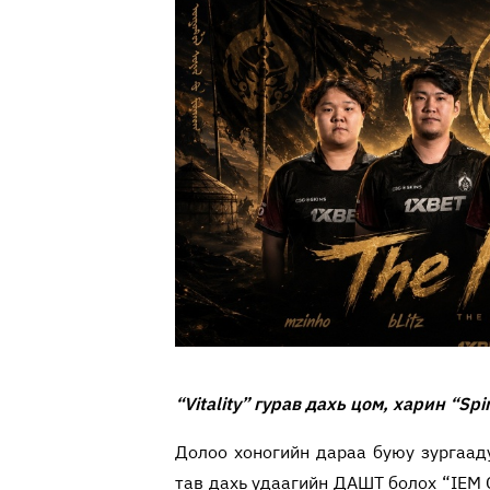
“Vitality” гурав дахь цом, харин “Sp
Долоо хоногийн дараа буюу зургааду
тав дахь удаагийн ДАШТ болох “IEM C