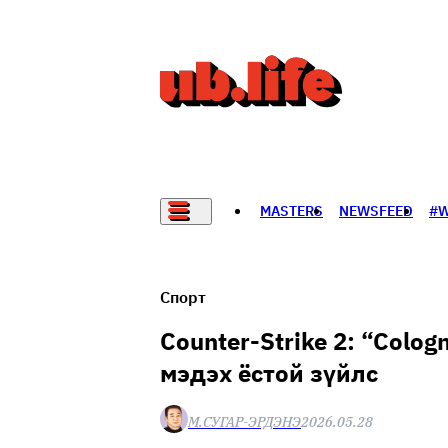
MASTERS
NEWSFEED
#
НАДАД НЭГ САНАЛ БАЙНА
Спорт
Counter-Strike 2: “Colo
мэдэх ёстой зүйлс
М.СУГАР-ЭРДЭНЭ
2026.05.28