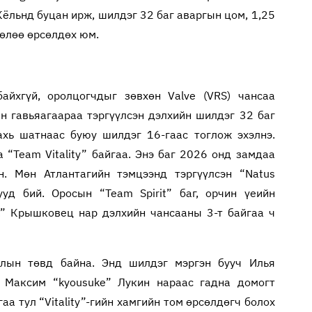
ёльнд буцан ирж, шилдэг 32 баг аваргын цом, 1,25
өлөө өрсөлдөх юм.
айхгүй, оролцогчдыг зөвхөн Valve (VRS) чансаа
н гавьяагаараа тэргүүлсэн дэлхийн шилдэг 32 баг
ахь шатнаас буюу шилдэг 16-гаас тоглож эхэлнэ.
 “Team Vitality” байгаа. Энэ баг 2026 онд замдаа
н. Мөн Атлантагийн тэмцээнд тэргүүлсэн “Natus
ууд бий. Оросын “Team Spirit” баг, орчин үеийн
k” Крышковец нар дэлхийн чансааны 3-т байгаа ч
рлын төвд байна. Энд шилдэг мэргэн бууч Илья
 Максим “kyousuke” Лукин нараас гадна домогт
аа тул “Vitality”-гийн хамгийн том өрсөлдөгч болох