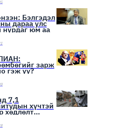
ээн эхэллээ
05
нзэн: Бэлгэдэл
ны дараа улс
 нурдаг юм аа
31
ЛИАН:
бөмбөгийг зарж
о гэж үү?
30
д 7,1
нитудын хүчтэй
р хөдлөлт
лоо
28