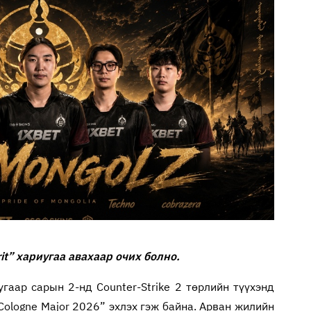
irit” хариугаа авахаар очих болно.
гаар сарын 2-нд Counter-Strike 2 төрлийн түүхэнд
ologne Major 2026” эхлэх гэж байна. Арван жилийн