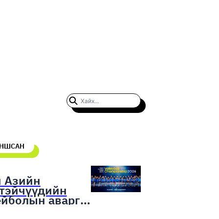
УНШСАН
н Азийн
гтэйчүүдийн
ейболын аварга
гаруулах