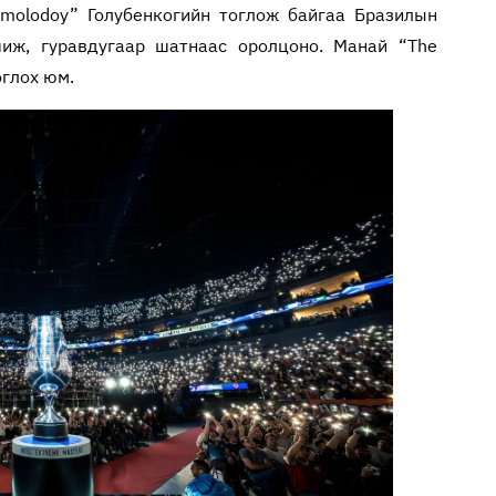
“molodoy” Голубенкогийн тоглож байгаа Бразилын
иж, гуравдугаар шатнаас оролцоно. Манай “The
оглох юм.