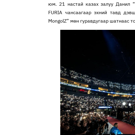
юм. 21 настай казах залуу Данил 
FURIA чансаагаар эхний тавд дэвш
MongolZ” мөн гуравдугаар шатнаас т